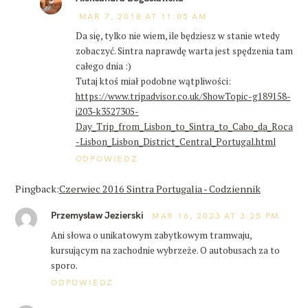
MAR 7, 2018 AT 11:05 AM
Da się, tylko nie wiem, ile będziesz w stanie wtedy
zobaczyć. Sintra naprawdę warta jest spędzenia tam
całego dnia :)
Tutaj ktoś miał podobne wątpliwości:
https://www.tripadvisor.co.uk/ShowTopic-g189158-
i203-k3527305-
Day_Trip_from_Lisbon_to_Sintra_to_Cabo_da_Roca
-Lisbon_Lisbon_District_Central_Portugal.html
ODPOWIEDZ
Pingback:
Czerwiec 2016 Sintra Portugalia - Codziennik
Przemysław Jezierski
MAR 16, 2023 AT 3:25 PM
Ani słowa o unikatowym zabytkowym tramwaju,
kursującym na zachodnie wybrzeże. O autobusach za to
sporo.
ODPOWIEDZ