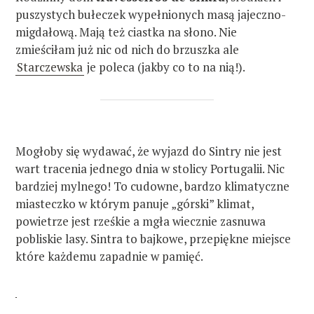
s
puszystych bułeczek wypełnionych masą jajeczno-
migdałową. Mają też ciastka na słono. Nie
z
zmieściłam już nic od nich do brzuszka ale
u
Starczewska
je poleca (jakby co to na nią!).
k
a
j
:
Mogłoby się wydawać, że wyjazd do Sintry nie jest
wart tracenia jednego dnia w stolicy Portugalii. Nic
bardziej mylnego! To cudowne, bardzo klimatyczne
miasteczko w którym panuje „górski” klimat,
powietrze jest rześkie a mgła wiecznie zasnuwa
pobliskie lasy. Sintra to bajkowe, przepiękne miejsce
które każdemu zapadnie w pamięć.