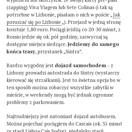
(zapping) Viva Viagem lub Sete Colinas (i tak są
potrzebne w Lizbonie, pisałam o nich w poście „
Jak
poruszać się po Lizbonie
„). Przejazd w jedną stronę
kosztuje 1,80 euro. Pociągi jeżdżą co 20-30 minut, z
Rossio jedzie się ok. pół godziny, zazwyczaj są
dostępne miejsca siedzące.
Jedziemy do samego
końca trasy
, przystanek „Sintra”.
Bardzo wygodny jest
dojazd samochodem
– z
Lizbony prowadzi autostrada do Sintry (wystarczy
kierować się strzałkami). Jest to świetna opcja bo w
ten sposób można zobaczyć wszystkie zabytki w
mieście, w weekendy mogą być jednak ogromne
problemy z parkowaniem.
Najtrudniejszy jest natomiast dojazd autobusem.
Można pojechać pociągiem do Cascais (ok. 35 minut
ze stacji Lisboa Cais Sodre), niedaleko stacji