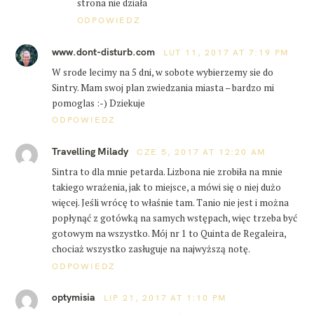
strona nie działa
ODPOWIEDZ
www.dont-disturb.com
LUT 11, 2017 AT 7:19 PM
W srode lecimy na 5 dni, w sobote wybierzemy sie do
Sintry. Mam swoj plan zwiedzania miasta – bardzo mi
pomoglas :-) Dziekuje
ODPOWIEDZ
Travelling Milady
CZE 5, 2017 AT 12:20 AM
Sintra to dla mnie petarda. Lizbona nie zrobiła na mnie
takiego wrażenia, jak to miejsce, a mówi się o niej dużo
więcej. Jeśli wrócę to właśnie tam. Tanio nie jest i można
popłynąć z gotówką na samych wstępach, więc trzeba być
gotowym na wszystko. Mój nr 1 to Quinta de Regaleira,
chociaż wszystko zasługuje na najwyższą notę.
ODPOWIEDZ
optymisia
LIP 21, 2017 AT 1:10 PM