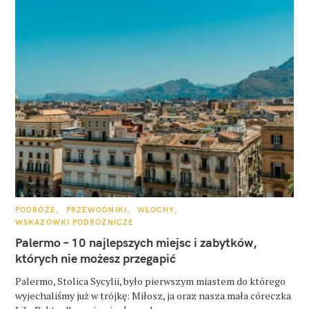
K
PODRÓŻE
PRZEWODNIKI
WŁOCHY
A
WSKAZÓWKI PODRÓŻNICZE
T
E
Palermo – 10 najlepszych miejsc i zabytków,
G
O
których nie możesz przegapić
R
I
E
Palermo, Stolica Sycylii, było pierwszym miastem do którego
wyjechaliśmy już w trójkę: Miłosz, ja oraz nasza mała córeczka