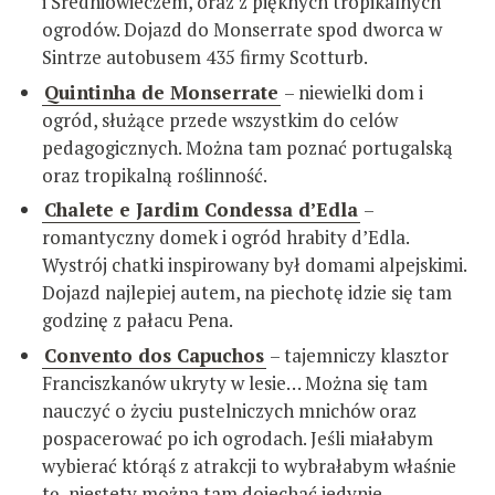
i Średniowieczem, oraz z pięknych tropikalnych
ogrodów. Dojazd do Monserrate spod dworca w
Sintrze autobusem 435 firmy Scotturb.
Quintinha de Monserrate
– niewielki dom i
ogród, służące przede wszystkim do celów
pedagogicznych. Można tam poznać portugalską
oraz tropikalną roślinność.
Chalete e Jardim Condessa d’Edla
–
romantyczny domek i ogród hrabity d’Edla.
Wystrój chatki inspirowany był domami alpejskimi.
Dojazd najlepiej autem, na piechotę idzie się tam
godzinę z pałacu Pena.
Convento dos Capuchos
– tajemniczy klasztor
Franciszkanów ukryty w lesie… Można się tam
nauczyć o życiu pustelniczych mnichów oraz
pospacerować po ich ogrodach. Jeśli miałabym
wybierać którąś z atrakcji to wybrałabym właśnie
tę, niestety można tam dojechać jedynie