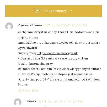
c
a
j
12 komentarzy
s
a
i
p
n
t
Pigeon Software
o
SIE 1, 2015 AT 10:32 PM
r
s
Zachęcam wszystkie osoby, które lubią podróżować a nie
a
t
mają czasu na
a
samodzielne organizowanie wycieczek, do skorzystania z
wyszukiwarki
turystycznej
http://www.travelgoogle.pl
,
która jako JEDYNA szuka w czasie rzeczywistym
(bezkonkurencyjna przy
szukaniu ofert Last Minute) w wielu wiarygodnych biurach
podróży. Wersja mobilna dostępna jest w pod nazwą
„Oferty biur podróży” dla systemu Android, iOS i Windows
Phone.
ODPOWIEDZ
Tomek
GRU 16, 2019 AT 8:22 PM