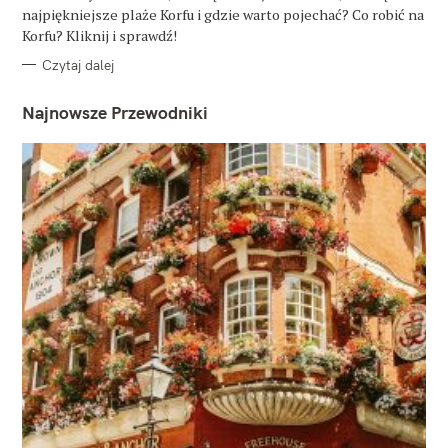
R
najpiękniejsze plaże Korfu i gdzie warto pojechać? Co robić na
I
E
Korfu? Kliknij i sprawdź!
Czytaj dalej
Najnowsze Przewodniki