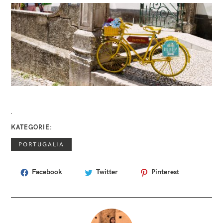
KATEGORIE
PORTUGALIA
Facebook
Twitter
Pinterest
T
A
G
I
c
o