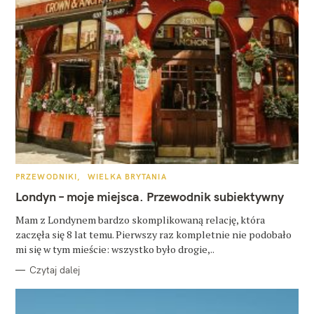
K
PRZEWODNIKI
WIELKA BRYTANIA
A
T
Londyn – moje miejsca. Przewodnik subiektywny
E
G
O
Mam z Londynem bardzo skomplikowaną relację, która
R
zaczęła się 8 lat temu. Pierwszy raz kompletnie nie podobało
I
E
mi się w tym mieście: wszystko było drogie,..
Czytaj dalej