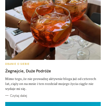
K
DBANIE O SIEBIE
A
T
Żegnajcie, Duże Podróże
E
G
O
Mimo tego, że nie prowadzę aktywnie bloga już od czterech
R
lat, ciąży on na mnie i ten rozdział mojego życia ciągle nie
I
E
wydaje mi się..
Czytaj dalej