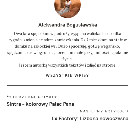
z
o
b
a
Aleksandra Bogusławska
c
z
Dwa lata spędziłam w podróży, żyjąc na walizkach i co kilka
y
tygodni zmieniając adres zamieszkania. Dziś mieszkam na stałe w
ć
w
domku na szkockiej wsi. Dużo spaceruję, gotuję wegańsko,
s
spędzam czas w ogrodzie, doceniam małe przyjemności i spokojne
i
życie.
n
Jestem autorką wszystkich tekstów i zdjęć na stronie.
t
r
WSZYSTKIE WPISY
z
e
p
N
POPRZEDNI ARTYKUŁ
o
a
Sintra – kolorowy Pałac Pena
r
t
w
NASTĘPNY ARTYKUŁ
u
i
Lx Factory: Lizbona nowoczesna
g
g
a
l
a
i