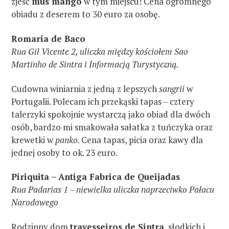
zjeść
mus mango
w tym miejscu! Cena ogromnego
obiadu z deserem to 30 euro za osobę.
Romaria de Baco
Rua Gil Vicente 2, uliczka między kościołem Sao
Martinho de Sintra i Informacją Turystyczną.
Cudowna winiarnia z jedną z lepszych
sangrii
w
Portugalii. Polecam ich przekąski tapas – cztery
talerzyki spokojnie wystarczą jako obiad dla dwóch
osób, bardzo mi smakowała sałatka z tuńczyka oraz
krewetki w
panko
. Cena tapas, picia oraz kawy dla
jednej osoby to ok. 23 euro.
Piriquita – Antiga Fabrica de Queijadas
Rua Padarias 1 – niewielka uliczka naprzeciwko Pałacu
Narodowego
W
y
Rodzinny dom
travesseiros de Sintra
, słodkich i