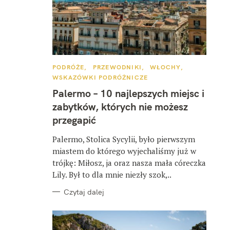
K
PODRÓŻE
PRZEWODNIKI
WŁOCHY
A
WSKAZÓWKI PODRÓŻNICZE
T
E
Palermo – 10 najlepszych miejsc i
G
O
zabytków, których nie możesz
R
I
przegapić
E
Palermo, Stolica Sycylii, było pierwszym
miastem do którego wyjechaliśmy już w
trójkę: Miłosz, ja oraz nasza mała córeczka
Lily. Był to dla mnie niezły szok,..
Czytaj dalej