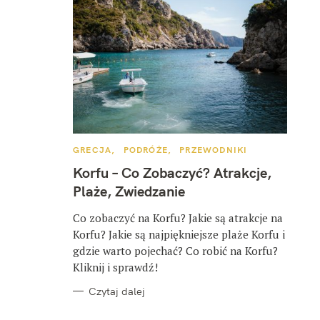
K
GRECJA
PODRÓŻE
PRZEWODNIKI
A
T
Korfu – Co Zobaczyć? Atrakcje,
E
G
Plaże, Zwiedzanie
O
R
I
Co zobaczyć na Korfu? Jakie są atrakcje na
E
Korfu? Jakie są najpiękniejsze plaże Korfu i
gdzie warto pojechać? Co robić na Korfu?
Kliknij i sprawdź!
Czytaj dalej