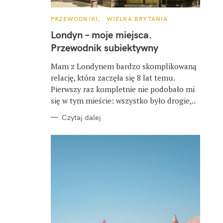
K
PRZEWODNIKI
WIELKA BRYTANIA
A
T
Londyn – moje miejsca.
E
G
Przewodnik subiektywny
O
R
I
Mam z Londynem bardzo skomplikowaną
E
relację, która zaczęła się 8 lat temu.
Pierwszy raz kompletnie nie podobało mi
się w tym mieście: wszystko było drogie,..
Czytaj dalej