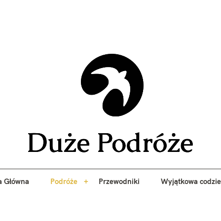
yj niezapomniane przygody z Duże Podróże. Przewodniki, porady, 
a Główna
Podróże
Przewodniki
Wyjątkowa codzi
Duże 
a Główna
Podróże
Przewodniki
Wyjątkowa codzi