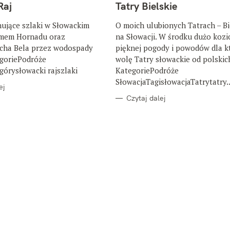
T
Raj
Tatry Bielskie
E
G
O
ujące szlaki w Słowackim
O moich ulubionych Tatrach – Bi
R
omem Hornadu oraz
na Słowacji. W środku dużo kozic
I
E
ha Bela przez wodospady
pięknej pogody i powodów dla k
egoriePodróże
wolę Tatry słowackie od polskic
górysłowacki rajszlaki
KategoriePodróże
SłowacjaTagisłowacjaTatrytatry.
ej
Czytaj dalej