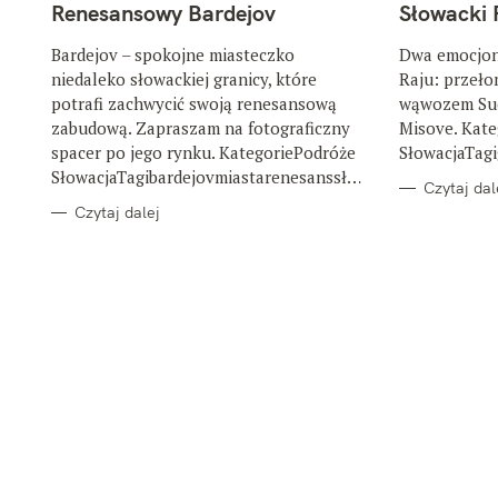
T
T
Renesansowy Bardejov
Słowacki 
E
E
G
G
O
O
Bardejov – spokojne miasteczko
Dwa emocjon
R
R
niedaleko słowackiej granicy, które
Raju: przeł
I
I
E
E
potrafi zachwycić swoją renesansową
wąwozem Suc
zabudową. Zapraszam na fotograficzny
Misove. Kat
spacer po jego rynku. KategoriePodróże
SłowacjaTagi
SłowacjaTagibardejovmiastarenesanssło
Czytaj dal
wacja
Czytaj dalej