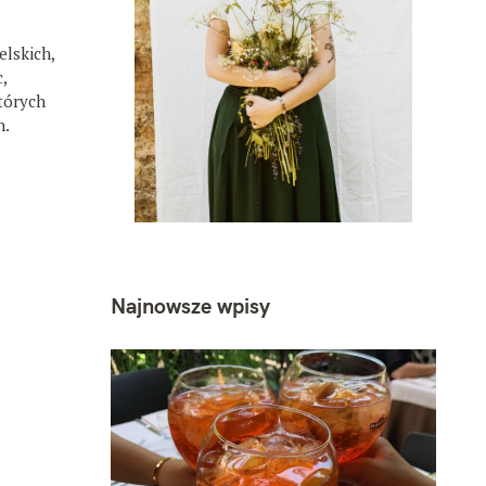
elskich,
,
tórych
h.
.
Najnowsze wpisy