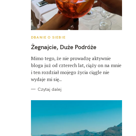
K
DBANIE O SIEBIE
A
T
Żegnajcie, Duże Podróże
E
G
O
Mimo tego, że nie prowadzę aktywnie
R
bloga już od czterech lat, ciąży on na mnie
I
E
i ten rozdział mojego życia ciągle nie
wydaje mi się..
Czytaj dalej