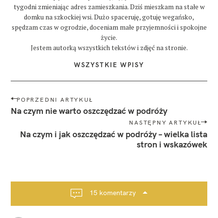
tygodni zmieniając adres zamieszkania. Dziś mieszkam na stałe w
ć
w
domku na szkockiej wsi. Dużo spaceruję, gotuję wegańsko,
s
spędzam czas w ogrodzie, doceniam małe przyjemności i spokojne
i
życie.
n
Jestem autorką wszystkich tekstów i zdjęć na stronie.
t
r
WSZYSTKIE WPISY
z
e
p
N
POPRZEDNI ARTYKUŁ
o
a
Na czym nie warto oszczędzać w podróży
r
t
w
NASTĘPNY ARTYKUŁ
u
i
Na czym i jak oszczędzać w podróży – wielka lista
g
g
a
stron i wskazówek
l
a
i
c
a
j
s
a
15 komentarzy
i
p
n
t
o