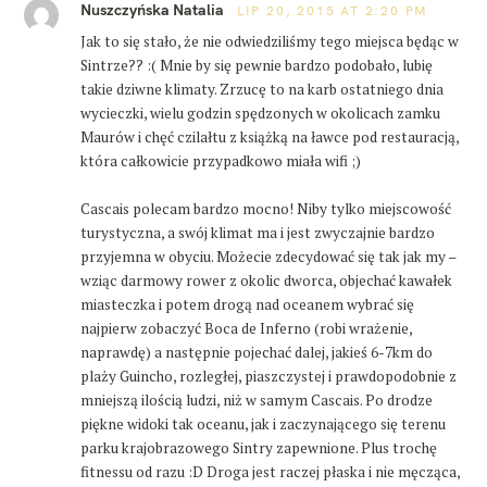
r
Nuszczyńska Natalia
LIP 20, 2015 AT 2:20 PM
s
a
t
Jak to się stało, że nie odwiedziliśmy tego miejsca będąc w
Sintrze?? :( Mnie by się pewnie bardzo podobało, lubię
a
takie dziwne klimaty. Zrzucę to na karb ostatniego dnia
wycieczki, wielu godzin spędzonych w okolicach zamku
Maurów i chęć czilałtu z książką na ławce pod restauracją,
która całkowicie przypadkowo miała wifi ;)
Cascais polecam bardzo mocno! Niby tylko miejscowość
turystyczna, a swój klimat ma i jest zwyczajnie bardzo
przyjemna w obyciu. Możecie zdecydować się tak jak my –
wziąc darmowy rower z okolic dworca, objechać kawałek
miasteczka i potem drogą nad oceanem wybrać się
najpierw zobaczyć Boca de Inferno (robi wrażenie,
naprawdę) a następnie pojechać dalej, jakieś 6-7km do
plaży Guincho, rozległej, piaszczystej i prawdopodobnie z
mniejszą ilością ludzi, niż w samym Cascais. Po drodze
piękne widoki tak oceanu, jak i zaczynającego się terenu
parku krajobrazowego Sintry zapewnione. Plus trochę
fitnessu od razu :D Droga jest raczej płaska i nie męcząca,