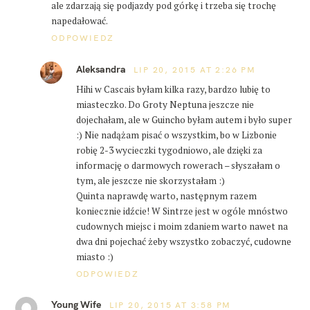
ale zdarzają się podjazdy pod górkę i trzeba się trochę
napedałować.
ODPOWIEDZ
Aleksandra
LIP 20, 2015 AT 2:26 PM
Hihi w Cascais byłam kilka razy, bardzo lubię to
miasteczko. Do Groty Neptuna jeszcze nie
dojechałam, ale w Guincho byłam autem i było super
:) Nie nadążam pisać o wszystkim, bo w Lizbonie
robię 2-3 wycieczki tygodniowo, ale dzięki za
informację o darmowych rowerach – słyszałam o
tym, ale jeszcze nie skorzystałam :)
Quinta naprawdę warto, następnym razem
koniecznie idźcie! W Sintrze jest w ogóle mnóstwo
cudownych miejsc i moim zdaniem warto nawet na
dwa dni pojechać żeby wszystko zobaczyć, cudowne
miasto :)
ODPOWIEDZ
Young Wife
LIP 20, 2015 AT 3:58 PM