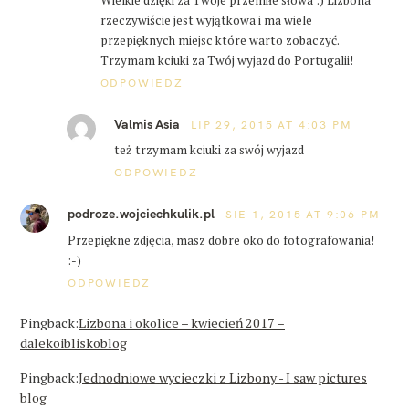
Wielkie dzięki za Twoje przemiłe słowa :) Lizbona
rzeczywiście jest wyjątkowa i ma wiele
przepięknych miejsc które warto zobaczyć.
Trzymam kciuki za Twój wyjazd do Portugalii!
ODPOWIEDZ
Valmis Asia
LIP 29, 2015 AT 4:03 PM
też trzymam kciuki za swój wyjazd
ODPOWIEDZ
podroze.wojciechkulik.pl
SIE 1, 2015 AT 9:06 PM
Przepiękne zdjęcia, masz dobre oko do fotografowania!
:-)
ODPOWIEDZ
Pingback:
Lizbona i okolice – kwiecień 2017 –
dalekoibliskoblog
Pingback:
Jednodniowe wycieczki z Lizbony - I saw pictures
blog