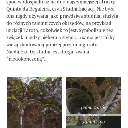
spod wodospadu aż na dno najsłynniejszej atrakcji
Quinta da Regaleira, czyli Studni Inicjacji. Nie była
ona nigdy używana jako prawdziwa studnia, służyła
do różnych tajemniczych obrzędów, na przykład
inicjacji Tarota, cokolwiek to jest. Symbolizuje też
związek między niebem a ziemią, a sama jest jakby
wieżą zbudowaną poniżej poziomu gruntu.
Niedaleko tej studni jest druga, zwana
“niedokończoną”.
Jedna z dróg
„ucieczki” ze
studni – po