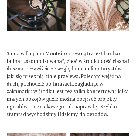
Sama willa pana Monteiro z zewnątrz jest bardzo
ładna i „skomplikowana”, choć w środku dość ciasna i
duszna, oczywiście ze względu na milion turystów
jaki się przez nią stale przelewa. Polecam wejść na
dach, pochodzić po tarasach, zaglądnąć w
zakamarki; w środku jest też salka koncertowa i kilka
małych pokojów gdzie można obejrzeć projekty
ogrodów – nic ciekawego tak naprawdę. Szybko
stamtąd wychodzimy i idziemy do ogrodów.