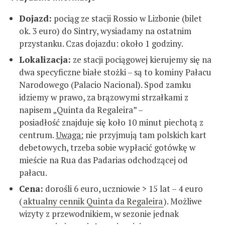
Dojazd:
pociąg ze stacji Rossio w Lizbonie (bilet
ok. 3 euro) do Sintry, wysiadamy na ostatnim
przystanku. Czas dojazdu: około 1 godziny.
Lokalizacja:
ze stacji pociągowej kierujemy się na
dwa specyficzne białe stożki – są to kominy Pałacu
Narodowego (Palacio Nacional). Spod zamku
idziemy w prawo, za brązowymi strzałkami z
napisem „Quinta da Regaleira” –
posiadłość znajduje się koło 10 minut piechotą z
centrum.
Uwaga:
nie przyjmują tam polskich kart
debetowych, trzeba sobie wypłacić gotówkę w
mieście na Rua das Padarias odchodzącej od
pałacu.
Cena:
dorośli 6 euro, uczniowie > 15 lat – 4 euro
(
aktualny cennik Quinta da Regaleira
). Możliwe
wizyty z przewodnikiem, w sezonie jednak