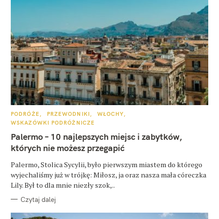
K
PODRÓŻE
PRZEWODNIKI
WŁOCHY
A
WSKAZÓWKI PODRÓŻNICZE
T
E
Palermo – 10 najlepszych miejsc i zabytków,
G
O
których nie możesz przegapić
R
I
E
Palermo, Stolica Sycylii, było pierwszym miastem do którego
wyjechaliśmy już w trójkę: Miłosz, ja oraz nasza mała córeczka
Lily. Był to dla mnie niezły szok,..
Czytaj dalej