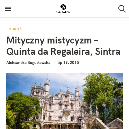
P
Duże Podróże
r
S
z
z
u
k
e
PODRÓŻE
a
Mityczny mistycyzm –
j
j
d
Quinta da Regaleira, Sintra
ź
Aleksandra Bogusławska
lip 19, 2015
d
o
t
r
e
ś
c
i