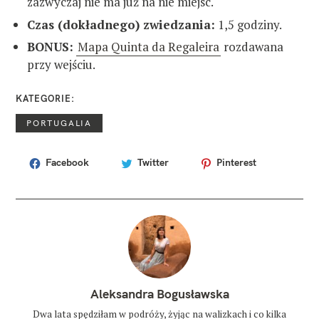
zazwyczaj nie ma już na nie miejsc.
Czas (dokładnego) zwiedzania:
1,5 godziny.
BONUS:
Mapa Quinta da Regaleira
rozdawana
przy wejściu.
KATEGORIE
PORTUGALIA
Facebook
Twitter
Pinterest
T
A
G
I
c
o
z
o
b
a
Aleksandra Bogusławska
c
z
Dwa lata spędziłam w podróży, żyjąc na walizkach i co kilka
y