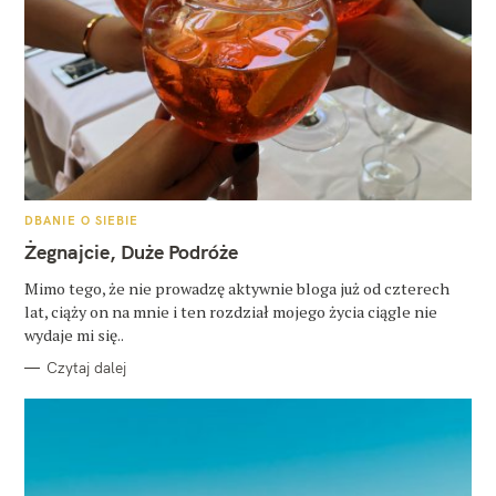
K
DBANIE O SIEBIE
A
T
Żegnajcie, Duże Podróże
E
G
O
Mimo tego, że nie prowadzę aktywnie bloga już od czterech
R
lat, ciąży on na mnie i ten rozdział mojego życia ciągle nie
I
E
wydaje mi się..
Czytaj dalej