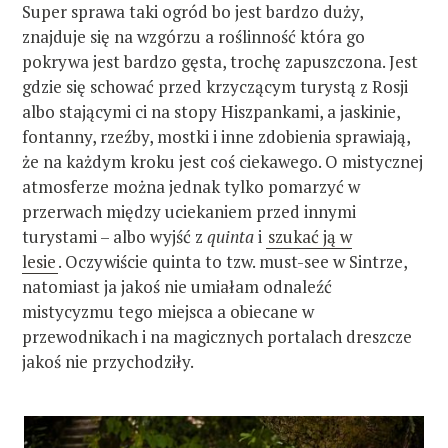
Super sprawa taki ogród bo jest bardzo duży,
znajduje się na wzgórzu a roślinność która go
pokrywa jest bardzo gęsta, trochę zapuszczona. Jest
gdzie się schować przed krzyczącym turystą z Rosji
albo stającymi ci na stopy Hiszpankami, a jaskinie,
fontanny, rzeźby, mostki i inne zdobienia sprawiają,
że na każdym kroku jest coś ciekawego. O mistycznej
atmosferze można jednak tylko pomarzyć w
przerwach między uciekaniem przed innymi
turystami – albo wyjść z
quinta
i
szukać ją w
lesie
. Oczywiście quinta to tzw. must-see w Sintrze,
natomiast ja jakoś nie umiałam odnaleźć
mistycyzmu tego miejsca a obiecane w
przewodnikach i na magicznych portalach dreszcze
jakoś nie przychodziły.