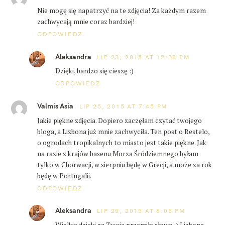
Nie mogę się napatrzyć na te zdjęcia! Za każdym razem
zachwycają mnie coraz bardziej!
ODPOWIEDZ
Aleksandra
LIP 23, 2015 AT 12:30 PM
Dzięki, bardzo się cieszę :)
ODPOWIEDZ
Valmis Asia
LIP 25, 2015 AT 7:45 PM
Jakie piękne zdjęcia. Dopiero zaczęłam czytać twojego
bloga, a Lizbona już mnie zachwyciła. Ten post o Restelo,
o ogrodach tropikalnych to miasto jest takie piękne. Jak
na razie z krajów basenu Morza Śródziemnego byłam
tylko w Chorwacji, w sierpniu będę w Grecji, a może za rok
będę w Portugalii.
ODPOWIEDZ
Aleksandra
LIP 25, 2015 AT 8:05 PM