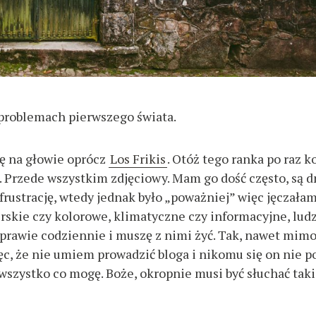
i problemach pierwszego świata.
ę na głowie oprócz
Los Frikis
. Otóż tego ranka po raz k
 Przede wszystkim zdjęciowy. Mam go dość często, są d
ustrację, wtedy jednak było „poważniej” więc jęczała
rskie czy kolorowe, klimatyczne czy informacyjne, ludz
i prawie codziennie i muszę z nimi żyć. Tak, nawet mim
c, że nie umiem prowadzić bloga i nikomu się on nie p
e wszystko co mogę. Boże, okropnie musi być słuchać tak