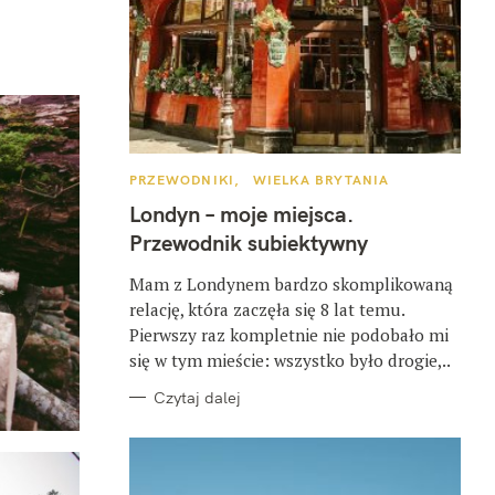
K
PRZEWODNIKI
WIELKA BRYTANIA
A
T
Londyn – moje miejsca.
E
G
Przewodnik subiektywny
O
R
I
Mam z Londynem bardzo skomplikowaną
E
relację, która zaczęła się 8 lat temu.
Pierwszy raz kompletnie nie podobało mi
się w tym mieście: wszystko było drogie,..
Czytaj dalej