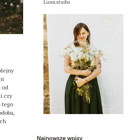
Lumi.studio
olejny
ni
m od
i czy
o tego
odoba,
ich
Najnowsze wpisy