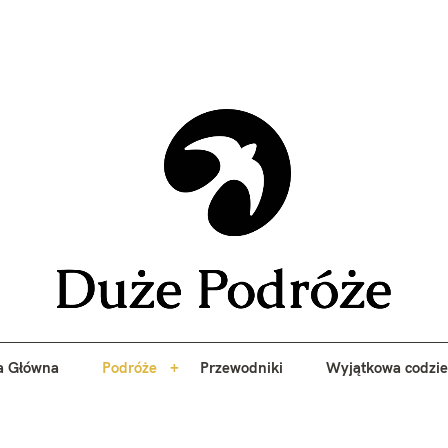
yj niezapomniane przygody z Duże Podróże. Przewodniki, porady, 
a Główna
Podróże
Przewodniki
Wyjątkowa codzi
Duże 
a Główna
Podróże
Przewodniki
Wyjątkowa codzi