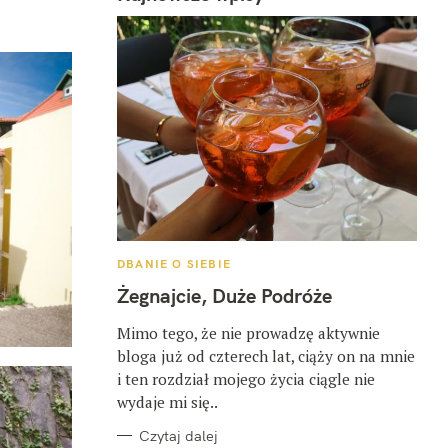
K
DBANIE O SIEBIE
A
T
Żegnajcie, Duże Podróże
E
G
O
Mimo tego, że nie prowadzę aktywnie
R
bloga już od czterech lat, ciąży on na mnie
I
E
i ten rozdział mojego życia ciągle nie
wydaje mi się..
Czytaj dalej