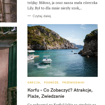
trójkę: Miłosz, ja oraz nasza mała córeczka
Lily. Był to dla mnie niezły szok,..
Czytaj dalej
K
GRECJA
PODRÓŻE
PRZEWODNIKI
A
T
Korfu – Co Zobaczyć? Atrakcje,
E
G
Plaże, Zwiedzanie
O
R
I
Co zobaczyć na Korfu? Jakie są atrakcje na