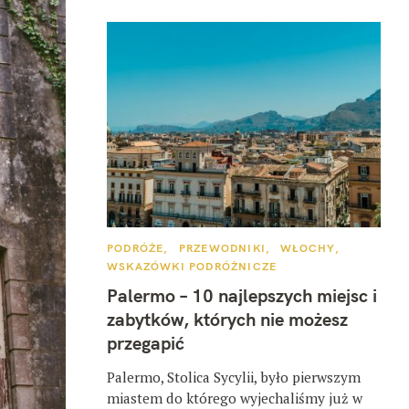
K
PODRÓŻE
PRZEWODNIKI
WŁOCHY
A
WSKAZÓWKI PODRÓŻNICZE
T
E
Palermo – 10 najlepszych miejsc i
G
O
zabytków, których nie możesz
R
I
przegapić
E
Palermo, Stolica Sycylii, było pierwszym
miastem do którego wyjechaliśmy już w