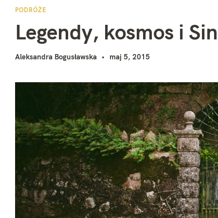
L
i
PODRÓŻE
Legendy, kosmos i Si
Aleksandra Bogusławska
maj 5, 2015