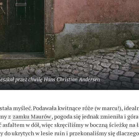
szkał przez chwilę Hans Christian Andersen
stała myśleć. Podawała kwitnące róże (w marcu!), ideal
śmy z
zamku Maurów
, pogoda się jednak zmieniła i góra
 asfaltem w dół, więc skręciliśmy w boczną ścieżkę na 
 do ukrytych w lesie ruin i przekonaliśmy się dlaczego