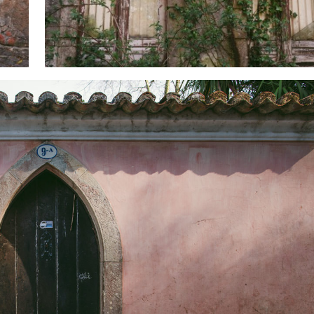
Wciśnij Esc by anulować.