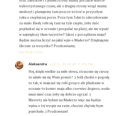
oraz zabytków i z jednej strony mamy poczucie dobrze
wykorzystanego czasu, ale z drugiej strony wciąż mamy
niedosyt i planujemy tam jeszcze wrócić w przyszłym
roku o cieplejszej porze. Poza tym 3 dni to zdecydowanie
za mało. Kiedy robi się tam na tyle ciepło, żeby móc
popluskać się w oceanie i poopalać na plaży, ale nie wpaść
w największy tłum turystów? Jakoś z początkiem maja?
Będzie można liczyć na jakiś wpis o Maderze? Dziękujęmy
ślicznie za wszystko!! Pozdrawiamy.
ODPOWIEDZ
Aleksandra
LIS 2, 2015 AT 7:05 PM
Hej, dzięki wielkie za miłe słowa, strasznie się cieszę
że udało mi się Wam pomóc! :) Jeśli chodzi o pogodę
to tak, w maju już się robi gorąco ale pluskanie w
oceanie to koniec maja albo czerwiec dopiero, woda
musi mieć czas żeby się dobrze ogrzać :)
Niestety nie byłam na Maderze więc nie będzie
wpisu o tej wyspie na razie, chociaż chętnie bym
pojechała ;) Pozdrawiam!