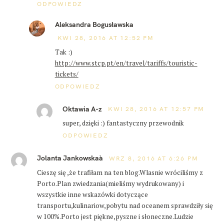
ODPOWIEDZ
Aleksandra Bogusławska
KWI 28, 2016 AT 12:52 PM
Tak :)
http://www.stcp.pt/en/travel/tariffs/touristic-
tickets/
ODPOWIEDZ
Oktawia A-z
KWI 28, 2016 AT 12:57 PM
super, dzięki :) fantastyczny przewodnik
ODPOWIEDZ
Jolanta Jankowskaà
WRZ 8, 2016 AT 6:26 PM
Cieszę się ,że trafiłam na ten blog.Wlasnie wróciliśmy z
Porto.Plan zwiedzania(mieliśmy wydrukowany) i
wszystkie inne wskazówki dotyczące
transportu,kulinariow,pobytu nad oceanem sprawdziły się
w 100%.Porto jest piękne,pyszne i słoneczne.Ludzie