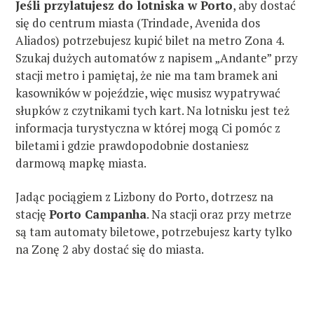
Jeśli przylatujesz do lotniska w Porto
, aby dostać
s
się do centrum miasta (Trindade, Avenida dos
z
Aliados) potrzebujesz kupić bilet na metro Zona 4.
u
Szukaj dużych automatów z napisem „Andante” przy
k
stacji metro i pamiętaj, że nie ma tam bramek ani
kasowników w pojeździe, więc musisz wypatrywać
a
słupków z czytnikami tych kart. Na lotnisku jest też
j
informacja turystyczna w której mogą Ci pomóc z
:
biletami i gdzie prawdopodobnie dostaniesz
darmową mapkę miasta.
Jadąc pociągiem z Lizbony do Porto, dotrzesz na
stację
Porto Campanha
. Na stacji oraz przy metrze
są tam automaty biletowe, potrzebujesz karty tylko
na Zonę 2 aby dostać się do miasta.