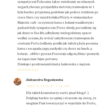
sympatyczni.Polecamy takze zwiedzanie na własnych
nogach,chociaz przejażdżka metrem,tramwajem nr 1
była bardzo przyjemna,podobnie jak podroz statkiem po
rzece Duro czy wjazd kolejka.Wizyty w winiarniach,w
Majestic cafe -oczywiscie kawa z lodami waniliowym i
parkach były sympatyczne.Przez chwilę poczuliśmy się
jak dzieci w Sea life,odbylismy wielogodzinny spacer
wzdłuż oceanu ,by wrócić zabytkowym tramwajem do
centrum Porto.Jedlismy posiłki jak tubylcy,byla poranna
kawa z escapada,zupy,sardynki czy dorsz na lunch ,a
kolacje…obfite i pyszna.Pozostaja zdjęcia,filmy i pomysły
na tapas inne fajne potrawy.
Dziekuje i pozdrawiamJolanta Jankowska z mężem.
ODPOWIEDZ
Aleksandra Bogusławska
WRZ 9, 2016 AT 7:28 AM
Dla takich komentarzy warto pisać bloga! :)
Dziękuję bardzo za opinię i strasznie się cieszę, że
mogłam Pani towarzyszyć w wyjeździe do Porto,