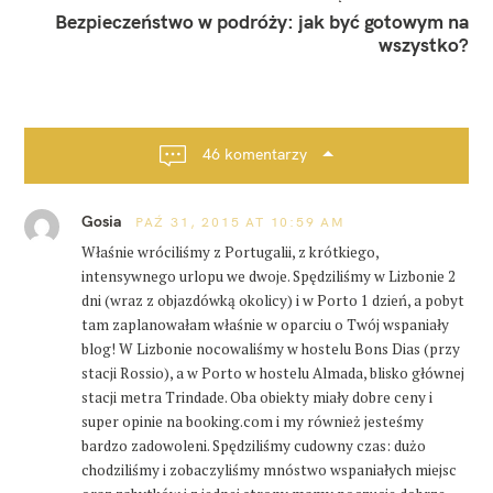
t
i
Bezpieczeństwo w podróży: jak być gotowym na
u
g
wszystko?
g
a
a
l
c
i
j
a
a
46 komentarzy
p
o
Gosia
PAŹ 31, 2015 AT 10:59 AM
s
t
Właśnie wróciliśmy z Portugalii, z krótkiego,
intensywnego urlopu we dwoje. Spędziliśmy w Lizbonie 2
a
dni (wraz z objazdówką okolicy) i w Porto 1 dzień, a pobyt
tam zaplanowałam właśnie w oparciu o Twój wspaniały
blog! W Lizbonie nocowaliśmy w hostelu Bons Dias (przy
stacji Rossio), a w Porto w hostelu Almada, blisko głównej
stacji metra Trindade. Oba obiekty miały dobre ceny i
super opinie na booking.com i my również jesteśmy
bardzo zadowoleni. Spędziliśmy cudowny czas: dużo
chodziliśmy i zobaczyliśmy mnóstwo wspaniałych miejsc