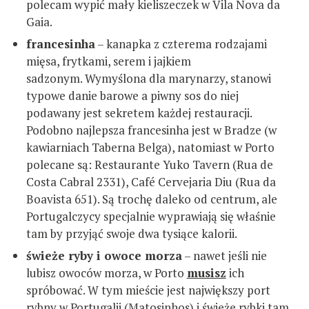
polecam wypić mały kieliszeczek w Vila Nova da
Gaia.
francesinha
– kanapka z czterema rodzajami
mięsa, frytkami, serem i jajkiem
sadzonym. Wymyślona dla marynarzy, stanowi
typowe danie barowe a piwny sos do niej
podawany jest sekretem każdej restauracji.
Podobno najlepsza francesinha jest w Bradze (w
kawiarniach Taberna Belga), natomiast w Porto
polecane są: Restaurante Yuko Tavern (Rua de
Costa Cabral 2331), Café Cervejaria Diu (Rua da
Boavista 651). Są trochę daleko od centrum, ale
Portugalczycy specjalnie wyprawiają się właśnie
tam by przyjąć swoje dwa tysiące kalorii.
świeże ryby i owoce morza
– nawet jeśli nie
lubisz owoców morza, w Porto
musisz
ich
spróbować. W tym mieście jest największy port
rybny w Portugalii (Matosinhos) i świeże rybki tam