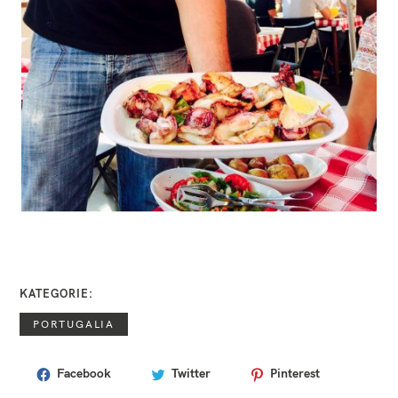
KATEGORIE
PORTUGALIA
Facebook
Twitter
Pinterest
T
A