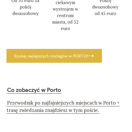
Od 35 euro za
Pokój
ciekawym
pokój
dwuosobowy
wystrojem w
dwuosobowy
od 45 euro
centrum
miasta, od 52
euro
Szukaj najlepszych noclegów w PORTO!
Co zobaczyć w Porto
Przewodnik po najfajniejszych miejscach w Porto +
trasę zwiedzania znajdziesz w tym poście.