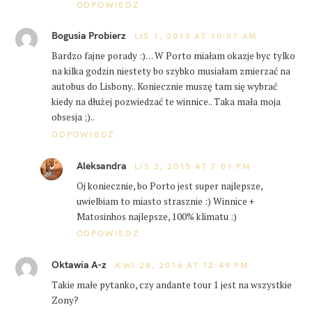
ODPOWIEDZ
Bogusia Probierz
LIS 1, 2015 AT 10:07 AM
Bardzo fajne porady :)… W Porto miałam okazje byc tylko
na kilka godzin niestety bo szybko musiałam zmierzać na
autobus do Lisbony.. Koniecznie muszę tam się wybrać
kiedy na dłużej pozwiedzać te winnice.. Taka mała moja
obsesja ;)..
ODPOWIEDZ
Aleksandra
LIS 2, 2015 AT 7:01 PM
Oj koniecznie, bo Porto jest super najlepsze,
uwielbiam to miasto strasznie :) Winnice +
Matosinhos najlepsze, 100% klimatu :)
ODPOWIEDZ
Oktawia A-z
KWI 28, 2016 AT 12:49 PM
Takie małe pytanko, czy andante tour 1 jest na wszystkie
Zony?