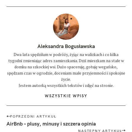
G
I
a
t
r
a
k
c
Aleksandra Bogusławska
j
e
Dwa lata spędziłam w podróży, żyjąc na walizkach i co kilka
p
tygodni zmieniając adres zamieszkania. Dziś mieszkam na stałe w
o
r
domku na szkockiej wsi. Dużo spaceruję, gotuję wegańsko,
t
spędzam czas w ogrodzie, doceniam małe przyjemności i spokojne
o
życie.
Jestem autorką wszystkich tekstów i zdjęć na stronie.
p
o
WSZYSTKIE WPISY
r
t
o
N
POPRZEDNI ARTYKUŁ
p
a
AirBnb – plusy, minusy i szczera opinia
o
w
r
NASTĘPNY ARTYKUŁ