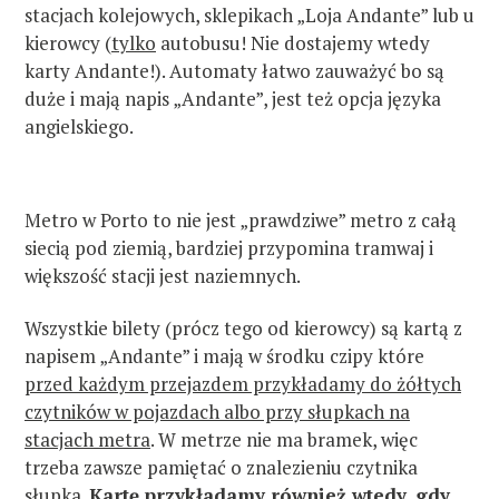
stacjach kolejowych, sklepikach „Loja Andante” lub u
kierowcy (
tylko
autobusu! Nie dostajemy wtedy
karty Andante!). Automaty łatwo zauważyć bo są
duże i mają napis „Andante”, jest też opcja języka
angielskiego.
Metro w Porto to nie jest „prawdziwe” metro z całą
siecią pod ziemią, bardziej przypomina tramwaj i
większość stacji jest naziemnych.
Wszystkie bilety (prócz tego od kierowcy) są kartą z
napisem „Andante” i mają w środku czipy które
przed każdym przejazdem przykładamy do żółtych
czytników w pojazdach albo przy słupkach na
stacjach metra
. W metrze nie ma bramek, więc
trzeba zawsze pamiętać o znalezieniu czytnika
słupka.
Kartę przykładamy również wtedy, gdy