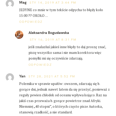
Mag
STY 14, 2019 AT 3:44 PM
JEDYNE co mnie w tym tekście odpycha to błędy koło
15:00 ?? OKOŁO …
ODPOWIEDZ
Aleksandra Bogusławska
STY 16, 2019 AT 8:31 PM
jeśli znalazłaś jakieś inne błędy to daj proszę znać,
piszę wszystko sama i nie mam korektora więc
pomyłki mi się oczywiście zdarzają.
ODPOWIEDZ
Yan
STY 28, 2021 AT 5:52 PM
Polemika w sprawie upałów: owszem, zdarzają się b.
gorące dni, jednak nawet latem da się przeżyć, ponieważ z
reguły pewien chłodek od oceanu wpływa kojąco. Raz na
jakiś czas przeważa b. gorące powietrze znad Afryki.
Niemniej „40 stopni”, o których często pisze Autorka,
stanowią rzadkość, a nie standard.