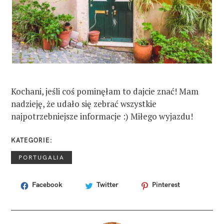
Kochani, jeśli coś pominęłam to dajcie znać! Mam
nadzieję, że udało się zebrać wszystkie
najpotrzebniejsze informacje :) Miłego wyjazdu!
KATEGORIE
PORTUGALIA
Facebook
Twitter
Pinterest
T
A
G
I