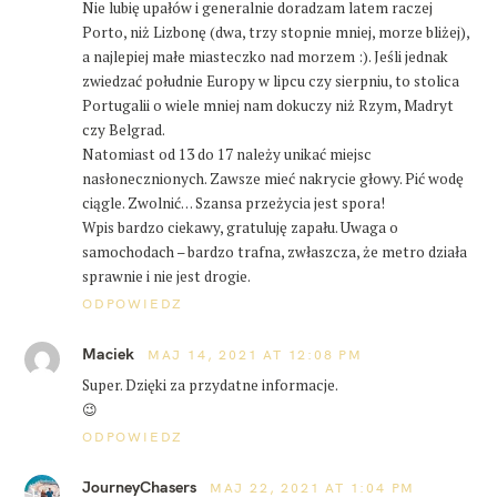
Nie lubię upałów i generalnie doradzam latem raczej
Porto, niż Lizbonę (dwa, trzy stopnie mniej, morze bliżej),
a najlepiej małe miasteczko nad morzem :). Jeśli jednak
zwiedzać południe Europy w lipcu czy sierpniu, to stolica
Portugalii o wiele mniej nam dokuczy niż Rzym, Madryt
czy Belgrad.
Natomiast od 13 do 17 należy unikać miejsc
nasłonecznionych. Zawsze mieć nakrycie głowy. Pić wodę
ciągle. Zwolnić… Szansa przeżycia jest spora!
Wpis bardzo ciekawy, gratuluję zapału. Uwaga o
samochodach – bardzo trafna, zwłaszcza, że metro działa
sprawnie i nie jest drogie.
ODPOWIEDZ
Maciek
MAJ 14, 2021 AT 12:08 PM
Super. Dzięki za przydatne informacje.
😉
ODPOWIEDZ
JourneyChasers
MAJ 22, 2021 AT 1:04 PM