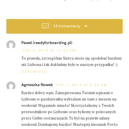
a
c
j
a
14 komentarzy
p
o
Pawel (readyforboarding.pl)
s
KWI 6, 2018 AT 10:22 PM
t
To prawda, szczególnie Sintra może się spodobać bardziej
a
niż Lizbona i tak dokładnie było w naszym przypadku! :)
ODPOWIEDZ
Agnieszka Nowek
KWI 7, 2018 AT 9:26 AM
Bardzo dobry wpis. Zainspirowana Twoimi wpisami o
Lizbonie w pazdzierniku wybralam sie tam z mezem na
weekend. Wspaniale miasto! Skorzystalismy z Twoich
przewodnikow po Lizbonie oraz bylismy w polecanych
przez Ciebie restauracjach. To byl na prawde udany
weekend. Dziekujemy bardzo! Nastepny kierunek Porto