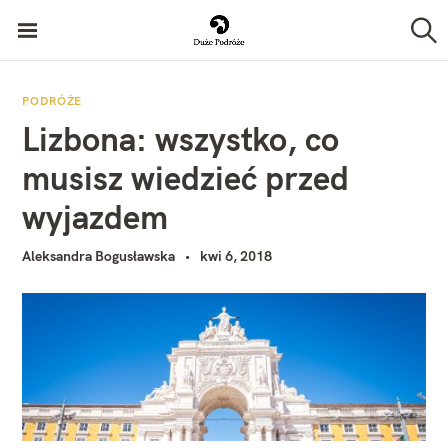
P
Duże Podróże
r
S
z
z
u
k
e
PODRÓŻE
a
Lizbona: wszystko, co
j
j
d
musisz wiedzieć przed
ź
wyjazdem
d
o
Aleksandra Bogusławska
kwi 6, 2018
t
r
e
ś
c
i