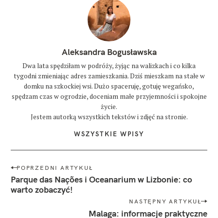
l
i
z
b
o
n
Aleksandra Bogusławska
a
Dwa lata spędziłam w podróży, żyjąc na walizkach i co kilka
p
tygodni zmieniając adres zamieszkania. Dziś mieszkam na stałe w
o
domku na szkockiej wsi. Dużo spaceruję, gotuję wegańsko,
r
t
spędzam czas w ogrodzie, doceniam małe przyjemności i spokojne
u
życie.
g
Jestem autorką wszystkich tekstów i zdjęć na stronie.
a
l
WSZYSTKIE WPISY
i
a
N
POPRZEDNI ARTYKUŁ
a
Parque das Nações i Oceanarium w Lizbonie: co
w
warto zobaczyć!
i
NASTĘPNY ARTYKUŁ
g
Malaga: informacje praktyczne