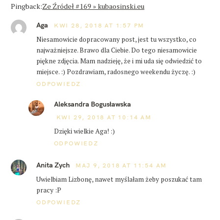
Pingback:
Ze Źródeł #169 » kubaosinski.eu
Aga
KWI 28, 2018 AT 1:57 PM
Niesamowicie dopracowany post, jest tu wszystko, co
najważniejsze. Brawo dla Ciebie. Do tego niesamowicie
piękne zdjęcia. Mam nadzieję, że i mi uda się odwiedzić to
miejsce. :) Pozdrawiam, radosnego weekendu życzę. :)
ODPOWIEDZ
Aleksandra Bogusławska
KWI 29, 2018 AT 10:14 AM
Dzięki wielkie Aga! :)
ODPOWIEDZ
Anita Zych
MAJ 9, 2018 AT 11:54 AM
Uwielbiam Lizbonę, nawet myślałam żeby poszukać tam
pracy :P
ODPOWIEDZ