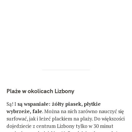
s
z
u
k
a
j
:
Plaże w okolicach Lizbony
Są! I
są wspaniałe: żółty piasek, płytkie
wybrzeże, fale
. Można na nich zarówno nauczyć się
surfować, jak i leżeć plackiem na plaży. Do większości
dojedziecie z centrum Lizbony tylko w 30 minut