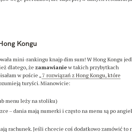
Wciśnij Esc by anulować.
 Hong Kongu
towała mini-rankingu knajp dim sum! W Hong Kongu jed
ież dlatego, że
zamawianie
w takich przybytkach
pisałam w poście „
7 rozwiązań z Hong Kongu, które
rozumieją turyści. Mianowicie:
lub menu leży na stoliku)
zce – dania mają numerki i często na menu są po angiel
odają rachunek. Jeśli chcecie coś dodatkowo zamówić to 