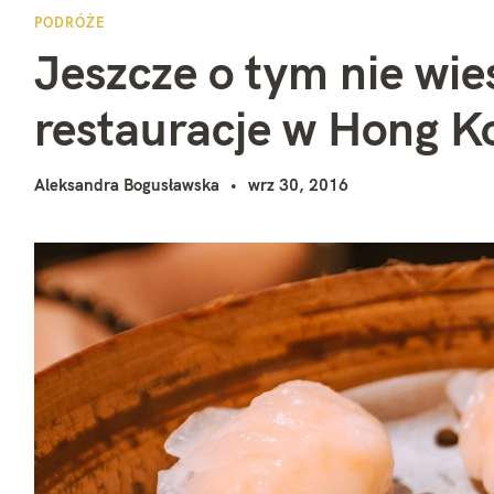
J
i
PODRÓŻE
Jeszcze o tym nie wie
restauracje w Hong K
Aleksandra Bogusławska
wrz 30, 2016