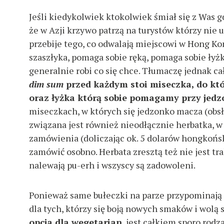
Jeśli kiedykolwiek ktokolwiek śmiał się z Was g
że w Azji krzywo patrzą na turystów którzy nie u
przebije tego, co odwalają miejscowi w Hong Kon
szaszłyka, pomaga sobie ręką, pomaga sobie łyżką
generalnie robi co się chce. Tłumaczę jednak ca
dim sum
przed każdym stoi miseczka, do któ
oraz łyżka którą sobie pomagamy przy jedz
miseczkach, w których się jedzonko macza (obsł
związana jest również nieodłącznie herbatka, w
zamówienia (doliczając ok. 5 dolarów hongkońsk
zamówić osobno. Herbata zresztą też nie jest t
nalewają pu-erh i wszyscy są zadowoleni.
W
Ponieważ same bułeczki na parze przypominają 
dla tych, którzy się boją nowych smaków i wolą 
y
opcja dla wegetarian
, jest całkiem sporo rod