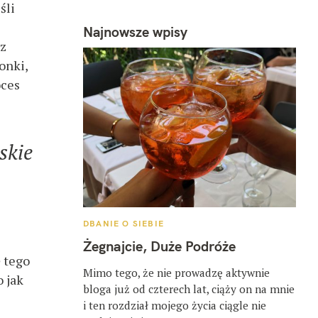
śli
Najnowsze wpisy
 z
onki,
oces
skie
K
DBANIE O SIEBIE
A
T
Żegnajcie, Duże Podróże
E
ę tego
G
O
Mimo tego, że nie prowadzę aktywnie
o jak
R
bloga już od czterech lat, ciąży on na mnie
I
E
i ten rozdział mojego życia ciągle nie