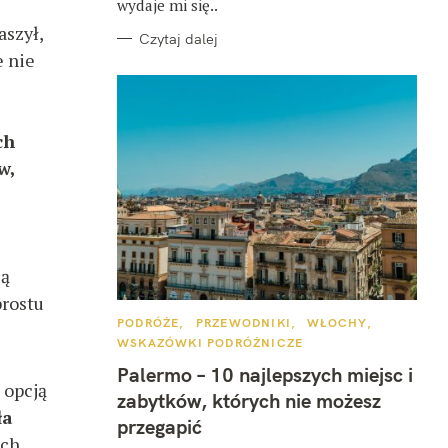
wydaje mi się..
aszył,
Czytaj dalej
e nie
ch
w,
ją
prostu
K
PODRÓŻE
PRZEWODNIKI
WŁOCHY
A
WSKAZÓWKI PODRÓŻNICZE
T
E
Palermo – 10 najlepszych miejsc i
G
 opcją
O
zabytków, których nie możesz
R
ła
I
przegapić
E
ach