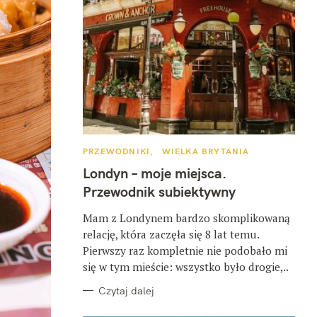
K
PRZEWODNIKI
WIELKA BRYTANIA
A
T
Londyn – moje miejsca.
E
G
Przewodnik subiektywny
O
R
I
Mam z Londynem bardzo skomplikowaną
E
relację, która zaczęła się 8 lat temu.
Pierwszy raz kompletnie nie podobało mi
się w tym mieście: wszystko było drogie,..
Czytaj dalej