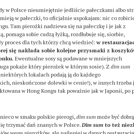
dy w Polsce nieumiejętnie jedliście pałeczkami albo str
mieją w pałeczki, to oficjalnie uspokajam: nic co robici
gu. Tam pierożki nadziewa się na pałeczkę i je jak z
, pomaga sobie cudzą łyżką, rozdłubuje się, siorbie,
ły proces dla tych którzy chcą wiedzieć:
w restauracja
rej się nakłada sobie kolejne przysmaki z koszykó
onku.
Ewentualne sosy są podawane w mniejszych
uga pokaże który pierożek w którym sosie). Z
dim sum
 niektórych lokalach podają ją do każdego
ich, nieskończone dolewki w cenie!), w innych trzeba 
raktowana w Hong Kongu tak poważnie jak w Japonii, po 
nieco w smaku polskie pierogi,
dim sum
może być dobrą
się trzymać dań znanych w Polsce.
Dim sum
to też niez
zajów wege pierożków, ale najlepiej w danych restauracj