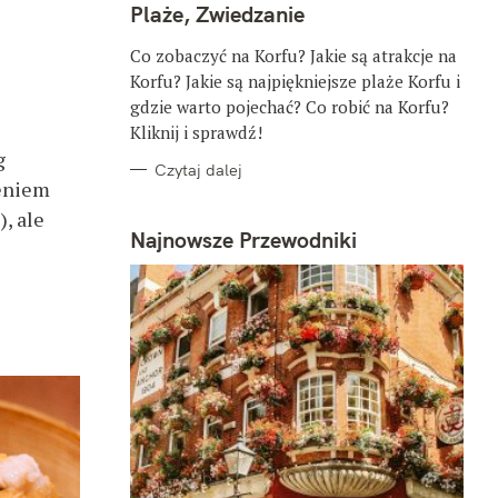
G
Plaże, Zwiedzanie
O
R
I
Co zobaczyć na Korfu? Jakie są atrakcje na
E
Korfu? Jakie są najpiękniejsze plaże Korfu i
gdzie warto pojechać? Co robić na Korfu?
Kliknij i sprawdź!
g
Czytaj dalej
ieniem
, ale
Najnowsze Przewodniki