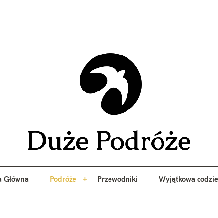
yj niezapomniane przygody z Duże Podróże. Przewodniki, porady, 
a Główna
Podróże
Przewodniki
Wyjątkowa codzi
Duże 
a Główna
Podróże
Przewodniki
Wyjątkowa codzi