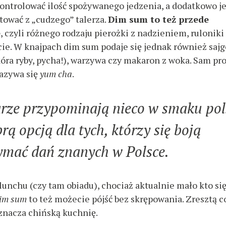
ntrolować ilość spożywanego jedzenia, a dodatkowo je
tować z „cudzego” talerza.
Dim sum to też przede
e
, czyli różnego rodzaju pierożki z nadzieniem, ruloniki
cie. W knajpach dim sum podaje się jednak również sajg
skóra ryby, pycha!), warzywa czy makaron z woka. Sam pr
nazywa się
yum cha
.
rze przypominają nieco w smaku pol
ą opcją dla tych, którzy się boją
ymać dań znanych w Polsce.
 lunchu (czy tam obiadu), chociaż aktualnie mało kto si
im sum
to też możecie pójść bez skrępowania. Zresztą c
znacza chińską kuchnię.