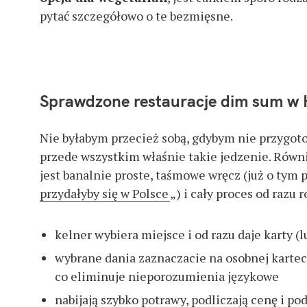
s
pytać szczegółowo o te bezmięsne.
z
u
k
a
Sprawdzone restauracje dim sum w
j
:
Nie byłabym przecież sobą, gdybym nie przygo
przede wszystkim właśnie takie jedzenie. Równ
jest banalnie proste, taśmowe wręcz (już o tym 
przydałyby się w Polsce
„) i cały proces od razu 
kelner wybiera miejsce i od razu daje karty (
wybrane dania zaznaczacie na osobnej kartec
co eliminuje nieporozumienia językowe
nabijają szybko potrawy, podliczają cenę i p