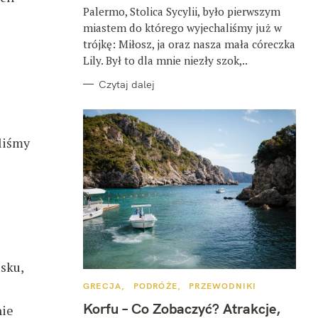
Palermo, Stolica Sycylii, było pierwszym
miastem do którego wyjechaliśmy już w
trójkę: Miłosz, ja oraz nasza mała córeczka
Lily. Był to dla mnie niezły szok,..
Czytaj dalej
liśmy
sku,
K
GRECJA
PODRÓŻE
PRZEWODNIKI
A
T
Korfu – Co Zobaczyć? Atrakcje,
nie
E