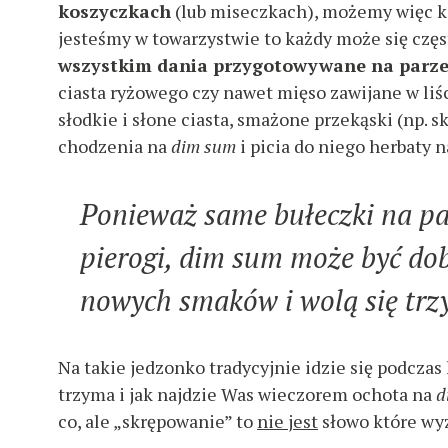
koszyczkach
(lub miseczkach), możemy więc ko
jesteśmy w towarzystwie to każdy może się częs
wszystkim dania przygotowywane na parz
ciasta ryżowego czy nawet mięso zawijane w liś
słodkie i słone ciasta, smażone przekąski (np. 
chodzenia na
dim sum
i picia do niego herbaty 
Ponieważ same bułeczki na pa
pierogi, dim sum może być dobr
nowych smaków i wolą się trz
Na takie jedzonko tradycyjnie idzie się podczas
trzyma i jak najdzie Was wieczorem ochota na
d
co, ale „skrępowanie” to
nie jest
słowo które wy