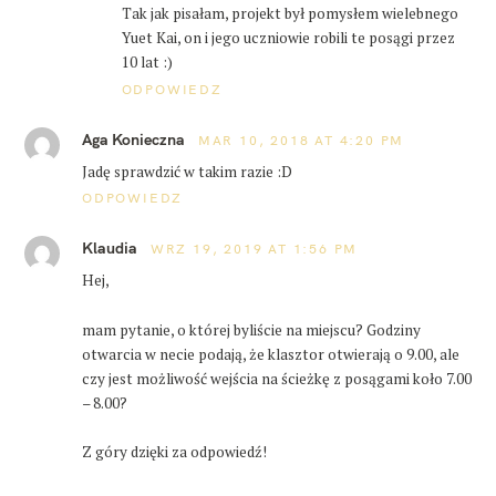
Tak jak pisałam, projekt był pomysłem wielebnego
Yuet Kai, on i jego uczniowie robili te posągi przez
10 lat :)
ODPOWIEDZ
Aga Konieczna
MAR 10, 2018 AT 4:20 PM
Jadę sprawdzić w takim razie :D
ODPOWIEDZ
Klaudia
WRZ 19, 2019 AT 1:56 PM
Hej,
mam pytanie, o której byliście na miejscu? Godziny
otwarcia w necie podają, że klasztor otwierają o 9.00, ale
czy jest możliwość wejścia na ścieżkę z posągami koło 7.00
– 8.00?
Z góry dzięki za odpowiedź!