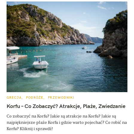
K
GRECJA
PODRÓŻE
PRZEWODNIKI
A
T
Korfu – Co Zobaczyć? Atrakcje, Plaże, Zwiedzanie
E
G
O
Co zobaczyć na Korfu? Jakie są atrakcje na Korfu? Jakie są
R
najpiękniejsze plaże Korfu i gdzie warto pojechać? Co robić na
I
E
Korfu? Kliknij i sprawdź!