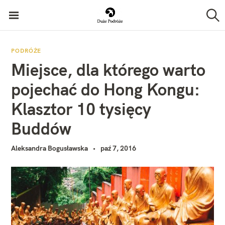
P
Duże Podróże
r
S
z
z
u
k
e
PODRÓŻE
a
Miejsce, dla którego warto
j
j
d
pojechać do Hong Kongu:
ź
Klasztor 10 tysięcy
d
Buddów
o
t
Aleksandra Bogusławska
paź 7, 2016
r
e
ś
c
i