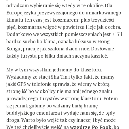
odradzam wybieranie się wtedy w te okolice. Dla
Europejczyka przyzwyczajonego do umiarkowanego
klimatu ten czas jest koszmarem: plus trzydzieści
pięć, koszmarna wilgoć w powietrzu i leje jak z cebra.
Dodatkowo we wszystkich pomieszczeniach jest +17 i
bardzo sucho bo klima, oznaka luksusu w Hong
Kongu, pracuje jak szalona dzień i noc. Dosłownie
każdy turysta po kilku dniach zaczyna kaszleć.
My w tym wszystkim jedziemy do klasztoru.
Wysiadamy ze stacji Sha Tin i tylko fakt, że mamy
jakiś GPS w telefonie sprawia, że wiemy w którą
stronę iść bo w okolicy nie ma ani jednego znaku
prowadzącego turystów w stronę klasztoru. Potem
się jednak gubimy bo widzimy białą bramę
buddyjskiego cmentarza i wydaje nam się, że tędy
droga. Warto było wejść tak czy inaczej i być może
Wy też chcielibyście wejść na
wzgórze Po Fook
, bo