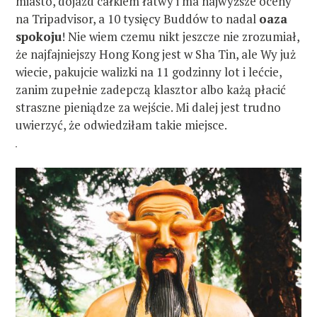
miasto, dojazd całkiem łatwy i ma najwyższe oceny
na Tripadvisor, a 10 tysięcy Buddów to nadal
oaza
spokoju
! Nie wiem czemu nikt jeszcze nie zrozumiał,
że najfajniejszy Hong Kong jest w Sha Tin, ale Wy już
wiecie, pakujcie walizki na 11 godzinny lot i lećcie,
zanim zupełnie zadepczą klasztor albo każą płacić
straszne pieniądze za wejście. Mi dalej jest trudno
uwierzyć, że odwiedziłam takie miejsce.