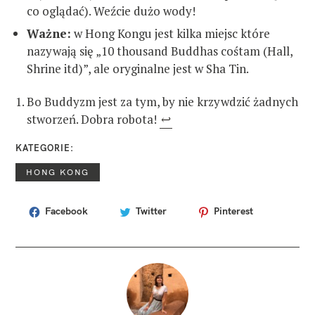
co oglądać). Weźcie dużo wody!
Ważne:
w Hong Kongu jest kilka miejsc które
nazywają się „10 thousand Buddhas cośtam (Hall,
Shrine itd)”, ale oryginalne jest w Sha Tin.
Bo Buddyzm jest za tym, by nie krzywdzić żadnych
stworzeń. Dobra robota!
↩
KATEGORIE
HONG KONG
Facebook
Twitter
Pinterest
T
A
G
I
c
o
z
o