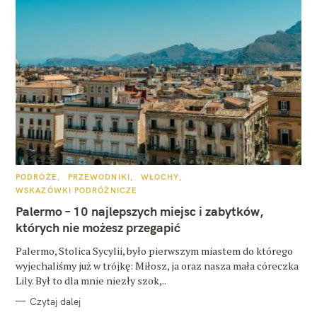
K
PODRÓŻE
PRZEWODNIKI
WŁOCHY
A
WSKAZÓWKI PODRÓŻNICZE
T
E
Palermo – 10 najlepszych miejsc i zabytków,
G
O
których nie możesz przegapić
R
I
E
Palermo, Stolica Sycylii, było pierwszym miastem do którego
wyjechaliśmy już w trójkę: Miłosz, ja oraz nasza mała córeczka
Lily. Był to dla mnie niezły szok,..
Czytaj dalej