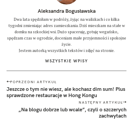
b
a
Aleksandra Bogusławska
c
z
Dwa lata spędziłam w podróży, żyjąc na walizkach i co kilka
y
tygodni zmieniając adres zamieszkania. Dziś mieszkam na stałe w
ć
w
domku na szkockiej wsi. Dużo spaceruję, gotuję wegańsko,
h
spędzam czas w ogrodzie, doceniam małe przyjemności i spokojne
o
życie.
n
Jestem autorką wszystkich tekstów i zdjęć na stronie.
g
k
WSZYSTKIE WPISY
o
n
g
u
N
POPRZEDNI ARTYKUŁ
a
Jeszcze o tym nie wiesz, ale kochasz dim sum! Plus
h
o
w
sprawdzone restauracje w Hong Kongu
n
i
NASTĘPNY ARTYKUŁ
g
g
k
„Na blogu dobrze lub wcale”, czyli o szczerych
o
zachwytach
a
n
c
g
j