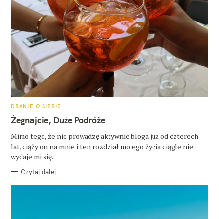
K
DBANIE O SIEBIE
A
T
Żegnajcie, Duże Podróże
E
G
O
Mimo tego, że nie prowadzę aktywnie bloga już od czterech
R
lat, ciąży on na mnie i ten rozdział mojego życia ciągle nie
I
E
wydaje mi się..
Czytaj dalej