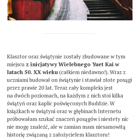
Klasztor oraz świątynie zostały zbudowane w tym
miejscu
z inicjatywy
Wielebnego Yuet Kai
w
latach 50. XX wieku
(całkiem niedawno!). Wraz z
uczniami budował on świątynie i stawiał złote posągi
przez prawie 20 lat. Teraz cały kompleks jest
na dwóch poziomach, na każdym z nich stoi kilka
świątyń oraz kaplic poświęconych Buddzie. W
książkach w świątyni oraz w głębinach Internetu
próbowałam szukać znaczeń posągów i niestety nic
nie mogę znaleźć, ale w zamian mam niesamowitą
historię związaną z założycielem klasztoru!