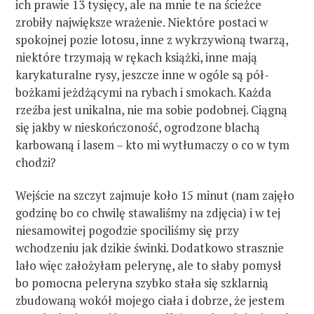
ich prawie 13 tysięcy, ale na mnie te na ścieżce
zrobiły największe wrażenie. Niektóre postaci w
spokojnej pozie lotosu, inne z wykrzywioną twarzą,
niektóre trzymają w rękach książki, inne mają
karykaturalne rysy, jeszcze inne w ogóle są pół-
bożkami jeżdżącymi na rybach i smokach. Każda
rzeźba jest unikalna, nie ma sobie podobnej. Ciągną
się jakby w nieskończoność, ogrodzone blachą
karbowaną i lasem – kto mi wytłumaczy o co w tym
chodzi?
Wejście na szczyt zajmuje koło 15 minut (nam zajęło
godzinę bo co chwilę stawaliśmy na zdjęcia) i w tej
niesamowitej pogodzie spociliśmy się przy
wchodzeniu jak dzikie świnki. Dodatkowo strasznie
lało więc założyłam pelerynę, ale to słaby pomysł
bo pomocna peleryna szybko stała się szklarnią
zbudowaną wokół mojego ciała i dobrze, że jestem