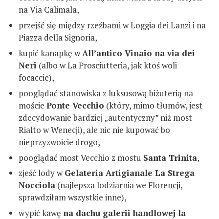
na Via Calimala,
przejść się między rzeźbami w Loggia dei Lanzi i na
Piazza della Signoria,
kupić kanapkę w
All’antico Vinaio na via dei
Neri
(albo w La Prosciutteria, jak ktoś woli
focaccie),
pooglądać stanowiska z luksusową biżuterią na
moście
Ponte Vecchio
(który, mimo tłumów, jest
zdecydowanie bardziej „autentyczny” niż most
Rialto w Wenecji), ale nic nie kupować bo
nieprzyzwoicie drogo,
pooglądać most Vecchio z mostu
Santa Trinita
,
zjeść lody w
Gelateria Artigianale La Strega
Nocciola
(najlepsza lodziarnia we Florencji,
sprawdziłam wszystkie inne),
wypić kawę
na dachu galerii handlowej la