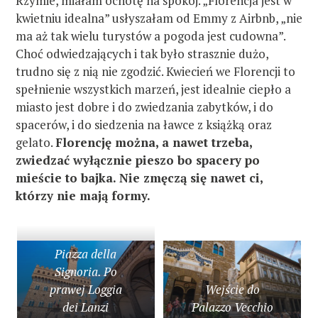
Rzymie, miałam ochotę na spokój. „Florencja jest w
kwietniu idealna” usłyszałam od Emmy z Airbnb, „nie
ma aż tak wielu turystów a pogoda jest cudowna”.
Choć odwiedzających i tak było strasznie dużo,
trudno się z nią nie zgodzić. Kwiecień we Florencji to
spełnienie wszystkich marzeń, jest idealnie ciepło a
miasto jest dobre i do zwiedzania zabytków, i do
spacerów, i do siedzenia na ławce z książką oraz
gelato.
Florencję można, a nawet trzeba,
zwiedzać wyłącznie pieszo bo spacery po
mieście to bajka. Nie zmęczą się nawet ci,
którzy nie mają formy.
Piazza della
Signoria. Po
prawej Loggia
Wejście do
dei Lanzi
Palazzo Vecchio