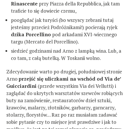
Rinascente
przy Piazza della Repubblica, jak tam
traficie to się dowiecie czemu,
pooglądać jak turyści (bo wszyscy zebrani tutaj
jesteśmy przecież Podróżnikami!) pocierają ryjek
dzika Porcellino
pod arkadami XVI-wiecznego
targu (Mercato del Porcellino).
siedzieć godzinami nad Arno z lampką wina. Lub, a
co tam, z całą butelką. W Toskanii wolno.
Zdecydowanie warto po drugiej, południowej stronie
Arno
przejść się uliczkami na wschód od Via de’
Guicciardini
(przede wszystkim Via dei Vellutti) i
zaglądać do ukrytych warsztatów szewców robiących
buty na zamówienie, restauratorów dzieł sztuki,
krawców, malarzy, złotników, garbarzy, garncarzy,
stolarzy, florystów… Raz po raz musiałam zadawać
sobie pytanie czy to miejsce jest prawdziwe i jak to