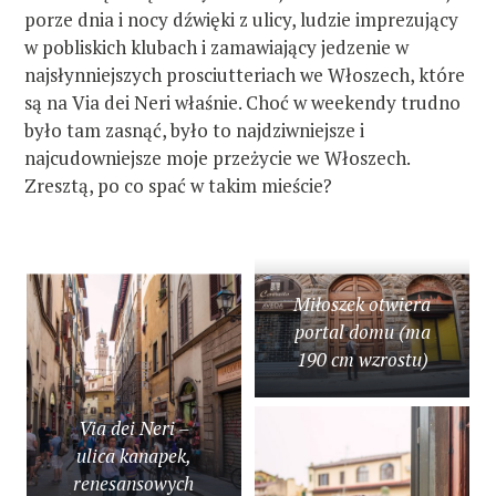
porze dnia i nocy dźwięki z ulicy, ludzie imprezujący
w pobliskich klubach i zamawiający jedzenie w
najsłynniejszych prosciutteriach we Włoszech, które
są na Via dei Neri właśnie. Choć w weekendy trudno
było tam zasnąć, było to najdziwniejsze i
najcudowniejsze moje przeżycie we Włoszech.
Zresztą, po co spać w takim mieście?
Miłoszek otwiera
portal domu (ma
190 cm wzrostu)
Via dei Neri –
ulica kanapek,
renesansowych