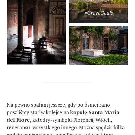
#GraveGoals
Na pewno spałam jeszcze, gdy po ósmej rano
poszliśmy stać w kolejce na
kopułę Santa Maria
del Fiore
, katedry-symbolu Florencji, Włoch,
renesansu, wszystkiego innego. Można spędzić kilka
godzin gapiąc się na samą fasadę, tyle jest tam