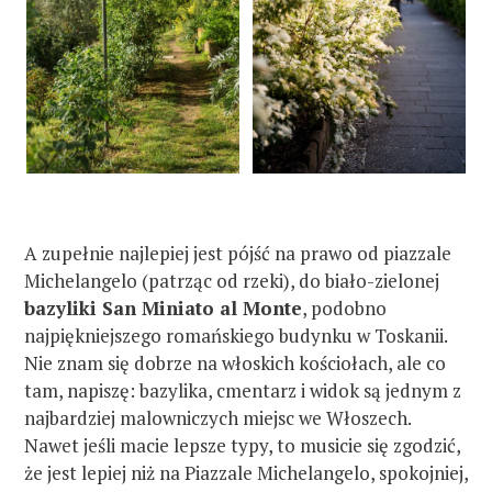
s
z
u
k
a
j
:
A zupełnie najlepiej jest pójść na prawo od piazzale
Michelangelo (patrząc od rzeki), do biało-zielonej
bazyliki San Miniato al Monte
, podobno
najpiękniejszego romańskiego budynku w Toskanii.
Nie znam się dobrze na włoskich kościołach, ale co
tam, napiszę: bazylika, cmentarz i widok są jednym z
najbardziej malowniczych miejsc we Włoszech.
Nawet jeśli macie lepsze typy, to musicie się zgodzić,
że jest lepiej niż na Piazzale Michelangelo, spokojniej,