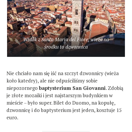
Widok z Santa Maria del Fiore, wieża na
środku to dzwonnica
Nie chciało nam się iść na szczyt dzwonnicy (wieża
koło katedry), ale nie odpuściliśmy sobie
niepozornego
baptysterium San Giovanni
. Zdobią
je złote mozaiki i jest najstarszym budynkiem w
mieście – było super. Bilet do Duomo, na kopułę,
dzwonnicę i do baptysterium jest jeden, kosztuje 15
euro.