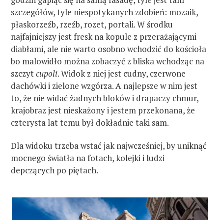
szczegółów, tyle niespotykanych zdobień: mozaik,
płaskorzeźb, rzeźb, rozet, portali. W środku
najfajniejszy jest fresk na kopule z przerażającymi
diabłami, ale nie warto osobno wchodzić do kościoła
bo malowidło można zobaczyć z bliska wchodząc na
szczyt
cupoli
. Widok z niej jest cudny, czerwone
dachówki i zielone wzgórza. A najlepsze w nim jest
to, że nie widać żadnych bloków i drapaczy chmur,
krajobraz jest nieskażony i jestem przekonana, że
czterysta lat temu był dokładnie taki sam.
Dla widoku trzeba wstać jak najwcześniej, by uniknąć
mocnego światła na fotach, kolejki i ludzi
depczących po piętach.