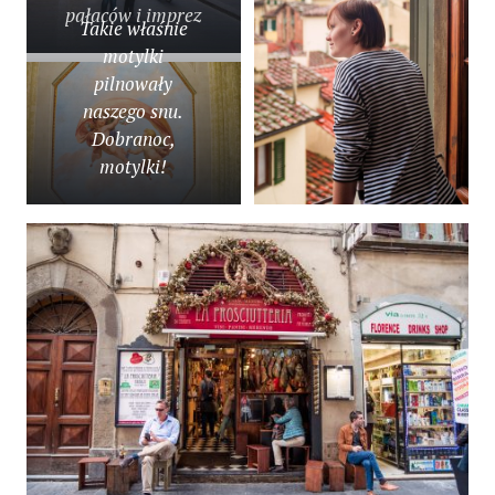
pałaców i imprez
Takie właśnie
motylki
pilnowały
naszego snu.
Dobranoc,
motylki!