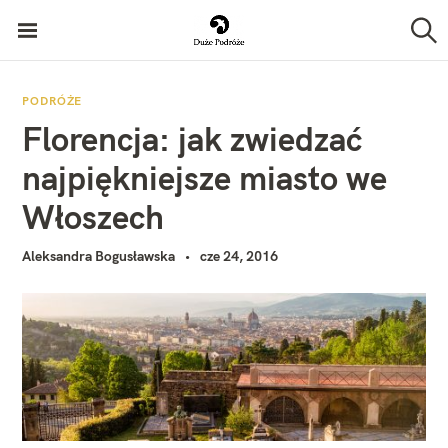
P
Duże Podróże
r
S
z
z
u
k
e
PODRÓŻE
a
Florencja: jak zwiedzać
j
j
d
najpiękniejsze miasto we
ź
Włoszech
d
o
Aleksandra Bogusławska
cze 24, 2016
t
r
e
ś
c
i