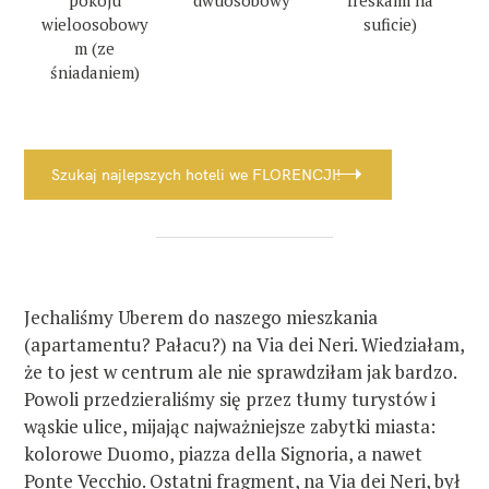
pokoju
dwuosobowy
freskami na
wieloosobowy
suficie)
m (ze
śniadaniem)
Szukaj najlepszych hoteli we FLORENCJI!
Jechaliśmy Uberem do naszego mieszkania
(apartamentu? Pałacu?) na Via dei Neri. Wiedziałam,
że to jest w centrum ale nie sprawdziłam jak bardzo.
Powoli przedzieraliśmy się przez tłumy turystów i
wąskie ulice, mijając najważniejsze zabytki miasta:
kolorowe Duomo, piazza della Signoria, a nawet
Ponte Vecchio. Ostatni fragment, na Via dei Neri, był