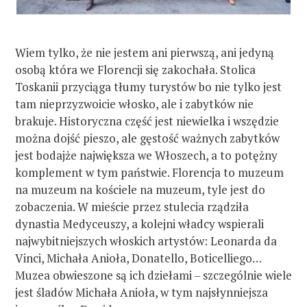
Wiem tylko, że nie jestem ani pierwszą, ani jedyną
osobą która we Florencji się zakochała. Stolica
Toskanii przyciąga tłumy turystów bo nie tylko jest
tam nieprzyzwoicie włosko, ale i zabytków nie
brakuje. Historyczna część jest niewielka i wszędzie
można dojść pieszo, ale gęstość ważnych zabytków
jest bodajże największa we Włoszech, a to potężny
komplement w tym państwie. Florencja to muzeum
na muzeum na kościele na muzeum, tyle jest do
zobaczenia. W mieście przez stulecia rządziła
dynastia Medyceuszy, a kolejni władcy wspierali
najwybitniejszych włoskich artystów: Leonarda da
Vinci, Michała Anioła, Donatello, Boticelliego…
Muzea obwieszone są ich dziełami – szczególnie wiele
jest śladów Michała Anioła, w tym najsłynniejsza