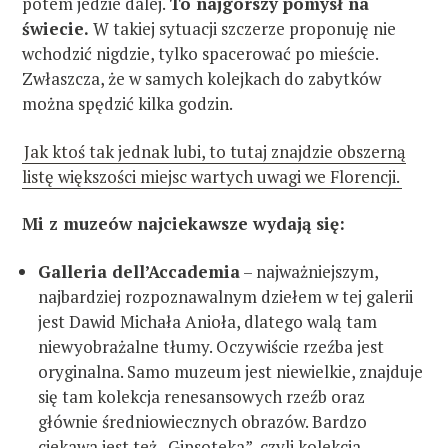
potem jedzie dalej.
To najgorszy pomysł na
świecie.
W takiej sytuacji szczerze proponuję nie
wchodzić nigdzie, tylko spacerować po mieście.
Zwłaszcza, że w samych kolejkach do zabytków
można spędzić kilka godzin.
Jak ktoś tak jednak lubi, to tutaj znajdzie obszerną
listę większości miejsc wartych uwagi we Florencji.
Mi z muzeów najciekawsze wydają się:
Galleria dell’Accademia
– najważniejszym,
najbardziej rozpoznawalnym dziełem w tej galerii
jest Dawid Michała Anioła, dlatego walą tam
niewyobrażalne tłumy. Oczywiście rzeźba jest
oryginalna. Samo muzeum jest niewielkie, znajduje
się tam kolekcja renesansowych rzeźb oraz
głównie średniowiecznych obrazów. Bardzo
ciekawa jest też „Gipsoteka”, czyli kolekcja