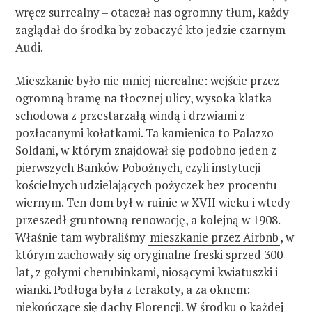
wręcz surrealny – otaczał nas ogromny tłum, każdy
zaglądał do środka by zobaczyć kto jedzie czarnym
Audi.
Mieszkanie było nie mniej nierealne: wejście przez
ogromną bramę na tłocznej ulicy, wysoka klatka
schodowa z przestarzałą windą i drzwiami z
pozłacanymi kołatkami. Ta kamienica to Palazzo
Soldani, w którym znajdował się podobno jeden z
pierwszych Banków Pobożnych, czyli instytucji
kościelnych udzielających pożyczek bez procentu
wiernym. Ten dom był w ruinie w XVII wieku i wtedy
przeszedł gruntowną renowację, a kolejną w 1908.
Właśnie tam wybraliśmy
mieszkanie przez Airbnb
, w
którym zachowały się oryginalne freski sprzed 300
lat, z gołymi cherubinkami, niosącymi kwiatuszki i
wianki. Podłoga była z terakoty, a za oknem:
niekończące się dachy Florencji. W środku o każdej