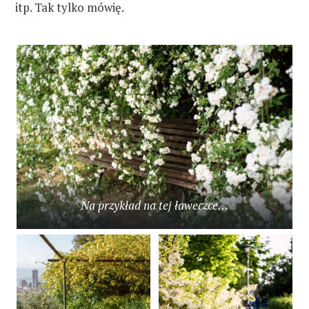
itp. Tak tylko mówię.
Na przykład na tej ławeczce…
W
y