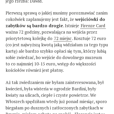
jego rzeźba: Dawid.
Pierwszą sprawą o jakiej musimy porozmawiać zanim
cokolwiek zaplanujemy jest fakt, że
wejściówki do
zabytków są bardzo drogie
. Istnieje
Firenze Card
ważna 72 godziny, pozwalająca na wejścia przez
priorytetową kolejkę do
72 miejsc
. Kosztuje 72 euro
(co jest najwyższą kwotą jaką widziałam za tego typu
kartę) ale bardzo szybko opłaci się tym, którzy lubią
sobie zwiedzać, bo wejście do dowolnego muzeum
to co najmniej 10-15 euro, wstęp do większości
kościołów również jest płatny.
Aż tak zwiedzaniem nie byłam zainteresowana, był
kwiecień, była wisteria w ogrodzie Bardini, były
kwiaty na ulicach, ciepłe i czyste powietrze. We
Włoszech spędziłam wtedy już ponad miesiąc, sporo
biegałam po dusznych i zatłoczonych zabytkach w