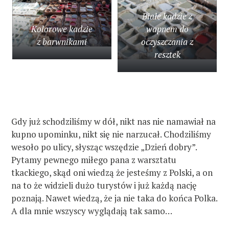
Białe kadzie z
Kolorowe kadzie
wapnem do
z barwnikami
oczyszczania z
resztek
Gdy już schodziliśmy w dół, nikt nas nie namawiał na
kupno upominku, nikt się nie narzucał. Chodziliśmy
wesoło po ulicy, słysząc wszędzie „Dzień dobry”.
Pytamy pewnego miłego pana z warsztatu
tkackiego, skąd oni wiedzą że jesteśmy z Polski, a on
na to że widzieli dużo turystów i już każdą nację
poznają. Nawet wiedzą, że ja nie taka do końca Polka.
W
A dla mnie wszyscy wyglądają tak samo…
y