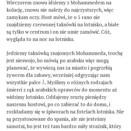
Wieczorem znowu idziemy z Mohammedem na
kolację, znowu nie należy do najczystszych, więc
zamykam oczy. Host mówi, że o 5 rano nie
znajdziemy czerwonej taksówki na lotnisko, a białe
są tylko w centrum i on nie umie zamówić. Cóż,
wygląda to na noc na lotnisku.
Jedziemy taksówką znajomych Mohammeda, trochę
jest nieswojo, bo mówią po arabsku więc mogą
planować, że wywiozą nas za miasto i pogrzebią
żywcem dla zabawy, wcześniej odgryzając nam
1
wszystkie palce
. Myślimy o różnych rodzajach
śmierci z rąk arabskich oprawców do momentu aż
widzimy lotnisko. Oddajemy resztę pieniędzy
naszemu hostowi, po co zabierać to do domu, i
rozkładamy się w śpiworach na fotelach lotniska. Nie
są przystosowane do spania, ale nie jesteśmy
samotni, bo jest też tam bardzo miły strażnik, który