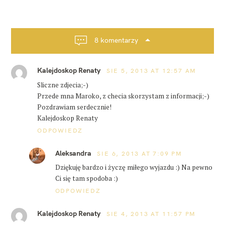
g
w
a
a
m
c
a
j
r
8 komentarzy
a
s
y
p
l
Kalejdoskop Renaty
o
SIE 5, 2013 AT 12:57 AM
i
a
s
Sliczne zdjecia;-)
m
t
Przede mna Maroko, z checia skorzystam z informacji;-)
a
a
Pozdrawiam serdecznie!
r
o
Kalejdoskop Renaty
k
ODPOWIEDZ
o
d
u
Aleksandra
SIE 6, 2013 AT 7:09 PM
b
l
Dziękuję bardzo i życzę miłego wyjazdu :) Na pewno
i
Ci się tam spodoba :)
n
ODPOWIEDZ
Kalejdoskop Renaty
SIE 4, 2013 AT 11:57 PM