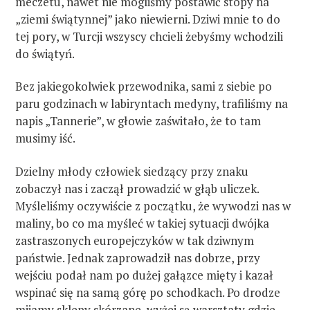
meczetu, nawet nie mogliśmy postawić stopy na
„ziemi świątynnej” jako niewierni. Dziwi mnie to do
tej pory, w Turcji wszyscy chcieli żebyśmy wchodzili
do świątyń.
Bez jakiegokolwiek przewodnika, sami z siebie po
paru godzinach w labiryntach medyny, trafiliśmy na
napis „Tannerie”, w głowie zaświtało, że to tam
musimy iść.
Dzielny młody człowiek siedzący przy znaku
zobaczył nas i zaczął prowadzić w głąb uliczek.
Myśleliśmy oczywiście z początku, że wywodzi nas w
maliny, bo co ma myśleć w takiej sytuacji dwójka
zastraszonych europejczyków w tak dziwnym
państwie. Jednak zaprowadził nas dobrze, przy
wejściu podał nam po dużej gałązce mięty i kazał
wspinać się na samą górę po schodkach. Po drodze
mijamy sklepy skórzane, wyżej są warsztaty gdzie