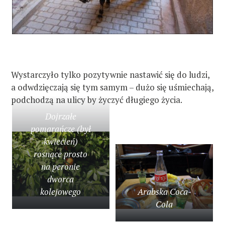
Wystarczyło tylko pozytywnie nastawić się do ludzi,
a odwdzięczają się tym samym – dużo się uśmiechają,
podchodzą na ulicy by życzyć długiego życia.
Dojrzałe
pomarańcze (był
kwiecień)
rosnące prosto
na peronie
dworca
kolejowego
Arabska Coca-
Cola