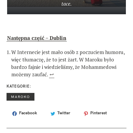
tace.
Następna część – Dublin
W Internecie jest mało osób z poczuciem humoru,
więc tłumaczę, że to jest żart. W Maroku było
bardzo fajnie i wiedzieliśmy, że Mohammedowi
możemy zaufać.
↩
KATEGORIE
MAROKO
Facebook
Twitter
Pinterest
T
A
G
I