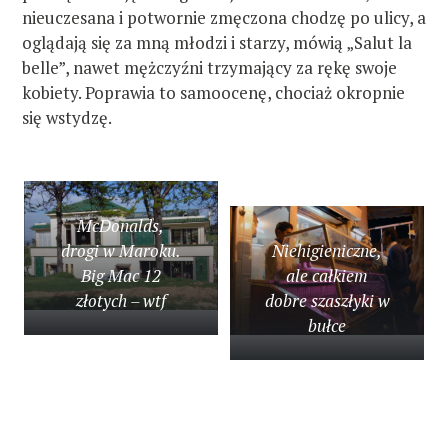
nieuczesana i potwornie zmęczona chodzę po ulicy, a
oglądają się za mną młodzi i starzy, mówią „Salut la
belle”, nawet mężczyźni trzymający za rękę swoje
kobiety. Poprawia to samoocenę, chociaż okropnie
się wstydzę.
McDonalds,
drogi w Maroku.
Niehigieniczne,
Big Mac 12
ale całkiem
złotych – wtf
dobre szaszłyki w
bułce