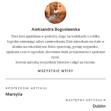
f
e
z
l
o
Aleksandra Bogusławska
t
n
Dwa lata spędziłam w podróży, żyjąc na walizkach i co kilka
i
tygodni zmieniając adres zamieszkania. Dziś mieszkam na stałe w
s
domku na szkockiej wsi. Dużo spaceruję, gotuję wegańsko,
k
a
spędzam czas w ogrodzie, doceniam małe przyjemności i spokojne
życie.
m
Jestem autorką wszystkich tekstów i zdjęć na stronie.
a
r
WSZYSTKIE WPISY
o
k
o
N
POPRZEDNI ARTYKUŁ
a
w
Marsylia
y
w
NASTĘPNY ARTYKUŁ
p
i
r
Dublin
a