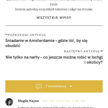
z
życie.
j
Jestem autorką wszystkich tekstów i zdjęć na stronie.
e
ś
WSZYSTKIE WPISY
ć
w
a
m
N
POPRZEDNI ARTYKUŁ
s
a
Śniadanie w Amsterdamie – gdzie iść, by się
t
e
w
obudzić
r
i
NASTĘPNY ARTYKUŁ
d
g
a
Nie tylko na narty – co jeszcze można robić w Ischgl
m
i okolicy?
a
i
c
e
j
a
p
7 komentarzy
o
s
Magda Kajzer
LUT 19, 2016 AT 1:46 PM
t
Jednym słowem: mniam! Oj widzę, że Amsterdam to