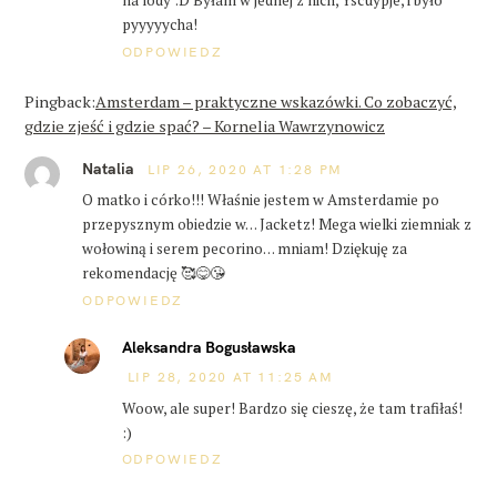
na lody :D Byłam w jednej z nich, Yscuypje, i było
pyyyyycha!
ODPOWIEDZ
Pingback:
Amsterdam – praktyczne wskazówki. Co zobaczyć,
gdzie zjeść i gdzie spać? – Kornelia Wawrzynowicz
Natalia
LIP 26, 2020 AT 1:28 PM
O matko i córko!!! Właśnie jestem w Amsterdamie po
przepysznym obiedzie w… Jacketz! Mega wielki ziemniak z
wołowiną i serem pecorino… mniam! Dziękuję za
rekomendację 🥰😋😘
ODPOWIEDZ
Aleksandra Bogusławska
LIP 28, 2020 AT 11:25 AM
Woow, ale super! Bardzo się cieszę, że tam trafiłaś!
:)
ODPOWIEDZ