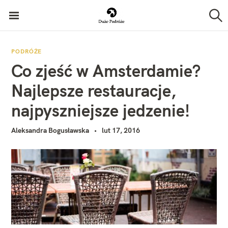
P
Duże Podróże
r
S
z
z
u
k
e
PODRÓŻE
a
Co zjeść w Amsterdamie?
j
j
d
Najlepsze restauracje,
ź
najpyszniejsze jedzenie!
d
o
Aleksandra Bogusławska
lut 17, 2016
t
r
e
ś
c
i