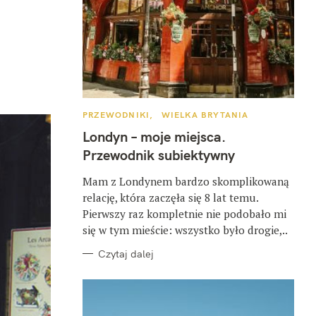
K
PRZEWODNIKI
WIELKA BRYTANIA
A
T
Londyn – moje miejsca.
E
G
Przewodnik subiektywny
O
R
I
Mam z Londynem bardzo skomplikowaną
E
relację, która zaczęła się 8 lat temu.
Pierwszy raz kompletnie nie podobało mi
się w tym mieście: wszystko było drogie,..
Czytaj dalej