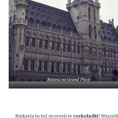
Ratusz na Grand Place
W
y
Bruksela to też oczywiście
czekoladki
! Wszystk