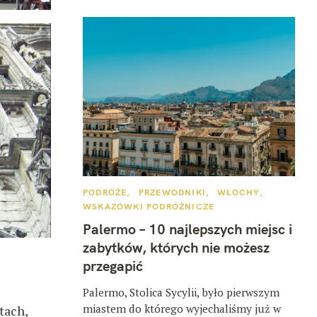
K
PODRÓŻE
PRZEWODNIKI
WŁOCHY
A
WSKAZÓWKI PODRÓŻNICZE
T
E
Palermo – 10 najlepszych miejsc i
G
O
zabytków, których nie możesz
R
I
przegapić
E
Palermo, Stolica Sycylii, było pierwszym
miastem do którego wyjechaliśmy już w
tach,