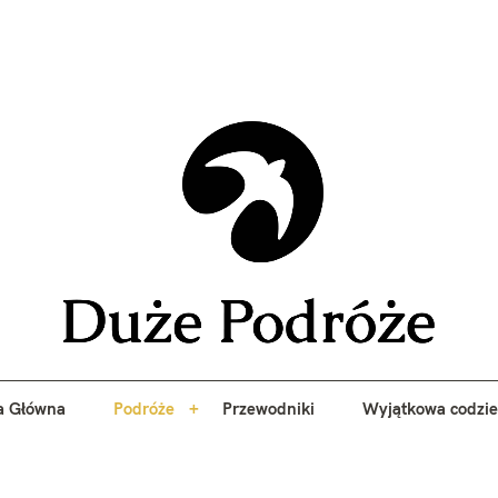
yj niezapomniane przygody z Duże Podróże. Przewodniki, porady, 
a Główna
Podróże
Przewodniki
Wyjątkowa codzi
Duże 
a Główna
Podróże
Przewodniki
Wyjątkowa codzi