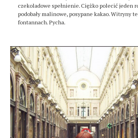
s
czekoladowe spełnienie. Ciężko polecić jeden ro
z
podobały malinowe, posypane kakao. Witryny te
u
fontannach. Pycha.
k
a
j
: