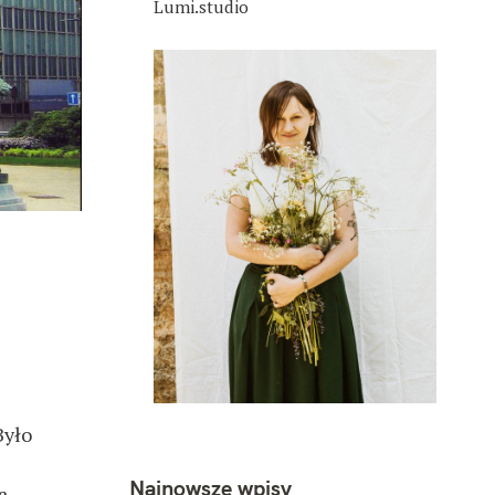
Lumi.studio
 Było
Najnowsze wpisy
a