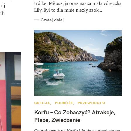
trójkę: Miłosz, ja oraz nasza mała córeczka
iej
Lily. Był to dla mnie niezły szok,..
ch
Czytaj dalej
K
GRECJA
PODRÓŻE
PRZEWODNIKI
A
T
Korfu – Co Zobaczyć? Atrakcje,
E
G
Plaże, Zwiedzanie
O
R
I
Co zobaczyć na Korfu? Jakie są atrakcje na