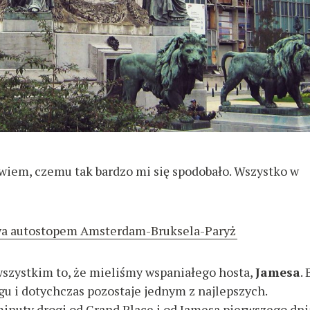
 wiem, czemu tak bardzo mi się spodobało. Wszystko w
a autostopem Amsterdam-Bruksela-Paryż
wszystkim to, że mieliśmy wspaniałego hosta,
Jamesa
.
u i dotychczas pozostaje jednym z najlepszych.
inuty drogi od Grand Place i od Jamesa pierwszego dni