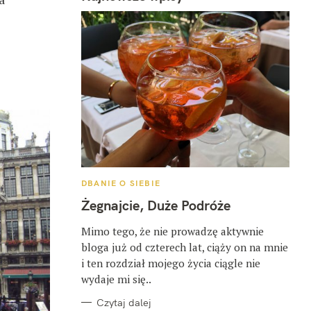
K
DBANIE O SIEBIE
A
T
Żegnajcie, Duże Podróże
E
G
O
Mimo tego, że nie prowadzę aktywnie
R
bloga już od czterech lat, ciąży on na mnie
I
E
i ten rozdział mojego życia ciągle nie
wydaje mi się..
Czytaj dalej