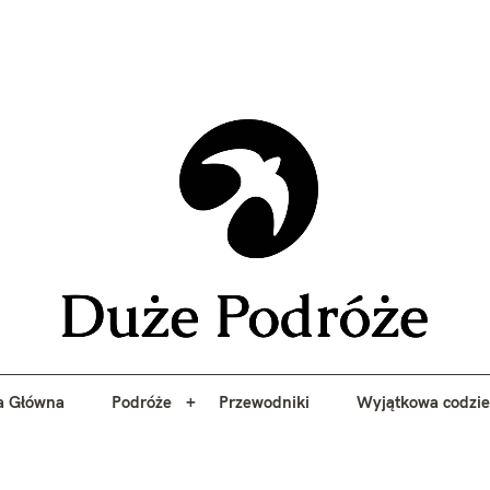
yj niezapomniane przygody z Duże Podróże. Przewodniki, porady, 
a Główna
Podróże
Przewodniki
Wyjątkowa codzi
Duże 
a Główna
Podróże
Przewodniki
Wyjątkowa codzi