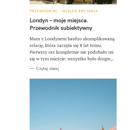
K
PRZEWODNIKI
WIELKA BRYTANIA
A
T
Londyn – moje miejsca.
E
G
Przewodnik subiektywny
O
R
I
Mam z Londynem bardzo skomplikowaną
E
relację, która zaczęła się 8 lat temu.
Pierwszy raz kompletnie nie podobało mi
się w tym mieście: wszystko było drogie,..
Czytaj dalej