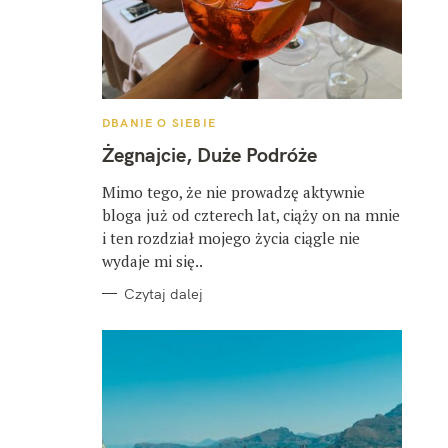
K
DBANIE O SIEBIE
A
T
Żegnajcie, Duże Podróże
E
G
O
Mimo tego, że nie prowadzę aktywnie
R
bloga już od czterech lat, ciąży on na mnie
I
E
i ten rozdział mojego życia ciągle nie
wydaje mi się..
Czytaj dalej