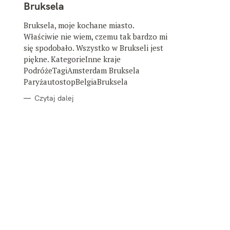
T
Bruksela
E
G
O
Bruksela, moje kochane miasto.
R
Właściwie nie wiem, czemu tak bardzo mi
I
E
się spodobało. Wszystko w Brukseli jest
piękne. KategorieInne kraje
PodróżeTagiAmsterdam Bruksela
ParyżautostopBelgiaBruksela
Czytaj dalej