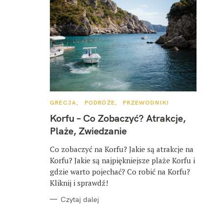
K
GRECJA
PODRÓŻE
PRZEWODNIKI
A
T
Korfu – Co Zobaczyć? Atrakcje,
E
G
Plaże, Zwiedzanie
O
R
I
Co zobaczyć na Korfu? Jakie są atrakcje na
E
Korfu? Jakie są najpiękniejsze plaże Korfu i
gdzie warto pojechać? Co robić na Korfu?
Kliknij i sprawdź!
Czytaj dalej