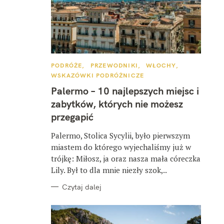
K
PODRÓŻE
PRZEWODNIKI
WŁOCHY
A
WSKAZÓWKI PODRÓŻNICZE
T
E
Palermo – 10 najlepszych miejsc i
G
O
zabytków, których nie możesz
R
I
przegapić
E
Palermo, Stolica Sycylii, było pierwszym
miastem do którego wyjechaliśmy już w
trójkę: Miłosz, ja oraz nasza mała córeczka
Lily. Był to dla mnie niezły szok,..
Czytaj dalej