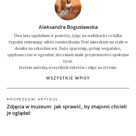
Aleksandra Bogusławska
Dwa lata spędziłam w podróży, żyjąc na walizkach i co kilka
tygodni zmieniając adres zamieszkania. Dziś mieszkam na stałe w
domku na szkockiej wsi. Dużo spaceruję, gotuję wegańsko,
spędzam czas w ogrodzie, doceniam małe przyjemności i spokojne
życie.
Jestem autorką wszystkich tekstów i zdjęć na stronie.
WSZYSTKIE WPISY
N
POPRZEDNI ARTYKUŁ
a
Zdjęcia w muzeum: jak sprawić, by znajomi chcieli
w
je oglądać
i
g
a