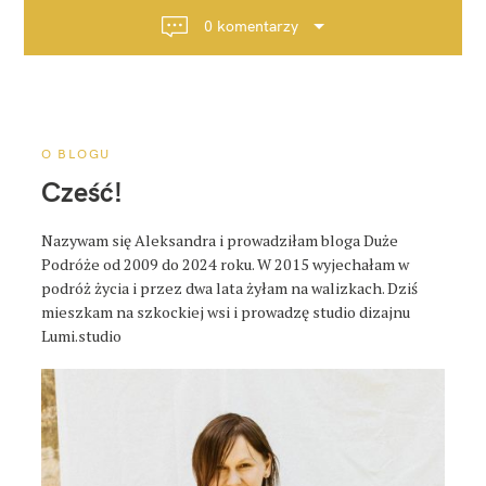
c
0 komentarzy
j
a
p
o
s
O BLOGU
t
Cześć!
a
Nazywam się Aleksandra i prowadziłam bloga Duże
Podróże od 2009 do 2024 roku. W 2015 wyjechałam w
podróż życia i przez dwa lata żyłam na walizkach. Dziś
mieszkam na szkockiej wsi i prowadzę studio dizajnu
Lumi.studio