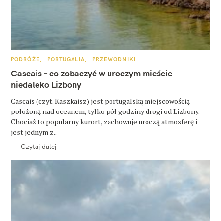
K
PODRÓŻE
PORTUGALIA
PRZEWODNIKI
A
T
Cascais – co zobaczyć w uroczym mieście
E
G
niedaleko Lizbony
O
R
Cascais (czyt. Kaszkaisz) jest portugalską miejscowością
I
E
położoną nad oceanem, tylko pół godziny drogi od Lizbony.
Chociaż to popularny kurort, zachowuje uroczą atmosferę i
jest jednym z..
Czytaj dalej