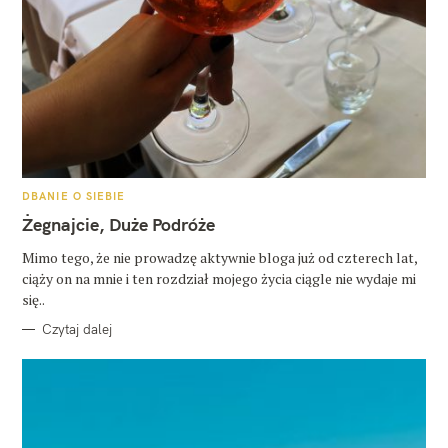
K
DBANIE O SIEBIE
A
T
Żegnajcie, Duże Podróże
E
G
O
Mimo tego, że nie prowadzę aktywnie bloga już od czterech lat,
R
ciąży on na mnie i ten rozdział mojego życia ciągle nie wydaje mi
I
E
się..
Czytaj dalej