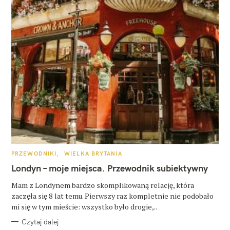
K
PRZEWODNIKI
WIELKA BRYTANIA
A
T
Londyn – moje miejsca. Przewodnik subiektywny
E
G
O
Mam z Londynem bardzo skomplikowaną relację, która
R
zaczęła się 8 lat temu. Pierwszy raz kompletnie nie podobało
I
E
mi się w tym mieście: wszystko było drogie,..
Czytaj dalej