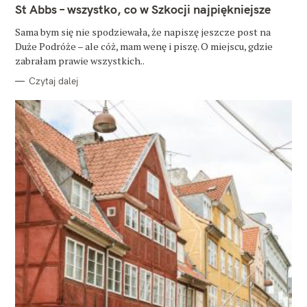
T
St Abbs – wszystko, co w Szkocji najpiękniejsze
E
G
O
Sama bym się nie spodziewała, że napiszę jeszcze post na
R
Duże Podróże – ale cóż, mam wenę i piszę. O miejscu, gdzie
I
E
zabrałam prawie wszystkich..
Czytaj dalej