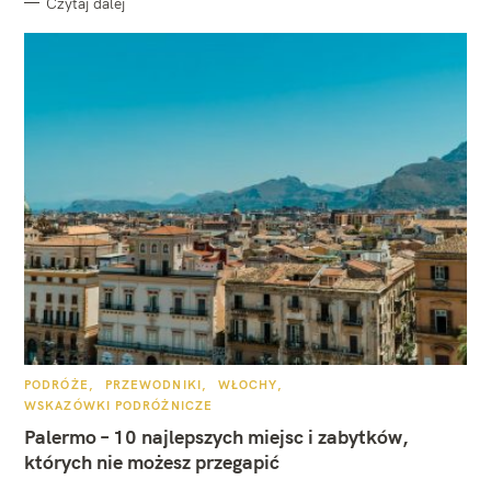
Czytaj dalej
K
PODRÓŻE
PRZEWODNIKI
WŁOCHY
A
WSKAZÓWKI PODRÓŻNICZE
T
E
Palermo – 10 najlepszych miejsc i zabytków,
G
O
których nie możesz przegapić
R
I
E