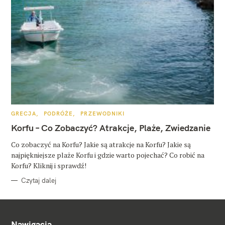
K
GRECJA
PODRÓŻE
PRZEWODNIKI
A
T
Korfu – Co Zobaczyć? Atrakcje, Plaże, Zwiedzanie
E
G
O
Co zobaczyć na Korfu? Jakie są atrakcje na Korfu? Jakie są
R
najpiękniejsze plaże Korfu i gdzie warto pojechać? Co robić na
I
E
Korfu? Kliknij i sprawdź!
Czytaj dalej
Nawigacja