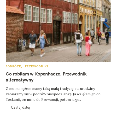
K
PODRÓŻE
PRZEWODNIKI
A
T
Co robiłam w Kopenhadze. Przewodnik
E
G
alternatywny
O
R
Z moim mężem mamy taką małą tradycję: na urodziny
I
E
zabieramy się w podróż-niespodziankę. Ja wzięłam go do
Toskanii, on mnie do Prowansji, potem ja go..
Czytaj dalej