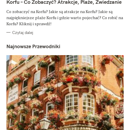
T
Korfu – Co Zobaczyć? Atrakcje, Plaże, Zwiedzanie
E
G
O
Co zobaczyć na Korfu? Jakie są atrakcje na Korfu? Jakie są
R
najpiękniejsze plaże Korfu i gdzie warto pojechać? Co robić na
I
E
Korfu? Kliknij i sprawdź!
Czytaj dalej
Najnowsze Przewodniki