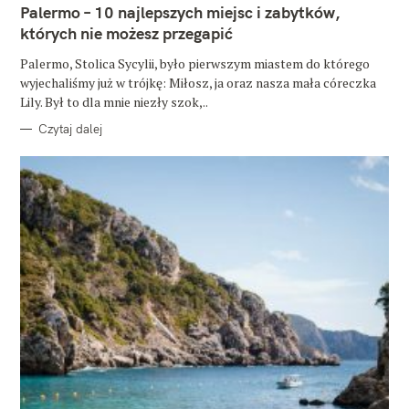
E
Palermo – 10 najlepszych miejsc i zabytków,
G
O
których nie możesz przegapić
R
I
E
Palermo, Stolica Sycylii, było pierwszym miastem do którego
wyjechaliśmy już w trójkę: Miłosz, ja oraz nasza mała córeczka
Lily. Był to dla mnie niezły szok,..
Czytaj dalej