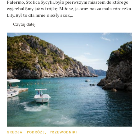
Palermo, Stolica Sycylii, było pierwszym miastem do którego
wyjechaliśmy już w trójkę: Miłosz, ja oraz nasza mała córeczka
Lily. Był to dla mnie niezły szok,..
Czytaj dalej
K
GRECJA
PODRÓŻE
PRZEWODNIKI
A