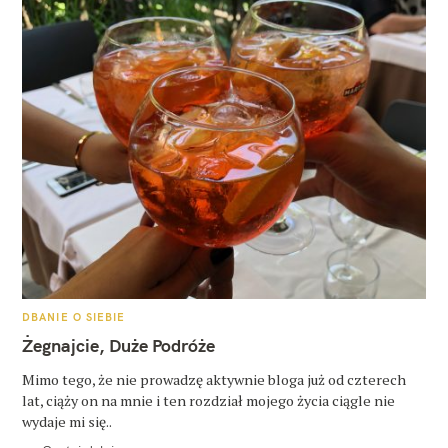
K
DBANIE O SIEBIE
A
T
Żegnajcie, Duże Podróże
E
G
O
Mimo tego, że nie prowadzę aktywnie bloga już od czterech
R
lat, ciąży on na mnie i ten rozdział mojego życia ciągle nie
I
E
wydaje mi się..