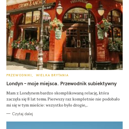
K
PRZEWODNIKI
WIELKA BRYTANIA
A
T
Londyn – moje miejsca. Przewodnik subiektywny
E
G
O
Mam z Londynem bardzo skomplikowaną relację, która
R
zaczęła się 8 lat temu. Pierwszy raz kompletnie nie podobało
I
E
mi się w tym mieście: wszystko było drogie,..
Czytaj dalej