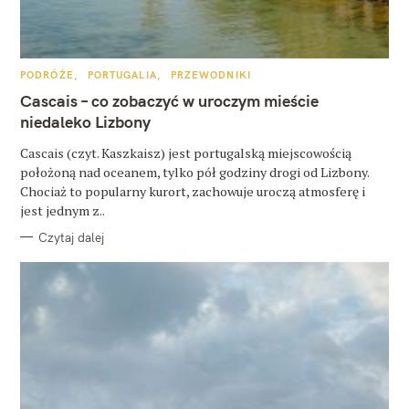
u
k
a
K
PODRÓŻE
PORTUGALIA
PRZEWODNIKI
A
T
Cascais – co zobaczyć w uroczym mieście
j
E
G
niedaleko Lizbony
:
O
R
Cascais (czyt. Kaszkaisz) jest portugalską miejscowością
I
E
położoną nad oceanem, tylko pół godziny drogi od Lizbony.
Chociaż to popularny kurort, zachowuje uroczą atmosferę i
jest jednym z..
Czytaj dalej