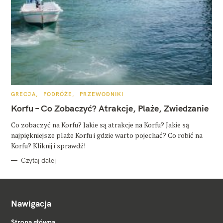
K
GRECJA
PODRÓŻE
PRZEWODNIKI
A
T
Korfu – Co Zobaczyć? Atrakcje, Plaże, Zwiedzanie
E
G
O
Co zobaczyć na Korfu? Jakie są atrakcje na Korfu? Jakie są
R
najpiękniejsze plaże Korfu i gdzie warto pojechać? Co robić na
I
E
Korfu? Kliknij i sprawdź!
Czytaj dalej
Nawigacja
Strona główna