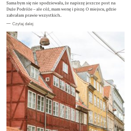
O
Sama bym się nie spodziewała, że napiszę jeszcze post na
R
Duże Podróże – ale cóż, mam wenę i piszę. O miejscu, gdzie
I
E
zabrałam prawie wszystkich..
Czytaj dalej