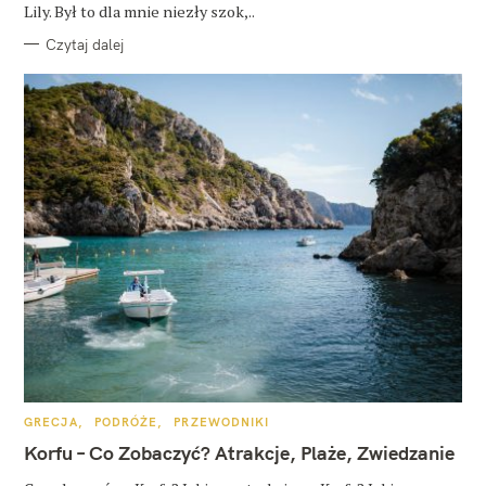
Lily. Był to dla mnie niezły szok,..
Czytaj dalej
K
GRECJA
PODRÓŻE
PRZEWODNIKI
A
T
Korfu – Co Zobaczyć? Atrakcje, Plaże, Zwiedzanie
E
G
O