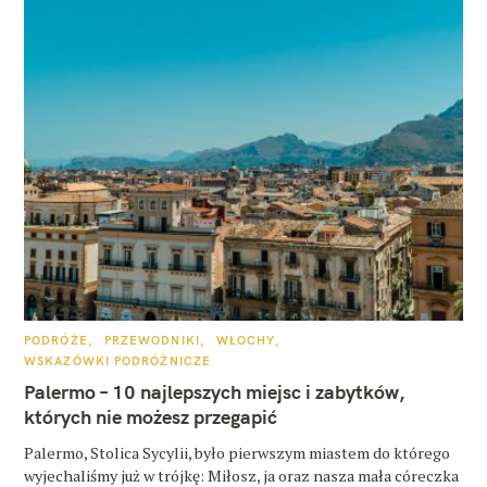
K
PODRÓŻE
PRZEWODNIKI
WŁOCHY
A
WSKAZÓWKI PODRÓŻNICZE
T
E
Palermo – 10 najlepszych miejsc i zabytków,
G
O
których nie możesz przegapić
R
I
E
Palermo, Stolica Sycylii, było pierwszym miastem do którego
wyjechaliśmy już w trójkę: Miłosz, ja oraz nasza mała córeczka