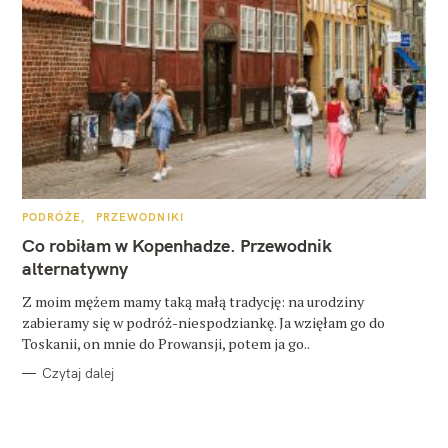
K
PODRÓŻE
PRZEWODNIKI
A
T
Co robiłam w Kopenhadze. Przewodnik
E
G
alternatywny
O
R
Z moim mężem mamy taką małą tradycję: na urodziny
I
E
zabieramy się w podróż-niespodziankę. Ja wzięłam go do
Toskanii, on mnie do Prowansji, potem ja go..
Czytaj dalej