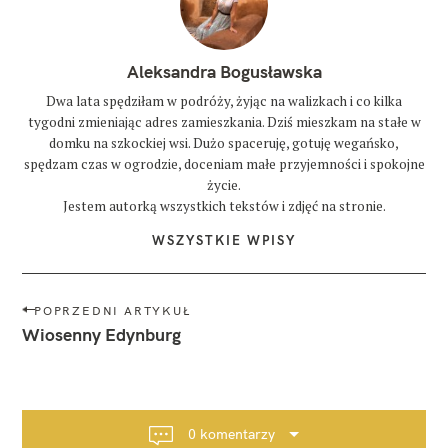
Aleksandra Bogusławska
Dwa lata spędziłam w podróży, żyjąc na walizkach i co kilka
tygodni zmieniając adres zamieszkania. Dziś mieszkam na stałe w
domku na szkockiej wsi. Dużo spaceruję, gotuję wegańsko,
spędzam czas w ogrodzie, doceniam małe przyjemności i spokojne
życie.
Jestem autorką wszystkich tekstów i zdjęć na stronie.
WSZYSTKIE WPISY
N
POPRZEDNI ARTYKUŁ
a
Wiosenny Edynburg
w
i
g
a
0 komentarzy