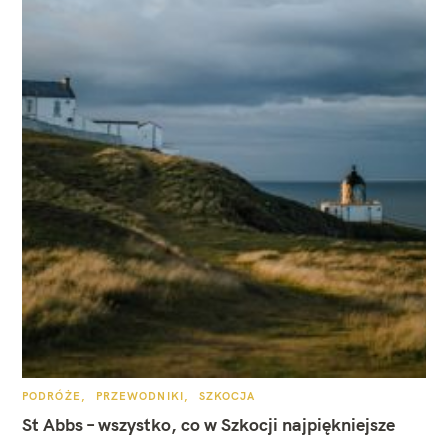
K
PODRÓŻE
PRZEWODNIKI
SZKOCJA
A
T
St Abbs – wszystko, co w Szkocji najpiękniejsze
E
G