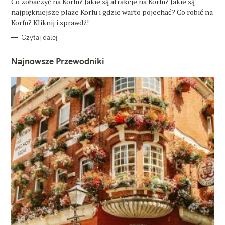
Co zobaczyć na Korfu? Jakie są atrakcje na Korfu? Jakie są
R
najpiękniejsze plaże Korfu i gdzie warto pojechać? Co robić na
I
E
Korfu? Kliknij i sprawdź!
Czytaj dalej
Najnowsze Przewodniki