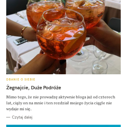
K
DBANIE O SIEBIE
A
T
Żegnajcie, Duże Podróże
E
G
O
Mimo tego, że nie prowadzę aktywnie bloga już od czterech
R
lat, ciąży on na mnie i ten rozdział mojego życia ciągle nie
I
E
wydaje mi się..
Czytaj dalej