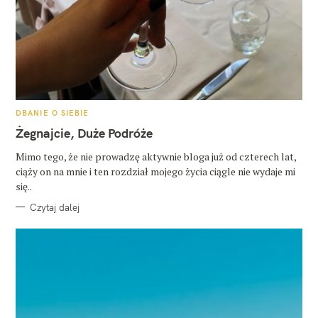
K
DBANIE O SIEBIE
A
T
Żegnajcie, Duże Podróże
E
G
O
Mimo tego, że nie prowadzę aktywnie bloga już od czterech lat,
R
ciąży on na mnie i ten rozdział mojego życia ciągle nie wydaje mi
I
E
się..
Czytaj dalej