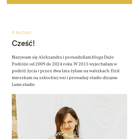
c
j
a
p
o
O BLOGU
s
Cześć!
t
a
Nazywam się Aleksandra i prowadziłam bloga Duże
Podróże od 2009 do 2024 roku. W 2015 wyjechałam w
podróż życia i przez dwa lata żyłam na walizkach. Dziś
mieszkam na szkockiej wsi i prowadzę studio dizajnu
Lumi.studio