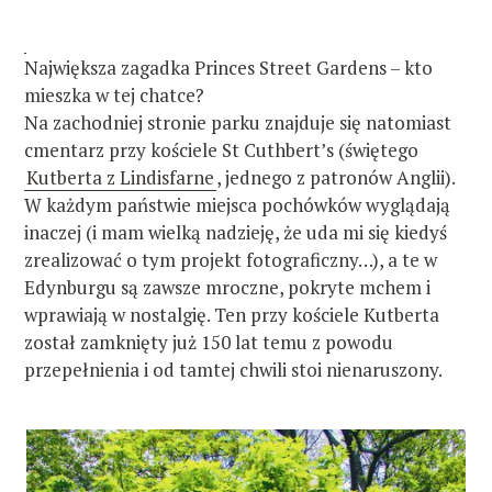
Największa zagadka Princes Street Gardens – kto
mieszka w tej chatce?
Na zachodniej stronie parku znajduje się natomiast
cmentarz przy kościele St Cuthbert’s (świętego
Kutberta z Lindisfarne
, jednego z patronów Anglii).
W każdym państwie miejsca pochówków wyglądają
inaczej (i mam wielką nadzieję, że uda mi się kiedyś
zrealizować o tym projekt fotograficzny…), a te w
Edynburgu są zawsze mroczne, pokryte mchem i
wprawiają w nostalgię. Ten przy kościele Kutberta
został zamknięty już 150 lat temu z powodu
przepełnienia i od tamtej chwili stoi nienaruszony.