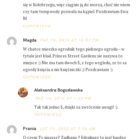
się w Kołobrzegu, więc ciągnie ją do morza, choć nie wiem
czy tam temp.wody pozwala na kąpiel. Pozdrawiam Ewa
M
ODPOWIEDZ
Magda
PAŹ 14, 2016 AT 12:57 PM
W chatce mieszka ogrodnik tego pieknego ogrodu – w
tytule jest blad. Princes Street Gardens sie nazywa to
miejsce :) Nie ma tam dwoch S, z tego wzgledu, ze to sa
ogordy księcia a nie księżniczki ;) Pozdrawiam :)
ODPOWIEDZ
Aleksandra Bogusławska
PAŹ 14, 2016 AT 1:22 PM
Tak tak jedno S, dzięki za zwrócenie uwagi! :)
ODPOWIEDZ
Frania
LUT 19, 2022 AT 7:36 AM
O czym Ty piszesz? Zadbane ? Edynburg to jest bardzo