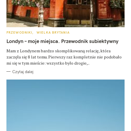
K
PRZEWODNIKI
WIELKA BRYTANIA
A
T
Londyn – moje miejsca. Przewodnik subiektywny
E
G
O
Mam z Londynem bardzo skomplikowaną relację, która
R
zaczęła się 8 lat temu. Pierwszy raz kompletnie nie podobało
I
E
mi się w tym mieście: wszystko było drogie,..
Czytaj dalej