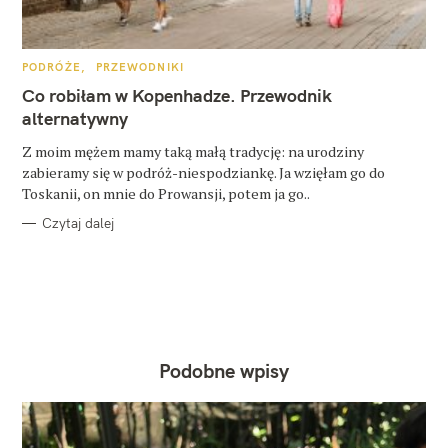
K
PODRÓŻE
PRZEWODNIKI
A
T
Co robiłam w Kopenhadze. Przewodnik
E
G
alternatywny
O
R
Z moim mężem mamy taką małą tradycję: na urodziny
I
E
zabieramy się w podróż-niespodziankę. Ja wzięłam go do
Toskanii, on mnie do Prowansji, potem ja go..
Czytaj dalej
Podobne wpisy