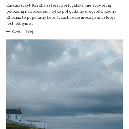
R
Cascais (czyt. Kaszkaisz) jest portugalską miejscowością
I
E
położoną nad oceanem, tylko pół godziny drogi od Lizbony.
Chociaż to popularny kurort, zachowuje uroczą atmosferę i
jest jednym z..
Czytaj dalej