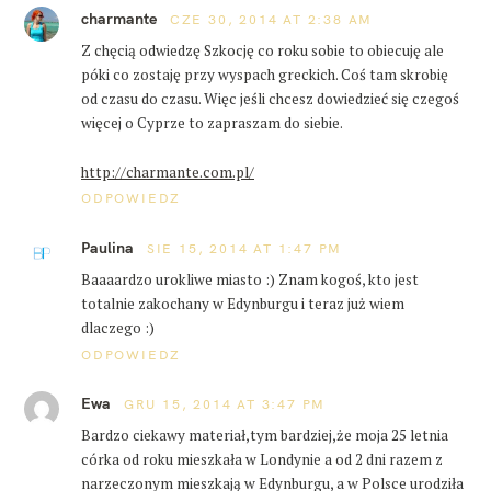
d
charmante
o
CZE 30, 2014 AT 2:38 AM
y
n
s
Z chęcią odwiedzę Szkocję co roku sobie to obiecuję ale
b
t
póki co zostaję przy wyspach greckich. Coś tam skrobię
u
a
od czasu do czasu. Więc jeśli chcesz dowiedzieć się czegoś
r
g
więcej o Cyprze to zapraszam do siebie.
u
http://charmante.com.pl/
ODPOWIEDZ
Paulina
SIE 15, 2014 AT 1:47 PM
Baaaardzo urokliwe miasto :) Znam kogoś, kto jest
totalnie zakochany w Edynburgu i teraz już wiem
dlaczego :)
ODPOWIEDZ
Ewa
GRU 15, 2014 AT 3:47 PM
Bardzo ciekawy materiał,tym bardziej,że moja 25 letnia
córka od roku mieszkała w Londynie a od 2 dni razem z
narzeczonym mieszkają w Edynburgu, a w Polsce urodziła