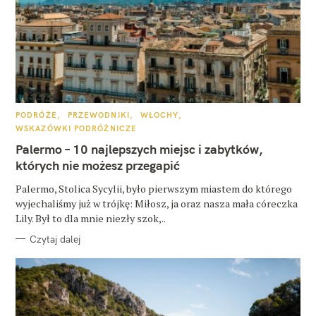
K
PODRÓŻE
PRZEWODNIKI
WŁOCHY
A
WSKAZÓWKI PODRÓŻNICZE
T
E
Palermo – 10 najlepszych miejsc i zabytków,
G
O
których nie możesz przegapić
R
I
E
Palermo, Stolica Sycylii, było pierwszym miastem do którego
wyjechaliśmy już w trójkę: Miłosz, ja oraz nasza mała córeczka
Lily. Był to dla mnie niezły szok,..
Czytaj dalej