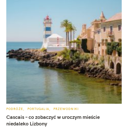
K
PODRÓŻE
PORTUGALIA
PRZEWODNIKI
A
T
Cascais – co zobaczyć w uroczym mieście
E
G
niedaleko Lizbony
O