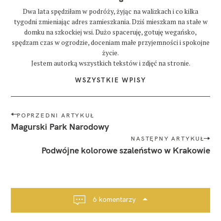
g
Dwa lata spędziłam w podróży, żyjąc na walizkach i co kilka
tygodni zmieniając adres zamieszkania. Dziś mieszkam na stałe w
s
domku na szkockiej wsi. Dużo spaceruję, gotuję wegańsko,
z
k
spędzam czas w ogrodzie, doceniam małe przyjemności i spokojne
o
życie.
c
Jestem autorką wszystkich tekstów i zdjęć na stronie.
j
a
WSZYSTKIE WPISY
w
i
N
o
POPRZEDNI ARTYKUŁ
s
a
Magurski Park Narodowy
n
w
a
NASTĘPNY ARTYKUŁ
i
Podwójne kolorowe szaleństwo w Krakowie
w
g
i
a
o
s
c
n
j
a
6 komentarzy
a
w
e
p