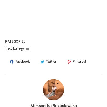
KATEGORIE
Bez kategorii
Facebook
Twitter
Pinterest
T
A
G
I
e
d
y
n
b
u
Aleksandra Bogusławska
r