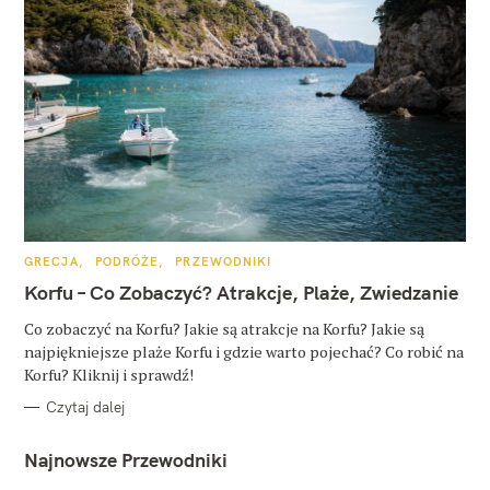
K
GRECJA
PODRÓŻE
PRZEWODNIKI
A
T
Korfu – Co Zobaczyć? Atrakcje, Plaże, Zwiedzanie
E
G
O
Co zobaczyć na Korfu? Jakie są atrakcje na Korfu? Jakie są
R
najpiękniejsze plaże Korfu i gdzie warto pojechać? Co robić na
I
E
Korfu? Kliknij i sprawdź!
Czytaj dalej
Najnowsze Przewodniki