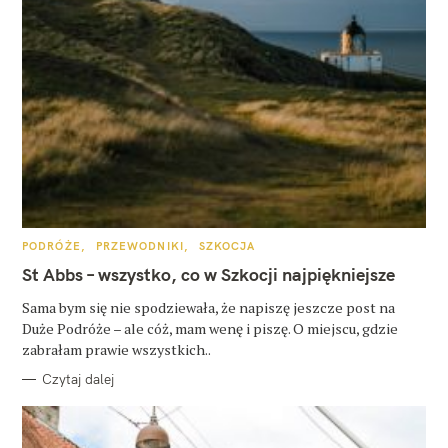
K
PODRÓŻE
PRZEWODNIKI
SZKOCJA
A
T
St Abbs – wszystko, co w Szkocji najpiękniejsze
E
G
O
Sama bym się nie spodziewała, że napiszę jeszcze post na
R
Duże Podróże – ale cóż, mam wenę i piszę. O miejscu, gdzie
I
E
zabrałam prawie wszystkich..
Czytaj dalej