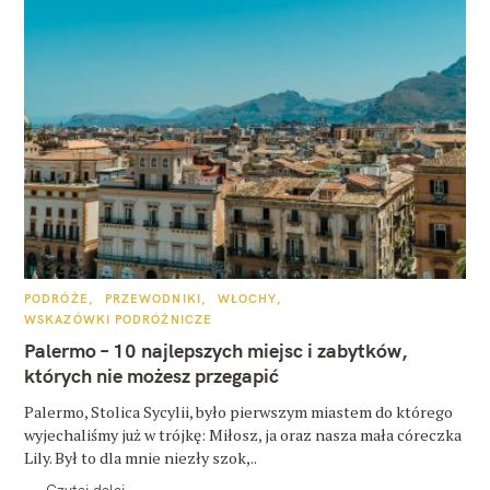
K
PODRÓŻE
PRZEWODNIKI
WŁOCHY
A
WSKAZÓWKI PODRÓŻNICZE
T
E
Palermo – 10 najlepszych miejsc i zabytków,
G
O
których nie możesz przegapić
R
I
E
Palermo, Stolica Sycylii, było pierwszym miastem do którego
wyjechaliśmy już w trójkę: Miłosz, ja oraz nasza mała córeczka
Lily. Był to dla mnie niezły szok,..
Czytaj dalej