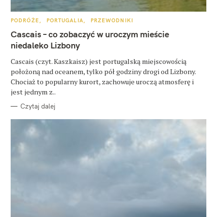
u
k
K
PODRÓŻE
PORTUGALIA
PRZEWODNIKI
A
a
T
Cascais – co zobaczyć w uroczym mieście
E
j
G
niedaleko Lizbony
O
R
:
Cascais (czyt. Kaszkaisz) jest portugalską miejscowością
I
E
położoną nad oceanem, tylko pół godziny drogi od Lizbony.
Chociaż to popularny kurort, zachowuje uroczą atmosferę i
jest jednym z..
Czytaj dalej