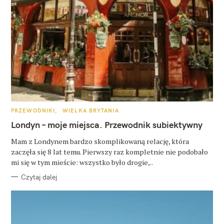
K
PRZEWODNIKI
WIELKA BRYTANIA
A
T
Londyn – moje miejsca. Przewodnik subiektywny
E
G
O
Mam z Londynem bardzo skomplikowaną relację, która
R
zaczęła się 8 lat temu. Pierwszy raz kompletnie nie podobało
I
E
mi się w tym mieście: wszystko było drogie,..
Czytaj dalej