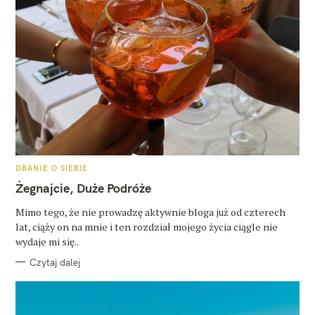
K
DBANIE O SIEBIE
A
T
Żegnajcie, Duże Podróże
E
G
O
Mimo tego, że nie prowadzę aktywnie bloga już od czterech
R
lat, ciąży on na mnie i ten rozdział mojego życia ciągle nie
I
E
wydaje mi się..
Czytaj dalej