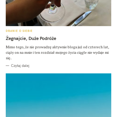
K
DBANIE O SIEBIE
A
T
Żegnajcie, Duże Podróże
E
G
O
Mimo tego, że nie prowadzę aktywnie bloga już od czterech lat,
R
ciąży on na mnie i ten rozdział mojego życia ciągle nie wydaje mi
I
E
się..
Czytaj dalej