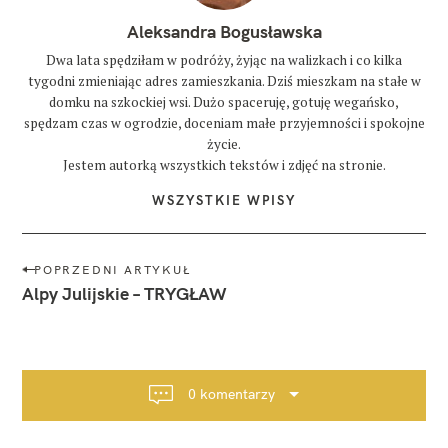
Aleksandra Bogusławska
Dwa lata spędziłam w podróży, żyjąc na walizkach i co kilka
tygodni zmieniając adres zamieszkania. Dziś mieszkam na stałe w
domku na szkockiej wsi. Dużo spaceruję, gotuję wegańsko,
spędzam czas w ogrodzie, doceniam małe przyjemności i spokojne
życie.
Jestem autorką wszystkich tekstów i zdjęć na stronie.
WSZYSTKIE WPISY
N
POPRZEDNI ARTYKUŁ
a
Alpy Julijskie – TRYGŁAW
w
i
g
a
0 komentarzy
c
j