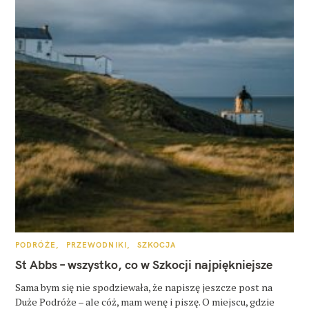
K
PODRÓŻE
PRZEWODNIKI
SZKOCJA
A
T
St Abbs – wszystko, co w Szkocji najpiękniejsze
E
G
O
Sama bym się nie spodziewała, że napiszę jeszcze post na
R
Duże Podróże – ale cóż, mam wenę i piszę. O miejscu, gdzie
I