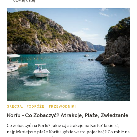
K
GRECJA
PODRÓŻE
PRZEWODNIKI
A
T
Korfu – Co Zobaczyć? Atrakcje, Plaże, Zwiedzanie
E
G
O
Co zobaczyć na Korfu? Jakie są atrakcje na Korfu? Jakie są
R
najpiękniejsze plaże Korfu i gdzie warto pojechać? Co robić na
I
E