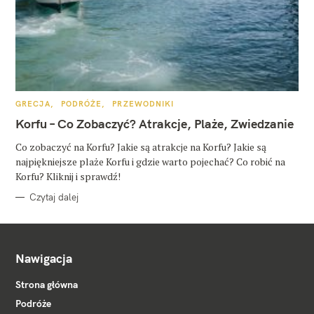
K
GRECJA
PODRÓŻE
PRZEWODNIKI
A
T
Korfu – Co Zobaczyć? Atrakcje, Plaże, Zwiedzanie
E
G
O
Co zobaczyć na Korfu? Jakie są atrakcje na Korfu? Jakie są
R
najpiękniejsze plaże Korfu i gdzie warto pojechać? Co robić na
I
E
Korfu? Kliknij i sprawdź!
Czytaj dalej
Nawigacja
Strona główna
Podróże