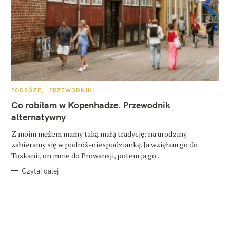
K
PODRÓŻE
PRZEWODNIKI
A
T
Co robiłam w Kopenhadze. Przewodnik
E
G
alternatywny
O
R
Z moim mężem mamy taką małą tradycję: na urodziny
I
E
zabieramy się w podróż-niespodziankę. Ja wzięłam go do
Toskanii, on mnie do Prowansji, potem ja go..
Czytaj dalej