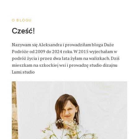
a
p
o
O BLOGU
s
Cześć!
t
a
Nazywam się Aleksandra i prowadziłam bloga Duże
Podróże od 2009 do 2024 roku. W 2015 wyjechałam w
podróż życia i przez dwa lata żyłam na walizkach. Dziś
mieszkam na szkockiej wsi i prowadzę studio dizajnu
Lumi.studio