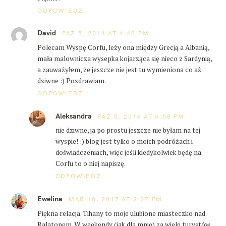
ODPOWIEDZ
David
PAŹ 5, 2014 AT 4:48 PM
Polecam Wyspę Corfu, leży ona między Grecją a Albanią,
mała malownicza wysepka kojarząca się nieco z Sardynią,
a zauważyłem, że jeszcze nie jest tu wymieniona co aż
dziwne :) Pozdrawiam.
ODPOWIEDZ
Aleksandra
PAŹ 5, 2014 AT 4:58 PM
nie dziwne, ja po prostu jeszcze nie byłam na tej
wyspie! :) blog jest tylko o moich podróżach i
doświadczeniach, więc jeśli kiedykolwiek będę na
Corfu to o niej napiszę.
ODPOWIEDZ
Ewelina
MAR 16, 2017 AT 2:27 PM
W
Piękna relacja. Tihany to moje ulubione miasteczko nad
y
Balatonem. W weekendy (jak dla mnie) za wiele turystów,