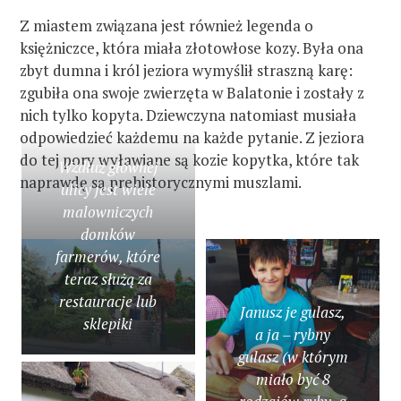
Z miastem związana jest również legenda o
księżniczce, która miała złotowłose kozy. Była ona
zbyt dumna i król jeziora wymyślił straszną karę:
zgubiła ona swoje zwierzęta w Balatonie i zostały z
nich tylko kopyta. Dziewczyna natomiast musiała
odpowiedzieć każdemu na każde pytanie. Z jeziora
do tej pory wyławiane są kozie kopytka, które tak
Wzdłuż głównej
naprawdę są prehistorycznymi muszlami.
ulicy jest wiele
malowniczych
domków
farmerów, które
teraz służą za
restauracje lub
Janusz je gulasz,
sklepiki
a ja – rybny
gulasz (w którym
miało być 8