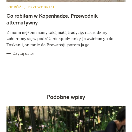
K
PODRÓŻE
PRZEWODNIKI
A
T
Co robiłam w Kopenhadze. Przewodnik
E
G
alternatywny
O
R
Z moim mężem mamy taką małą tradycję: na urodziny
I
E
zabieramy się w podróż-niespodziankę. Ja wzięłam go do
Toskanii, on mnie do Prowansji, potem ja go..
Czytaj dalej
Podobne wpisy