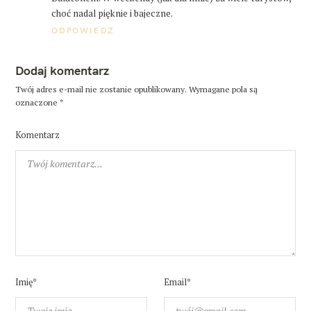
s
choć nadal pięknie i bajeczne.
z
ODPOWIEDZ
u
Dodaj komentarz
k
Twój adres e-mail nie zostanie opublikowany.
Wymagane pola są
a
oznaczone
*
j
:
Komentarz
Imię*
Email*