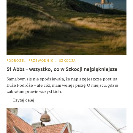
K
PODRÓŻE
PRZEWODNIKI
SZKOCJA
A
T
St Abbs – wszystko, co w Szkocji najpiękniejsze
E
G
O
Sama bym się nie spodziewała, że napiszę jeszcze post na
R
Duże Podróże – ale cóż, mam wenę i piszę. O miejscu, gdzie
I
E
zabrałam prawie wszystkich..
Czytaj dalej