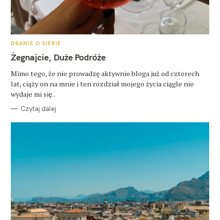
K
DBANIE O SIEBIE
A
T
Żegnajcie, Duże Podróże
E
G
O
Mimo tego, że nie prowadzę aktywnie bloga już od czterech
R
lat, ciąży on na mnie i ten rozdział mojego życia ciągle nie
I
E
wydaje mi się..
Czytaj dalej