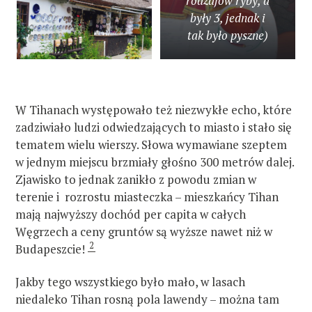
rodzajów ryby, a
były 3, jednak i
tak było pyszne)
W Tihanach występowało też niezwykłe echo, które
zadziwiało ludzi odwiedzających to miasto i stało się
tematem wielu wierszy. Słowa wymawiane szeptem
w jednym miejscu brzmiały głośno 300 metrów dalej.
Zjawisko to jednak zanikło z powodu zmian w
terenie i rozrostu miasteczka – mieszkańcy Tihan
mają najwyższy dochód per capita w całych
Węgrzech a ceny gruntów są wyższe nawet niż w
2
Budapeszcie!
Jakby tego wszystkiego było mało, w lasach
niedaleko Tihan rosną pola lawendy – można tam