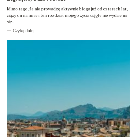
E
G
O
Mimo tego, że nie prowadzę aktywnie bloga już od czterech lat,
R
ciąży on na mnie i ten rozdział mojego życia ciągle nie wydaje mi
I
E
się..
Czytaj dalej