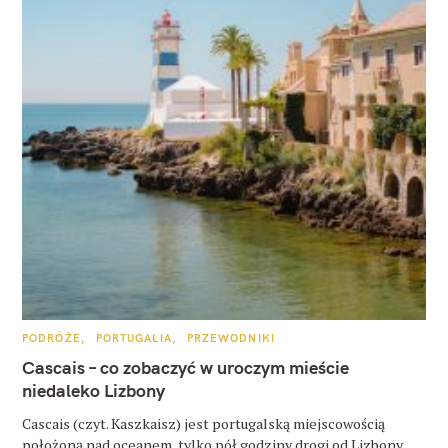
K
PODRÓŻE
PORTUGALIA
PRZEWODNIKI
A
T
Cascais – co zobaczyć w uroczym mieście
E
G
niedaleko Lizbony
O
R
Cascais (czyt. Kaszkaisz) jest portugalską miejscowością
I
E
położoną nad oceanem, tylko pół godziny drogi od Lizbony.