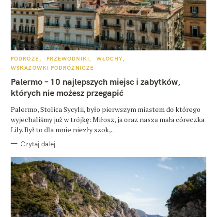
K
PODRÓŻE
PRZEWODNIKI
WŁOCHY
A
WSKAZÓWKI PODRÓŻNICZE
T
E
Palermo – 10 najlepszych miejsc i zabytków,
G
O
których nie możesz przegapić
R
I
E
Palermo, Stolica Sycylii, było pierwszym miastem do którego
wyjechaliśmy już w trójkę: Miłosz, ja oraz nasza mała córeczka
Lily. Był to dla mnie niezły szok,..
Czytaj dalej