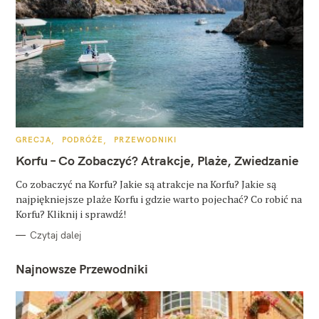
K
GRECJA
PODRÓŻE
PRZEWODNIKI
A
T
Korfu – Co Zobaczyć? Atrakcje, Plaże, Zwiedzanie
E
G
O
Co zobaczyć na Korfu? Jakie są atrakcje na Korfu? Jakie są
R
najpiękniejsze plaże Korfu i gdzie warto pojechać? Co robić na
I
E
Korfu? Kliknij i sprawdź!
Czytaj dalej
Najnowsze Przewodniki