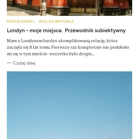
K
PRZEWODNIKI
WIELKA BRYTANIA
A
T
Londyn – moje miejsca. Przewodnik subiektywny
E
G
O
Mam z Londynem bardzo skomplikowaną relację, która
R
zaczęła się 8 lat temu. Pierwszy raz kompletnie nie podobało
I
E
mi się w tym mieście: wszystko było drogie,..
Czytaj dalej