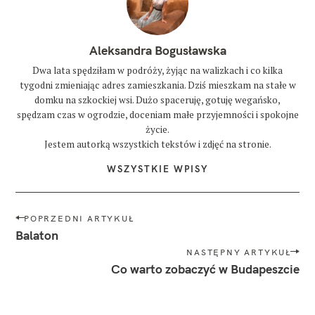
l
a
t
o
Aleksandra Bogusławska
n
Dwa lata spędziłam w podróży, żyjąc na walizkach i co kilka
t
tygodni zmieniając adres zamieszkania. Dziś mieszkam na stałe w
i
domku na szkockiej wsi. Dużo spaceruję, gotuję wegańsko,
h
a
spędzam czas w ogrodzie, doceniam małe przyjemności i spokojne
n
życie.
y
Jestem autorką wszystkich tekstów i zdjęć na stronie.
w
WSZYSTKIE WPISY
ę
g
r
N
y
POPRZEDNI ARTYKUŁ
a
Balaton
w
NASTĘPNY ARTYKUŁ
i
Co warto zobaczyć w Budapeszcie
g
a