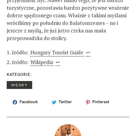
przyjemność być. Nawet mimo tego, że jest bardzo
turystyczne, pozostawia bardzo pozytywne wrażenie
dobrze spędzonego czasu. Właśnie z takimi myślami
wróciliśmy po południu do Balatonszemes – no i
jeszcze z myślą, że już jutro czeka nas mała
przeprowadzka do stolicy.
źródło:
Hungary Tourist Guide
↩
źródło:
Wikipedia
↩
KATEGORIE
WĘGRY
Facebook
Twitter
Pinterest
T
A
G
I
b
a