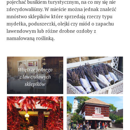
pojechać busikiem turystycznym, na co my się nie
zdecydowaliśmy. W mieście można jednak znaleźć
mnóstwo sklepików które sprzedają rzeczy typu
mydełka, poduszeczki, olejki czy miód o zapachu
lawendowym lub różne drobne ozdoby z
namalowaną roślinką.
Wnętrze jednego
z lawendowych
sklepików