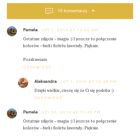
c
j
10 komentarzy
a
p
Pamela
o
LUT 1, 2014 AT 12:40 AM
s
Ostatnie zdjęcie – magia :) I jeszcze to połączenie
t
kolorów – bieli i fioletu lawendy.. Pięknie.
a
Pozdrawiam
ODPOWIEDZ
Aleksandra
LUT 1, 2014 AT 12:38 PM
Dzięki wielkie, cieszę się że Ci się podoba :)
ODPOWIEDZ
Pamela
STY 31, 2014 AT 11:40 PM
Ostatnie zdjęcie – magia :) I jeszcze to połączenie
kolorów – bieli i fioletu lawendy.. Pięknie.