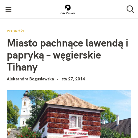
P
Duże Podróże
r
S
z
z
u
k
e
PODRÓŻE
a
Miasto pachnące lawendą i
j
j
d
papryką – węgierskie
ź
Tihany
d
o
Aleksandra Bogusławska
sty 27, 2014
t
r
e
ś
c
i