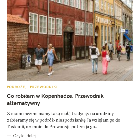
K
PODRÓŻE
PRZEWODNIKI
A
T
Co robiłam w Kopenhadze. Przewodnik
E
G
alternatywny
O
R
Z moim mężem mamy taką małą tradycję: na urodziny
I
E
zabieramy się w podróż-niespodziankę. Ja wzięłam go do
Toskanii, on mnie do Prowansji, potem ja go..
Czytaj dalej