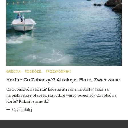
K
GRECJA
PODRÓŻE
PRZEWODNIKI
A
T
Korfu – Co Zobaczyć? Atrakcje, Plaże, Zwiedzanie
E
G
O
Co zobaczyć na Korfu? Jakie są atrakcje na Korfu? Jakie są
R
najpiękniejsze plaże Korfu i gdzie warto pojechać? Co robić na
I
E
Korfu? Kliknij i sprawdź!
Czytaj dalej