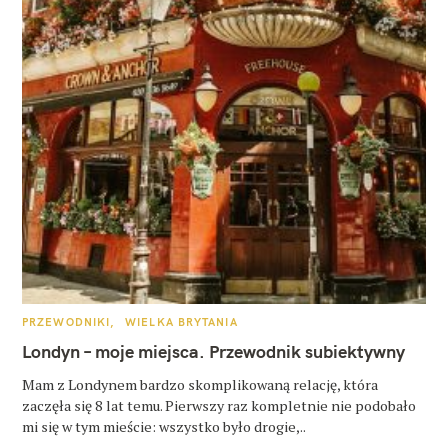
K
PRZEWODNIKI
WIELKA BRYTANIA
A
T
Londyn – moje miejsca. Przewodnik subiektywny
E
G
O
Mam z Londynem bardzo skomplikowaną relację, która
R
zaczęła się 8 lat temu. Pierwszy raz kompletnie nie podobało
I
E
mi się w tym mieście: wszystko było drogie,..