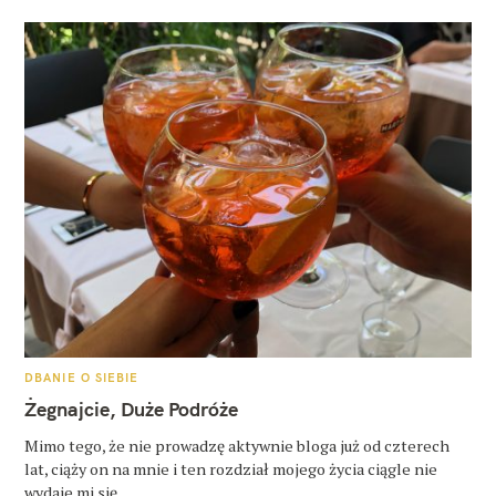
K
DBANIE O SIEBIE
A
T
Żegnajcie, Duże Podróże
E
G
O
Mimo tego, że nie prowadzę aktywnie bloga już od czterech
R
lat, ciąży on na mnie i ten rozdział mojego życia ciągle nie
I
E
wydaje mi się..