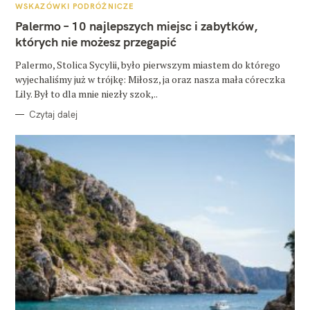
A
WSKAZÓWKI PODRÓŻNICZE
T
E
Palermo – 10 najlepszych miejsc i zabytków,
G
O
których nie możesz przegapić
R
I
E
Palermo, Stolica Sycylii, było pierwszym miastem do którego
wyjechaliśmy już w trójkę: Miłosz, ja oraz nasza mała córeczka
Lily. Był to dla mnie niezły szok,..
Czytaj dalej