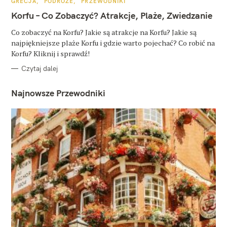
K
GRECJA
PODRÓŻE
PRZEWODNIKI
A
T
Korfu – Co Zobaczyć? Atrakcje, Plaże, Zwiedzanie
E
G
O
Co zobaczyć na Korfu? Jakie są atrakcje na Korfu? Jakie są
R
najpiękniejsze plaże Korfu i gdzie warto pojechać? Co robić na
I
E
Korfu? Kliknij i sprawdź!
Czytaj dalej
Najnowsze Przewodniki