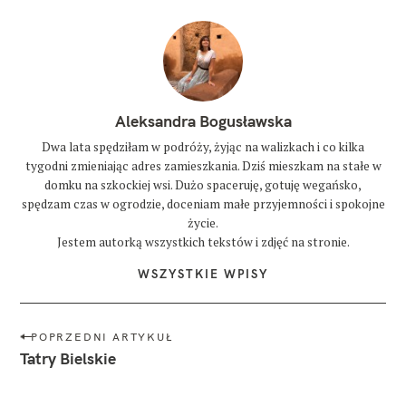
Aleksandra Bogusławska
Dwa lata spędziłam w podróży, żyjąc na walizkach i co kilka
tygodni zmieniając adres zamieszkania. Dziś mieszkam na stałe w
domku na szkockiej wsi. Dużo spaceruję, gotuję wegańsko,
spędzam czas w ogrodzie, doceniam małe przyjemności i spokojne
życie.
Jestem autorką wszystkich tekstów i zdjęć na stronie.
WSZYSTKIE WPISY
N
POPRZEDNI ARTYKUŁ
a
Tatry Bielskie
w
i