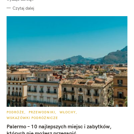
Czytaj dalej
K
PODRÓŻE
PRZEWODNIKI
WŁOCHY
A
WSKAZÓWKI PODRÓŻNICZE
T
E
Palermo – 10 najlepszych miejsc i zabytków,
G
O
których nie możesz przegapić
R