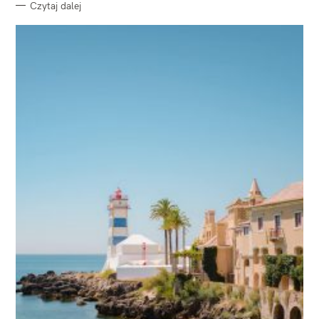
Czytaj dalej
W
y
s