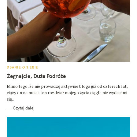
K
DBANIE O SIEBIE
A
T
Żegnajcie, Duże Podróże
E
G
O
Mimo tego, że nie prowadzę aktywnie bloga już od czterech lat,
R
ciąży on na mnie i ten rozdział mojego życia ciągle nie wydaje mi
I
E
się..
Czytaj dalej