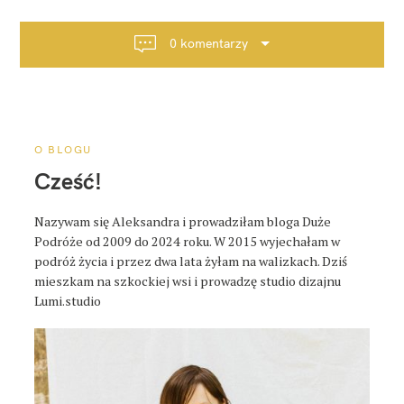
g
a
0 komentarzy
c
j
a
p
o
O BLOGU
s
Cześć!
t
a
Nazywam się Aleksandra i prowadziłam bloga Duże
Podróże od 2009 do 2024 roku. W 2015 wyjechałam w
podróż życia i przez dwa lata żyłam na walizkach. Dziś
mieszkam na szkockiej wsi i prowadzę studio dizajnu
Lumi.studio