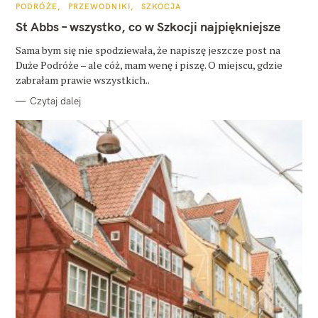
K
PODRÓŻE
PRZEWODNIKI
SZKOCJA
A
T
St Abbs – wszystko, co w Szkocji najpiękniejsze
E
G
O
Sama bym się nie spodziewała, że napiszę jeszcze post na
R
Duże Podróże – ale cóż, mam wenę i piszę. O miejscu, gdzie
I
E
zabrałam prawie wszystkich..
Czytaj dalej