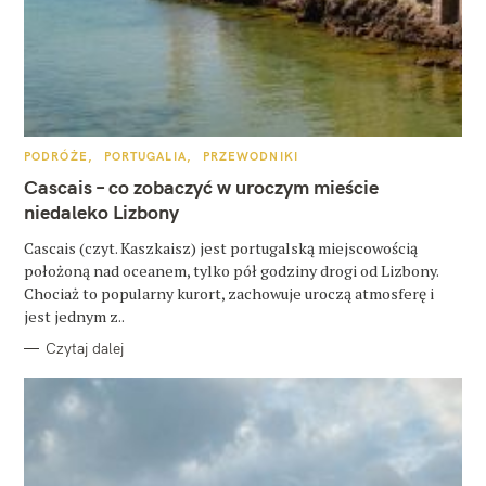
z
u
k
a
j
K
PODRÓŻE
PORTUGALIA
PRZEWODNIKI
A
T
Cascais – co zobaczyć w uroczym mieście
:
E
G
niedaleko Lizbony
O
R
Cascais (czyt. Kaszkaisz) jest portugalską miejscowością
I
E
położoną nad oceanem, tylko pół godziny drogi od Lizbony.
Chociaż to popularny kurort, zachowuje uroczą atmosferę i
jest jednym z..
Czytaj dalej