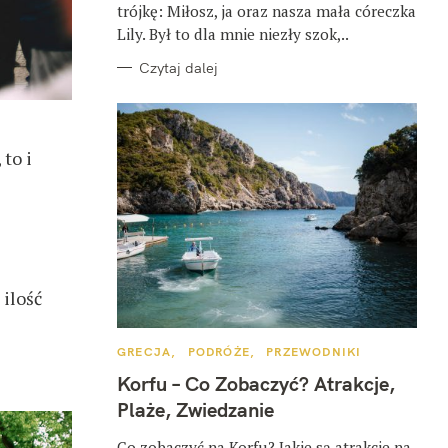
trójkę: Miłosz, ja oraz nasza mała córeczka
Lily. Był to dla mnie niezły szok,..
Czytaj dalej
 to i
 ilość
K
GRECJA
PODRÓŻE
PRZEWODNIKI
A
T
Korfu – Co Zobaczyć? Atrakcje,
E
G
Plaże, Zwiedzanie
O
R
I
Co zobaczyć na Korfu? Jakie są atrakcje na