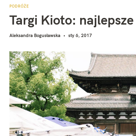
T
i
PODRÓŻE
Targi Kioto: najlepsze
Aleksandra Bogusławska
sty 6, 2017