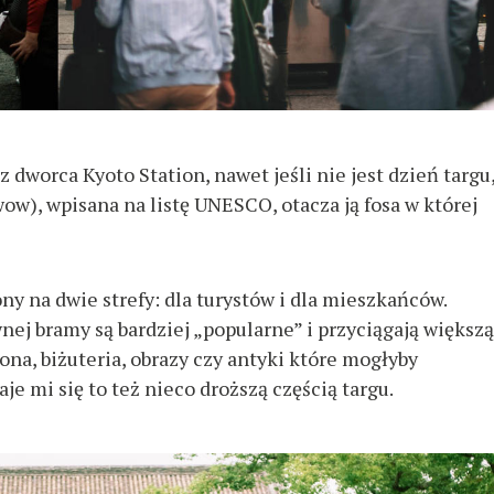
Wciśnij Esc by anulować.
z dworca Kyoto Station, nawet jeśli nie jest dzień targu,
wow), wpisana na listę UNESCO, otacza ją fosa w której
ony na dwie strefy: dla turystów i dla mieszkańców.
nej bramy są bardziej „popularne” i przyciągają większą
na, biżuteria, obrazy czy antyki które mogłyby
je mi się to też nieco droższą częścią targu.