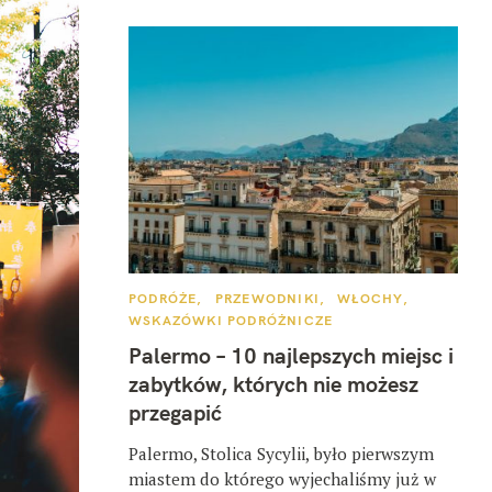
K
PODRÓŻE
PRZEWODNIKI
WŁOCHY
A
WSKAZÓWKI PODRÓŻNICZE
T
E
Palermo – 10 najlepszych miejsc i
G
O
zabytków, których nie możesz
R
I
przegapić
E
Palermo, Stolica Sycylii, było pierwszym
miastem do którego wyjechaliśmy już w