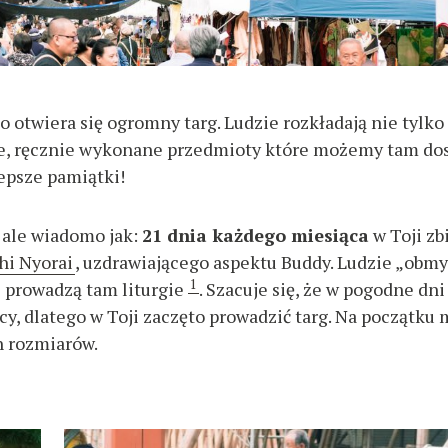
o otwiera się ogromny targ. Ludzie rozkładają nie tylko
ękne, ręcznie wykonane przedmioty które możemy tam do
lepsze pamiątki!
, ale wiadomo jak:
21 dnia każdego miesiąca
w Toji zb
hi Nyorai
, uzdrawiającego aspektu Buddy. Ludzie „obm
1
i prowadzą tam liturgie
. Szacuje się, że w pogodne dni
y, dlatego w Toji zaczęto prowadzić targ. Na początku 
ch rozmiarów.