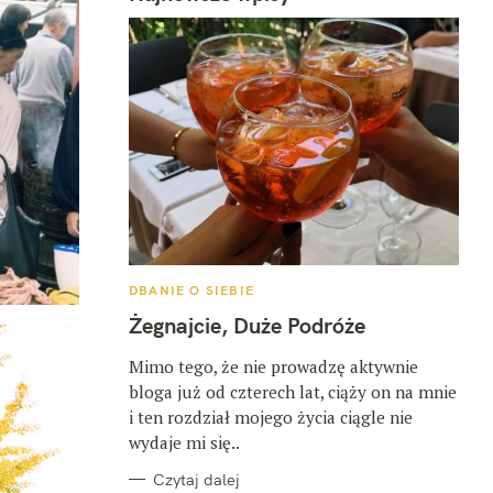
K
DBANIE O SIEBIE
A
T
Żegnajcie, Duże Podróże
E
G
O
Mimo tego, że nie prowadzę aktywnie
R
bloga już od czterech lat, ciąży on na mnie
I
E
i ten rozdział mojego życia ciągle nie
wydaje mi się..
Czytaj dalej