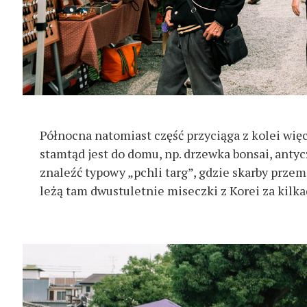
Północna natomiast część przyciąga z kolei więc
stamtąd jest do domu, np. drzewka bonsai, anty
znaleźć typowy „pchli targ”, gdzie skarby prze
leżą tam dwustuletnie miseczki z Korei za kilka