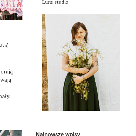
Lumi.studio
stać
ierają
ywają
mały,
Najnowsze wpisy