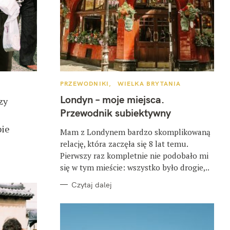
K
PRZEWODNIKI
WIELKA BRYTANIA
A
T
Londyn – moje miejsca.
zy
E
G
Przewodnik subiektywny
O
R
bie
I
Mam z Londynem bardzo skomplikowaną
E
relację, która zaczęła się 8 lat temu.
Pierwszy raz kompletnie nie podobało mi
się w tym mieście: wszystko było drogie,..
Czytaj dalej