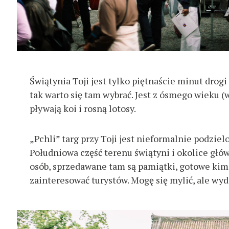
s
z
u
k
a
Świątynia Toji jest tylko piętnaście minut drogi 
j
tak warto się tam wybrać. Jest z ósmego wieku (
:
pływają koi i rosną lotosy.
„Pchli” targ przy Toji jest nieformalnie podziel
Południowa część terenu świątyni i okolice głów
osób, sprzedawane tam są pamiątki, gotowe kimo
zainteresować turystów. Mogę się mylić, ale wyda