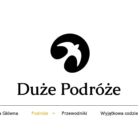
yj niezapomniane przygody z Duże Podróże. Przewodniki, porady, 
a Główna
Podróże
Przewodniki
Wyjątkowa codzi
Duże 
a Główna
Podróże
Przewodniki
Wyjątkowa codzi