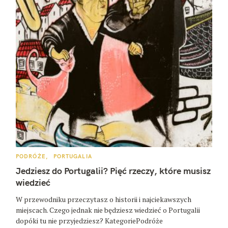
K
PODRÓŻE
PORTUGALIA
A
T
Jedziesz do Portugalii? Pięć rzeczy, które musisz
E
G
wiedzieć
O
R
W przewodniku przeczytasz o historii i najciekawszych
I
E
miejscach. Czego jednak nie będziesz wiedzieć o Portugalii
dopóki tu nie przyjedziesz? KategoriePodróże