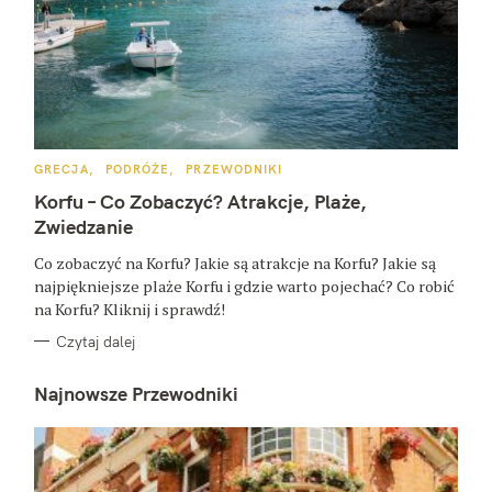
K
GRECJA
PODRÓŻE
PRZEWODNIKI
A
T
Korfu – Co Zobaczyć? Atrakcje, Plaże,
E
G
Zwiedzanie
O
R
Co zobaczyć na Korfu? Jakie są atrakcje na Korfu? Jakie są
I
E
najpiękniejsze plaże Korfu i gdzie warto pojechać? Co robić
na Korfu? Kliknij i sprawdź!
Czytaj dalej
Najnowsze Przewodniki