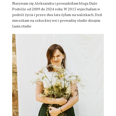
j
Nazywam się Aleksandra i prowadziłam bloga Duże
Podróże od 2009 do 2024 roku. W 2015 wyjechałam w
a
podróż życia i przez dwa lata żyłam na walizkach. Dziś
p
mieszkam na szkockiej wsi i prowadzę studio dizajnu
o
Lumi.studio
s
t
ó
w
W