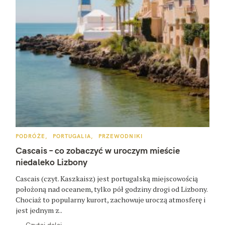
K
PODRÓŻE
PORTUGALIA
PRZEWODNIKI
A
T
Cascais – co zobaczyć w uroczym mieście
E
G
niedaleko Lizbony
O
R
Cascais (czyt. Kaszkaisz) jest portugalską miejscowością
I
E
położoną nad oceanem, tylko pół godziny drogi od Lizbony.
Chociaż to popularny kurort, zachowuje uroczą atmosferę i
jest jednym z..
Czytaj dalej