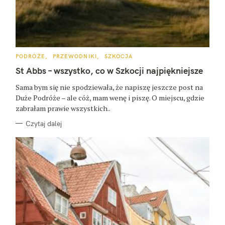
K
PODRÓŻE
PRZEWODNIKI
SZKOCJA
A
T
St Abbs – wszystko, co w Szkocji najpiękniejsze
E
G
O
Sama bym się nie spodziewała, że napiszę jeszcze post na
R
Duże Podróże – ale cóż, mam wenę i piszę. O miejscu, gdzie
I
E
zabrałam prawie wszystkich..
Czytaj dalej