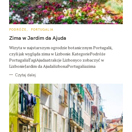
K
PODRÓŻE
PORTUGALIA
A
T
Zima w Jardim da Ajuda
E
G
O
Wizyta w najstarszym ogrodzie botanicznym Portugalii,
R
czyli jak wygląda zima w Lizbonie. KategoriePodróże
I
E
PortugaliaTagiAjudaatrakcje Lizbonyco zobaczyć w
LizbonieJardim da AjudalizbonaPortugaliazima
Czytaj dalej