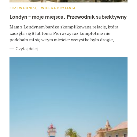
K
PRZEWODNIKI
WIELKA BRYTANIA
A
T
Londyn – moje miejsca. Przewodnik subiektywny
E
G
O
Mam z Londynem bardzo skomplikowaną relację, która
R
zaczęła się 8 lat temu. Pierwszy raz kompletnie nie
I
E
podobało mi się w tym mieście: wszystko było drogie,..
Czytaj dalej