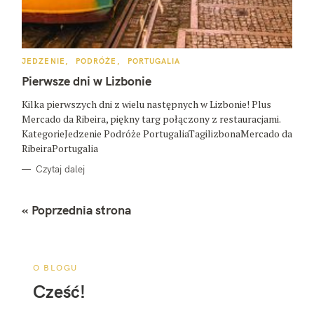
K
JEDZENIE
PODRÓŻE
PORTUGALIA
A
T
Pierwsze dni w Lizbonie
E
G
O
Kilka pierwszych dni z wielu następnych w Lizbonie! Plus
R
Mercado da Ribeira, piękny targ połączony z restauracjami.
I
E
KategorieJedzenie Podróże PortugaliaTagilizbonaMercado da
RibeiraPortugalia
Czytaj dalej
N
« Poprzednia strona
a
w
i
O BLOGU
g
Cześć!
a
c