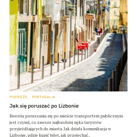
K
PODRÓŻE
PORTUGALIA
A
T
Jak się poruszać po Lizbonie
E
G
O
Kwestia poruszania się po mieście transportem publicznym
R
jest czymś, co zawsze najbardziej nęka turystów
I
E
przyjeżdżających do miasta. Jak działa komunikacja w
Lizbonie, gdzie kupić bilet, jak przejechać..