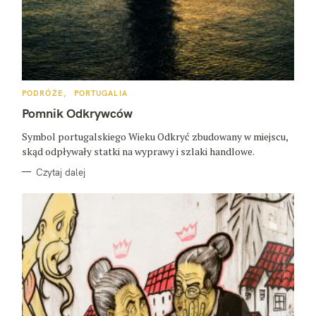
K
PODRÓŻE
PORTUGALIA
A
T
Pomnik Odkrywców
E
G
O
Symbol portugalskiego Wieku Odkryć zbudowany w miejscu,
R
skąd odpływały statki na wyprawy i szlaki handlowe.
I
E
Czytaj dalej