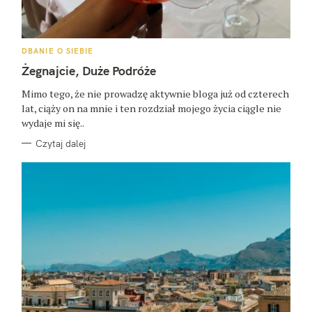
K
DBANIE O SIEBIE
A
T
Żegnajcie, Duże Podróże
E
G
O
Mimo tego, że nie prowadzę aktywnie bloga już od czterech
R
lat, ciąży on na mnie i ten rozdział mojego życia ciągle nie
I
E
wydaje mi się..
Czytaj dalej