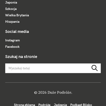
Japonia
Szkocja
Wielka Brytania
Hiszpania
Social media
Instagram
Facebook
Szukaj na stronie
W
Szukaj
y
s
z
u
k
© 2026 Duże Podróże.
a
j
Strona główna
Podróże
Jedzenie
Podkast Blisko