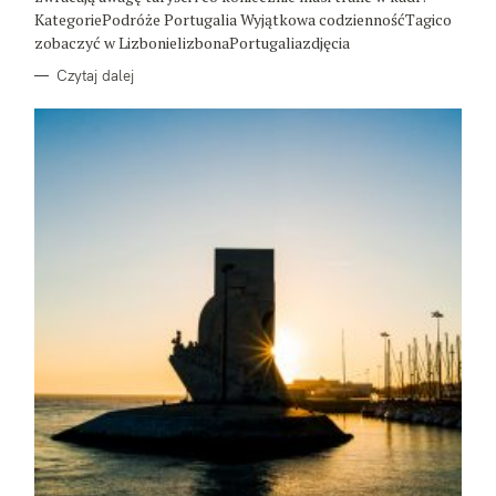
E
KategoriePodróże Portugalia Wyjątkowa codziennośćTagico
zobaczyć w LizbonielizbonaPortugaliazdjęcia
Czytaj dalej