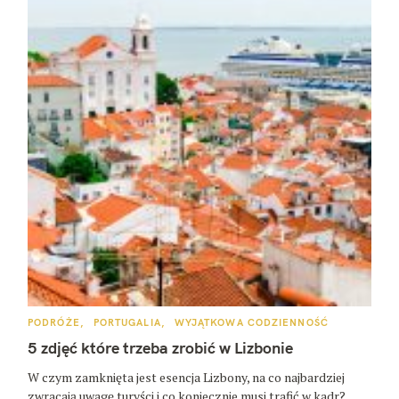
K
PODRÓŻE
PORTUGALIA
WYJĄTKOWA CODZIENNOŚĆ
A
T
5 zdjęć które trzeba zrobić w Lizbonie
E
G
O
W czym zamknięta jest esencja Lizbony, na co najbardziej
R
zwracają uwagę turyści i co koniecznie musi trafić w kadr?
I