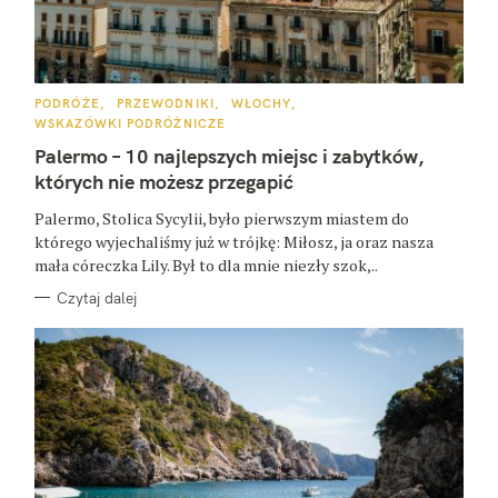
K
PODRÓŻE
PRZEWODNIKI
WŁOCHY
A
WSKAZÓWKI PODRÓŻNICZE
T
E
Palermo – 10 najlepszych miejsc i zabytków,
G
O
których nie możesz przegapić
R
I
E
Palermo, Stolica Sycylii, było pierwszym miastem do
którego wyjechaliśmy już w trójkę: Miłosz, ja oraz nasza
mała córeczka Lily. Był to dla mnie niezły szok,..
Czytaj dalej