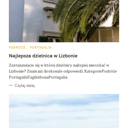
K
PODRÓŻE
PORTUGALIA
A
T
Najlepsza dzielnica w Lizbonie
E
G
O
Zastanawiacie się w której dzielnicy najlepiej mieszkać w
R
Lizbonie? Znam już doskonale odpowiedź. KategoriePodróże
I
E
PortugaliaTagilizbonaPortugalia
Czytaj dalej