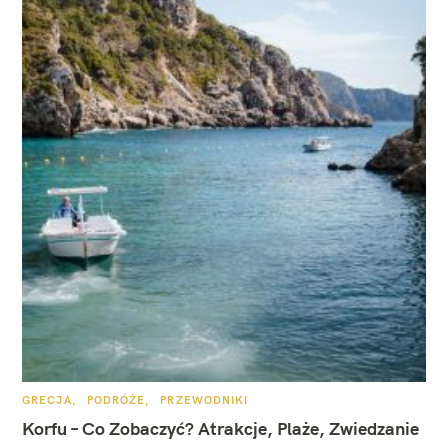
K
GRECJA
PODRÓŻE
PRZEWODNIKI
A
T
Korfu – Co Zobaczyć? Atrakcje, Plaże, Zwiedzanie
E
G