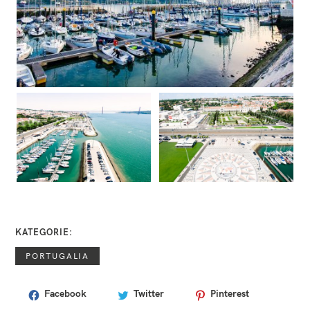
KATEGORIE
PORTUGALIA
Facebook
Twitter
Pinterest
T
A