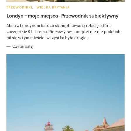
K
PRZEWODNIKI
WIELKA BRYTANIA
A
T
Londyn – moje miejsca. Przewodnik subiektywny
E
G
O
Mam z Londynem bardzo skomplikowaną relację, która
R
zaczęła się 8 lat temu. Pierwszy raz kompletnie nie podobało
I
E
mi się w tym mieście: wszystko było drogie,..
Czytaj dalej