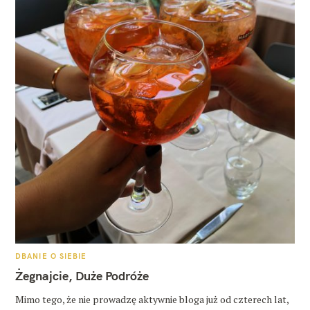
K
DBANIE O SIEBIE
A
T
Żegnajcie, Duże Podróże
E
G
O
Mimo tego, że nie prowadzę aktywnie bloga już od czterech lat,
R