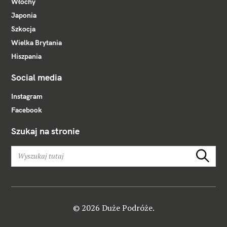
Włochy
Japonia
Szkocja
Wielka Brytania
Hiszpania
Social media
Instagram
Facebook
Szukaj na stronie
W
Szukaj
y
s
z
u
k
© 2026 Duże Podróże.
a