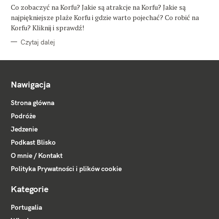
O
Co zobaczyć na Korfu? Jakie są atrakcje na Korfu? Jakie są
R
najpiękniejsze plaże Korfu i gdzie warto pojechać? Co robić na
I
E
Korfu? Kliknij i sprawdź!
Czytaj dalej
Nawigacja
Strona główna
Podróże
Jedzenie
Podkast Blisko
O mnie / Kontakt
Polityka Prywatności i plików cookie
Kategorie
Portugalia