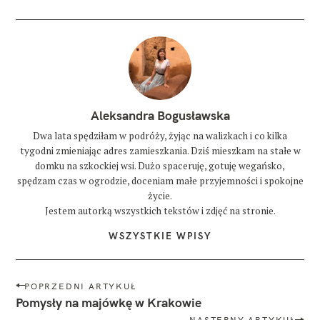
G
I
a
t
r
a
k
c
Aleksandra Bogusławska
j
e
Dwa lata spędziłam w podróży, żyjąc na walizkach i co kilka
l
tygodni zmieniając adres zamieszkania. Dziś mieszkam na stałe w
i
z
domku na szkockiej wsi. Dużo spaceruję, gotuję wegańsko,
b
spędzam czas w ogrodzie, doceniam małe przyjemności i spokojne
o
życie.
n
Jestem autorką wszystkich tekstów i zdjęć na stronie.
y
WSZYSTKIE WPISY
c
o
z
o
N
POPRZEDNI ARTYKUŁ
b
a
Pomysły na majówkę w Krakowie
a
c
w