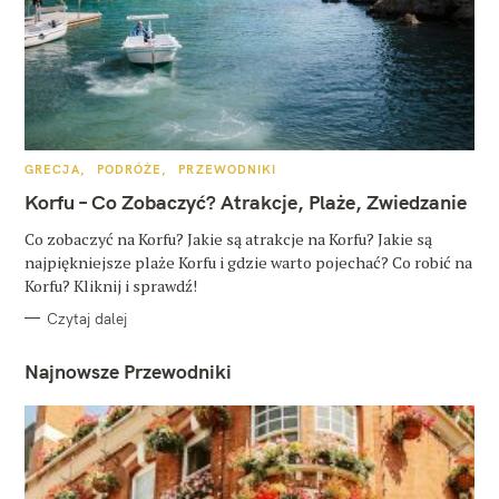
W
y
s
z
u
K
GRECJA
PODRÓŻE
PRZEWODNIKI
k
A
T
Korfu – Co Zobaczyć? Atrakcje, Plaże, Zwiedzanie
a
E
G
O
Co zobaczyć na Korfu? Jakie są atrakcje na Korfu? Jakie są
j
R
najpiękniejsze plaże Korfu i gdzie warto pojechać? Co robić na
I
:
E
Korfu? Kliknij i sprawdź!
Czytaj dalej
Najnowsze Przewodniki