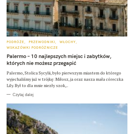
K
PODRÓŻE
PRZEWODNIKI
WŁOCHY
A
WSKAZÓWKI PODRÓŻNICZE
T
E
Palermo – 10 najlepszych miejsc i zabytków,
G
O
których nie możesz przegapić
R
I
E
Palermo, Stolica Sycylii, było pierwszym miastem do którego
wyjechaliśmy już w trójkę: Miłosz, ja oraz nasza mała córeczka
Lily. Był to dla mnie niezły szok,..
Czytaj dalej