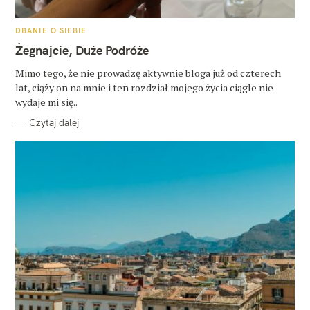
K
DBANIE O SIEBIE
A
T
Żegnajcie, Duże Podróże
E
G
O
Mimo tego, że nie prowadzę aktywnie bloga już od czterech
R
lat, ciąży on na mnie i ten rozdział mojego życia ciągle nie
I
E
wydaje mi się..
Czytaj dalej