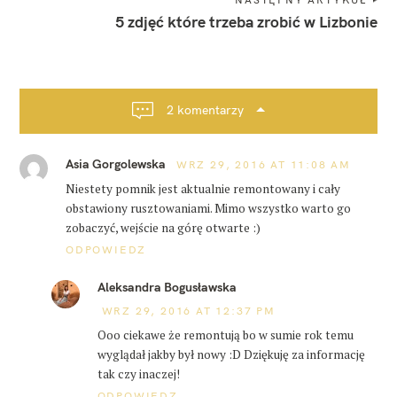
NASTĘPNY ARTYKUŁ
z
i
5 zdjęć które trzeba zrobić w Lizbonie
y
g
ć
w
a
l
c
i
z
j
2 komentarzy
b
a
o
n
p
i
Asia Gorgolewska
o
WRZ 29, 2016 AT 11:08 AM
e
s
Niestety pomnik jest aktualnie remontowany i cały
t
l
obstawiony rusztowaniami. Mimo wszystko warto go
i
a
zobaczyć, wejście na górę otwarte :)
z
ODPOWIEDZ
b
o
n
Aleksandra Bogusławska
a
WRZ 29, 2016 AT 12:37 PM
p
Ooo ciekawe że remontują bo w sumie rok temu
o
wyglądał jakby był nowy :D Dziękuję za informację
r
tak czy inaczej!
t
u
ODPOWIEDZ