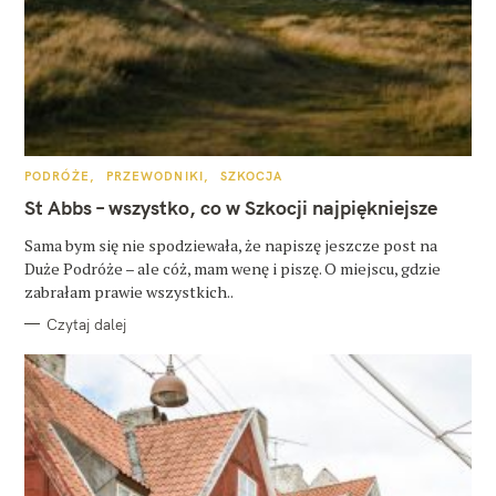
K
PODRÓŻE
PRZEWODNIKI
SZKOCJA
A
T
St Abbs – wszystko, co w Szkocji najpiękniejsze
E
G
O
Sama bym się nie spodziewała, że napiszę jeszcze post na
R
Duże Podróże – ale cóż, mam wenę i piszę. O miejscu, gdzie
I
E
zabrałam prawie wszystkich..
Czytaj dalej