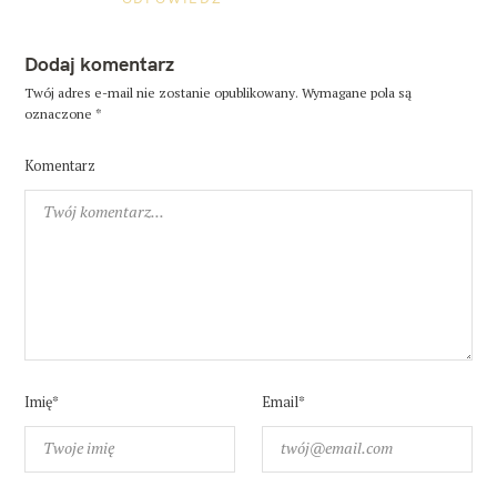
g
a
l
Dodaj komentarz
i
a
Twój adres e-mail nie zostanie opublikowany.
Wymagane pola są
oznaczone
*
Komentarz
Imię*
Email*