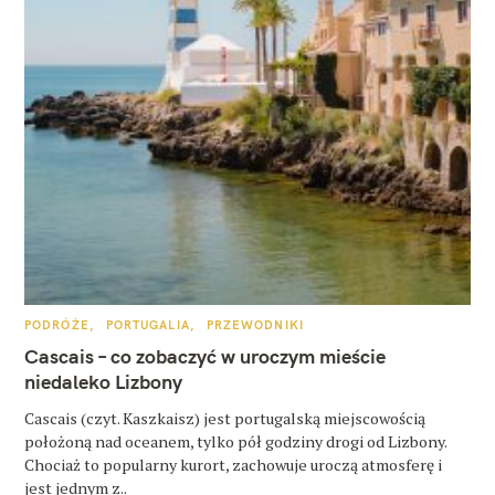
K
PODRÓŻE
PORTUGALIA
PRZEWODNIKI
A
T
Cascais – co zobaczyć w uroczym mieście
E
G
niedaleko Lizbony
O
R
Cascais (czyt. Kaszkaisz) jest portugalską miejscowością
I
E
położoną nad oceanem, tylko pół godziny drogi od Lizbony.
Chociaż to popularny kurort, zachowuje uroczą atmosferę i
jest jednym z..