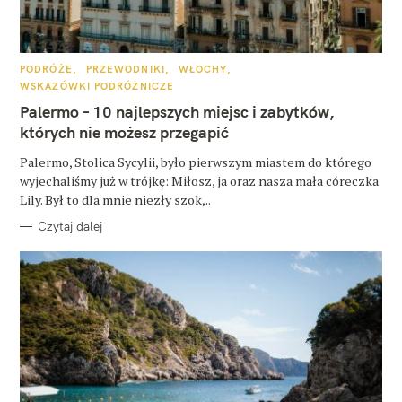
K
PODRÓŻE
PRZEWODNIKI
WŁOCHY
A
WSKAZÓWKI PODRÓŻNICZE
T
E
Palermo – 10 najlepszych miejsc i zabytków,
G
O
których nie możesz przegapić
R
I
E
Palermo, Stolica Sycylii, było pierwszym miastem do którego
wyjechaliśmy już w trójkę: Miłosz, ja oraz nasza mała córeczka
Lily. Był to dla mnie niezły szok,..
Czytaj dalej