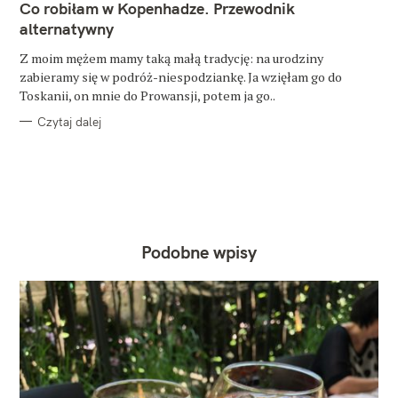
T
Co robiłam w Kopenhadze. Przewodnik
E
G
alternatywny
O
R
Z moim mężem mamy taką małą tradycję: na urodziny
I
E
zabieramy się w podróż-niespodziankę. Ja wzięłam go do
Toskanii, on mnie do Prowansji, potem ja go..
Czytaj dalej
Podobne wpisy