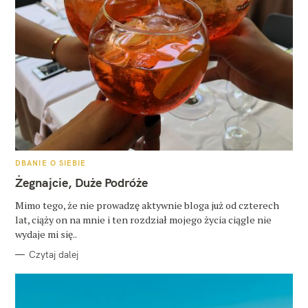
K
DBANIE O SIEBIE
A
T
Żegnajcie, Duże Podróże
E
G
O
Mimo tego, że nie prowadzę aktywnie bloga już od czterech
R
lat, ciąży on na mnie i ten rozdział mojego życia ciągle nie
I
E
wydaje mi się..
Czytaj dalej