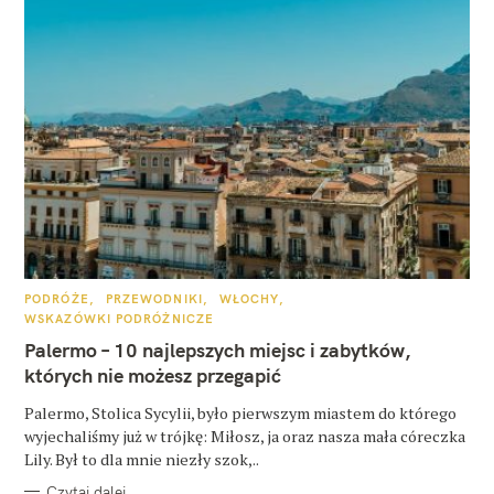
K
PODRÓŻE
PRZEWODNIKI
WŁOCHY
A
WSKAZÓWKI PODRÓŻNICZE
T
E
Palermo – 10 najlepszych miejsc i zabytków,
G
O
których nie możesz przegapić
R
I
E
Palermo, Stolica Sycylii, było pierwszym miastem do którego
wyjechaliśmy już w trójkę: Miłosz, ja oraz nasza mała córeczka
Lily. Był to dla mnie niezły szok,..
Czytaj dalej