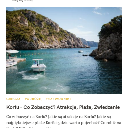
K
GRECJA
PODRÓŻE
PRZEWODNIKI
A
T
Korfu – Co Zobaczyć? Atrakcje, Plaże, Zwiedzanie
E
G
O
Co zobaczyć na Korfu? Jakie są atrakcje na Korfu? Jakie są
R
najpiękniejsze plaże Korfu i gdzie warto pojechać? Co robić na
I
E