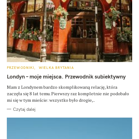
K
PRZEWODNIKI
WIELKA BRYTANIA
A
T
Londyn – moje miejsca. Przewodnik subiektywny
E
G
O
Mam z Londynem bardzo skomplikowaną relację, która
R
zaczęła się 8 lat temu. Pierwszy raz kompletnie nie podobało
I
E
mi się w tym mieście: wszystko było drogie,..
Czytaj dalej