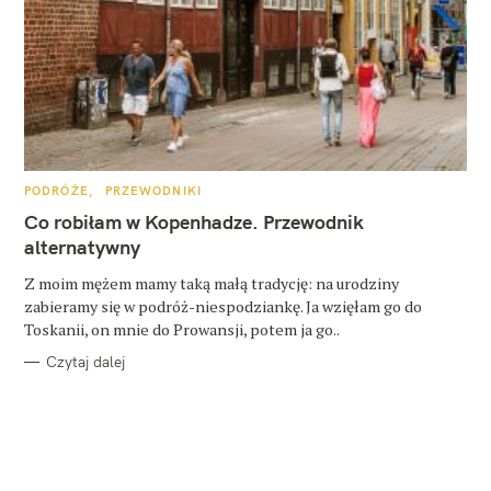
K
PODRÓŻE
PRZEWODNIKI
A
T
Co robiłam w Kopenhadze. Przewodnik
E
G
alternatywny
O
R
Z moim mężem mamy taką małą tradycję: na urodziny
I
E
zabieramy się w podróż-niespodziankę. Ja wzięłam go do
Toskanii, on mnie do Prowansji, potem ja go..
Czytaj dalej