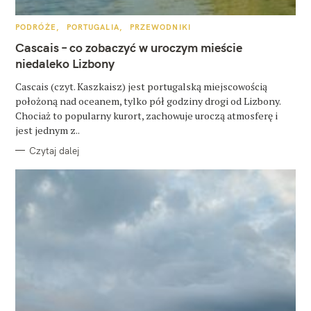
K
PODRÓŻE
PORTUGALIA
PRZEWODNIKI
A
T
Cascais – co zobaczyć w uroczym mieście
E
G
niedaleko Lizbony
O
R
Cascais (czyt. Kaszkaisz) jest portugalską miejscowością
I
E
położoną nad oceanem, tylko pół godziny drogi od Lizbony.
Chociaż to popularny kurort, zachowuje uroczą atmosferę i
jest jednym z..
Czytaj dalej