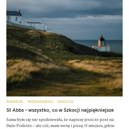
K
PODRÓŻE
PRZEWODNIKI
SZKOCJA
A
T
St Abbs – wszystko, co w Szkocji najpiękniejsze
E
G
O
Sama bym się nie spodziewała, że napiszę jeszcze post na
R
Duże Podróże – ale cóż, mam wenę i piszę. O miejscu, gdzie
I
E