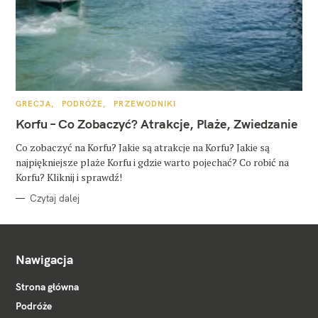
K
GRECJA
PODRÓŻE
PRZEWODNIKI
A
T
Korfu – Co Zobaczyć? Atrakcje, Plaże, Zwiedzanie
E
G
O
Co zobaczyć na Korfu? Jakie są atrakcje na Korfu? Jakie są
R
najpiękniejsze plaże Korfu i gdzie warto pojechać? Co robić na
I
E
Korfu? Kliknij i sprawdź!
Czytaj dalej
Nawigacja
Strona główna
Podróże