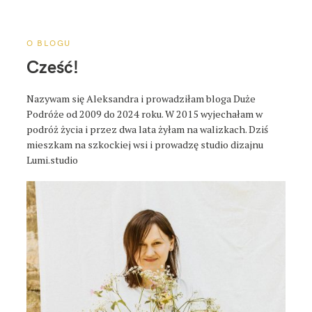
a
p
o
O BLOGU
s
Cześć!
t
a
Nazywam się Aleksandra i prowadziłam bloga Duże
Podróże od 2009 do 2024 roku. W 2015 wyjechałam w
podróż życia i przez dwa lata żyłam na walizkach. Dziś
mieszkam na szkockiej wsi i prowadzę studio dizajnu
Lumi.studio