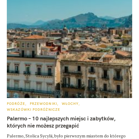
K
PODRÓŻE
PRZEWODNIKI
WŁOCHY
A
WSKAZÓWKI PODRÓŻNICZE
T
E
Palermo – 10 najlepszych miejsc i zabytków,
G
O
których nie możesz przegapić
R
I
E
Palermo, Stolica Sycylii, było pierwszym miastem do którego