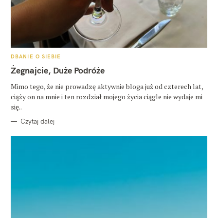
K
DBANIE O SIEBIE
A
T
Żegnajcie, Duże Podróże
E
G
O
Mimo tego, że nie prowadzę aktywnie bloga już od czterech lat,
R
ciąży on na mnie i ten rozdział mojego życia ciągle nie wydaje mi
I
E
się..
Czytaj dalej