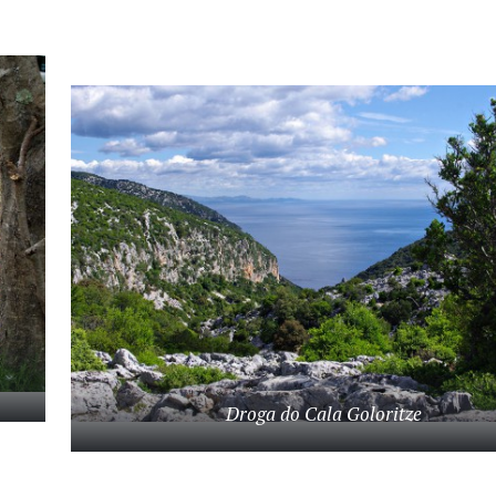
Wciśnij Esc by anulować.
Droga do Cala Goloritze