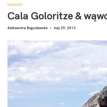
C
i
PODRÓŻE
Cala Goloritze & wąw
Aleksandra Bogusławska
maj 29, 2013