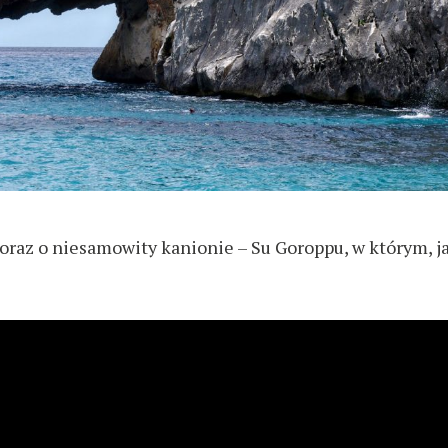
i oraz o niesamowity kanionie – Su Goroppu, w którym, j