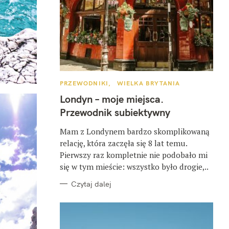
K
PRZEWODNIKI
WIELKA BRYTANIA
A
T
Londyn – moje miejsca.
E
G
Przewodnik subiektywny
O
R
I
Mam z Londynem bardzo skomplikowaną
E
relację, która zaczęła się 8 lat temu.
Pierwszy raz kompletnie nie podobało mi
się w tym mieście: wszystko było drogie,..
Czytaj dalej