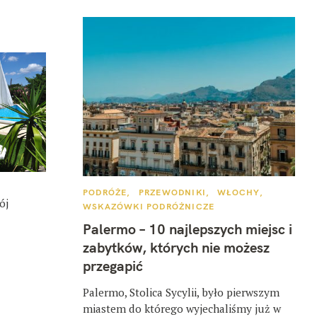
I
K
PODRÓŻE
PRZEWODNIKI
WŁOCHY
A
ój
WSKAZÓWKI PODRÓŻNICZE
T
E
Palermo – 10 najlepszych miejsc i
G
O
zabytków, których nie możesz
R
I
przegapić
E
Palermo, Stolica Sycylii, było pierwszym
miastem do którego wyjechaliśmy już w