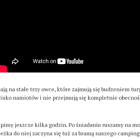
ją na stałe trzy owce, które zajmują się budzeniem tu
isko namiotów i nie przejmują się kompletnie obecnoś
śpimy jeszcze kilka godzin. Po śniadaniu ruszamy na mo
cieżka do niej zaczyna się tuż za bramą naszego camping