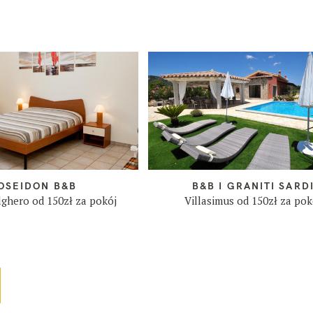
OSEIDON B&B
B&B I GRANITI SARD
lghero od 150zł za pokój
Villasimus od 150zł za pok