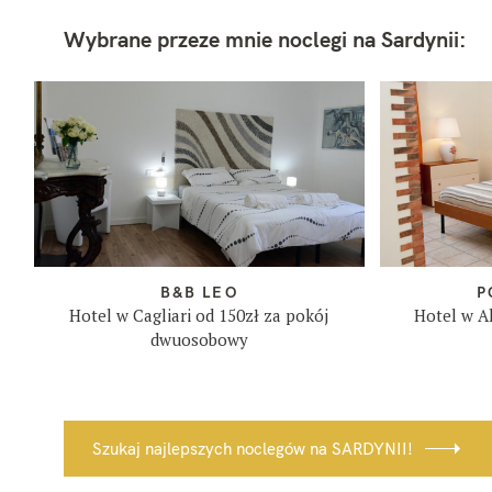
Wybrane przeze mnie noclegi na Sardynii:
B&B LEO
P
Hotel w Cagliari od 150zł za pokój
Hotel w A
dwuosobowy
W
Szukaj najlepszych noclegów na SARDYNII!
y