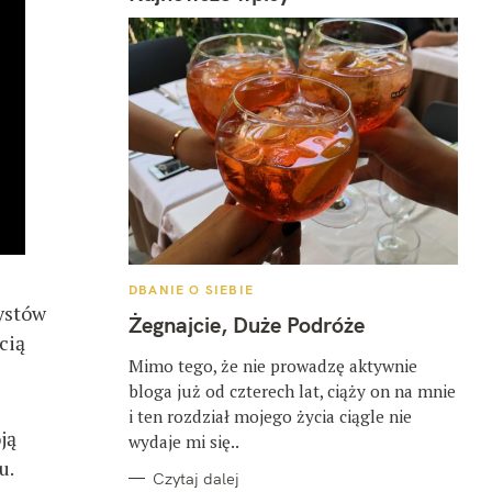
K
DBANIE O SIEBIE
A
rystów
T
Żegnajcie, Duże Podróże
E
cią
G
O
Mimo tego, że nie prowadzę aktywnie
R
bloga już od czterech lat, ciąży on na mnie
I
E
i ten rozdział mojego życia ciągle nie
ją
wydaje mi się..
u.
Czytaj dalej