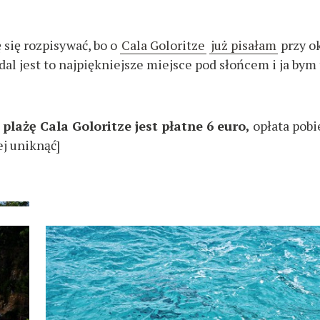
 się rozpisywać, bo o
Cala Goloritze
już pisałam
przy ok
dal jest to najpiękniejsze miejsce pod słońcem i ja bym
plażę Cala Goloritze jest płatne 6 euro,
opłata pobi
ej uniknąć]