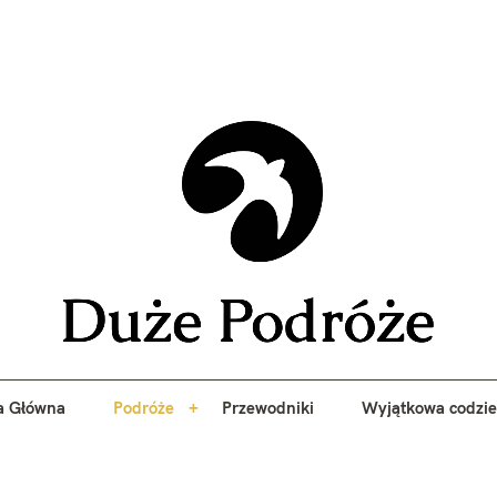
yj niezapomniane przygody z Duże Podróże. Przewodniki, porady, 
a Główna
Podróże
Przewodniki
Wyjątkowa codzi
Duże 
a Główna
Podróże
Przewodniki
Wyjątkowa codzi