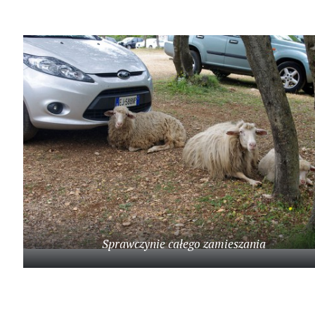
s
z
u
k
a
j
:
Sprawczynie całego zamieszania