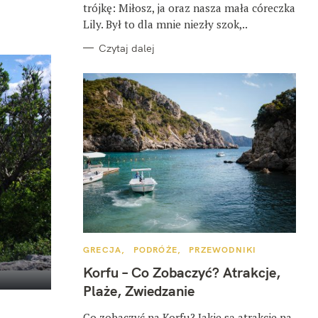
trójkę: Miłosz, ja oraz nasza mała córeczka
Lily. Był to dla mnie niezły szok,..
Czytaj dalej
K
GRECJA
PODRÓŻE
PRZEWODNIKI
A
T
Korfu – Co Zobaczyć? Atrakcje,
E
G
Plaże, Zwiedzanie
O
R
I
Co zobaczyć na Korfu? Jakie są atrakcje na