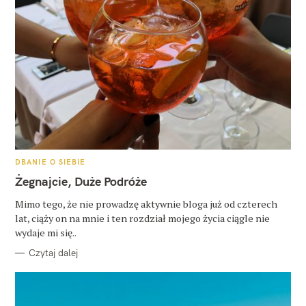
K
DBANIE O SIEBIE
A
T
Żegnajcie, Duże Podróże
E
G
O
Mimo tego, że nie prowadzę aktywnie bloga już od czterech
R
lat, ciąży on na mnie i ten rozdział mojego życia ciągle nie
I
E
wydaje mi się..
Czytaj dalej