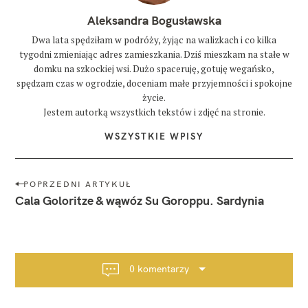
Aleksandra Bogusławska
Dwa lata spędziłam w podróży, żyjąc na walizkach i co kilka
tygodni zmieniając adres zamieszkania. Dziś mieszkam na stałe w
domku na szkockiej wsi. Dużo spaceruję, gotuję wegańsko,
spędzam czas w ogrodzie, doceniam małe przyjemności i spokojne
życie.
Jestem autorką wszystkich tekstów i zdjęć na stronie.
WSZYSTKIE WPISY
N
POPRZEDNI ARTYKUŁ
a
Cala Goloritze & wąwóz Su Goroppu. Sardynia
w
i
g
a
0 komentarzy
c
j