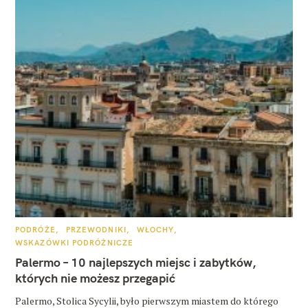
K
PODRÓŻE
PRZEWODNIKI
WŁOCHY
A
WSKAZÓWKI PODRÓŻNICZE
T
E
Palermo – 10 najlepszych miejsc i zabytków,
G
O
których nie możesz przegapić
R
I
E
Palermo, Stolica Sycylii, było pierwszym miastem do którego