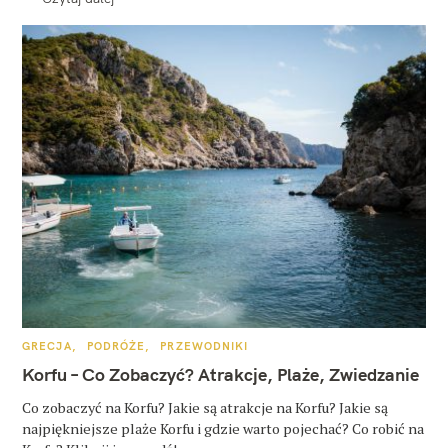
K
GRECJA
PODRÓŻE
PRZEWODNIKI
A
T
Korfu – Co Zobaczyć? Atrakcje, Plaże, Zwiedzanie
E
G
O
Co zobaczyć na Korfu? Jakie są atrakcje na Korfu? Jakie są
R
najpiękniejsze plaże Korfu i gdzie warto pojechać? Co robić na
I
E