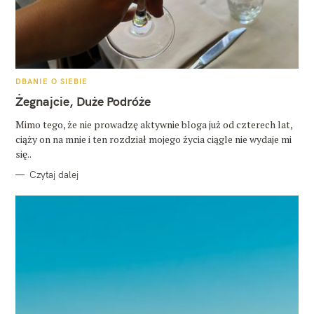
K
DBANIE O SIEBIE
A
T
Żegnajcie, Duże Podróże
E
G
O
Mimo tego, że nie prowadzę aktywnie bloga już od czterech lat,
R
ciąży on na mnie i ten rozdział mojego życia ciągle nie wydaje mi
I
E
się..
Czytaj dalej