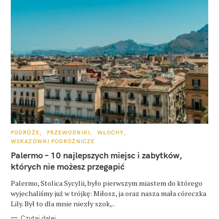
K
PODRÓŻE
PRZEWODNIKI
WŁOCHY
A
WSKAZÓWKI PODRÓŻNICZE
T
E
Palermo – 10 najlepszych miejsc i zabytków,
G
O
których nie możesz przegapić
R
I
E
Palermo, Stolica Sycylii, było pierwszym miastem do którego
wyjechaliśmy już w trójkę: Miłosz, ja oraz nasza mała córeczka
Lily. Był to dla mnie niezły szok,..
Czytaj dalej