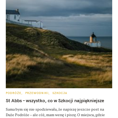
K
PODRÓŻE
PRZEWODNIKI
SZKOCJA
A
T
St Abbs – wszystko, co w Szkocji najpiękniejsze
E
G
O
Sama bym się nie spodziewała, że napiszę jeszcze post na
R
Duże Podróże – ale cóż, mam wenę i piszę. O miejscu, gdzie
I
E