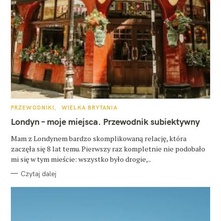
K
PRZEWODNIKI
WIELKA BRYTANIA
A
T
Londyn – moje miejsca. Przewodnik subiektywny
E
G
O
Mam z Londynem bardzo skomplikowaną relację, która
R
zaczęła się 8 lat temu. Pierwszy raz kompletnie nie podobało
I
E
mi się w tym mieście: wszystko było drogie,..
Czytaj dalej