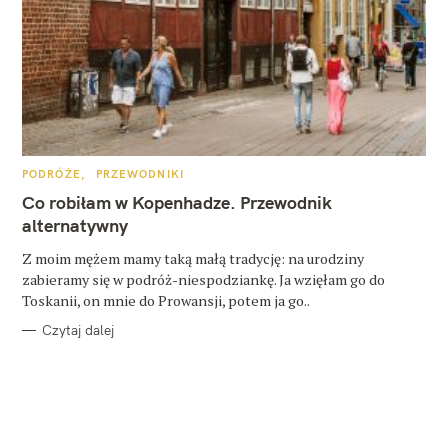
K
PODRÓŻE
PRZEWODNIKI
A
T
Co robiłam w Kopenhadze. Przewodnik
E
G
alternatywny
O
R
Z moim mężem mamy taką małą tradycję: na urodziny
I
E
zabieramy się w podróż-niespodziankę. Ja wzięłam go do
Toskanii, on mnie do Prowansji, potem ja go..
Czytaj dalej