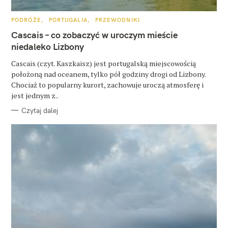
K
PODRÓŻE
PORTUGALIA
PRZEWODNIKI
A
T
Cascais – co zobaczyć w uroczym mieście
E
G
niedaleko Lizbony
O
R
Cascais (czyt. Kaszkaisz) jest portugalską miejscowością
I
E
położoną nad oceanem, tylko pół godziny drogi od Lizbony.
Chociaż to popularny kurort, zachowuje uroczą atmosferę i
jest jednym z..
Czytaj dalej