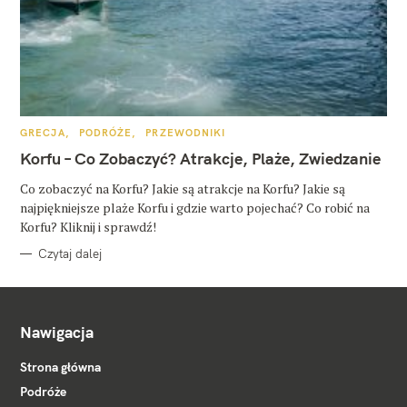
K
GRECJA
PODRÓŻE
PRZEWODNIKI
A
T
Korfu – Co Zobaczyć? Atrakcje, Plaże, Zwiedzanie
E
G
O
Co zobaczyć na Korfu? Jakie są atrakcje na Korfu? Jakie są
R
najpiękniejsze plaże Korfu i gdzie warto pojechać? Co robić na
I
E
Korfu? Kliknij i sprawdź!
Czytaj dalej
Nawigacja
Strona główna
Podróże