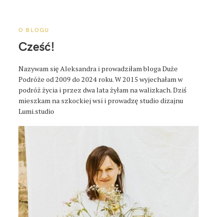
a
p
o
O BLOGU
s
Cześć!
t
a
Nazywam się Aleksandra i prowadziłam bloga Duże
Podróże od 2009 do 2024 roku. W 2015 wyjechałam w
podróż życia i przez dwa lata żyłam na walizkach. Dziś
mieszkam na szkockiej wsi i prowadzę studio dizajnu
Lumi.studio