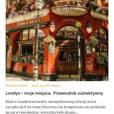
K
PRZEWODNIKI
WIELKA BRYTANIA
A
T
Londyn – moje miejsca. Przewodnik subiektywny
E
G
O
Mam z Londynem bardzo skomplikowaną relację, która
R
zaczęła się 8 lat temu. Pierwszy raz kompletnie nie podobało
I
E
mi się w tym mieście: wszystko było drogie,..