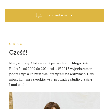
i
g
a
0 komentarzy
c
j
a
p
o
O BLOGU
s
Cześć!
t
a
Nazywam się Aleksandra i prowadziłam bloga Duże
Podróże od 2009 do 2024 roku. W 2015 wyjechałam w
podróż życia i przez dwa lata żyłam na walizkach. Dziś
mieszkam na szkockiej wsi i prowadzę studio dizajnu
Lumi.studio