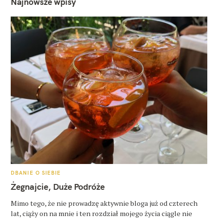
Najnowsze wpisy
K
DBANIE O SIEBIE
A
T
Żegnajcie, Duże Podróże
E
G
O
Mimo tego, że nie prowadzę aktywnie bloga już od czterech
R
lat, ciąży on na mnie i ten rozdział mojego życia ciągle nie
I