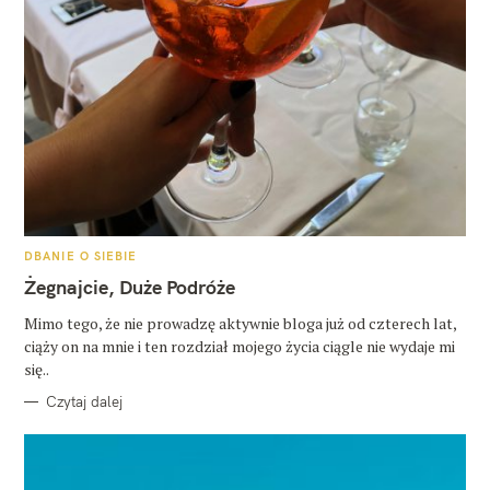
K
DBANIE O SIEBIE
A
T
Żegnajcie, Duże Podróże
E
G
O
Mimo tego, że nie prowadzę aktywnie bloga już od czterech lat,
R
ciąży on na mnie i ten rozdział mojego życia ciągle nie wydaje mi
I
E
się..
Czytaj dalej