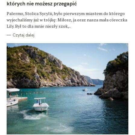
których nie możesz przegapić
R
I
E
Palermo, Stolica Sycylii, było pierwszym miastem do którego
wyjechaliśmy już w trójkę: Miłosz, ja oraz nasza mała córeczka
Lily. Był to dla mnie niezły szok,..
Czytaj dalej