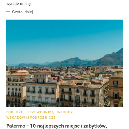
E
wydaje mi się..
Czytaj dalej
K
PODRÓŻE
PRZEWODNIKI
WŁOCHY
A
WSKAZÓWKI PODRÓŻNICZE
T
E
Palermo – 10 najlepszych miejsc i zabytków,
G
O