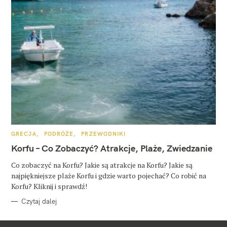
K
GRECJA
PODRÓŻE
PRZEWODNIKI
A
T
Korfu – Co Zobaczyć? Atrakcje, Plaże, Zwiedzanie
E
G
O
Co zobaczyć na Korfu? Jakie są atrakcje na Korfu? Jakie są
R
najpiękniejsze plaże Korfu i gdzie warto pojechać? Co robić na
I
E
Korfu? Kliknij i sprawdź!
Czytaj dalej