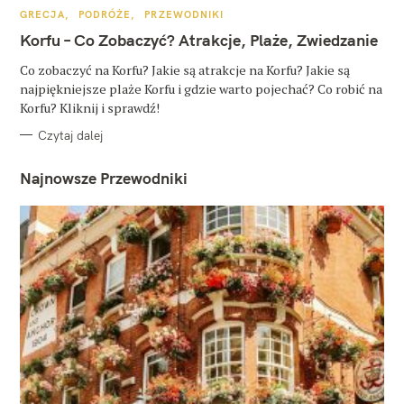
K
GRECJA
PODRÓŻE
PRZEWODNIKI
A
T
Korfu – Co Zobaczyć? Atrakcje, Plaże, Zwiedzanie
E
G
O
Co zobaczyć na Korfu? Jakie są atrakcje na Korfu? Jakie są
R
najpiękniejsze plaże Korfu i gdzie warto pojechać? Co robić na
I
E
Korfu? Kliknij i sprawdź!
Czytaj dalej
Najnowsze Przewodniki