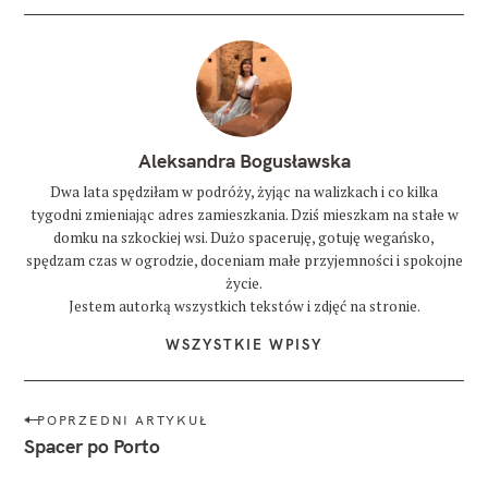
Aleksandra Bogusławska
Dwa lata spędziłam w podróży, żyjąc na walizkach i co kilka
tygodni zmieniając adres zamieszkania. Dziś mieszkam na stałe w
domku na szkockiej wsi. Dużo spaceruję, gotuję wegańsko,
spędzam czas w ogrodzie, doceniam małe przyjemności i spokojne
życie.
Jestem autorką wszystkich tekstów i zdjęć na stronie.
WSZYSTKIE WPISY
N
POPRZEDNI ARTYKUŁ
a
Spacer po Porto
w