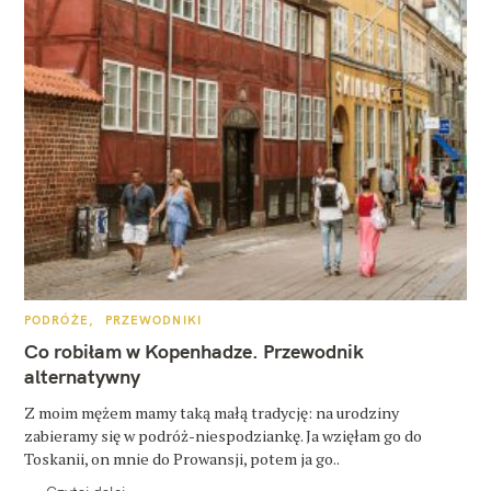
K
PODRÓŻE
PRZEWODNIKI
A
T
Co robiłam w Kopenhadze. Przewodnik
E
G
alternatywny
O
R
Z moim mężem mamy taką małą tradycję: na urodziny
I
E
zabieramy się w podróż-niespodziankę. Ja wzięłam go do
Toskanii, on mnie do Prowansji, potem ja go..