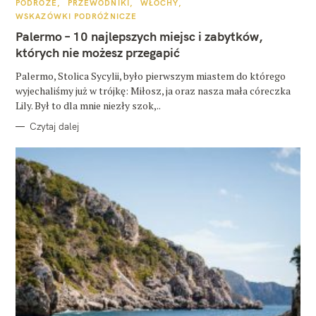
K
PODRÓŻE
PRZEWODNIKI
WŁOCHY
A
WSKAZÓWKI PODRÓŻNICZE
T
E
Palermo – 10 najlepszych miejsc i zabytków,
G
O
których nie możesz przegapić
R
I
E
Palermo, Stolica Sycylii, było pierwszym miastem do którego
wyjechaliśmy już w trójkę: Miłosz, ja oraz nasza mała córeczka
Lily. Był to dla mnie niezły szok,..
Czytaj dalej