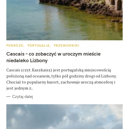
K
PODRÓŻE
PORTUGALIA
PRZEWODNIKI
W
A
T
Cascais – co zobaczyć w uroczym mieście
y
E
G
niedaleko Lizbony
O
s
R
Cascais (czyt. Kaszkaisz) jest portugalską miejscowością
I
z
E
położoną nad oceanem, tylko pół godziny drogi od Lizbony.
u
Chociaż to popularny kurort, zachowuje uroczą atmosferę i
jest jednym z..
k
Czytaj dalej
a
j
: