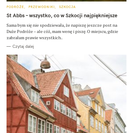
K
PODRÓŻE
PRZEWODNIKI
SZKOCJA
A
T
St Abbs – wszystko, co w Szkocji najpiękniejsze
E
G
O
Sama bym się nie spodziewała, że napiszę jeszcze post na
R
Duże Podróże – ale cóż, mam wenę i piszę. O miejscu, gdzie
I
E
zabrałam prawie wszystkich..
Czytaj dalej