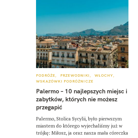
K
PODRÓŻE
PRZEWODNIKI
WŁOCHY
A
WSKAZÓWKI PODRÓŻNICZE
T
E
Palermo – 10 najlepszych miejsc i
G
O
zabytków, których nie możesz
R
I
przegapić
E
Palermo, Stolica Sycylii, było pierwszym
miastem do którego wyjechaliśmy już w
trójkę: Miłosz, ja oraz nasza mała córeczka