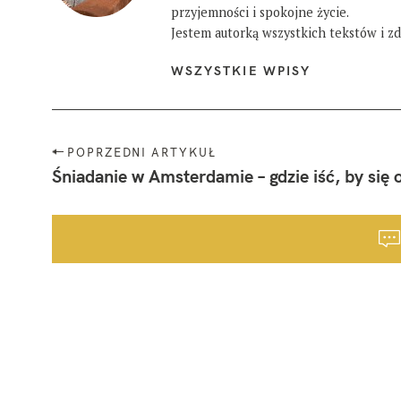
przyjemności i spokojne życie.
Jestem autorką wszystkich tekstów i zdj
WSZYSTKIE WPISY
N
POPRZEDNI ARTYKUŁ
a
Śniadanie w Amsterdamie – gdzie iść, by się 
w
i
g
a
c
j
a
p