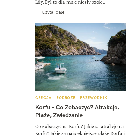
Lily. Był to dla mnie niezły szok,..
Czytaj dalej
K
GRECJA
PODRÓŻE
PRZEWODNIKI
A
T
Korfu – Co Zobaczyć? Atrakcje,
E
G
Plaże, Zwiedzanie
O
R
I
Co zobaczyć na Korfu? Jakie są atrakcje na
E
Korfu? Jakie są najpiękniejsze plaże Korfu i