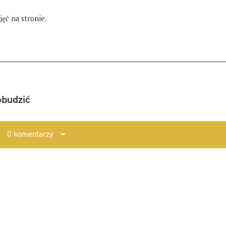
ęć na stronie.
obudzić
0 komentarzy