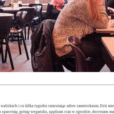
 walizkach i co kilka tygodni zmieniając adres zamieszkania. Dziś mi
żo spaceruję, gotuję wegańsko, spędzam czas w ogrodzie, doceniam ma