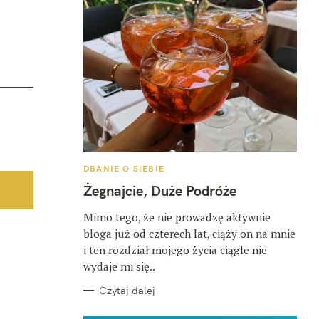
K
DBANIE O SIEBIE
A
T
Żegnajcie, Duże Podróże
E
G
O
Mimo tego, że nie prowadzę aktywnie
R
bloga już od czterech lat, ciąży on na mnie
I
E
i ten rozdział mojego życia ciągle nie
wydaje mi się..
Czytaj dalej