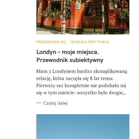
K
PRZEWODNIKI
WIELKA BRYTANIA
A
T
Londyn – moje miejsca.
E
G
Przewodnik subiektywny
O
R
I
Mam z Londynem bardzo skomplikowaną
E
relację, która zaczęła się 8 lat temu.
Pierwszy raz kompletnie nie podobało mi
się w tym mieście: wszystko było drogie,..
Czytaj dalej