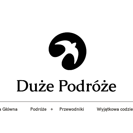
yj niezapomniane przygody z Duże Podróże. Przewodniki, porady, 
a Główna
Podróże
Przewodniki
Wyjątkowa codzi
Duże 
a Główna
Podróże
Przewodniki
Wyjątkowa codzi