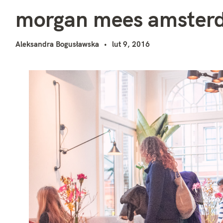
m
i
morgan mees amster
Aleksandra Bogusławska
lut 9, 2016