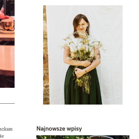
Najnowsze wpisy
eszkam
łe