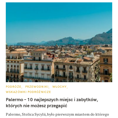
K
PODRÓŻE
PRZEWODNIKI
WŁOCHY
A
WSKAZÓWKI PODRÓŻNICZE
T
E
Palermo – 10 najlepszych miejsc i zabytków,
G
O
których nie możesz przegapić
R
I
E
Palermo, Stolica Sycylii, było pierwszym miastem do którego