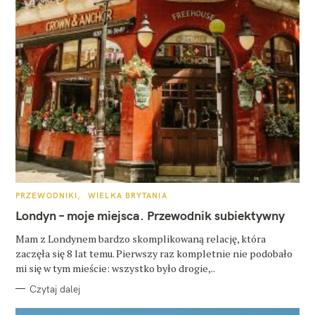
K
PRZEWODNIKI
WIELKA BRYTANIA
A
T
Londyn – moje miejsca. Przewodnik subiektywny
E
G
O
Mam z Londynem bardzo skomplikowaną relację, która
R
zaczęła się 8 lat temu. Pierwszy raz kompletnie nie podobało
I
E
mi się w tym mieście: wszystko było drogie,..
Czytaj dalej