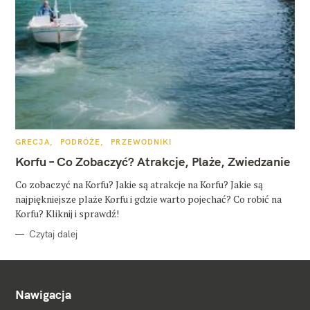
K
GRECJA
PODRÓŻE
PRZEWODNIKI
A
T
Korfu – Co Zobaczyć? Atrakcje, Plaże, Zwiedzanie
E
G
O
Co zobaczyć na Korfu? Jakie są atrakcje na Korfu? Jakie są
R
najpiękniejsze plaże Korfu i gdzie warto pojechać? Co robić na
I
E
Korfu? Kliknij i sprawdź!
Czytaj dalej
Nawigacja