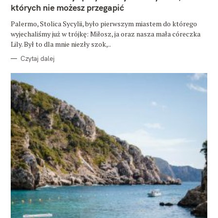
O
których nie możesz przegapić
R
I
E
Palermo, Stolica Sycylii, było pierwszym miastem do którego
wyjechaliśmy już w trójkę: Miłosz, ja oraz nasza mała córeczka
Lily. Był to dla mnie niezły szok,..
Czytaj dalej