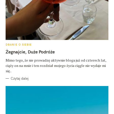
K
DBANIE O SIEBIE
A
T
Żegnajcie, Duże Podróże
E
G
O
Mimo tego, że nie prowadzę aktywnie bloga już od czterech lat,
R
ciąży on na mnie i ten rozdział mojego życia ciągle nie wydaje mi
I
E
się..
Czytaj dalej