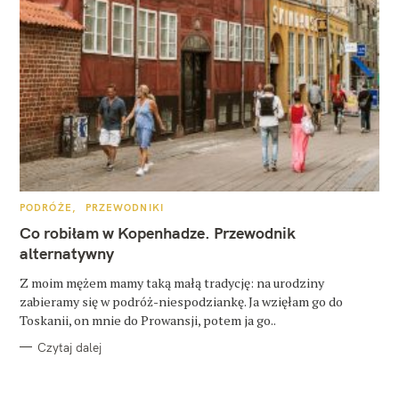
K
PODRÓŻE
PRZEWODNIKI
A
T
Co robiłam w Kopenhadze. Przewodnik
E
G
alternatywny
O
R
Z moim mężem mamy taką małą tradycję: na urodziny
I
E
zabieramy się w podróż-niespodziankę. Ja wzięłam go do
Toskanii, on mnie do Prowansji, potem ja go..
Czytaj dalej