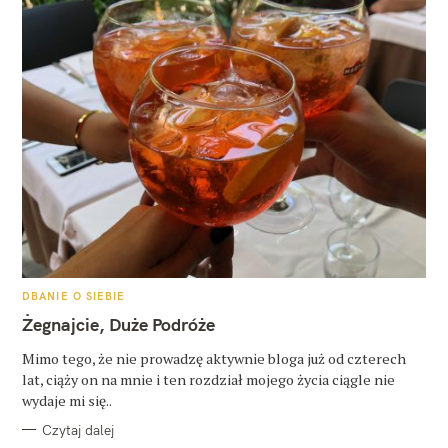
K
DBANIE O SIEBIE
A
T
Żegnajcie, Duże Podróże
E
G
O
Mimo tego, że nie prowadzę aktywnie bloga już od czterech
R
lat, ciąży on na mnie i ten rozdział mojego życia ciągle nie
I
E
wydaje mi się..
Czytaj dalej