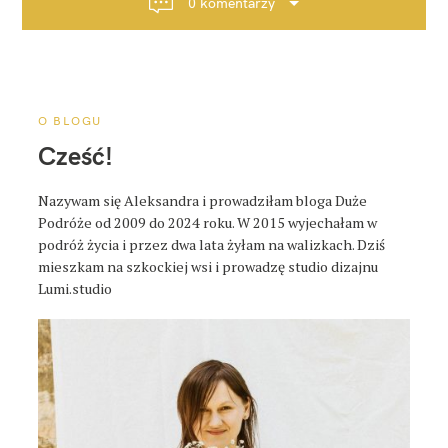
0 komentarzy
c
j
a
p
o
O BLOGU
s
Cześć!
t
a
Nazywam się Aleksandra i prowadziłam bloga Duże
Podróże od 2009 do 2024 roku. W 2015 wyjechałam w
podróż życia i przez dwa lata żyłam na walizkach. Dziś
mieszkam na szkockiej wsi i prowadzę studio dizajnu
Lumi.studio