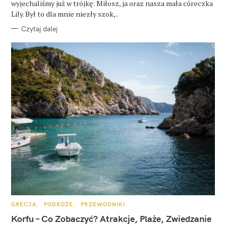
wyjechaliśmy już w trójkę: Miłosz, ja oraz nasza mała córeczka
Lily. Był to dla mnie niezły szok,..
Czytaj dalej
K
GRECJA
PODRÓŻE
PRZEWODNIKI
A
T
Korfu – Co Zobaczyć? Atrakcje, Plaże, Zwiedzanie
E