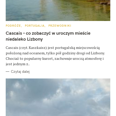
K
PODRÓŻE
PORTUGALIA
PRZEWODNIKI
A
T
Cascais – co zobaczyć w uroczym mieście
E
G
niedaleko Lizbony
O
R
Cascais (czyt. Kaszkaisz) jest portugalską miejscowością
I
E
położoną nad oceanem, tylko pół godziny drogi od Lizbony.
Chociaż to popularny kurort, zachowuje uroczą atmosferę i
jest jednym z..
Czytaj dalej