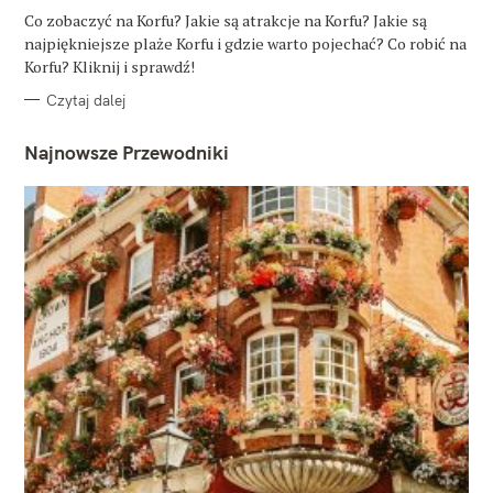
G
O
Co zobaczyć na Korfu? Jakie są atrakcje na Korfu? Jakie są
R
najpiękniejsze plaże Korfu i gdzie warto pojechać? Co robić na
I
E
Korfu? Kliknij i sprawdź!
Czytaj dalej
Najnowsze Przewodniki