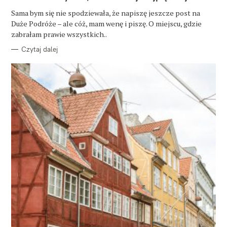
G
O
Sama bym się nie spodziewała, że napiszę jeszcze post na
R
Duże Podróże – ale cóż, mam wenę i piszę. O miejscu, gdzie
I
E
zabrałam prawie wszystkich..
Czytaj dalej