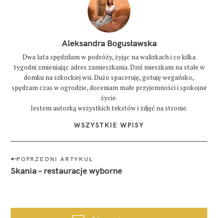
Aleksandra Bogusławska
Dwa lata spędziłam w podróży, żyjąc na walizkach i co kilka
tygodni zmieniając adres zamieszkania. Dziś mieszkam na stałe w
domku na szkockiej wsi. Dużo spaceruję, gotuję wegańsko,
spędzam czas w ogrodzie, doceniam małe przyjemności i spokojne
życie.
Jestem autorką wszystkich tekstów i zdjęć na stronie.
WSZYSTKIE WPISY
N
POPRZEDNI ARTYKUŁ
a
Skania – restauracje wyborne
w
i
g
a