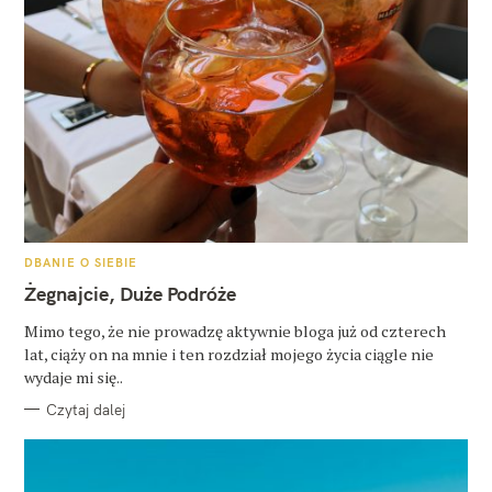
K
DBANIE O SIEBIE
A
T
Żegnajcie, Duże Podróże
E
G
O
Mimo tego, że nie prowadzę aktywnie bloga już od czterech
R
lat, ciąży on na mnie i ten rozdział mojego życia ciągle nie
I
E
wydaje mi się..
Czytaj dalej