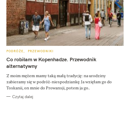
K
PODRÓŻE
PRZEWODNIKI
A
T
Co robiłam w Kopenhadze. Przewodnik
E
G
alternatywny
O
R
Z moim mężem mamy taką małą tradycję: na urodziny
I
E
zabieramy się w podróż-niespodziankę. Ja wzięłam go do
Toskanii, on mnie do Prowansji, potem ja go..
Czytaj dalej