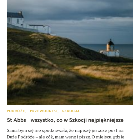
K
PODRÓŻE
PRZEWODNIKI
SZKOCJA
A
T
St Abbs – wszystko, co w Szkocji najpiękniejsze
E
G
O
Sama bym się nie spodziewała, że napiszę jeszcze post na
R
Duże Podróże – ale cóż, mam wenę i piszę. O miejscu, gdzie
I