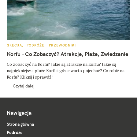
K
GRECJA
PODRÓŻE
PRZEWODNIKI
A
T
Korfu – Co Zobaczyć? Atrakcje, Plaże, Zwiedzanie
E
G
O
Co zobaczyć na Korfu? Jakie są atrakcje na Korfu? Jakie są
R
najpiękniejsze plaże Korfu i gdzie warto pojechać? Co robić na
I
E
Korfu? Kliknij i sprawdź!
Czytaj dalej
Nawigacja
Strona główna
Podróże