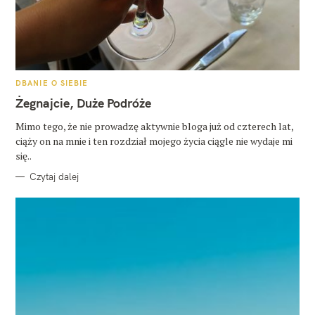
K
DBANIE O SIEBIE
A
T
Żegnajcie, Duże Podróże
E
G
O
Mimo tego, że nie prowadzę aktywnie bloga już od czterech lat,
R
ciąży on na mnie i ten rozdział mojego życia ciągle nie wydaje mi
I
E
się..
Czytaj dalej