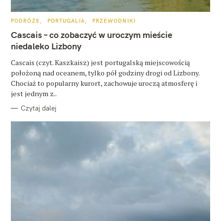
u
k
K
PODRÓŻE
PORTUGALIA
PRZEWODNIKI
A
a
T
Cascais – co zobaczyć w uroczym mieście
E
j
G
niedaleko Lizbony
O
R
:
Cascais (czyt. Kaszkaisz) jest portugalską miejscowością
I
E
położoną nad oceanem, tylko pół godziny drogi od Lizbony.
Chociaż to popularny kurort, zachowuje uroczą atmosferę i
jest jednym z..
Czytaj dalej