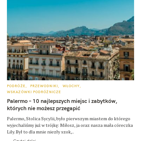
K
PODRÓŻE
PRZEWODNIKI
WŁOCHY
A
WSKAZÓWKI PODRÓŻNICZE
T
E
Palermo – 10 najlepszych miejsc i zabytków,
G
O
których nie możesz przegapić
R
I
E
Palermo, Stolica Sycylii, było pierwszym miastem do którego
wyjechaliśmy już w trójkę: Miłosz, ja oraz nasza mała córeczka
Lily. Był to dla mnie niezły szok,..
Czytaj dalej