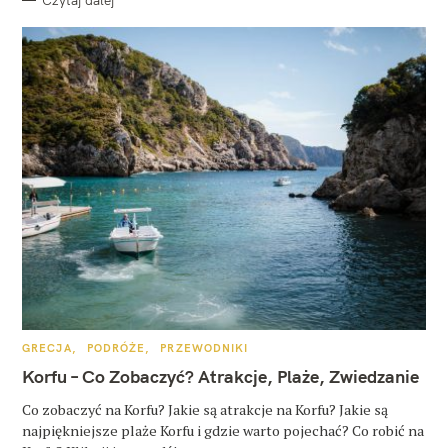
K
GRECJA
PODRÓŻE
PRZEWODNIKI
A
T
Korfu – Co Zobaczyć? Atrakcje, Plaże, Zwiedzanie
E
G
O
Co zobaczyć na Korfu? Jakie są atrakcje na Korfu? Jakie są
R
najpiękniejsze plaże Korfu i gdzie warto pojechać? Co robić na
I
E