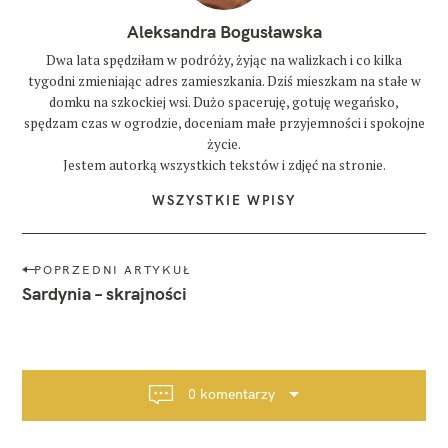
Aleksandra Bogusławska
Dwa lata spędziłam w podróży, żyjąc na walizkach i co kilka
tygodni zmieniając adres zamieszkania. Dziś mieszkam na stałe w
domku na szkockiej wsi. Dużo spaceruję, gotuję wegańsko,
spędzam czas w ogrodzie, doceniam małe przyjemności i spokojne
życie.
Jestem autorką wszystkich tekstów i zdjęć na stronie.
WSZYSTKIE WPISY
N
POPRZEDNI ARTYKUŁ
a
Sardynia – skrajności
w
i
g
a
0 komentarzy
c
j