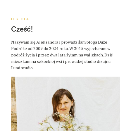
a
p
o
O BLOGU
s
Cześć!
t
a
Nazywam się Aleksandra i prowadziłam bloga Duże
Podróże od 2009 do 2024 roku. W 2015 wyjechałam w
podróż życia i przez dwa lata żyłam na walizkach. Dziś
mieszkam na szkockiej wsi i prowadzę studio dizajnu
Lumi.studio