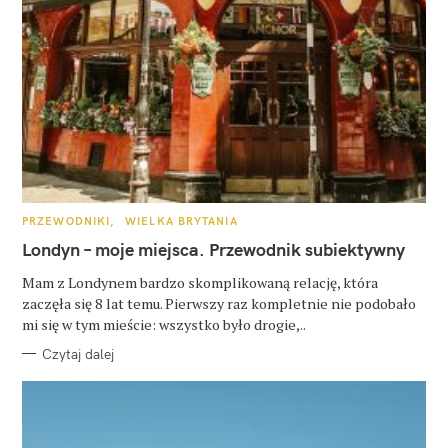
K
PRZEWODNIKI
WIELKA BRYTANIA
A
T
Londyn – moje miejsca. Przewodnik subiektywny
E
G
O
Mam z Londynem bardzo skomplikowaną relację, która
R
zaczęła się 8 lat temu. Pierwszy raz kompletnie nie podobało
I
E
mi się w tym mieście: wszystko było drogie,..
Czytaj dalej