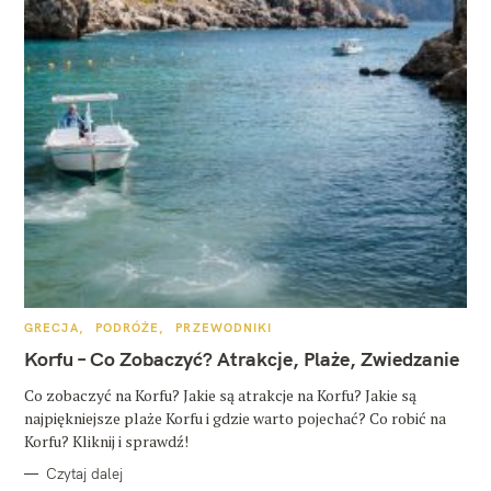
K
GRECJA
PODRÓŻE
PRZEWODNIKI
A
T
Korfu – Co Zobaczyć? Atrakcje, Plaże, Zwiedzanie
E
G
O
Co zobaczyć na Korfu? Jakie są atrakcje na Korfu? Jakie są
R
najpiękniejsze plaże Korfu i gdzie warto pojechać? Co robić na
I
E
Korfu? Kliknij i sprawdź!
Czytaj dalej