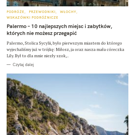
K
PODRÓŻE
PRZEWODNIKI
WŁOCHY
A
WSKAZÓWKI PODRÓŻNICZE
T
E
Palermo – 10 najlepszych miejsc i zabytków,
G
O
których nie możesz przegapić
R
I
E
Palermo, Stolica Sycylii, było pierwszym miastem do którego
wyjechaliśmy już w trójkę: Miłosz, ja oraz nasza mała córeczka
Lily. Był to dla mnie niezły szok,..
Czytaj dalej