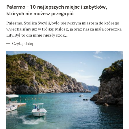
E
Palermo – 10 najlepszych miejsc i zabytków,
G
O
których nie możesz przegapić
R
I
E
Palermo, Stolica Sycylii, było pierwszym miastem do którego
wyjechaliśmy już w trójkę: Miłosz, ja oraz nasza mała córeczka
Lily. Był to dla mnie niezły szok,..
Czytaj dalej