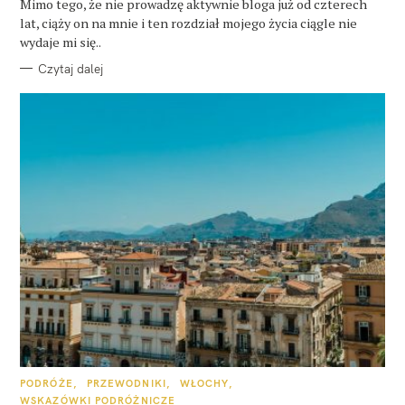
O
Mimo tego, że nie prowadzę aktywnie bloga już od czterech
R
lat, ciąży on na mnie i ten rozdział mojego życia ciągle nie
I
E
wydaje mi się..
Czytaj dalej
K
PODRÓŻE
PRZEWODNIKI
WŁOCHY
A
WSKAZÓWKI PODRÓŻNICZE
T