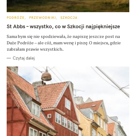
K
PODRÓŻE
PRZEWODNIKI
SZKOCJA
A
T
St Abbs – wszystko, co w Szkocji najpiękniejsze
E
G
O
Sama bym się nie spodziewała, że napiszę jeszcze post na
R
Duże Podróże – ale cóż, mam wenę i piszę. O miejscu, gdzie
I
E
zabrałam prawie wszystkich..
Czytaj dalej