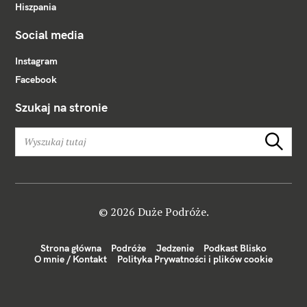
Hiszpania
Social media
Instagram
Facebook
Szukaj na stronie
W
Szukaj
y
s
z
u
k
© 2026 Duże Podróże.
a
j
Strona główna
Podróże
Jedzenie
Podkast Blisko
:
O mnie / Kontakt
Polityka Prywatności i plików cookie