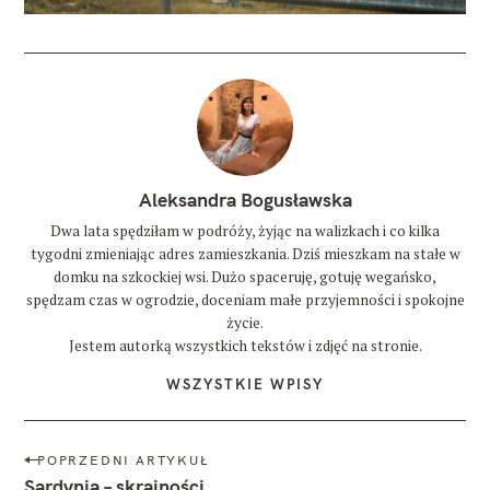
Aleksandra Bogusławska
Dwa lata spędziłam w podróży, żyjąc na walizkach i co kilka
tygodni zmieniając adres zamieszkania. Dziś mieszkam na stałe w
domku na szkockiej wsi. Dużo spaceruję, gotuję wegańsko,
spędzam czas w ogrodzie, doceniam małe przyjemności i spokojne
życie.
Jestem autorką wszystkich tekstów i zdjęć na stronie.
WSZYSTKIE WPISY
N
POPRZEDNI ARTYKUŁ
a
Sardynia – skrajności