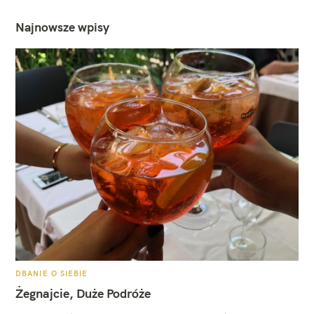
Najnowsze wpisy
K
DBANIE O SIEBIE
A
T
Żegnajcie, Duże Podróże
E
G