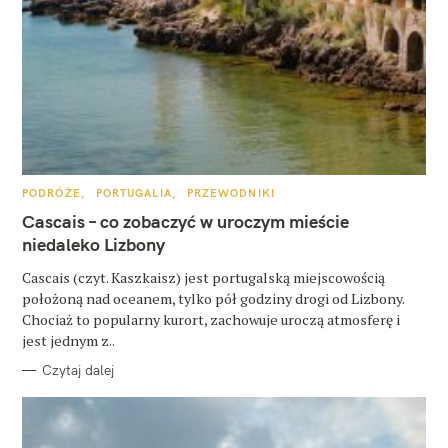
W
K
PODRÓŻE
PORTUGALIA
PRZEWODNIKI
A
y
T
Cascais – co zobaczyć w uroczym mieście
E
s
G
niedaleko Lizbony
O
R
z
Cascais (czyt. Kaszkaisz) jest portugalską miejscowością
I
E
położoną nad oceanem, tylko pół godziny drogi od Lizbony.
u
Chociaż to popularny kurort, zachowuje uroczą atmosferę i
k
jest jednym z..
a
Czytaj dalej
j
: