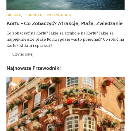
K
GRECJA
PODRÓŻE
PRZEWODNIKI
A
T
Korfu – Co Zobaczyć? Atrakcje, Plaże, Zwiedzanie
E
G
O
Co zobaczyć na Korfu? Jakie są atrakcje na Korfu? Jakie są
R
najpiękniejsze plaże Korfu i gdzie warto pojechać? Co robić na
I
E
Korfu? Kliknij i sprawdź!
Czytaj dalej
Najnowsze Przewodniki