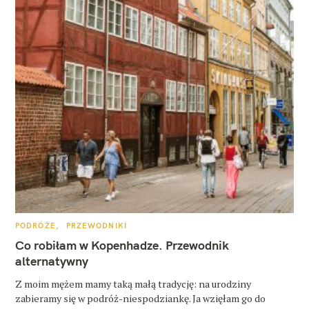
K
PODRÓŻE
PRZEWODNIKI
A
T
Co robiłam w Kopenhadze. Przewodnik
E
G
alternatywny
O
R
Z moim mężem mamy taką małą tradycję: na urodziny
I
E
zabieramy się w podróż-niespodziankę. Ja wzięłam go do