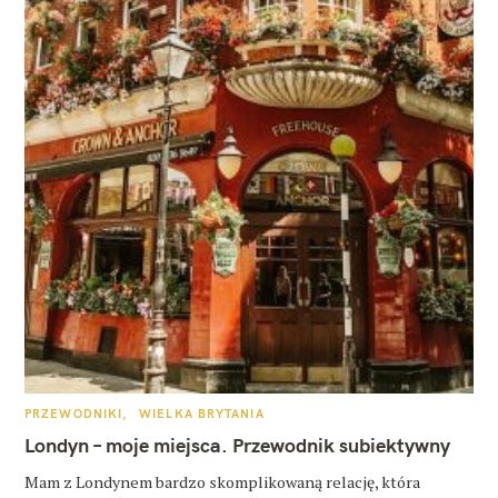
K
PRZEWODNIKI
WIELKA BRYTANIA
A
T
Londyn – moje miejsca. Przewodnik subiektywny
E
G
O
Mam z Londynem bardzo skomplikowaną relację, która
R