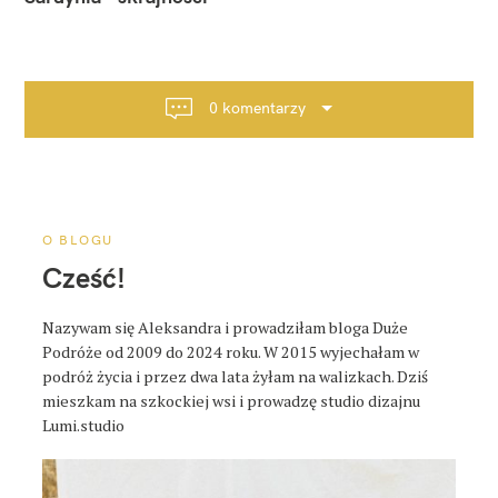
w
i
g
a
0 komentarzy
c
j
a
p
o
O BLOGU
s
Cześć!
t
a
Nazywam się Aleksandra i prowadziłam bloga Duże
Podróże od 2009 do 2024 roku. W 2015 wyjechałam w
podróż życia i przez dwa lata żyłam na walizkach. Dziś
mieszkam na szkockiej wsi i prowadzę studio dizajnu
Lumi.studio