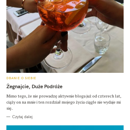
K
DBANIE O SIEBIE
A
T
Żegnajcie, Duże Podróże
E
G
O
Mimo tego, że nie prowadzę aktywnie bloga już od czterech lat,
R
ciąży on na mnie i ten rozdział mojego życia ciągle nie wydaje mi
I
E
się..
Czytaj dalej