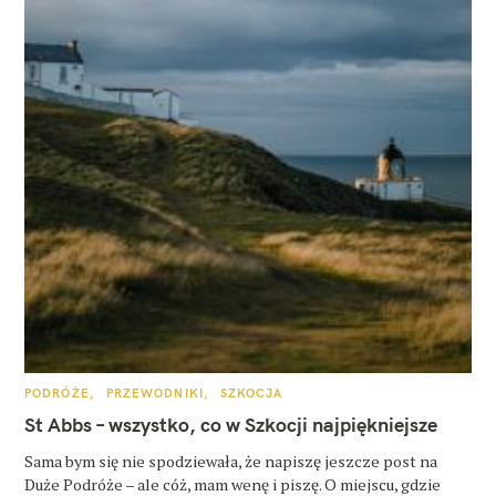
K
PODRÓŻE
PRZEWODNIKI
SZKOCJA
A
T
St Abbs – wszystko, co w Szkocji najpiękniejsze
E
G
O
Sama bym się nie spodziewała, że napiszę jeszcze post na
R
Duże Podróże – ale cóż, mam wenę i piszę. O miejscu, gdzie
I