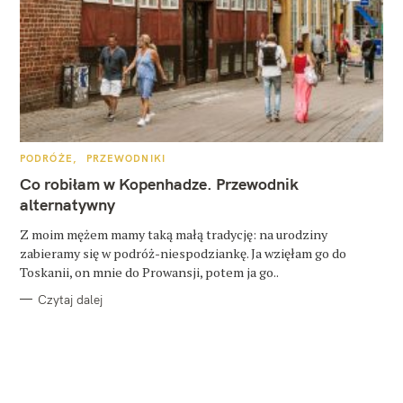
K
PODRÓŻE
PRZEWODNIKI
A
T
Co robiłam w Kopenhadze. Przewodnik
E
G
alternatywny
O
R
Z moim mężem mamy taką małą tradycję: na urodziny
I
E
zabieramy się w podróż-niespodziankę. Ja wzięłam go do
Toskanii, on mnie do Prowansji, potem ja go..
Czytaj dalej