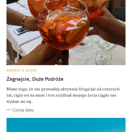
K
DBANIE O SIEBIE
A
T
Żegnajcie, Duże Podróże
E
G
O
Mimo tego, że nie prowadzę aktywnie bloga już od czterech
R
lat, ciąży on na mnie i ten rozdział mojego życia ciągle nie
I
E
wydaje mi się..
Czytaj dalej