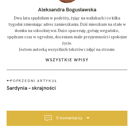
Aleksandra Bogusławska
Dwa lata spędziłam w podróży, żyjąc na walizkach i co kilka
tygodni zmieniając adres zamieszkania. Dziś mieszkam na stałe w
domku na szkockiej wsi. Dużo spaceruję, gotuję wegańsko,
spędzam czas w ogrodzie, doceniam małe przyjemności i spokojne
życie.
Jestem autorką wszystkich tekstów i zdjęć na stronie.
WSZYSTKIE WPISY
N
POPRZEDNI ARTYKUŁ
a
Sardynia – skrajności
w
i
g
a
0 komentarzy
c
j