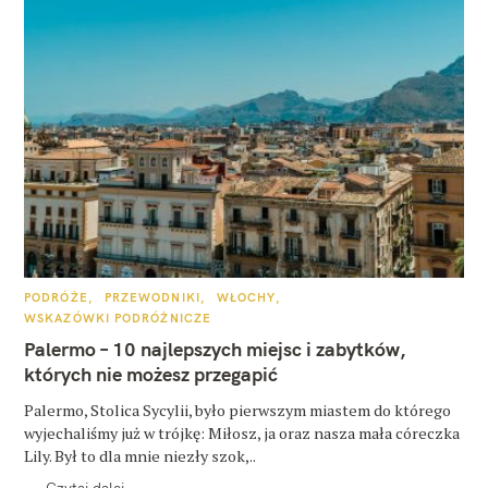
K
PODRÓŻE
PRZEWODNIKI
WŁOCHY
A
WSKAZÓWKI PODRÓŻNICZE
T
E
Palermo – 10 najlepszych miejsc i zabytków,
G
O
których nie możesz przegapić
R
I
E
Palermo, Stolica Sycylii, było pierwszym miastem do którego
wyjechaliśmy już w trójkę: Miłosz, ja oraz nasza mała córeczka
Lily. Był to dla mnie niezły szok,..
Czytaj dalej