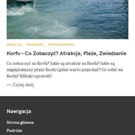
K
GRECJA
PODRÓŻE
PRZEWODNIKI
A
T
Korfu – Co Zobaczyć? Atrakcje, Plaże, Zwiedzanie
E
G
O
Co zobaczyć na Korfu? Jakie są atrakcje na Korfu? Jakie są
R
najpiękniejsze plaże Korfu i gdzie warto pojechać? Co robić na
I
E
Korfu? Kliknij i sprawdź!
Czytaj dalej
Nawigacja
Strona główna
Podróże