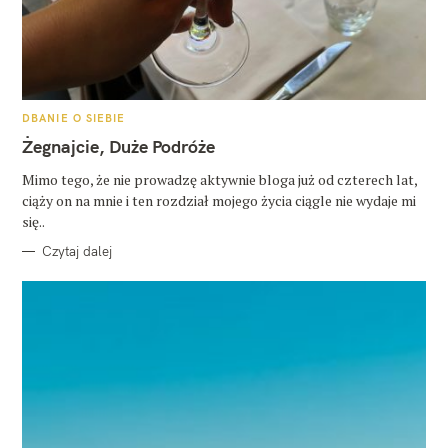
K
DBANIE O SIEBIE
A
T
Żegnajcie, Duże Podróże
E
G
O
Mimo tego, że nie prowadzę aktywnie bloga już od czterech lat,
R
ciąży on na mnie i ten rozdział mojego życia ciągle nie wydaje mi
I
E
się..
Czytaj dalej