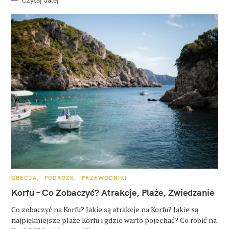
K
GRECJA
PODRÓŻE
PRZEWODNIKI
A
T
Korfu – Co Zobaczyć? Atrakcje, Plaże, Zwiedzanie
E
G
O
Co zobaczyć na Korfu? Jakie są atrakcje na Korfu? Jakie są
R
najpiękniejsze plaże Korfu i gdzie warto pojechać? Co robić na
I
E