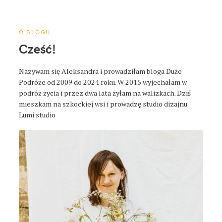
a
p
o
O BLOGU
s
Cześć!
t
a
Nazywam się Aleksandra i prowadziłam bloga Duże
Podróże od 2009 do 2024 roku. W 2015 wyjechałam w
podróż życia i przez dwa lata żyłam na walizkach. Dziś
mieszkam na szkockiej wsi i prowadzę studio dizajnu
Lumi.studio