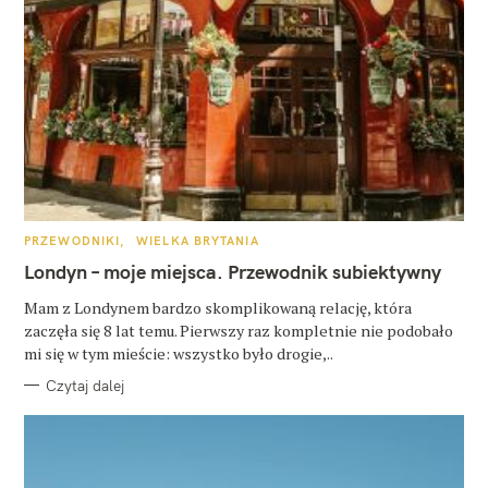
K
PRZEWODNIKI
WIELKA BRYTANIA
A
T
Londyn – moje miejsca. Przewodnik subiektywny
E
G
O
Mam z Londynem bardzo skomplikowaną relację, która
R
zaczęła się 8 lat temu. Pierwszy raz kompletnie nie podobało
I
E
mi się w tym mieście: wszystko było drogie,..
Czytaj dalej