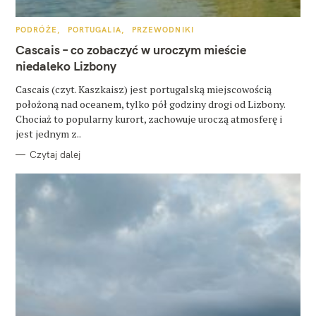
u
k
K
PODRÓŻE
PORTUGALIA
PRZEWODNIKI
A
a
T
Cascais – co zobaczyć w uroczym mieście
E
j
G
niedaleko Lizbony
O
R
:
Cascais (czyt. Kaszkaisz) jest portugalską miejscowością
I
E
położoną nad oceanem, tylko pół godziny drogi od Lizbony.
Chociaż to popularny kurort, zachowuje uroczą atmosferę i
jest jednym z..
Czytaj dalej