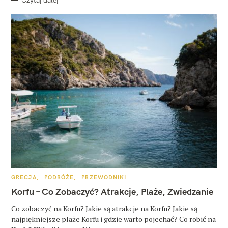
K
GRECJA
PODRÓŻE
PRZEWODNIKI
A
T
Korfu – Co Zobaczyć? Atrakcje, Plaże, Zwiedzanie
E
G
O
Co zobaczyć na Korfu? Jakie są atrakcje na Korfu? Jakie są
R
najpiękniejsze plaże Korfu i gdzie warto pojechać? Co robić na
I
E