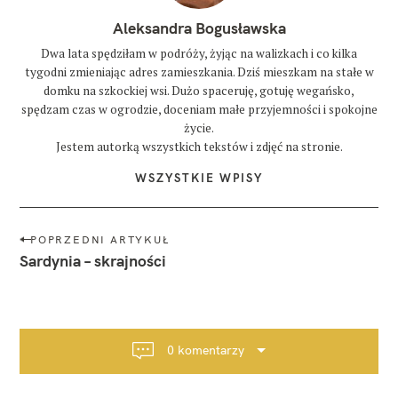
Aleksandra Bogusławska
Dwa lata spędziłam w podróży, żyjąc na walizkach i co kilka
tygodni zmieniając adres zamieszkania. Dziś mieszkam na stałe w
domku na szkockiej wsi. Dużo spaceruję, gotuję wegańsko,
spędzam czas w ogrodzie, doceniam małe przyjemności i spokojne
życie.
Jestem autorką wszystkich tekstów i zdjęć na stronie.
WSZYSTKIE WPISY
N
POPRZEDNI ARTYKUŁ
a
Sardynia – skrajności
w
i
g
a
0 komentarzy
c
j