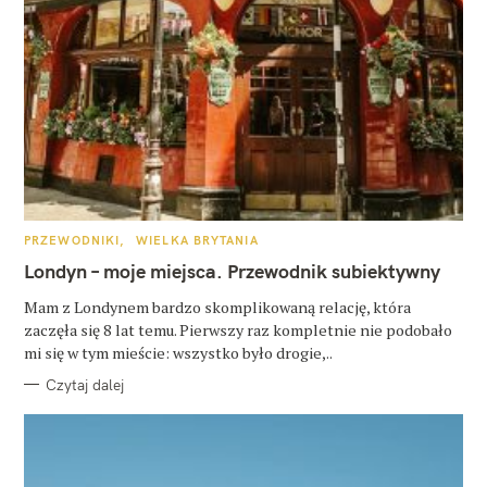
K
PRZEWODNIKI
WIELKA BRYTANIA
A
T
Londyn – moje miejsca. Przewodnik subiektywny
E
G
O
Mam z Londynem bardzo skomplikowaną relację, która
R
zaczęła się 8 lat temu. Pierwszy raz kompletnie nie podobało
I
E
mi się w tym mieście: wszystko było drogie,..
Czytaj dalej