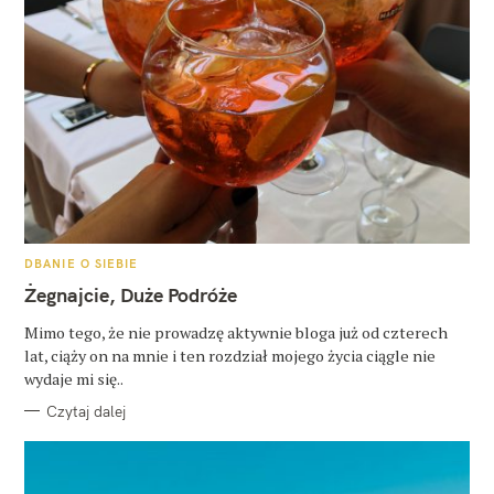
K
DBANIE O SIEBIE
A
T
Żegnajcie, Duże Podróże
E
G
O
Mimo tego, że nie prowadzę aktywnie bloga już od czterech
R
lat, ciąży on na mnie i ten rozdział mojego życia ciągle nie
I
E
wydaje mi się..
Czytaj dalej