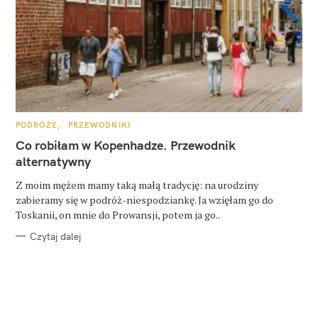
K
PODRÓŻE
PRZEWODNIKI
A
T
Co robiłam w Kopenhadze. Przewodnik
E
G
alternatywny
O
R
Z moim mężem mamy taką małą tradycję: na urodziny
I
E
zabieramy się w podróż-niespodziankę. Ja wzięłam go do
Toskanii, on mnie do Prowansji, potem ja go..
Czytaj dalej