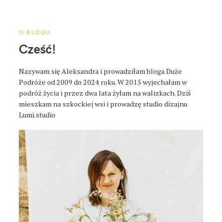
a
p
o
O BLOGU
s
Cześć!
t
a
Nazywam się Aleksandra i prowadziłam bloga Duże
Podróże od 2009 do 2024 roku. W 2015 wyjechałam w
podróż życia i przez dwa lata żyłam na walizkach. Dziś
mieszkam na szkockiej wsi i prowadzę studio dizajnu
Lumi.studio