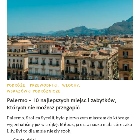
K
PODRÓŻE
PRZEWODNIKI
WŁOCHY
A
WSKAZÓWKI PODRÓŻNICZE
T
E
Palermo – 10 najlepszych miejsc i zabytków,
G
O
których nie możesz przegapić
R
I
E
Palermo, Stolica Sycylii, było pierwszym miastem do którego
wyjechaliśmy już w trójkę: Miłosz, ja oraz nasza mała córeczka
Lily. Był to dla mnie niezły szok,..
Czytaj dalej