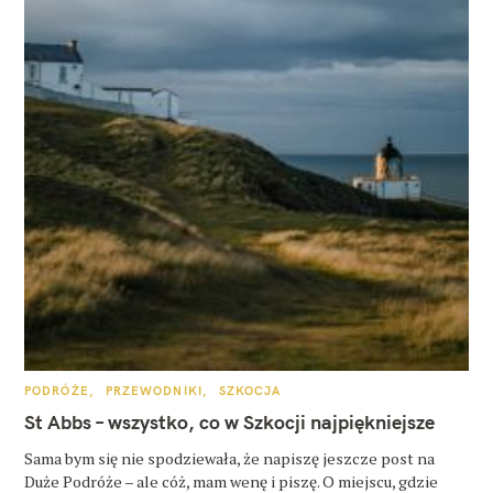
K
PODRÓŻE
PRZEWODNIKI
SZKOCJA
A
T
St Abbs – wszystko, co w Szkocji najpiękniejsze
E
G
O
Sama bym się nie spodziewała, że napiszę jeszcze post na
R
Duże Podróże – ale cóż, mam wenę i piszę. O miejscu, gdzie
I