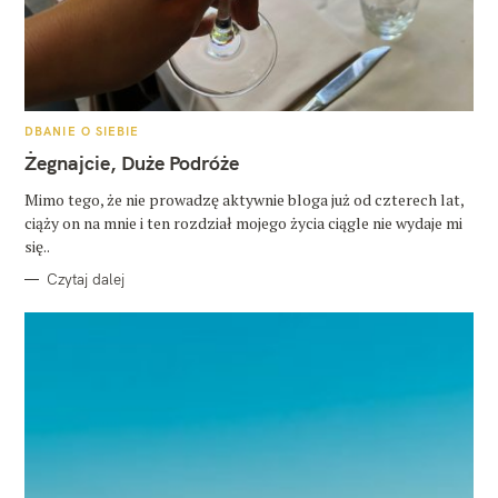
K
DBANIE O SIEBIE
A
T
Żegnajcie, Duże Podróże
E
G
O
Mimo tego, że nie prowadzę aktywnie bloga już od czterech lat,
R
ciąży on na mnie i ten rozdział mojego życia ciągle nie wydaje mi
I
E
się..
Czytaj dalej