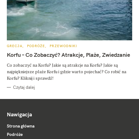
K
GRECJA
PODRÓŻE
PRZEWODNIKI
A
T
Korfu – Co Zobaczyć? Atrakcje, Plaże, Zwiedzanie
E
G
O
Co zobaczyć na Korfu? Jakie są atrakcje na Korfu? Jakie są
R
najpiękniejsze plaże Korfu i gdzie warto pojechać? Co robić na
I
E
Korfu? Kliknij i sprawdź!
Czytaj dalej
Nawigacja
Strona główna
Podróże