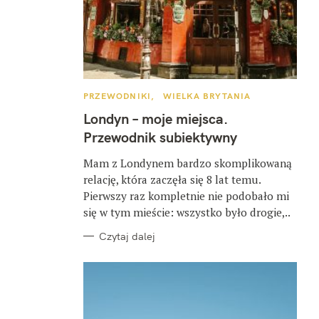
K
PRZEWODNIKI
WIELKA BRYTANIA
A
T
Londyn – moje miejsca.
E
G
Przewodnik subiektywny
O
R
I
Mam z Londynem bardzo skomplikowaną
E
relację, która zaczęła się 8 lat temu.
Pierwszy raz kompletnie nie podobało mi
się w tym mieście: wszystko było drogie,..
Czytaj dalej