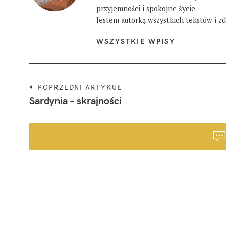
przyjemności i spokojne życie.
Jestem autorką wszystkich tekstów i zdj
WSZYSTKIE WPISY
N
POPRZEDNI ARTYKUŁ
a
Sardynia – skrajności
w
i
g
a
c
j
a
p