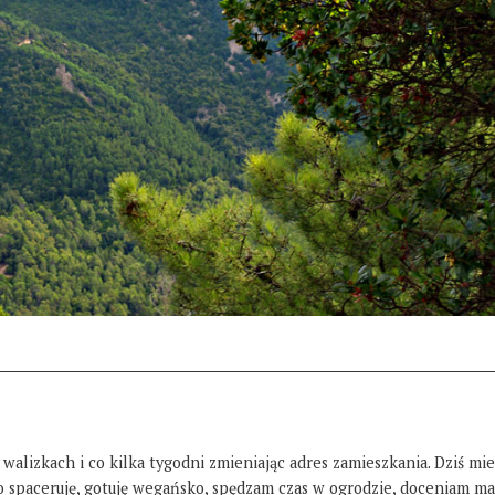
 walizkach i co kilka tygodni zmieniając adres zamieszkania. Dziś mi
żo spaceruję, gotuję wegańsko, spędzam czas w ogrodzie, doceniam ma