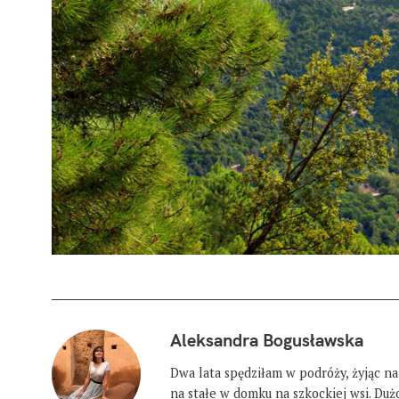
Aleksandra Bogusławska
Dwa lata spędziłam w podróży, żyjąc na
na stałe w domku na szkockiej wsi. Du