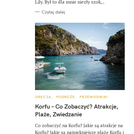
Lily. Był to dla mnie niezły szok,..
Czytaj dalej
K
GRECJA
PODRÓŻE
PRZEWODNIKI
A
T
Korfu – Co Zobaczyć? Atrakcje,
E
G
Plaże, Zwiedzanie
O
R
I
Co zobaczyć na Korfu? Jakie są atrakcje na
E
Korfu? Jakie są najpiękniejsze plaże Korfu i