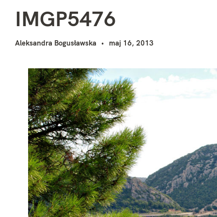
I
i
IMGP5476
Aleksandra Bogusławska
maj 16, 2013