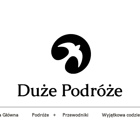
yj niezapomniane przygody z Duże Podróże. Przewodniki, porady, 
a Główna
Podróże
Przewodniki
Wyjątkowa codzi
Duże 
a Główna
Podróże
Przewodniki
Wyjątkowa codzi