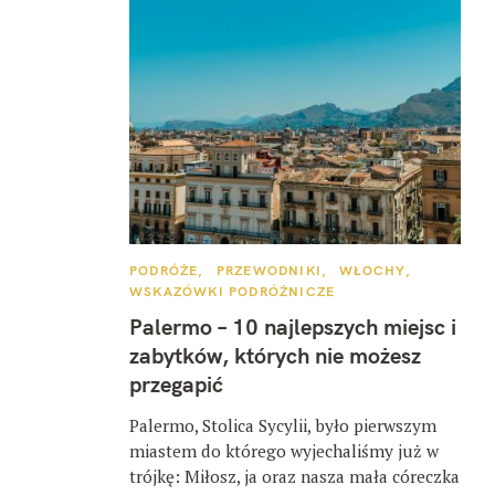
K
PODRÓŻE
PRZEWODNIKI
WŁOCHY
A
WSKAZÓWKI PODRÓŻNICZE
T
E
Palermo – 10 najlepszych miejsc i
G
O
zabytków, których nie możesz
R
I
przegapić
E
Palermo, Stolica Sycylii, było pierwszym
miastem do którego wyjechaliśmy już w
trójkę: Miłosz, ja oraz nasza mała córeczka