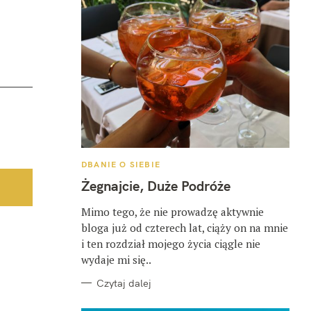
K
DBANIE O SIEBIE
A
T
Żegnajcie, Duże Podróże
E
G
O
Mimo tego, że nie prowadzę aktywnie
R
bloga już od czterech lat, ciąży on na mnie
I
E
i ten rozdział mojego życia ciągle nie
wydaje mi się..
Czytaj dalej