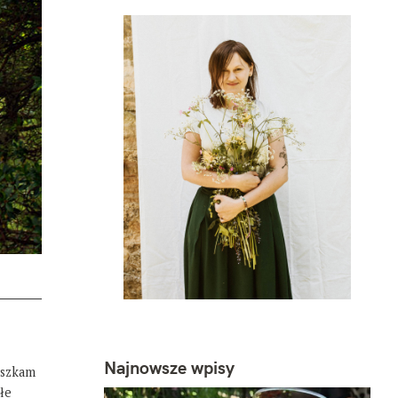
Najnowsze wpisy
eszkam
łe