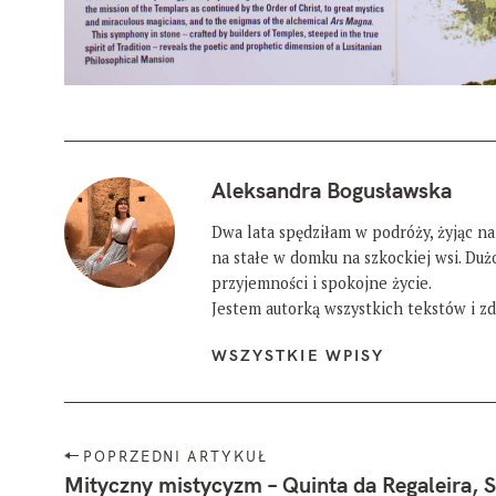
Aleksandra Bogusławska
Dwa lata spędziłam w podróży, żyjąc na
na stałe w domku na szkockiej wsi. Du
przyjemności i spokojne życie.
Jestem autorką wszystkich tekstów i zdj
WSZYSTKIE WPISY
W
N
POPRZEDNI ARTYKUŁ
y
a
Mityczny mistycyzm – Quinta da Regaleira, S