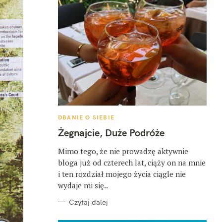
K
DBANIE O SIEBIE
A
T
Żegnajcie, Duże Podróże
E
G
O
Mimo tego, że nie prowadzę aktywnie
R
bloga już od czterech lat, ciąży on na mnie
I
E
i ten rozdział mojego życia ciągle nie
wydaje mi się..
Czytaj dalej