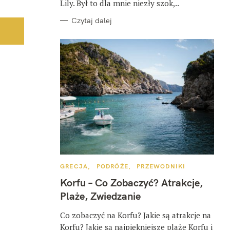
Lily. Był to dla mnie niezły szok,..
Czytaj dalej
K
GRECJA
PODRÓŻE
PRZEWODNIKI
A
T
Korfu – Co Zobaczyć? Atrakcje,
E
G
Plaże, Zwiedzanie
O
R
I
Co zobaczyć na Korfu? Jakie są atrakcje na
E
Korfu? Jakie są najpiękniejsze plaże Korfu i