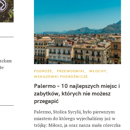
eszkam
łe
K
PODRÓŻE
PRZEWODNIKI
WŁOCHY
A
WSKAZÓWKI PODRÓŻNICZE
T
E
Palermo – 10 najlepszych miejsc i
G
O
zabytków, których nie możesz
R
I
przegapić
E
Palermo, Stolica Sycylii, było pierwszym
miastem do którego wyjechaliśmy już w
trójkę: Miłosz, ja oraz nasza mała córeczka