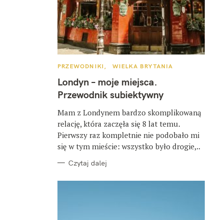
K
PRZEWODNIKI
WIELKA BRYTANIA
A
T
Londyn – moje miejsca.
E
G
Przewodnik subiektywny
O
R
I
Mam z Londynem bardzo skomplikowaną
E
relację, która zaczęła się 8 lat temu.
Pierwszy raz kompletnie nie podobało mi
się w tym mieście: wszystko było drogie,..
Czytaj dalej