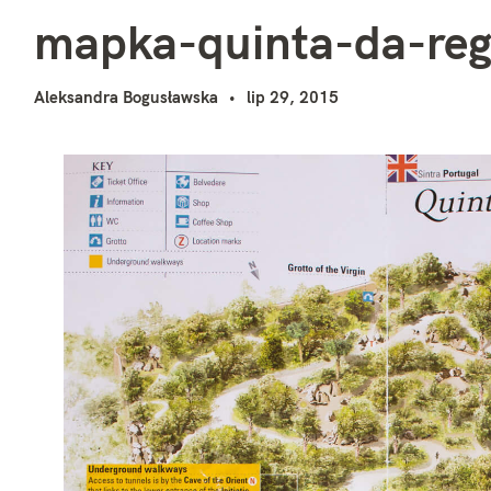
m
i
mapka-quinta-da-reg
Aleksandra Bogusławska
lip 29, 2015