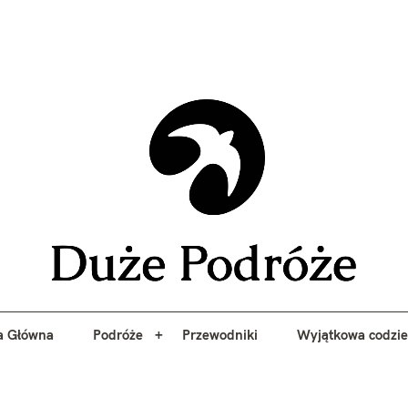
yj niezapomniane przygody z Duże Podróże. Przewodniki, porady, 
a Główna
Podróże
Przewodniki
Wyjątkowa codzi
Duże 
a Główna
Podróże
Przewodniki
Wyjątkowa codzi