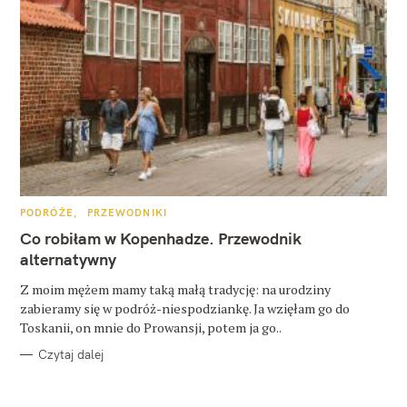
K
PODRÓŻE
PRZEWODNIKI
A
T
Co robiłam w Kopenhadze. Przewodnik
E
G
alternatywny
O
R
Z moim mężem mamy taką małą tradycję: na urodziny
I
E
zabieramy się w podróż-niespodziankę. Ja wzięłam go do
Toskanii, on mnie do Prowansji, potem ja go..
Czytaj dalej