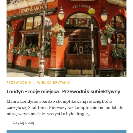
K
PRZEWODNIKI
WIELKA BRYTANIA
A
T
Londyn – moje miejsca. Przewodnik subiektywny
E
G
O
Mam z Londynem bardzo skomplikowaną relację, która
R
zaczęła się 8 lat temu. Pierwszy raz kompletnie nie podobało
I
E
mi się w tym mieście: wszystko było drogie,..
Czytaj dalej