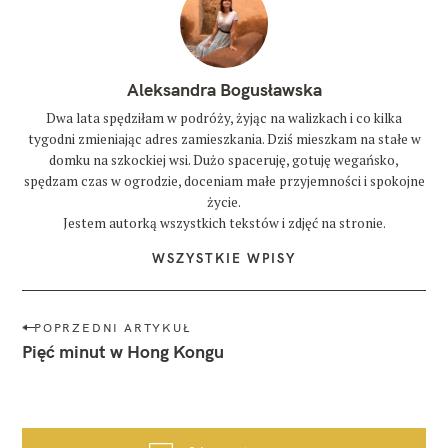
Aleksandra Bogusławska
Dwa lata spędziłam w podróży, żyjąc na walizkach i co kilka
tygodni zmieniając adres zamieszkania. Dziś mieszkam na stałe w
domku na szkockiej wsi. Dużo spaceruję, gotuję wegańsko,
spędzam czas w ogrodzie, doceniam małe przyjemności i spokojne
życie.
Jestem autorką wszystkich tekstów i zdjęć na stronie.
WSZYSTKIE WPISY
N
POPRZEDNI ARTYKUŁ
a
Pięć minut w Hong Kongu
w
i
g
a