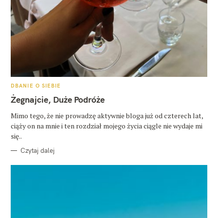
K
DBANIE O SIEBIE
A
T
Żegnajcie, Duże Podróże
E
G
O
Mimo tego, że nie prowadzę aktywnie bloga już od czterech lat,
R
ciąży on na mnie i ten rozdział mojego życia ciągle nie wydaje mi
I
E
się..
Czytaj dalej