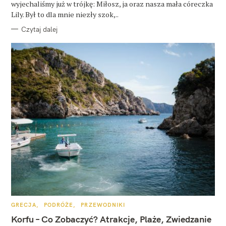
wyjechaliśmy już w trójkę: Miłosz, ja oraz nasza mała córeczka
Lily. Był to dla mnie niezły szok,..
Czytaj dalej
K
GRECJA
PODRÓŻE
PRZEWODNIKI
A
T
Korfu – Co Zobaczyć? Atrakcje, Plaże, Zwiedzanie
E