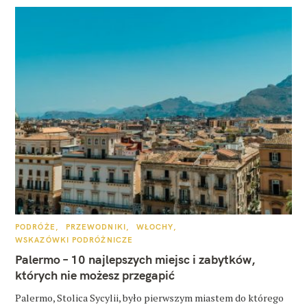
K
PODRÓŻE
PRZEWODNIKI
WŁOCHY
A
WSKAZÓWKI PODRÓŻNICZE
T
E
Palermo – 10 najlepszych miejsc i zabytków,
G
O
których nie możesz przegapić
R
I
E
Palermo, Stolica Sycylii, było pierwszym miastem do którego