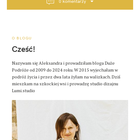
0 komentarzy
c
j
a
p
o
O BLOGU
s
Cześć!
t
a
Nazywam się Aleksandra i prowadziłam bloga Duże
Podróże od 2009 do 2024 roku. W 2015 wyjechałam w
podróż życia i przez dwa lata żyłam na walizkach. Dziś
mieszkam na szkockiej wsi i prowadzę studio dizajnu
Lumi.studio