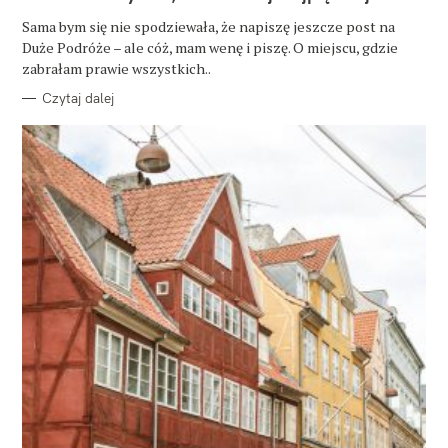
G
O
Sama bym się nie spodziewała, że napiszę jeszcze post na
R
Duże Podróże – ale cóż, mam wenę i piszę. O miejscu, gdzie
I
E
zabrałam prawie wszystkich..
Czytaj dalej