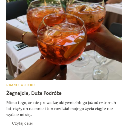
K
DBANIE O SIEBIE
A
T
Żegnajcie, Duże Podróże
E
G
O
Mimo tego, że nie prowadzę aktywnie bloga już od czterech
R
lat, ciąży on na mnie i ten rozdział mojego życia ciągle nie
I
E
wydaje mi się..
Czytaj dalej