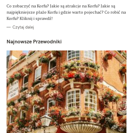
G
O
Co zobaczyć na Korfu? Jakie są atrakcje na Korfu? Jakie są
R
najpiękniejsze plaże Korfu i gdzie warto pojechać? Co robić na
I
E
Korfu? Kliknij i sprawdź!
Czytaj dalej
Najnowsze Przewodniki