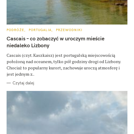
K
PODRÓŻE
PORTUGALIA
PRZEWODNIKI
A
T
Cascais – co zobaczyć w uroczym mieście
E
G
niedaleko Lizbony
O
R
Cascais (czyt. Kaszkaisz) jest portugalską miejscowością
I
E
położoną nad oceanem, tylko pół godziny drogi od Lizbony.
Chociaż to popularny kurort, zachowuje uroczą atmosferę i
jest jednym z..
Czytaj dalej