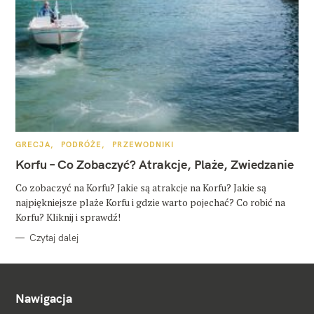
K
GRECJA
PODRÓŻE
PRZEWODNIKI
A
T
Korfu – Co Zobaczyć? Atrakcje, Plaże, Zwiedzanie
E
G
O
Co zobaczyć na Korfu? Jakie są atrakcje na Korfu? Jakie są
R
najpiękniejsze plaże Korfu i gdzie warto pojechać? Co robić na
I
E
Korfu? Kliknij i sprawdź!
Czytaj dalej
Nawigacja