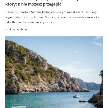
O
których nie możesz przegapić
R
I
E
Palermo, Stolica Sycylii, było pierwszym miastem do którego
wyjechaliśmy już w trójkę: Miłosz, ja oraz nasza mała córeczka
Lily. Był to dla mnie niezły szok,..
Czytaj dalej