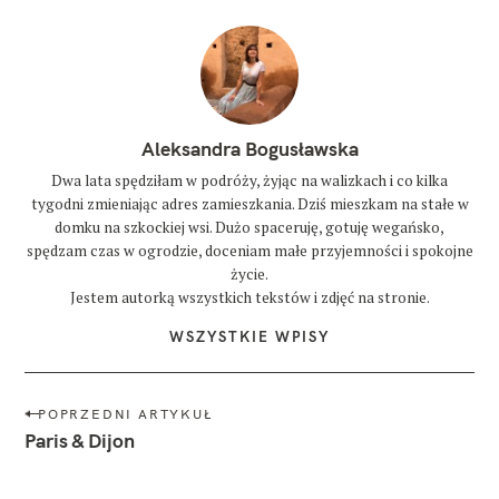
Aleksandra Bogusławska
Dwa lata spędziłam w podróży, żyjąc na walizkach i co kilka
tygodni zmieniając adres zamieszkania. Dziś mieszkam na stałe w
domku na szkockiej wsi. Dużo spaceruję, gotuję wegańsko,
spędzam czas w ogrodzie, doceniam małe przyjemności i spokojne
życie.
Jestem autorką wszystkich tekstów i zdjęć na stronie.
WSZYSTKIE WPISY
N
POPRZEDNI ARTYKUŁ
a
Paris & Dijon
w
i