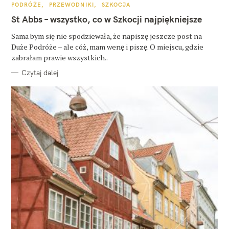
K
PODRÓŻE
PRZEWODNIKI
SZKOCJA
A
T
St Abbs – wszystko, co w Szkocji najpiękniejsze
E
G
O
Sama bym się nie spodziewała, że napiszę jeszcze post na
R
Duże Podróże – ale cóż, mam wenę i piszę. O miejscu, gdzie
I
E
zabrałam prawie wszystkich..
Czytaj dalej