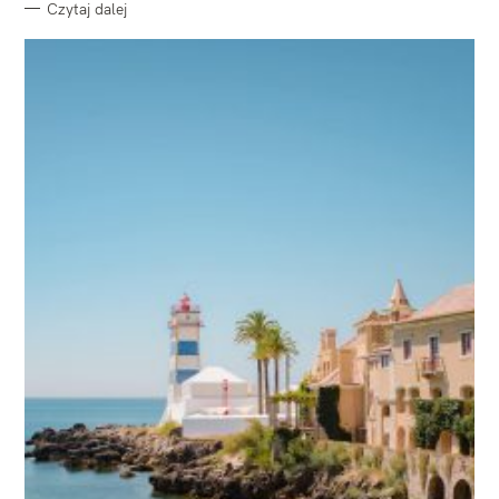
Czytaj dalej
W
y
s