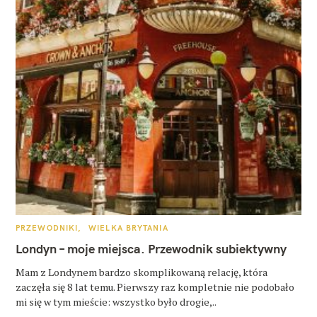
K
PRZEWODNIKI
WIELKA BRYTANIA
A
T
Londyn – moje miejsca. Przewodnik subiektywny
E
G
O
Mam z Londynem bardzo skomplikowaną relację, która
R
zaczęła się 8 lat temu. Pierwszy raz kompletnie nie podobało
I
E
mi się w tym mieście: wszystko było drogie,..