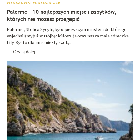
A
WSKAZÓWKI PODRÓŻNICZE
T
E
Palermo – 10 najlepszych miejsc i zabytków,
G
O
których nie możesz przegapić
R
I
E
Palermo, Stolica Sycylii, było pierwszym miastem do którego
wyjechaliśmy już w trójkę: Miłosz, ja oraz nasza mała córeczka
Lily. Był to dla mnie niezły szok,..
Czytaj dalej