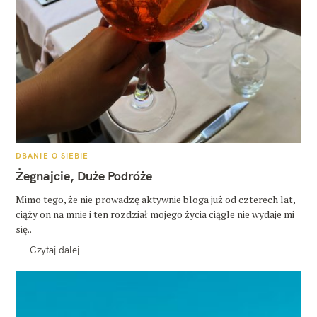
K
DBANIE O SIEBIE
A
T
Żegnajcie, Duże Podróże
E
G
O
Mimo tego, że nie prowadzę aktywnie bloga już od czterech lat,
R
ciąży on na mnie i ten rozdział mojego życia ciągle nie wydaje mi
I
E
się..
Czytaj dalej