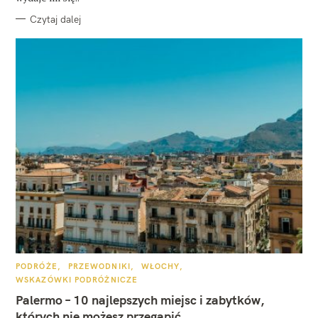
Czytaj dalej
K
PODRÓŻE
PRZEWODNIKI
WŁOCHY
A
WSKAZÓWKI PODRÓŻNICZE
T
E
Palermo – 10 najlepszych miejsc i zabytków,
G
O
których nie możesz przegapić
R