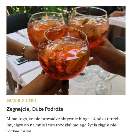
K
DBANIE O SIEBIE
A
T
Żegnajcie, Duże Podróże
E
G
O
Mimo tego, że nie prowadzę aktywnie bloga już od czterech
R
lat, ciąży on na mnie i ten rozdział mojego życia ciągle nie
I
E
wydaje mi się..