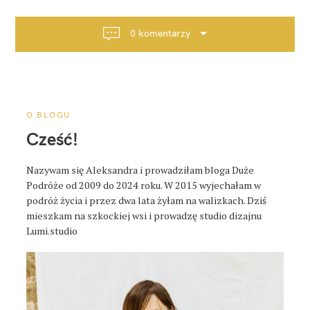
g
a
0 komentarzy
c
j
a
p
o
O BLOGU
s
Cześć!
t
a
Nazywam się Aleksandra i prowadziłam bloga Duże
Podróże od 2009 do 2024 roku. W 2015 wyjechałam w
podróż życia i przez dwa lata żyłam na walizkach. Dziś
mieszkam na szkockiej wsi i prowadzę studio dizajnu
Lumi.studio