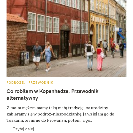
K
PODRÓŻE
PRZEWODNIKI
A
T
Co robiłam w Kopenhadze. Przewodnik
E
G
alternatywny
O
R
Z moim mężem mamy taką małą tradycję: na urodziny
I
E
zabieramy się w podróż-niespodziankę. Ja wzięłam go do
Toskanii, on mnie do Prowansji, potem ja go..
Czytaj dalej