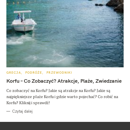
K
GRECJA
PODRÓŻE
PRZEWODNIKI
A
T
Korfu – Co Zobaczyć? Atrakcje, Plaże, Zwiedzanie
E
G
O
Co zobaczyć na Korfu? Jakie są atrakcje na Korfu? Jakie są
R
najpiękniejsze plaże Korfu i gdzie warto pojechać? Co robić na
I
E
Korfu? Kliknij i sprawdź!
Czytaj dalej