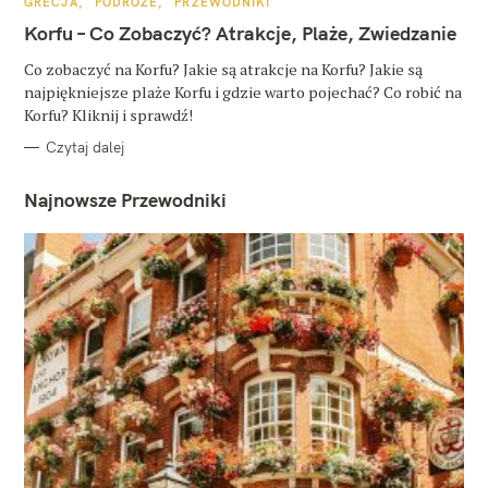
K
GRECJA
PODRÓŻE
PRZEWODNIKI
A
T
Korfu – Co Zobaczyć? Atrakcje, Plaże, Zwiedzanie
E
G
O
Co zobaczyć na Korfu? Jakie są atrakcje na Korfu? Jakie są
R
najpiękniejsze plaże Korfu i gdzie warto pojechać? Co robić na
I
E
Korfu? Kliknij i sprawdź!
Czytaj dalej
Najnowsze Przewodniki