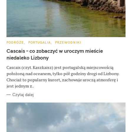
z
u
k
a
j
K
PODRÓŻE
PORTUGALIA
PRZEWODNIKI
A
T
Cascais – co zobaczyć w uroczym mieście
:
E
G
niedaleko Lizbony
O
R
Cascais (czyt. Kaszkaisz) jest portugalską miejscowością
I
E
położoną nad oceanem, tylko pół godziny drogi od Lizbony.
Chociaż to popularny kurort, zachowuje uroczą atmosferę i
jest jednym z..
Czytaj dalej