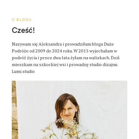
a
p
o
O BLOGU
s
Cześć!
t
a
Nazywam się Aleksandra i prowadziłam bloga Duże
Podróże od 2009 do 2024 roku. W 2015 wyjechałam w
podróż życia i przez dwa lata żyłam na walizkach. Dziś
mieszkam na szkockiej wsi i prowadzę studio dizajnu
Lumi.studio