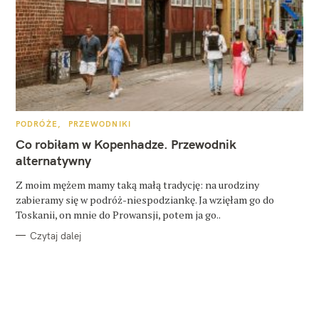
K
PODRÓŻE
PRZEWODNIKI
A
T
Co robiłam w Kopenhadze. Przewodnik
E
G
alternatywny
O
R
Z moim mężem mamy taką małą tradycję: na urodziny
I
E
zabieramy się w podróż-niespodziankę. Ja wzięłam go do
Toskanii, on mnie do Prowansji, potem ja go..
Czytaj dalej