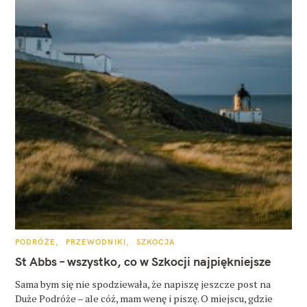
K
PODRÓŻE
PRZEWODNIKI
SZKOCJA
A
T
St Abbs – wszystko, co w Szkocji najpiękniejsze
E
G
O
Sama bym się nie spodziewała, że napiszę jeszcze post na
R
Duże Podróże – ale cóż, mam wenę i piszę. O miejscu, gdzie
I