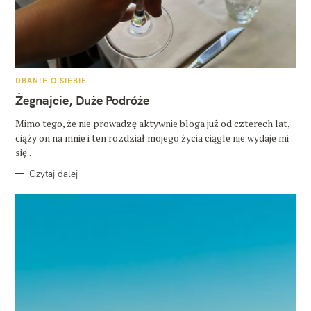
K
DBANIE O SIEBIE
A
T
Żegnajcie, Duże Podróże
E
G
O
Mimo tego, że nie prowadzę aktywnie bloga już od czterech lat,
R
ciąży on na mnie i ten rozdział mojego życia ciągle nie wydaje mi
I
E
się..
Czytaj dalej