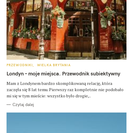
K
PRZEWODNIKI
WIELKA BRYTANIA
A
T
Londyn – moje miejsca. Przewodnik subiektywny
E
G
O
Mam z Londynem bardzo skomplikowaną relację, która
R
zaczęła się 8 lat temu. Pierwszy raz kompletnie nie podobało
I
E
mi się w tym mieście: wszystko było drogie,..
Czytaj dalej