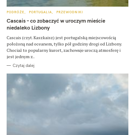
u
k
K
PODRÓŻE
PORTUGALIA
PRZEWODNIKI
A
a
T
Cascais – co zobaczyć w uroczym mieście
E
G
niedaleko Lizbony
j
O
R
:
Cascais (czyt. Kaszkaisz) jest portugalską miejscowością
I
E
położoną nad oceanem, tylko pół godziny drogi od Lizbony.
Chociaż to popularny kurort, zachowuje uroczą atmosferę i
jest jednym z..
Czytaj dalej