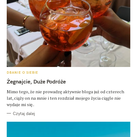
K
DBANIE O SIEBIE
A
T
Żegnajcie, Duże Podróże
E
G
O
Mimo tego, że nie prowadzę aktywnie bloga już od czterech
R
lat, ciąży on na mnie i ten rozdział mojego życia ciągle nie
I
E
wydaje mi się..
Czytaj dalej