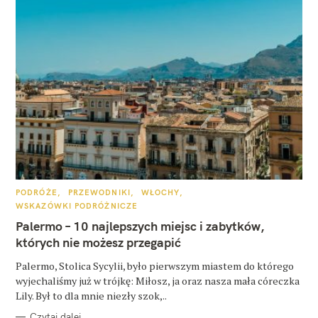
K
PODRÓŻE
PRZEWODNIKI
WŁOCHY
A
WSKAZÓWKI PODRÓŻNICZE
T
E
Palermo – 10 najlepszych miejsc i zabytków,
G
O
których nie możesz przegapić
R
I
E
Palermo, Stolica Sycylii, było pierwszym miastem do którego
wyjechaliśmy już w trójkę: Miłosz, ja oraz nasza mała córeczka
Lily. Był to dla mnie niezły szok,..
Czytaj dalej