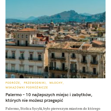
K
PODRÓŻE
PRZEWODNIKI
WŁOCHY
A
WSKAZÓWKI PODRÓŻNICZE
T
E
Palermo – 10 najlepszych miejsc i zabytków,
G
O
których nie możesz przegapić
R
I
E
Palermo, Stolica Sycylii, było pierwszym miastem do którego