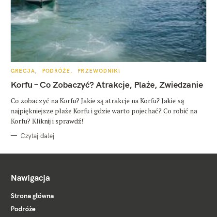
K
GRECJA
PODRÓŻE
PRZEWODNIKI
A
T
Korfu – Co Zobaczyć? Atrakcje, Plaże, Zwiedzanie
E
G
O
Co zobaczyć na Korfu? Jakie są atrakcje na Korfu? Jakie są
R
najpiękniejsze plaże Korfu i gdzie warto pojechać? Co robić na
I
E
Korfu? Kliknij i sprawdź!
Czytaj dalej
Nawigacja
Strona główna
Podróże