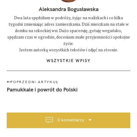
Aleksandra Bogusławska
Dwa lata spędziłam w podróży, żyjąc na walizkach i co kilka
tygodni zmieniając adres zamieszkania. Dziś mieszkam na stałe w
domku na szkockiej wsi. Dużo spaceruję, gotuję wegańsko,
spędzam czas w ogrodzie, doceniam małe przyjemności i spokojne
życie.
Jestem autorką wszystkich tekstów i zdjęć na stronie.
WSZYSTKIE WPISY
N
POPRZEDNI ARTYKUŁ
a
Pamukkale i powrót do Polski
w
i
g
a
0 komentarzy
c
j