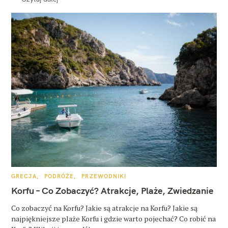
K
GRECJA
PODRÓŻE
PRZEWODNIKI
A
T
Korfu – Co Zobaczyć? Atrakcje, Plaże, Zwiedzanie
E
G
O
Co zobaczyć na Korfu? Jakie są atrakcje na Korfu? Jakie są
R
najpiękniejsze plaże Korfu i gdzie warto pojechać? Co robić na
I
E