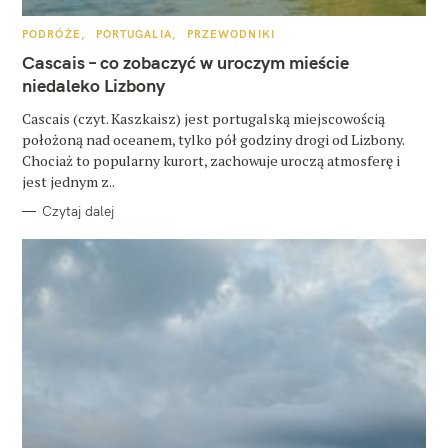
K
PODRÓŻE
PORTUGALIA
PRZEWODNIKI
A
T
Cascais – co zobaczyć w uroczym mieście
E
G
niedaleko Lizbony
O
R
Cascais (czyt. Kaszkaisz) jest portugalską miejscowością
I
E
położoną nad oceanem, tylko pół godziny drogi od Lizbony.
Chociaż to popularny kurort, zachowuje uroczą atmosferę i
jest jednym z..
Czytaj dalej