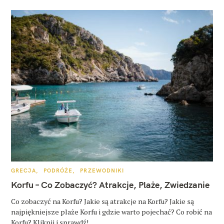
K
GRECJA
PODRÓŻE
PRZEWODNIKI
A
T
Korfu – Co Zobaczyć? Atrakcje, Plaże, Zwiedzanie
E
G
O
Co zobaczyć na Korfu? Jakie są atrakcje na Korfu? Jakie są
R
najpiękniejsze plaże Korfu i gdzie warto pojechać? Co robić na
I
E
Korfu? Kliknij i sprawdź!