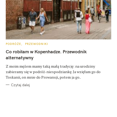
K
PODRÓŻE
PRZEWODNIKI
A
T
Co robiłam w Kopenhadze. Przewodnik
E
G
alternatywny
O
R
Z moim mężem mamy taką małą tradycję: na urodziny
I
E
zabieramy się w podróż-niespodziankę. Ja wzięłam go do
Toskanii, on mnie do Prowansji, potem ja go..
Czytaj dalej