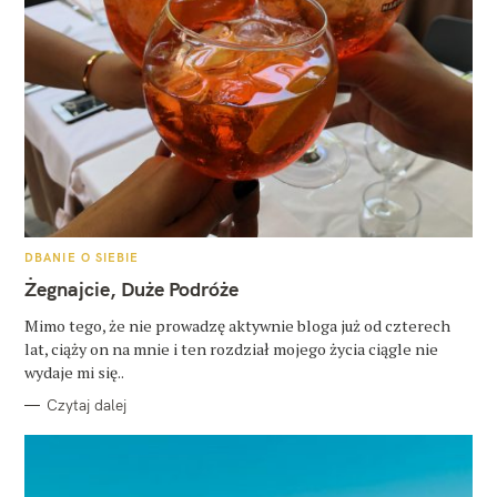
K
DBANIE O SIEBIE
A
T
Żegnajcie, Duże Podróże
E
G
O
Mimo tego, że nie prowadzę aktywnie bloga już od czterech
R
lat, ciąży on na mnie i ten rozdział mojego życia ciągle nie
I
E
wydaje mi się..
Czytaj dalej