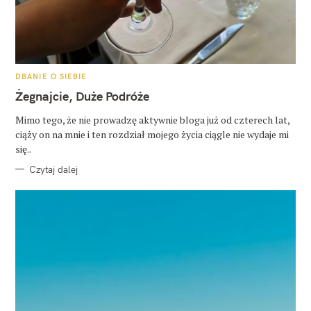
K
DBANIE O SIEBIE
A
T
Żegnajcie, Duże Podróże
E
G
O
Mimo tego, że nie prowadzę aktywnie bloga już od czterech lat,
R
ciąży on na mnie i ten rozdział mojego życia ciągle nie wydaje mi
I
E
się..
Czytaj dalej