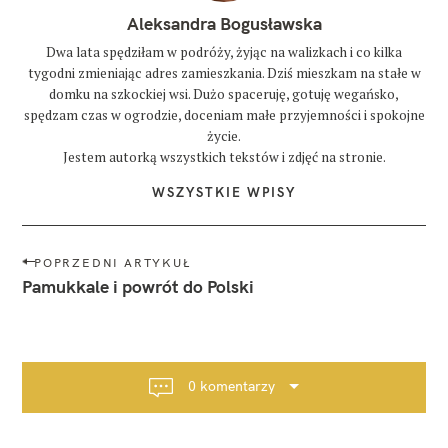
Aleksandra Bogusławska
Dwa lata spędziłam w podróży, żyjąc na walizkach i co kilka
tygodni zmieniając adres zamieszkania. Dziś mieszkam na stałe w
domku na szkockiej wsi. Dużo spaceruję, gotuję wegańsko,
spędzam czas w ogrodzie, doceniam małe przyjemności i spokojne
życie.
Jestem autorką wszystkich tekstów i zdjęć na stronie.
WSZYSTKIE WPISY
N
POPRZEDNI ARTYKUŁ
a
Pamukkale i powrót do Polski
w
i
g
a
0 komentarzy
c
j