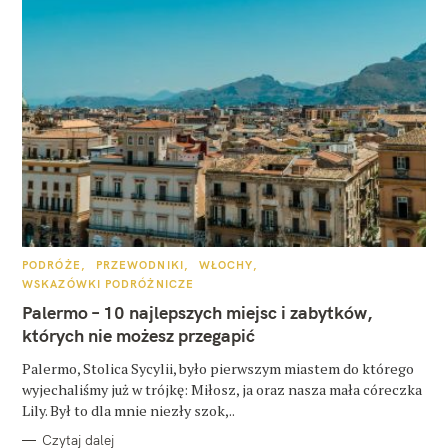
K
PODRÓŻE
PRZEWODNIKI
WŁOCHY
A
WSKAZÓWKI PODRÓŻNICZE
T
E
Palermo – 10 najlepszych miejsc i zabytków,
G
O
których nie możesz przegapić
R
I
E
Palermo, Stolica Sycylii, było pierwszym miastem do którego
wyjechaliśmy już w trójkę: Miłosz, ja oraz nasza mała córeczka
Lily. Był to dla mnie niezły szok,..
Czytaj dalej