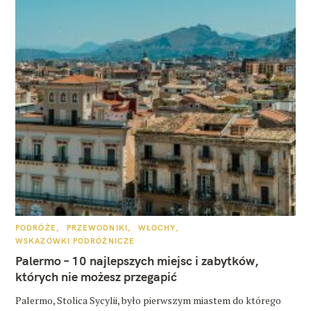
K
PODRÓŻE
PRZEWODNIKI
WŁOCHY
A
WSKAZÓWKI PODRÓŻNICZE
T
E
Palermo – 10 najlepszych miejsc i zabytków,
G
O
których nie możesz przegapić
R
I
E
Palermo, Stolica Sycylii, było pierwszym miastem do którego