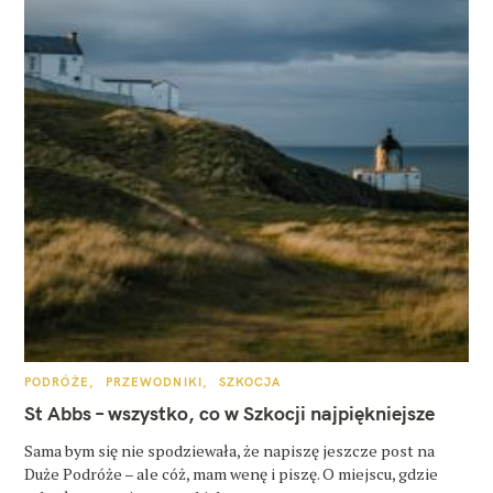
K
PODRÓŻE
PRZEWODNIKI
SZKOCJA
A
T
St Abbs – wszystko, co w Szkocji najpiękniejsze
E
G
O
Sama bym się nie spodziewała, że napiszę jeszcze post na
R
Duże Podróże – ale cóż, mam wenę i piszę. O miejscu, gdzie
I
E