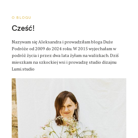
a
p
o
O BLOGU
s
Cześć!
t
a
Nazywam się Aleksandra i prowadziłam bloga Duże
Podróże od 2009 do 2024 roku. W 2015 wyjechałam w
podróż życia i przez dwa lata żyłam na walizkach. Dziś
mieszkam na szkockiej wsi i prowadzę studio dizajnu
Lumi.studio