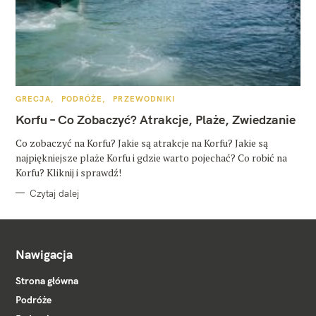
K
GRECJA
PODRÓŻE
PRZEWODNIKI
A
T
Korfu – Co Zobaczyć? Atrakcje, Plaże, Zwiedzanie
E
G
O
Co zobaczyć na Korfu? Jakie są atrakcje na Korfu? Jakie są
R
najpiękniejsze plaże Korfu i gdzie warto pojechać? Co robić na
I
E
Korfu? Kliknij i sprawdź!
Czytaj dalej
Nawigacja
Strona główna
Podróże