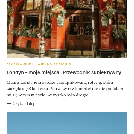
K
PRZEWODNIKI
WIELKA BRYTANIA
A
T
Londyn – moje miejsca. Przewodnik subiektywny
E
G
O
Mam z Londynem bardzo skomplikowaną relację, która
R
zaczęła się 8 lat temu. Pierwszy raz kompletnie nie podobało
I
E
mi się w tym mieście: wszystko było drogie,..
Czytaj dalej