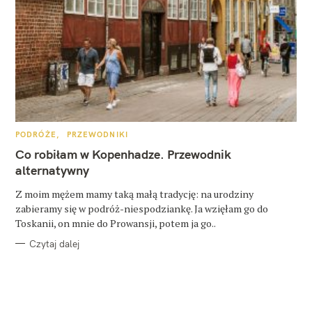
K
PODRÓŻE
PRZEWODNIKI
A
T
Co robiłam w Kopenhadze. Przewodnik
E
G
alternatywny
O
R
Z moim mężem mamy taką małą tradycję: na urodziny
I
E
zabieramy się w podróż-niespodziankę. Ja wzięłam go do
Toskanii, on mnie do Prowansji, potem ja go..
Czytaj dalej