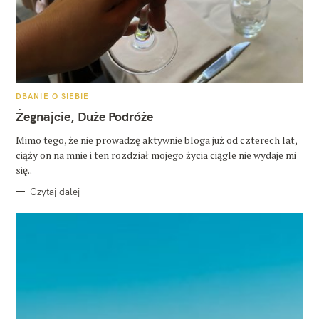
K
DBANIE O SIEBIE
A
T
Żegnajcie, Duże Podróże
E
G
O
Mimo tego, że nie prowadzę aktywnie bloga już od czterech lat,
R
ciąży on na mnie i ten rozdział mojego życia ciągle nie wydaje mi
I
E
się..
Czytaj dalej