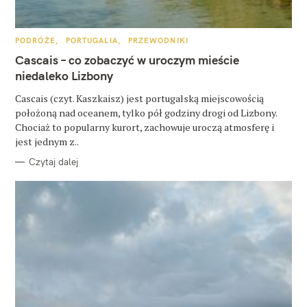
u
k
K
PODRÓŻE
PORTUGALIA
PRZEWODNIKI
a
A
T
Cascais – co zobaczyć w uroczym mieście
E
j
G
niedaleko Lizbony
O
:
R
Cascais (czyt. Kaszkaisz) jest portugalską miejscowością
I
E
położoną nad oceanem, tylko pół godziny drogi od Lizbony.
Chociaż to popularny kurort, zachowuje uroczą atmosferę i
jest jednym z..
Czytaj dalej