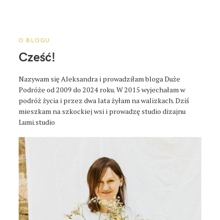
a
p
o
s
O BLOGU
t
Cześć!
a
Nazywam się Aleksandra i prowadziłam bloga Duże
Podróże od 2009 do 2024 roku. W 2015 wyjechałam w
podróż życia i przez dwa lata żyłam na walizkach. Dziś
mieszkam na szkockiej wsi i prowadzę studio dizajnu
Lumi.studio