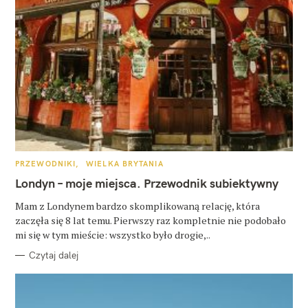
K
PRZEWODNIKI
WIELKA BRYTANIA
A
T
Londyn – moje miejsca. Przewodnik subiektywny
E
G
O
Mam z Londynem bardzo skomplikowaną relację, która
R
zaczęła się 8 lat temu. Pierwszy raz kompletnie nie podobało
I
E
mi się w tym mieście: wszystko było drogie,..
Czytaj dalej