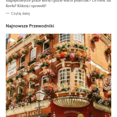
najpiękniejsze plaże Korfu i gdzie warto pojechać? Co robić na
I
E
Korfu? Kliknij i sprawdź!
Czytaj dalej
Najnowsze Przewodniki