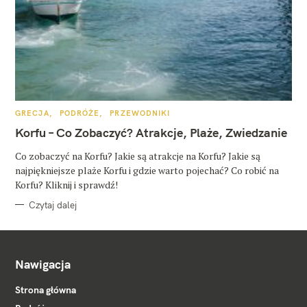
K
GRECJA
PODRÓŻE
PRZEWODNIKI
A
T
Korfu – Co Zobaczyć? Atrakcje, Plaże, Zwiedzanie
E
G
O
Co zobaczyć na Korfu? Jakie są atrakcje na Korfu? Jakie są
R
najpiękniejsze plaże Korfu i gdzie warto pojechać? Co robić na
I
E
Korfu? Kliknij i sprawdź!
Czytaj dalej
Nawigacja
Strona główna