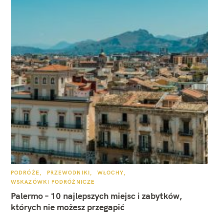
K
PODRÓŻE
PRZEWODNIKI
WŁOCHY
A
WSKAZÓWKI PODRÓŻNICZE
T
E
Palermo – 10 najlepszych miejsc i zabytków,
G
O
których nie możesz przegapić
R
I