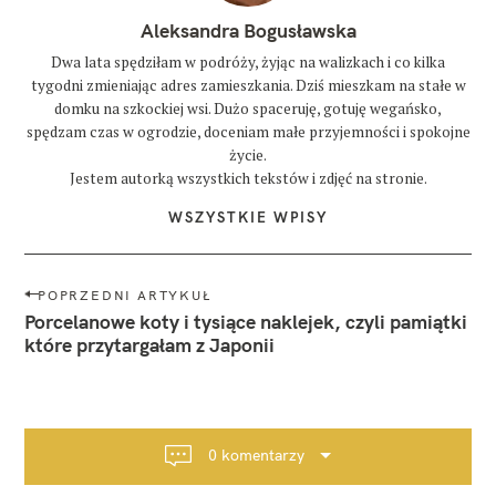
Aleksandra Bogusławska
Dwa lata spędziłam w podróży, żyjąc na walizkach i co kilka
tygodni zmieniając adres zamieszkania. Dziś mieszkam na stałe w
domku na szkockiej wsi. Dużo spaceruję, gotuję wegańsko,
spędzam czas w ogrodzie, doceniam małe przyjemności i spokojne
życie.
Jestem autorką wszystkich tekstów i zdjęć na stronie.
WSZYSTKIE WPISY
N
POPRZEDNI ARTYKUŁ
a
Porcelanowe koty i tysiące naklejek, czyli pamiątki
w
które przytargałam z Japonii
i
g
a
c
0 komentarzy
j