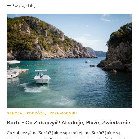
Czytaj dalej
K
GRECJA
PODRÓŻE
PRZEWODNIKI
A
T
Korfu – Co Zobaczyć? Atrakcje, Plaże, Zwiedzanie
E
G
O
Co zobaczyć na Korfu? Jakie są atrakcje na Korfu? Jakie są
R