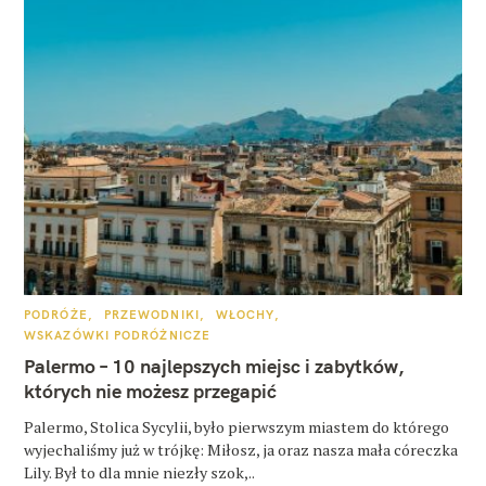
K
PODRÓŻE
PRZEWODNIKI
WŁOCHY
A
WSKAZÓWKI PODRÓŻNICZE
T
E
Palermo – 10 najlepszych miejsc i zabytków,
G
O
których nie możesz przegapić
R
I
E
Palermo, Stolica Sycylii, było pierwszym miastem do którego
wyjechaliśmy już w trójkę: Miłosz, ja oraz nasza mała córeczka
Lily. Był to dla mnie niezły szok,..