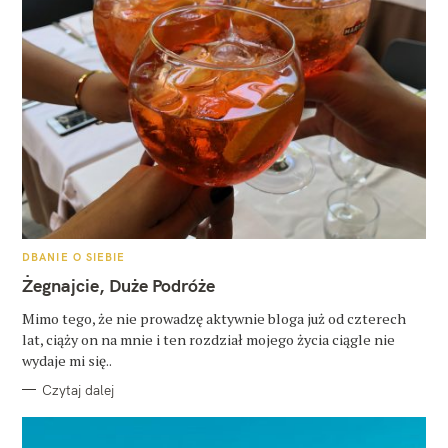
K
DBANIE O SIEBIE
A
T
Żegnajcie, Duże Podróże
E
G
O
Mimo tego, że nie prowadzę aktywnie bloga już od czterech
R
lat, ciąży on na mnie i ten rozdział mojego życia ciągle nie
I
E
wydaje mi się..
Czytaj dalej