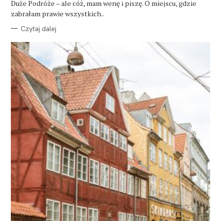
Duże Podróże – ale cóż, mam wenę i piszę. O miejscu, gdzie
I
E
zabrałam prawie wszystkich..
Czytaj dalej