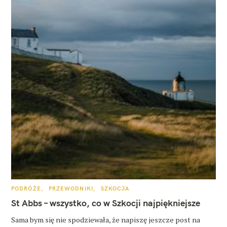
K
PODRÓŻE
PRZEWODNIKI
SZKOCJA
A
T
St Abbs – wszystko, co w Szkocji najpiękniejsze
E
G
O
Sama bym się nie spodziewała, że napiszę jeszcze post na
R