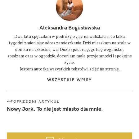
Aleksandra Bogusławska
Dwa lata spędziłam w podróży, żyjąc na walizkach i co kilka
tygodni zmieniając adres zamieszkania. Dziś mieszkam na stałe w
domku na szkockiej wsi. Dużo spaceruję, gotuję wegańsko,
spędzam czas w ogrodzie, doceniam małe przyjemności i spokojne
życie.
Jestem autorką wszystkich tekstów i zdjęć na stronie.
WSZYSTKIE WPISY
N
POPRZEDNI ARTYKUŁ
a
Nowy Jork. To nie jest miasto dla mnie.
w
i
g
a