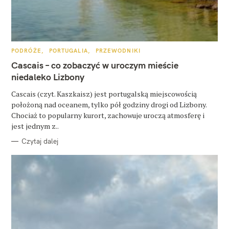
K
PODRÓŻE
PORTUGALIA
PRZEWODNIKI
A
T
Cascais – co zobaczyć w uroczym mieście
E
G
niedaleko Lizbony
O
R
Cascais (czyt. Kaszkaisz) jest portugalską miejscowością
I
E
położoną nad oceanem, tylko pół godziny drogi od Lizbony.
Chociaż to popularny kurort, zachowuje uroczą atmosferę i
jest jednym z..
Czytaj dalej