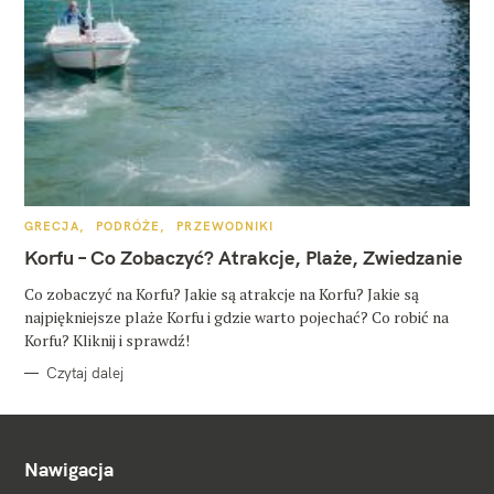
K
GRECJA
PODRÓŻE
PRZEWODNIKI
A
T
Korfu – Co Zobaczyć? Atrakcje, Plaże, Zwiedzanie
E
G
O
Co zobaczyć na Korfu? Jakie są atrakcje na Korfu? Jakie są
R
najpiękniejsze plaże Korfu i gdzie warto pojechać? Co robić na
I
E
Korfu? Kliknij i sprawdź!
Czytaj dalej
Nawigacja