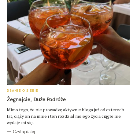
K
DBANIE O SIEBIE
A
T
Żegnajcie, Duże Podróże
E
G
O
Mimo tego, że nie prowadzę aktywnie bloga już od czterech
R
lat, ciąży on na mnie i ten rozdział mojego życia ciągle nie
I
E
wydaje mi się..
Czytaj dalej