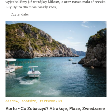
wyjechaliśmy już w trójkę: Miłosz, ja oraz nasza mała córeczka
Lily. Był to dla mnie niezły szok,..
Czytaj dalej
K
GRECJA
PODRÓŻE
PRZEWODNIKI
A
T
Korfu – Co Zobaczyć? Atrakcje, Plaże, Zwiedzanie
E