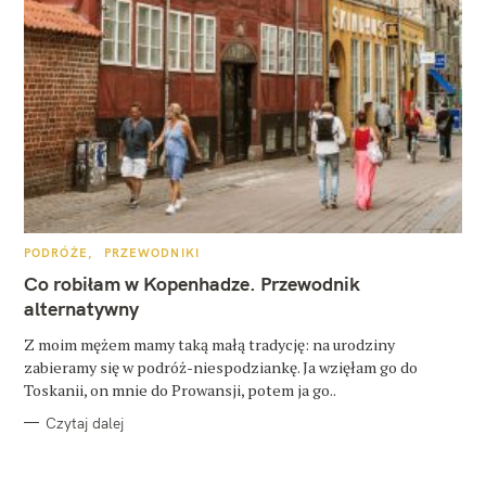
K
PODRÓŻE
PRZEWODNIKI
A
T
Co robiłam w Kopenhadze. Przewodnik
E
G
alternatywny
O
R
Z moim mężem mamy taką małą tradycję: na urodziny
I
E
zabieramy się w podróż-niespodziankę. Ja wzięłam go do
Toskanii, on mnie do Prowansji, potem ja go..
Czytaj dalej