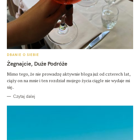
K
DBANIE O SIEBIE
A
T
Żegnajcie, Duże Podróże
E
G
O
Mimo tego, że nie prowadzę aktywnie bloga już od czterech lat,
R
ciąży on na mnie i ten rozdział mojego życia ciągle nie wydaje mi
I
E
się..
Czytaj dalej