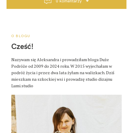
0 komentarzy
c
j
a
p
o
O BLOGU
s
Cześć!
t
a
Nazywam się Aleksandra i prowadziłam bloga Duże
Podróże od 2009 do 2024 roku. W 2015 wyjechałam w
podróż życia i przez dwa lata żyłam na walizkach. Dziś
mieszkam na szkockiej wsi i prowadzę studio dizajnu
Lumi.studio