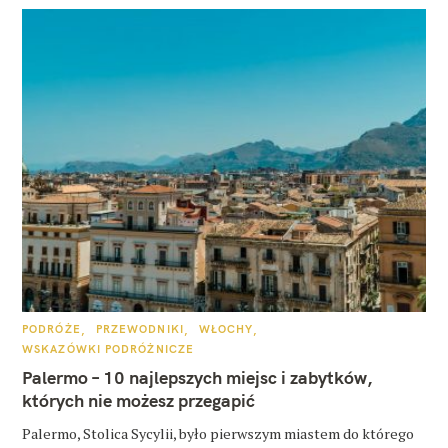
K
PODRÓŻE
PRZEWODNIKI
WŁOCHY
A
WSKAZÓWKI PODRÓŻNICZE
T
E
Palermo – 10 najlepszych miejsc i zabytków,
G
O
których nie możesz przegapić
R
I
E
Palermo, Stolica Sycylii, było pierwszym miastem do którego