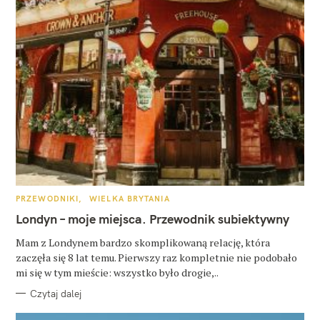
K
PRZEWODNIKI
WIELKA BRYTANIA
A
T
Londyn – moje miejsca. Przewodnik subiektywny
E
G
O
Mam z Londynem bardzo skomplikowaną relację, która
R
zaczęła się 8 lat temu. Pierwszy raz kompletnie nie podobało
I
E
mi się w tym mieście: wszystko było drogie,..
Czytaj dalej