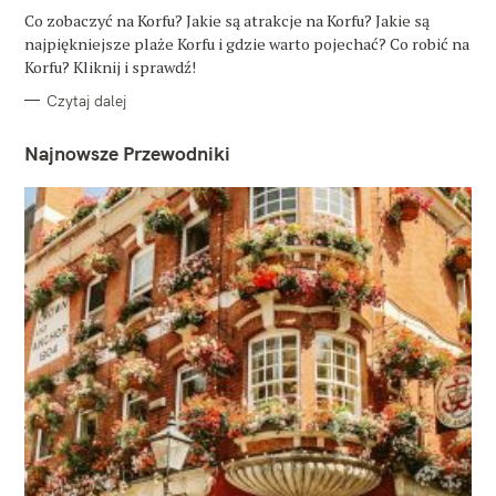
G
O
Co zobaczyć na Korfu? Jakie są atrakcje na Korfu? Jakie są
R
najpiękniejsze plaże Korfu i gdzie warto pojechać? Co robić na
I
E
Korfu? Kliknij i sprawdź!
Czytaj dalej
Najnowsze Przewodniki