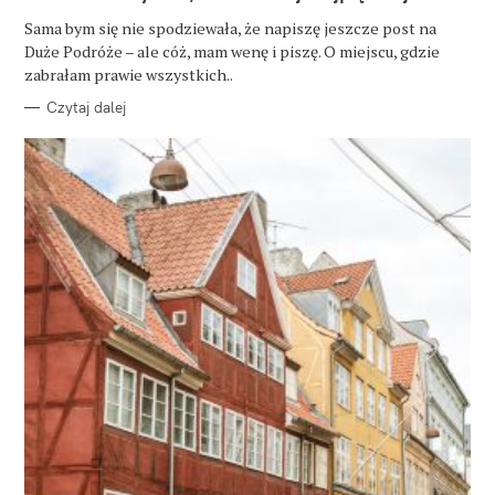
G
O
Sama bym się nie spodziewała, że napiszę jeszcze post na
R
Duże Podróże – ale cóż, mam wenę i piszę. O miejscu, gdzie
I
E
zabrałam prawie wszystkich..
Czytaj dalej