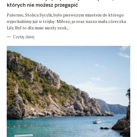
O
których nie możesz przegapić
R
I
E
Palermo, Stolica Sycylii, było pierwszym miastem do którego
wyjechaliśmy już w trójkę: Miłosz, ja oraz nasza mała córeczka
Lily. Był to dla mnie niezły szok,..
Czytaj dalej