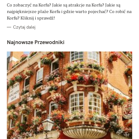
G
O
Co zobaczyć na Korfu? Jakie są atrakcje na Korfu? Jakie są
R
najpiękniejsze plaże Korfu i gdzie warto pojechać? Co robić na
I
E
Korfu? Kliknij i sprawdź!
Czytaj dalej
Najnowsze Przewodniki