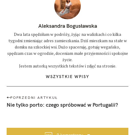
Aleksandra Bogusławska
Dwa lata spędziłam w podróży, żyjąc na walizkach i co kilka
tygodni zmieniając adres zamieszkania. Dziś mieszkam na stałe w
domku na szkockiej wsi. Dużo spaceruję, gotuję wegańsko,
spędzam czas w ogrodzie, doceniam małe przyjemności i spokojne
życie.
Jestem autorką wszystkich tekstów i zdjęć na stronie.
WSZYSTKIE WPISY
N
POPRZEDNI ARTYKUŁ
a
Nie tylko porto: czego spróbować w Portugalii?
w
i
g
a
0 komentarzy