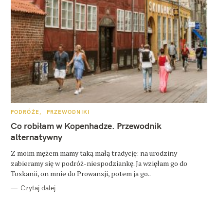
K
PODRÓŻE
PRZEWODNIKI
A
T
Co robiłam w Kopenhadze. Przewodnik
E
G
alternatywny
O
R
Z moim mężem mamy taką małą tradycję: na urodziny
I
E
zabieramy się w podróż-niespodziankę. Ja wzięłam go do
Toskanii, on mnie do Prowansji, potem ja go..
Czytaj dalej