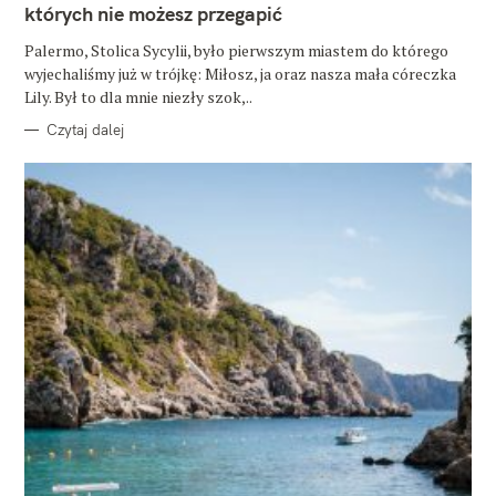
O
których nie możesz przegapić
R
I
E
Palermo, Stolica Sycylii, było pierwszym miastem do którego
wyjechaliśmy już w trójkę: Miłosz, ja oraz nasza mała córeczka
Lily. Był to dla mnie niezły szok,..
Czytaj dalej