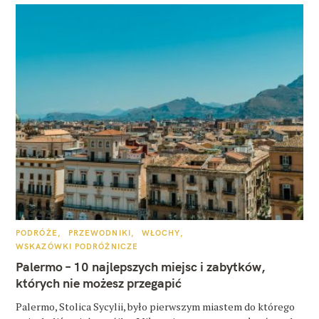
K
PODRÓŻE
PRZEWODNIKI
WŁOCHY
A
WSKAZÓWKI PODRÓŻNICZE
T
E
Palermo – 10 najlepszych miejsc i zabytków,
G
O
których nie możesz przegapić
R
I
E
Palermo, Stolica Sycylii, było pierwszym miastem do którego