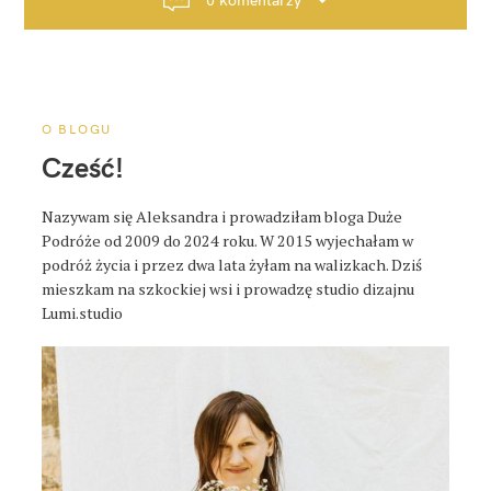
c
j
a
p
o
O BLOGU
s
Cześć!
t
a
Nazywam się Aleksandra i prowadziłam bloga Duże
Podróże od 2009 do 2024 roku. W 2015 wyjechałam w
podróż życia i przez dwa lata żyłam na walizkach. Dziś
mieszkam na szkockiej wsi i prowadzę studio dizajnu
Lumi.studio