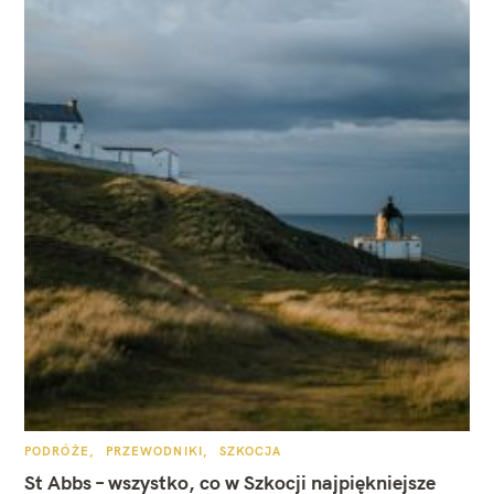
K
PODRÓŻE
PRZEWODNIKI
SZKOCJA
A
T
St Abbs – wszystko, co w Szkocji najpiękniejsze
E