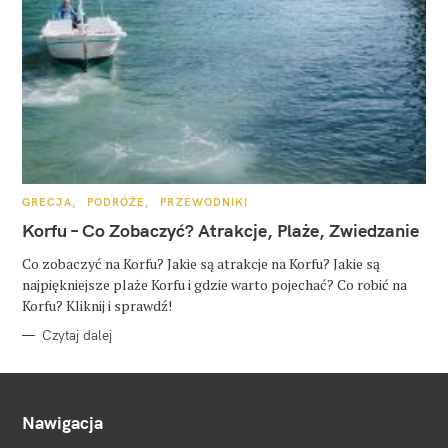
K
GRECJA
PODRÓŻE
PRZEWODNIKI
A
T
Korfu – Co Zobaczyć? Atrakcje, Plaże, Zwiedzanie
E
G
O
Co zobaczyć na Korfu? Jakie są atrakcje na Korfu? Jakie są
R
najpiękniejsze plaże Korfu i gdzie warto pojechać? Co robić na
I
E
Korfu? Kliknij i sprawdź!
Czytaj dalej
Nawigacja