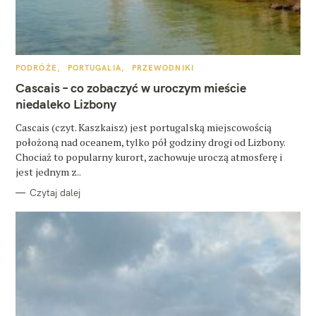
z
u
k
a
K
PODRÓŻE
PORTUGALIA
PRZEWODNIKI
A
j
T
Cascais – co zobaczyć w uroczym mieście
E
G
niedaleko Lizbony
:
O
R
Cascais (czyt. Kaszkaisz) jest portugalską miejscowością
I
E
położoną nad oceanem, tylko pół godziny drogi od Lizbony.
Chociaż to popularny kurort, zachowuje uroczą atmosferę i
jest jednym z..
Czytaj dalej