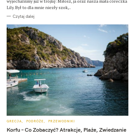
wyjechaliśmy już w trójkę: Miłosz, ja oraz nasza mała córeczka
Lily. Był to dla mnie niezły szok,..
Czytaj dalej
K
GRECJA
PODRÓŻE
PRZEWODNIKI
A
T
Korfu – Co Zobaczyć? Atrakcje, Plaże, Zwiedzanie
E