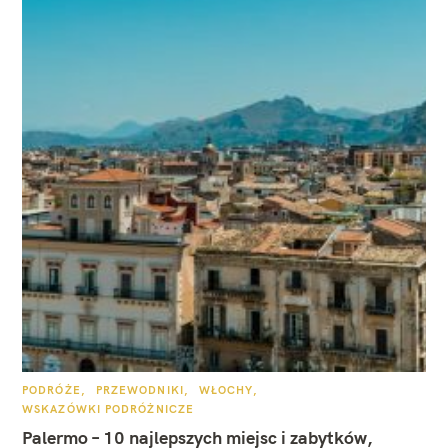
K
PODRÓŻE
PRZEWODNIKI
WŁOCHY
A
WSKAZÓWKI PODRÓŻNICZE
T
E
Palermo – 10 najlepszych miejsc i zabytków,
G