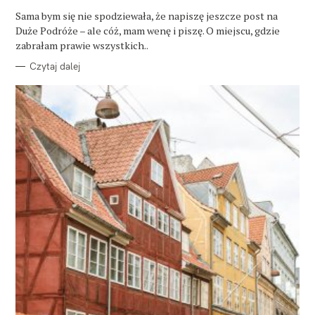
G
O
Sama bym się nie spodziewała, że napiszę jeszcze post na
R
Duże Podróże – ale cóż, mam wenę i piszę. O miejscu, gdzie
I
E
zabrałam prawie wszystkich..
Czytaj dalej