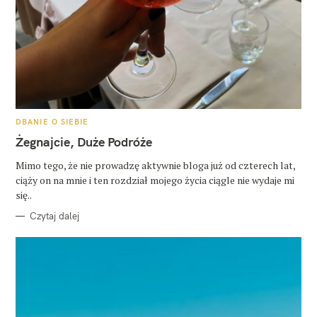
K
DBANIE O SIEBIE
A
T
Żegnajcie, Duże Podróże
E
G
O
Mimo tego, że nie prowadzę aktywnie bloga już od czterech lat,
R
ciąży on na mnie i ten rozdział mojego życia ciągle nie wydaje mi
I
E
się..
Czytaj dalej