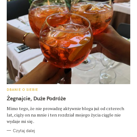
K
DBANIE O SIEBIE
A
T
Żegnajcie, Duże Podróże
E
G
O
Mimo tego, że nie prowadzę aktywnie bloga już od czterech
R
lat, ciąży on na mnie i ten rozdział mojego życia ciągle nie
I
E
wydaje mi się..
Czytaj dalej