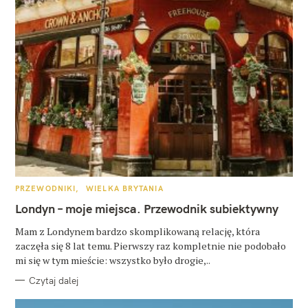
K
PRZEWODNIKI
WIELKA BRYTANIA
A
T
Londyn – moje miejsca. Przewodnik subiektywny
E
G
O
Mam z Londynem bardzo skomplikowaną relację, która
R
zaczęła się 8 lat temu. Pierwszy raz kompletnie nie podobało
I
E
mi się w tym mieście: wszystko było drogie,..
Czytaj dalej