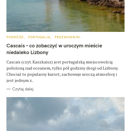
z
u
k
a
K
PODRÓŻE
PORTUGALIA
PRZEWODNIKI
j
A
T
Cascais – co zobaczyć w uroczym mieście
:
E
G
niedaleko Lizbony
O
R
Cascais (czyt. Kaszkaisz) jest portugalską miejscowością
I
E
położoną nad oceanem, tylko pół godziny drogi od Lizbony.
Chociaż to popularny kurort, zachowuje uroczą atmosferę i
jest jednym z..
Czytaj dalej