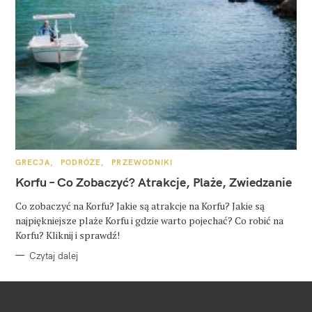
K
GRECJA
PODRÓŻE
PRZEWODNIKI
A
T
Korfu – Co Zobaczyć? Atrakcje, Plaże, Zwiedzanie
E
G
O
Co zobaczyć na Korfu? Jakie są atrakcje na Korfu? Jakie są
R
najpiękniejsze plaże Korfu i gdzie warto pojechać? Co robić na
I
E
Korfu? Kliknij i sprawdź!
Czytaj dalej