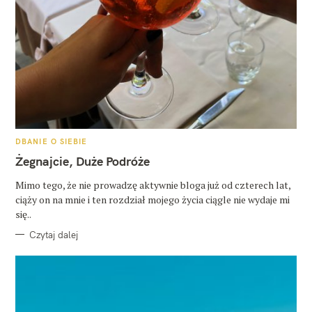
K
DBANIE O SIEBIE
A
T
Żegnajcie, Duże Podróże
E
G
O
Mimo tego, że nie prowadzę aktywnie bloga już od czterech lat,
R
ciąży on na mnie i ten rozdział mojego życia ciągle nie wydaje mi
I
E
się..
Czytaj dalej