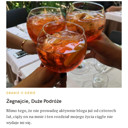
K
DBANIE O SIEBIE
A
T
Żegnajcie, Duże Podróże
E
G
O
Mimo tego, że nie prowadzę aktywnie bloga już od czterech
R
lat, ciąży on na mnie i ten rozdział mojego życia ciągle nie
I
E
wydaje mi się..