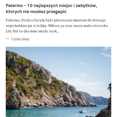
E
Palermo – 10 najlepszych miejsc i zabytków,
G
O
których nie możesz przegapić
R
I
E
Palermo, Stolica Sycylii, było pierwszym miastem do którego
wyjechaliśmy już w trójkę: Miłosz, ja oraz nasza mała córeczka
Lily. Był to dla mnie niezły szok,..
Czytaj dalej