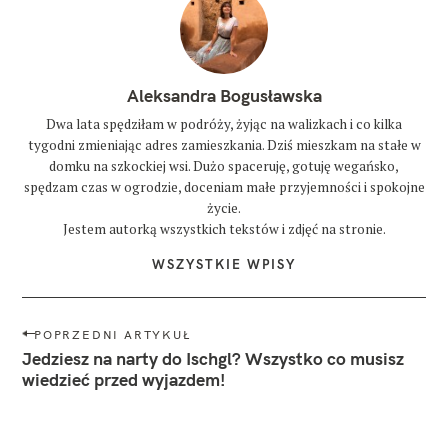
Aleksandra Bogusławska
Dwa lata spędziłam w podróży, żyjąc na walizkach i co kilka
tygodni zmieniając adres zamieszkania. Dziś mieszkam na stałe w
domku na szkockiej wsi. Dużo spaceruję, gotuję wegańsko,
spędzam czas w ogrodzie, doceniam małe przyjemności i spokojne
życie.
Jestem autorką wszystkich tekstów i zdjęć na stronie.
WSZYSTKIE WPISY
N
POPRZEDNI ARTYKUŁ
a
Jedziesz na narty do Ischgl? Wszystko co musisz
w
wiedzieć przed wyjazdem!
i
g