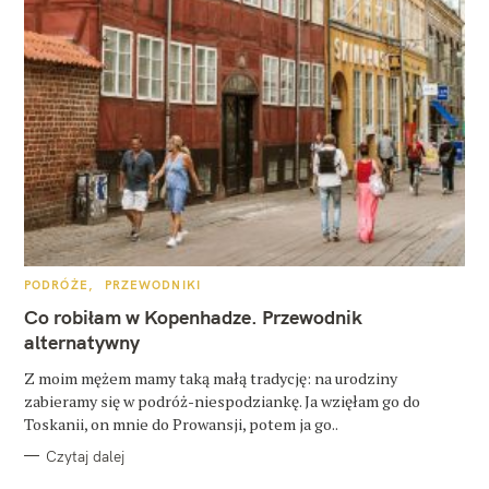
K
PODRÓŻE
PRZEWODNIKI
A
T
Co robiłam w Kopenhadze. Przewodnik
E
G
alternatywny
O
R
Z moim mężem mamy taką małą tradycję: na urodziny
I
E
zabieramy się w podróż-niespodziankę. Ja wzięłam go do
Toskanii, on mnie do Prowansji, potem ja go..
Czytaj dalej