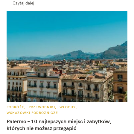
Czytaj dalej
K
PODRÓŻE
PRZEWODNIKI
WŁOCHY
A
WSKAZÓWKI PODRÓŻNICZE
T
E
Palermo – 10 najlepszych miejsc i zabytków,
G
O
których nie możesz przegapić
R
I