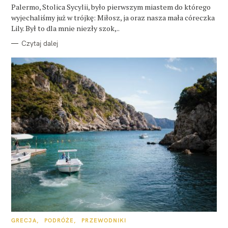
E
Palermo, Stolica Sycylii, było pierwszym miastem do którego
wyjechaliśmy już w trójkę: Miłosz, ja oraz nasza mała córeczka
Lily. Był to dla mnie niezły szok,..
Czytaj dalej
K
GRECJA
PODRÓŻE
PRZEWODNIKI
A