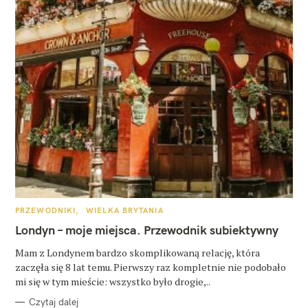
K
PRZEWODNIKI
WIELKA BRYTANIA
A
T
Londyn – moje miejsca. Przewodnik subiektywny
E
G
O
Mam z Londynem bardzo skomplikowaną relację, która
R
zaczęła się 8 lat temu. Pierwszy raz kompletnie nie podobało
I
E
mi się w tym mieście: wszystko było drogie,..
Czytaj dalej