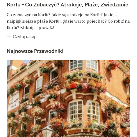
T
Korfu – Co Zobaczyć? Atrakcje, Plaże, Zwiedzanie
E
G
O
Co zobaczyć na Korfu? Jakie są atrakcje na Korfu? Jakie są
R
najpiękniejsze plaże Korfu i gdzie warto pojechać? Co robić na
I
E
Korfu? Kliknij i sprawdź!
Czytaj dalej
Najnowsze Przewodniki