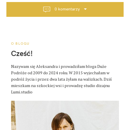
a
c
0 komentarzy
j
a
p
o
s
O BLOGU
t
Cześć!
a
Nazywam się Aleksandra i prowadziłam bloga Duże
Podróże od 2009 do 2024 roku. W 2015 wyjechałam w
podróż życia i przez dwa lata żyłam na walizkach. Dziś
mieszkam na szkockiej wsi i prowadzę studio dizajnu
Lumi.studio