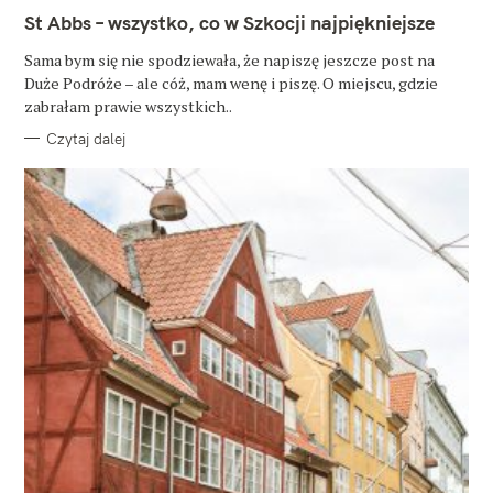
A
T
St Abbs – wszystko, co w Szkocji najpiękniejsze
E
G
O
Sama bym się nie spodziewała, że napiszę jeszcze post na
R
Duże Podróże – ale cóż, mam wenę i piszę. O miejscu, gdzie
I
E
zabrałam prawie wszystkich..
Czytaj dalej