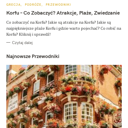
K
GRECJA
PODRÓŻE
PRZEWODNIKI
A
T
Korfu – Co Zobaczyć? Atrakcje, Plaże, Zwiedzanie
E
G
O
Co zobaczyć na Korfu? Jakie są atrakcje na Korfu? Jakie są
R
najpiękniejsze plaże Korfu i gdzie warto pojechać? Co robić na
I
E
Korfu? Kliknij i sprawdź!
Czytaj dalej
Najnowsze Przewodniki