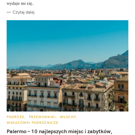
E
wydaje mi się..
Czytaj dalej
K
PODRÓŻE
PRZEWODNIKI
WŁOCHY
A
WSKAZÓWKI PODRÓŻNICZE
T
E
Palermo – 10 najlepszych miejsc i zabytków,
G
O