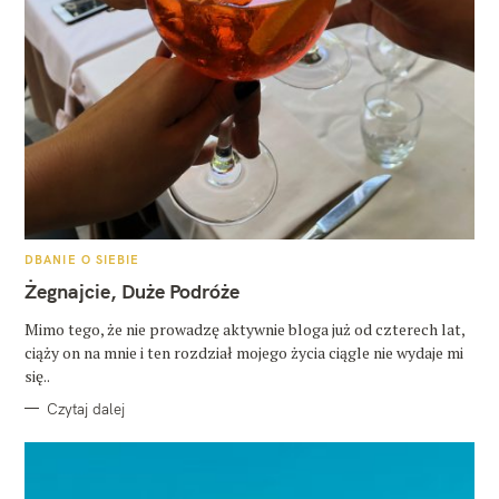
K
DBANIE O SIEBIE
A
T
Żegnajcie, Duże Podróże
E
G
O
Mimo tego, że nie prowadzę aktywnie bloga już od czterech lat,
R
ciąży on na mnie i ten rozdział mojego życia ciągle nie wydaje mi
I
E
się..
Czytaj dalej