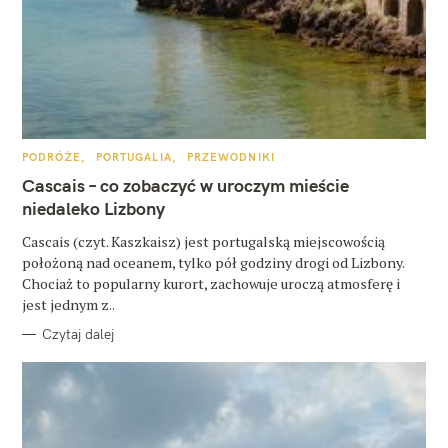
s
z
u
k
a
j
K
PODRÓŻE
PORTUGALIA
PRZEWODNIKI
A
:
T
Cascais – co zobaczyć w uroczym mieście
E
G
niedaleko Lizbony
O
R
Cascais (czyt. Kaszkaisz) jest portugalską miejscowością
I
E
położoną nad oceanem, tylko pół godziny drogi od Lizbony.
Chociaż to popularny kurort, zachowuje uroczą atmosferę i
jest jednym z..
Czytaj dalej