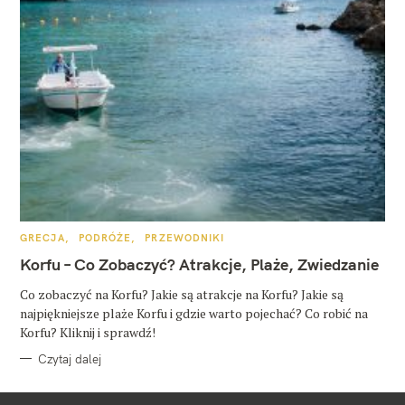
K
GRECJA
PODRÓŻE
PRZEWODNIKI
A
T
Korfu – Co Zobaczyć? Atrakcje, Plaże, Zwiedzanie
E
G
O
Co zobaczyć na Korfu? Jakie są atrakcje na Korfu? Jakie są
R
najpiękniejsze plaże Korfu i gdzie warto pojechać? Co robić na
I
E
Korfu? Kliknij i sprawdź!
Czytaj dalej