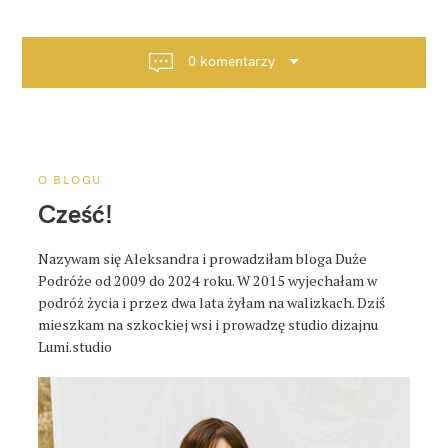
i
g
a
0 komentarzy
c
j
a
p
o
O BLOGU
s
Cześć!
t
a
Nazywam się Aleksandra i prowadziłam bloga Duże
Podróże od 2009 do 2024 roku. W 2015 wyjechałam w
podróż życia i przez dwa lata żyłam na walizkach. Dziś
mieszkam na szkockiej wsi i prowadzę studio dizajnu
Lumi.studio