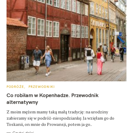
K
PODRÓŻE
PRZEWODNIKI
A
T
Co robiłam w Kopenhadze. Przewodnik
E
G
alternatywny
O
R
Z moim mężem mamy taką małą tradycję: na urodziny
I
E
zabieramy się w podróż-niespodziankę. Ja wzięłam go do
Toskanii, on mnie do Prowansji, potem ja go..
Czytaj dalej