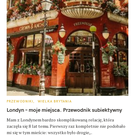
K
PRZEWODNIKI
WIELKA BRYTANIA
A
T
Londyn – moje miejsca. Przewodnik subiektywny
E
G
O
Mam z Londynem bardzo skomplikowaną relację, która
R
zaczęła się 8 lat temu. Pierwszy raz kompletnie nie podobało
I
E
mi się w tym mieście: wszystko było drogie,..