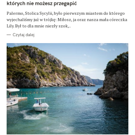
których nie możesz przegapić
R
I
E
Palermo, Stolica Sycylii, było pierwszym miastem do którego
wyjechaliśmy już w trójkę: Miłosz, ja oraz nasza mała córeczka
Lily. Był to dla mnie niezły szok,..
Czytaj dalej