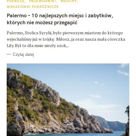
K
PODRÓŻE
PRZEWODNIKI
WŁOCHY
A
WSKAZÓWKI PODRÓŻNICZE
T
E
Palermo – 10 najlepszych miejsc i zabytków,
G
O
których nie możesz przegapić
R
I
E
Palermo, Stolica Sycylii, było pierwszym miastem do którego
wyjechaliśmy już w trójkę: Miłosz, ja oraz nasza mała córeczka
Lily. Był to dla mnie niezły szok,..
Czytaj dalej