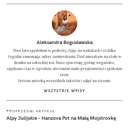
Aleksandra Bogusławska
Dwa lata spędziłam w podróży, żyjąc na walizkach i co kilka
tygodni zmieniając adres zamieszkania. Dziś mieszkam na stałe w
domku na szkockiej wsi. Dużo spaceruję, gotuję wegańsko,
spędzam czas w ogrodzie, doceniam małe przyjemności i spokojne
życie.
Jestem autorką wszystkich tekstów i zdjęć na stronie.
WSZYSTKIE WPISY
N
POPRZEDNI ARTYKUŁ
a
Alpy Julijskie – Hanzova Pot na Małą Mojstrovkę
w