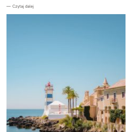
Czytaj dalej
W
y