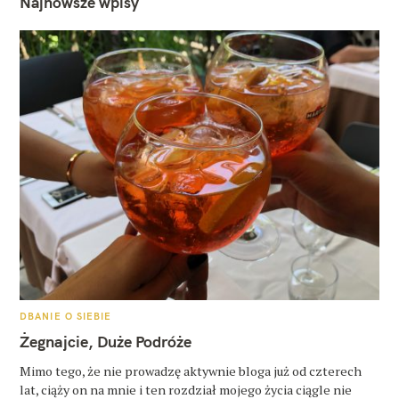
Najnowsze wpisy
K
DBANIE O SIEBIE
A
T
Żegnajcie, Duże Podróże
E
G
O
Mimo tego, że nie prowadzę aktywnie bloga już od czterech
R
lat, ciąży on na mnie i ten rozdział mojego życia ciągle nie
I