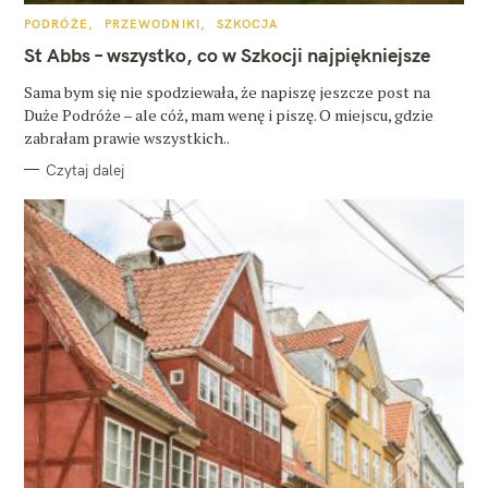
K
PODRÓŻE
PRZEWODNIKI
SZKOCJA
A
T
St Abbs – wszystko, co w Szkocji najpiękniejsze
E
G
O
Sama bym się nie spodziewała, że napiszę jeszcze post na
R
Duże Podróże – ale cóż, mam wenę i piszę. O miejscu, gdzie
I
E
zabrałam prawie wszystkich..
Czytaj dalej