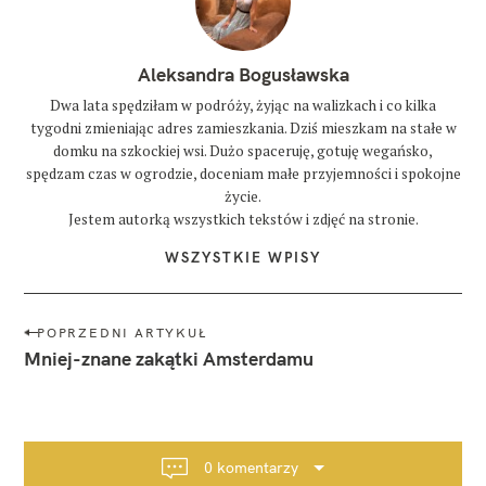
Aleksandra Bogusławska
Dwa lata spędziłam w podróży, żyjąc na walizkach i co kilka
tygodni zmieniając adres zamieszkania. Dziś mieszkam na stałe w
domku na szkockiej wsi. Dużo spaceruję, gotuję wegańsko,
spędzam czas w ogrodzie, doceniam małe przyjemności i spokojne
życie.
Jestem autorką wszystkich tekstów i zdjęć na stronie.
WSZYSTKIE WPISY
N
POPRZEDNI ARTYKUŁ
a
Mniej-znane zakątki Amsterdamu
w
i
g
a
0 komentarzy
c