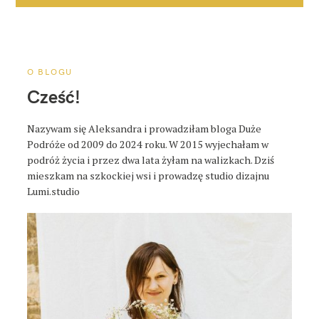
j
a
p
o
O BLOGU
s
Cześć!
t
a
Nazywam się Aleksandra i prowadziłam bloga Duże
Podróże od 2009 do 2024 roku. W 2015 wyjechałam w
podróż życia i przez dwa lata żyłam na walizkach. Dziś
mieszkam na szkockiej wsi i prowadzę studio dizajnu
Lumi.studio