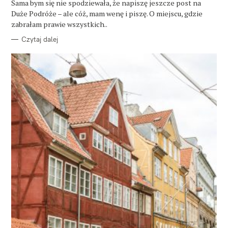
O
Sama bym się nie spodziewała, że napiszę jeszcze post na
R
Duże Podróże – ale cóż, mam wenę i piszę. O miejscu, gdzie
I
E
zabrałam prawie wszystkich..
Czytaj dalej