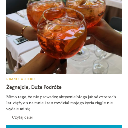
K
DBANIE O SIEBIE
A
T
Żegnajcie, Duże Podróże
E
G
O
Mimo tego, że nie prowadzę aktywnie bloga już od czterech
R
lat, ciąży on na mnie i ten rozdział mojego życia ciągle nie
I
E
wydaje mi się..
Czytaj dalej