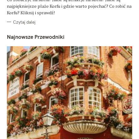
R
najpiękniejsze plaże Korfu i gdzie warto pojechać? Co robić na
I
E
Korfu? Kliknij i sprawdź!
Czytaj dalej
Najnowsze Przewodniki