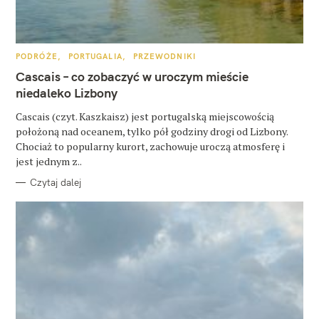
u
k
a
K
PODRÓŻE
PORTUGALIA
PRZEWODNIKI
A
T
Cascais – co zobaczyć w uroczym mieście
j
E
G
niedaleko Lizbony
:
O
R
Cascais (czyt. Kaszkaisz) jest portugalską miejscowością
I
E
położoną nad oceanem, tylko pół godziny drogi od Lizbony.
Chociaż to popularny kurort, zachowuje uroczą atmosferę i
jest jednym z..
Czytaj dalej