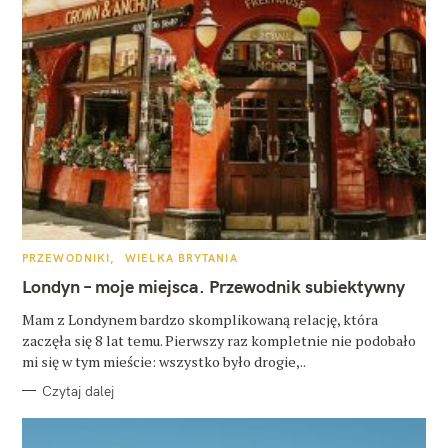
K
PRZEWODNIKI
WIELKA BRYTANIA
A
T
Londyn – moje miejsca. Przewodnik subiektywny
E
G
O
Mam z Londynem bardzo skomplikowaną relację, która
R
zaczęła się 8 lat temu. Pierwszy raz kompletnie nie podobało
I
E
mi się w tym mieście: wszystko było drogie,..
Czytaj dalej