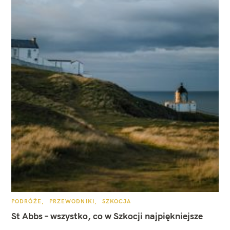
K
PODRÓŻE
PRZEWODNIKI
SZKOCJA
A
T
St Abbs – wszystko, co w Szkocji najpiękniejsze
E
G