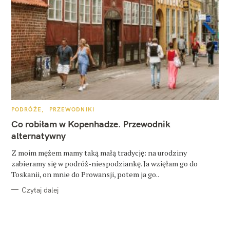
K
PODRÓŻE
PRZEWODNIKI
A
T
Co robiłam w Kopenhadze. Przewodnik
E
G
alternatywny
O
R
Z moim mężem mamy taką małą tradycję: na urodziny
I
E
zabieramy się w podróż-niespodziankę. Ja wzięłam go do
Toskanii, on mnie do Prowansji, potem ja go..
Czytaj dalej