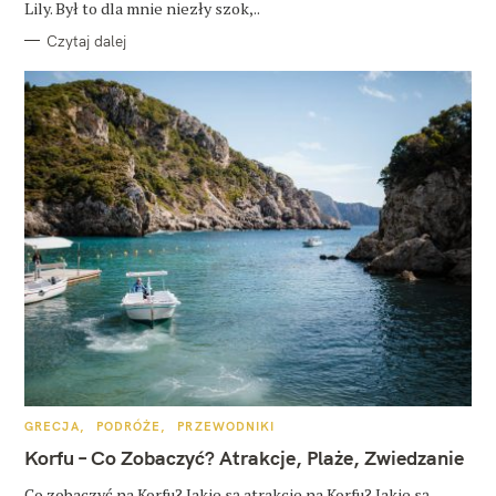
Lily. Był to dla mnie niezły szok,..
Czytaj dalej
K
GRECJA
PODRÓŻE
PRZEWODNIKI
A
T
Korfu – Co Zobaczyć? Atrakcje, Plaże, Zwiedzanie
E
G
O
Co zobaczyć na Korfu? Jakie są atrakcje na Korfu? Jakie są