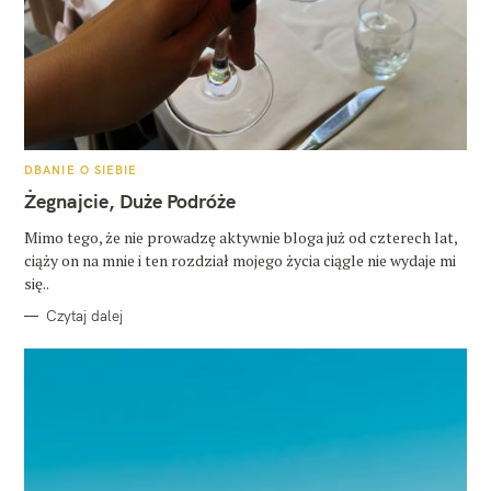
K
DBANIE O SIEBIE
A
T
Żegnajcie, Duże Podróże
E
G
O
Mimo tego, że nie prowadzę aktywnie bloga już od czterech lat,
R
ciąży on na mnie i ten rozdział mojego życia ciągle nie wydaje mi
I
E
się..
Czytaj dalej