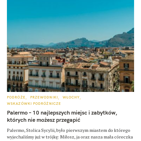
K
PODRÓŻE
PRZEWODNIKI
WŁOCHY
A
WSKAZÓWKI PODRÓŻNICZE
T
E
Palermo – 10 najlepszych miejsc i zabytków,
G
O
których nie możesz przegapić
R
I
E
Palermo, Stolica Sycylii, było pierwszym miastem do którego
wyjechaliśmy już w trójkę: Miłosz, ja oraz nasza mała córeczka