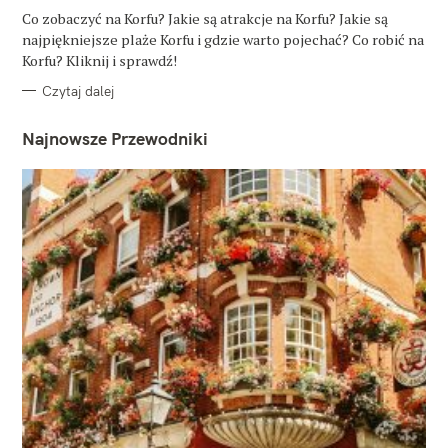
G
O
Co zobaczyć na Korfu? Jakie są atrakcje na Korfu? Jakie są
R
najpiękniejsze plaże Korfu i gdzie warto pojechać? Co robić na
I
E
Korfu? Kliknij i sprawdź!
Czytaj dalej
Najnowsze Przewodniki