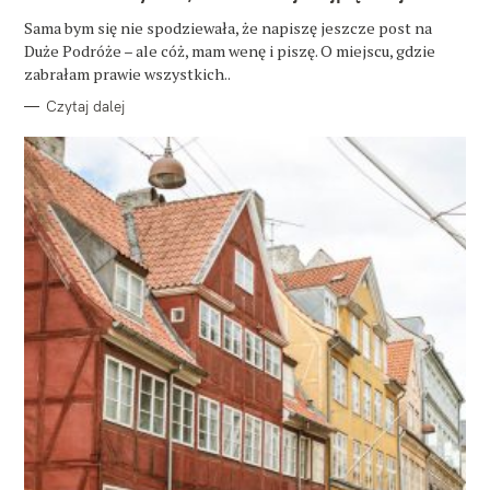
G
O
Sama bym się nie spodziewała, że napiszę jeszcze post na
R
Duże Podróże – ale cóż, mam wenę i piszę. O miejscu, gdzie
I
E
zabrałam prawie wszystkich..
Czytaj dalej