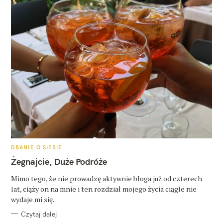
K
DBANIE O SIEBIE
A
T
Żegnajcie, Duże Podróże
E
G
O
Mimo tego, że nie prowadzę aktywnie bloga już od czterech
R
lat, ciąży on na mnie i ten rozdział mojego życia ciągle nie
I
E
wydaje mi się..
Czytaj dalej