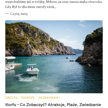
wyjechaliśmy już w trójkę: Miłosz, ja oraz nasza mała córeczka
Lily. Był to dla mnie niezły szok,..
Czytaj dalej
K
GRECJA
PODRÓŻE
PRZEWODNIKI
A
T
Korfu – Co Zobaczyć? Atrakcje, Plaże, Zwiedzanie
E