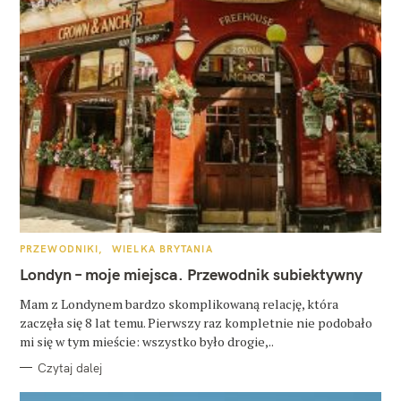
K
PRZEWODNIKI
WIELKA BRYTANIA
A
T
Londyn – moje miejsca. Przewodnik subiektywny
E
G
O
Mam z Londynem bardzo skomplikowaną relację, która
R
zaczęła się 8 lat temu. Pierwszy raz kompletnie nie podobało
I
E
mi się w tym mieście: wszystko było drogie,..
Czytaj dalej