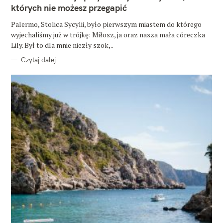
O
których nie możesz przegapić
R
I
E
Palermo, Stolica Sycylii, było pierwszym miastem do którego
wyjechaliśmy już w trójkę: Miłosz, ja oraz nasza mała córeczka
Lily. Był to dla mnie niezły szok,..
Czytaj dalej