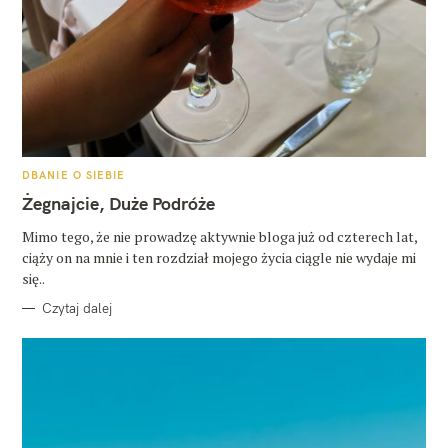
K
DBANIE O SIEBIE
A
T
Żegnajcie, Duże Podróże
E
G
O
Mimo tego, że nie prowadzę aktywnie bloga już od czterech lat,
R
ciąży on na mnie i ten rozdział mojego życia ciągle nie wydaje mi
I
E
się..
Czytaj dalej