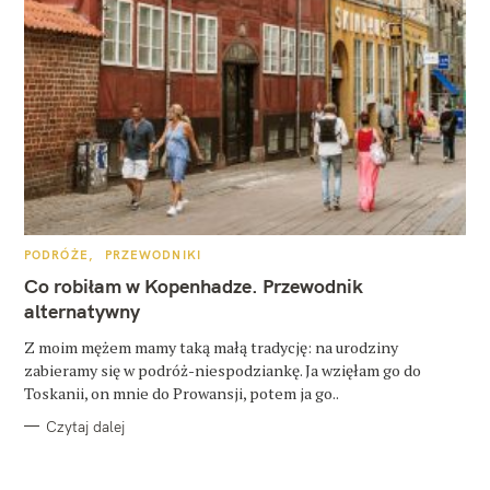
K
PODRÓŻE
PRZEWODNIKI
A
T
Co robiłam w Kopenhadze. Przewodnik
E
G
alternatywny
O
R
Z moim mężem mamy taką małą tradycję: na urodziny
I
E
zabieramy się w podróż-niespodziankę. Ja wzięłam go do
Toskanii, on mnie do Prowansji, potem ja go..
Czytaj dalej