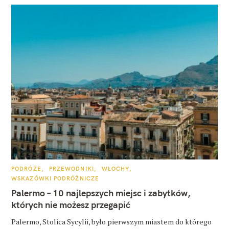
K
PODRÓŻE
PRZEWODNIKI
WŁOCHY
A
WSKAZÓWKI PODRÓŻNICZE
T
E
Palermo – 10 najlepszych miejsc i zabytków,
G
O
których nie możesz przegapić
R
I
E
Palermo, Stolica Sycylii, było pierwszym miastem do którego