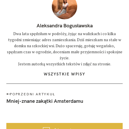
Aleksandra Bogusławska
Dwa lata spędziłam w podróży, żyjąc na walizkach i co kilka
tygodni zmieniając adres zamieszkania. Dziś mieszkam na stałe w
domku na szkockiej wsi. Dużo spaceruję, gotuję wegańsko,
spędzam czas w ogrodzie, doceniam małe przyjemności i spokojne
życie.
Jestem autorką wszystkich tekstów i zdjęć na stronie.
WSZYSTKIE WPISY
N
POPRZEDNI ARTYKUŁ
a
Mniej-znane zakątki Amsterdamu
w
i
g
a