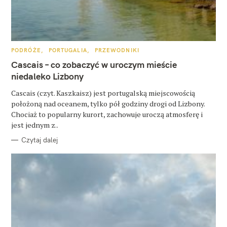
K
PODRÓŻE
PORTUGALIA
PRZEWODNIKI
A
T
Cascais – co zobaczyć w uroczym mieście
E
G
niedaleko Lizbony
O
R
Cascais (czyt. Kaszkaisz) jest portugalską miejscowością
I
E
położoną nad oceanem, tylko pół godziny drogi od Lizbony.
Chociaż to popularny kurort, zachowuje uroczą atmosferę i
jest jednym z..
Czytaj dalej