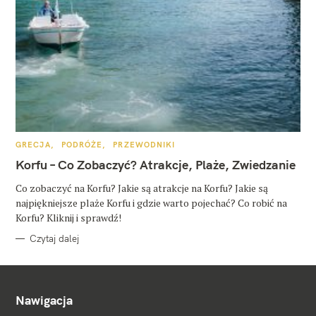
K
GRECJA
PODRÓŻE
PRZEWODNIKI
A
T
Korfu – Co Zobaczyć? Atrakcje, Plaże, Zwiedzanie
E
G
O
Co zobaczyć na Korfu? Jakie są atrakcje na Korfu? Jakie są
R
najpiękniejsze plaże Korfu i gdzie warto pojechać? Co robić na
I
E
Korfu? Kliknij i sprawdź!
Czytaj dalej
Nawigacja