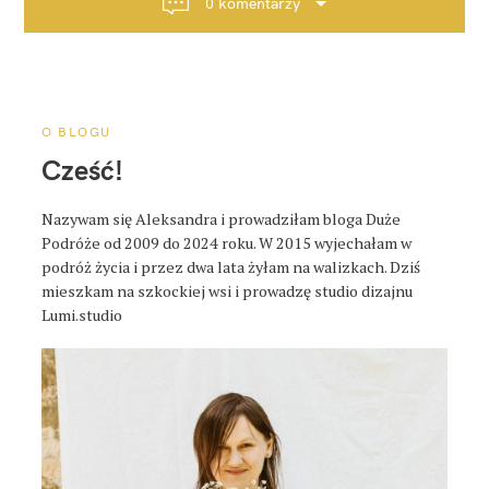
0 komentarzy
c
j
a
p
o
O BLOGU
s
Cześć!
t
a
Nazywam się Aleksandra i prowadziłam bloga Duże
Podróże od 2009 do 2024 roku. W 2015 wyjechałam w
podróż życia i przez dwa lata żyłam na walizkach. Dziś
mieszkam na szkockiej wsi i prowadzę studio dizajnu
Lumi.studio