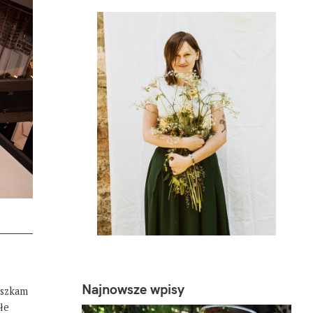
Najnowsze wpisy
eszkam
łe