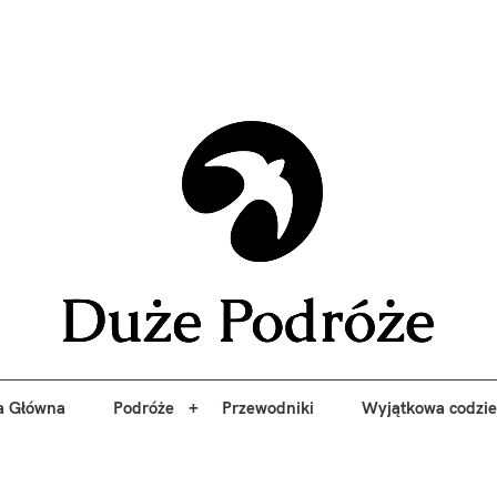
yj niezapomniane przygody z Duże Podróże. Przewodniki, porady, 
a Główna
Podróże
Przewodniki
Wyjątkowa codzi
Duże 
a Główna
Podróże
Przewodniki
Wyjątkowa codzi