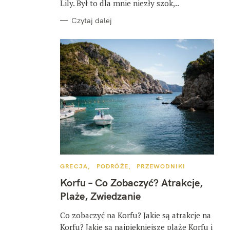
Lily. Był to dla mnie niezły szok,..
Czytaj dalej
K
GRECJA
PODRÓŻE
PRZEWODNIKI
A
T
Korfu – Co Zobaczyć? Atrakcje,
E
G
Plaże, Zwiedzanie
O
R
I
Co zobaczyć na Korfu? Jakie są atrakcje na
E
Korfu? Jakie są najpiękniejsze plaże Korfu i