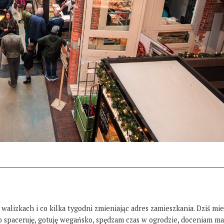
 walizkach i co kilka tygodni zmieniając adres zamieszkania. Dziś mi
żo spaceruję, gotuję wegańsko, spędzam czas w ogrodzie, doceniam ma