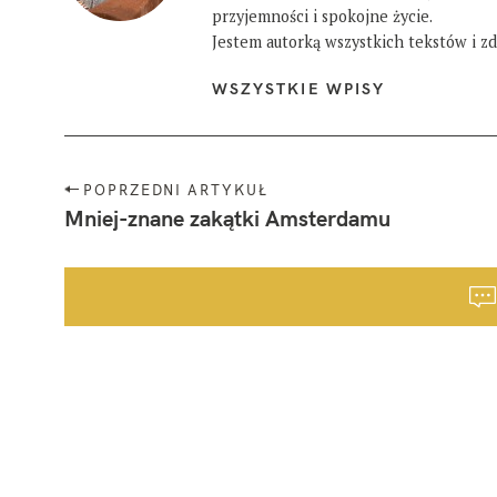
przyjemności i spokojne życie.
Jestem autorką wszystkich tekstów i zdj
WSZYSTKIE WPISY
N
POPRZEDNI ARTYKUŁ
a
Mniej-znane zakątki Amsterdamu
w
i
g
a
c
j
a
p