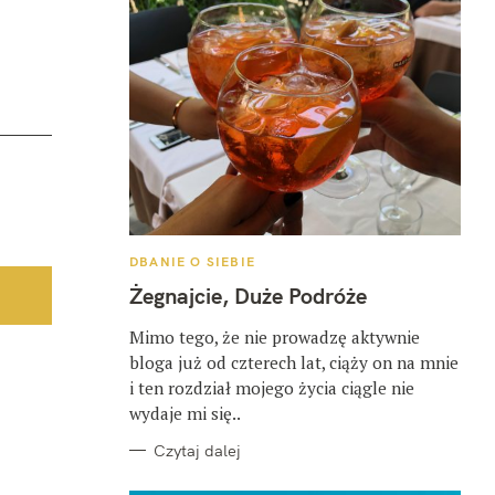
K
DBANIE O SIEBIE
A
T
Żegnajcie, Duże Podróże
E
G
O
Mimo tego, że nie prowadzę aktywnie
R
bloga już od czterech lat, ciąży on na mnie
I
E
i ten rozdział mojego życia ciągle nie
wydaje mi się..
Czytaj dalej