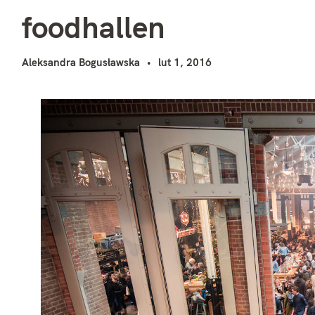
f
i
foodhallen
Aleksandra Bogusławska
lut 1, 2016