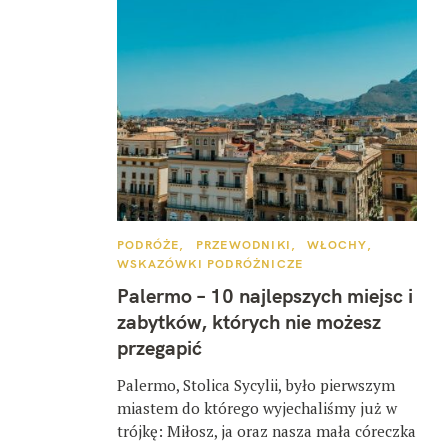
K
PODRÓŻE
PRZEWODNIKI
WŁOCHY
A
WSKAZÓWKI PODRÓŻNICZE
T
E
Palermo – 10 najlepszych miejsc i
G
O
zabytków, których nie możesz
R
I
przegapić
E
Palermo, Stolica Sycylii, było pierwszym
miastem do którego wyjechaliśmy już w
trójkę: Miłosz, ja oraz nasza mała córeczka