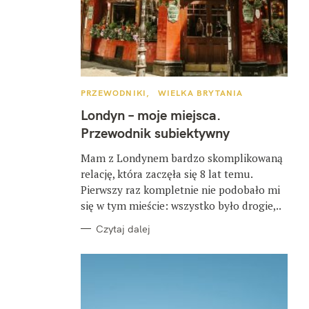
K
PRZEWODNIKI
WIELKA BRYTANIA
A
T
Londyn – moje miejsca.
E
G
Przewodnik subiektywny
O
R
I
Mam z Londynem bardzo skomplikowaną
E
relację, która zaczęła się 8 lat temu.
Pierwszy raz kompletnie nie podobało mi
się w tym mieście: wszystko było drogie,..
Czytaj dalej