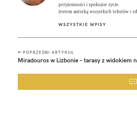
przyjemności i spokojne życie.
Jestem autorką wszystkich tekstów i zdj
WSZYSTKIE WPISY
N
POPRZEDNI ARTYKUŁ
a
Miradouros w Lizbonie – tarasy z widokiem 
w
i
g
a
c
j
a
p