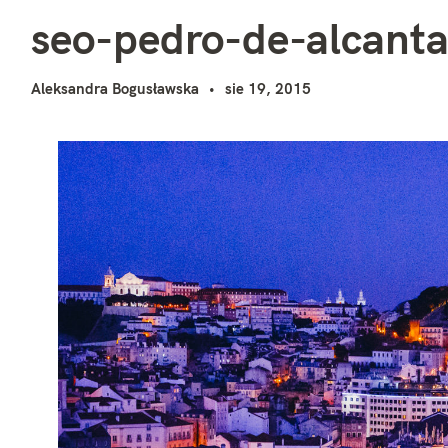
s
i
seo-pedro-de-alcanta
Aleksandra Bogusławska
sie 19, 2015