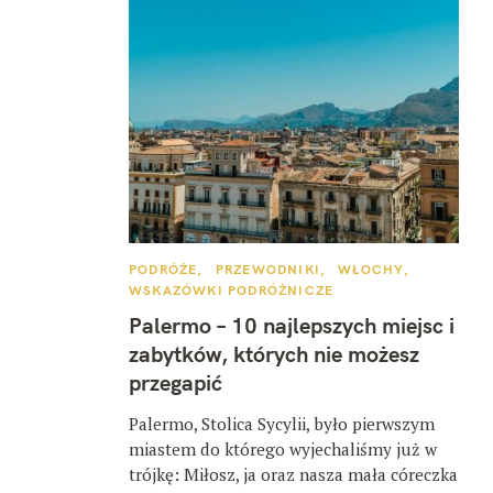
K
PODRÓŻE
PRZEWODNIKI
WŁOCHY
A
WSKAZÓWKI PODRÓŻNICZE
T
E
Palermo – 10 najlepszych miejsc i
G
O
zabytków, których nie możesz
R
I
przegapić
E
Palermo, Stolica Sycylii, było pierwszym
miastem do którego wyjechaliśmy już w
trójkę: Miłosz, ja oraz nasza mała córeczka