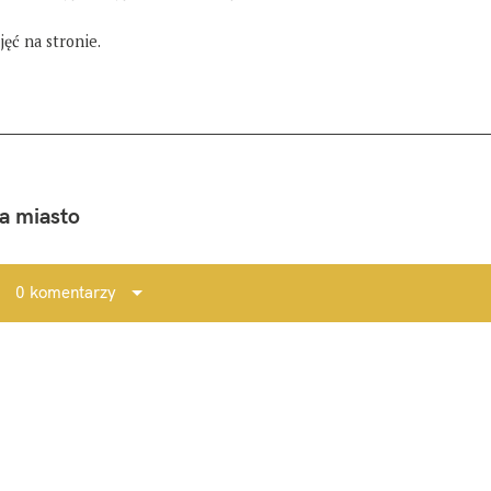
ęć na stronie.
na miasto
0 komentarzy