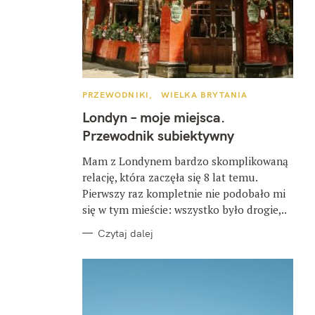
K
PRZEWODNIKI
WIELKA BRYTANIA
A
T
Londyn – moje miejsca.
E
G
Przewodnik subiektywny
O
R
I
Mam z Londynem bardzo skomplikowaną
E
relację, która zaczęła się 8 lat temu.
Pierwszy raz kompletnie nie podobało mi
się w tym mieście: wszystko było drogie,..
Czytaj dalej