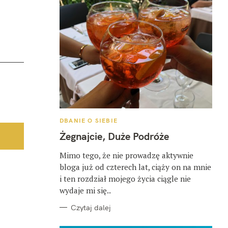
K
DBANIE O SIEBIE
A
T
Żegnajcie, Duże Podróże
E
G
O
Mimo tego, że nie prowadzę aktywnie
R
bloga już od czterech lat, ciąży on na mnie
I
E
i ten rozdział mojego życia ciągle nie
wydaje mi się..
Czytaj dalej