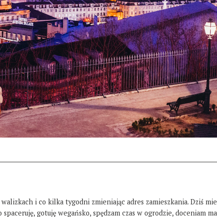
 walizkach i co kilka tygodni zmieniając adres zamieszkania. Dziś mi
żo spaceruję, gotuję wegańsko, spędzam czas w ogrodzie, doceniam ma