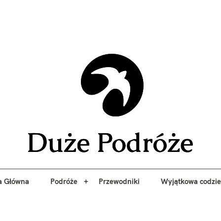
yj niezapomniane przygody z Duże Podróże. Przewodniki, porady, 
a Główna
Podróże
Przewodniki
Wyjątkowa codzi
Duże 
a Główna
Podróże
Przewodniki
Wyjątkowa codzi