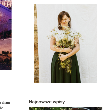
Najnowsze wpisy
eszkam
łe