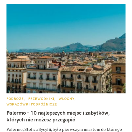
K
PODRÓŻE
PRZEWODNIKI
WŁOCHY
A
WSKAZÓWKI PODRÓŻNICZE
T
E
Palermo – 10 najlepszych miejsc i zabytków,
G
O
których nie możesz przegapić
R
I
E
Palermo, Stolica Sycylii, było pierwszym miastem do którego