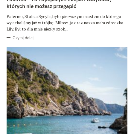
O
których nie możesz przegapić
R
I
E
Palermo, Stolica Sycylii, było pierwszym miastem do którego
wyjechaliśmy już w trójkę: Miłosz, ja oraz nasza mała córeczka
Lily. Był to dla mnie niezły szok,..
Czytaj dalej