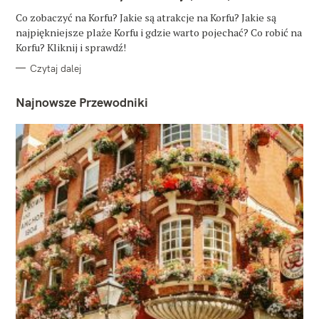
G
O
Co zobaczyć na Korfu? Jakie są atrakcje na Korfu? Jakie są
R
najpiękniejsze plaże Korfu i gdzie warto pojechać? Co robić na
I
E
Korfu? Kliknij i sprawdź!
Czytaj dalej
Najnowsze Przewodniki