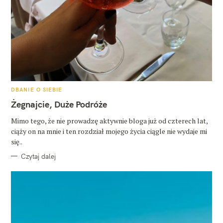
K
DBANIE O SIEBIE
A
T
Żegnajcie, Duże Podróże
E
G
O
Mimo tego, że nie prowadzę aktywnie bloga już od czterech lat,
R
ciąży on na mnie i ten rozdział mojego życia ciągle nie wydaje mi
I
E
się..
Czytaj dalej