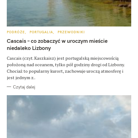
z
u
k
a
K
PODRÓŻE
PORTUGALIA
PRZEWODNIKI
A
j
T
Cascais – co zobaczyć w uroczym mieście
E
:
G
niedaleko Lizbony
O
R
Cascais (czyt. Kaszkaisz) jest portugalską miejscowością
I
E
położoną nad oceanem, tylko pół godziny drogi od Lizbony.
Chociaż to popularny kurort, zachowuje uroczą atmosferę i
jest jednym z..
Czytaj dalej