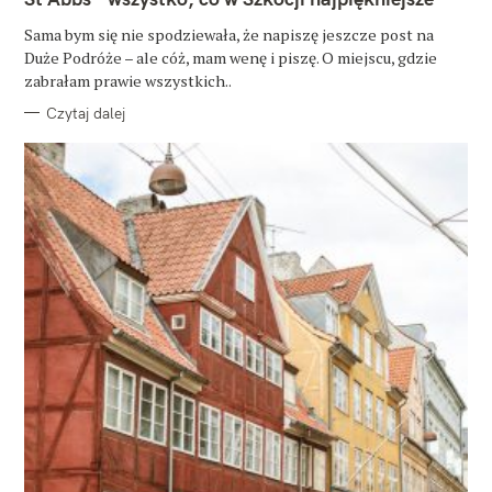
E
G
O
Sama bym się nie spodziewała, że napiszę jeszcze post na
R
Duże Podróże – ale cóż, mam wenę i piszę. O miejscu, gdzie
I
E
zabrałam prawie wszystkich..
Czytaj dalej