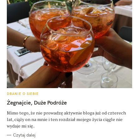
K
DBANIE O SIEBIE
A
T
Żegnajcie, Duże Podróże
E
G
O
Mimo tego, że nie prowadzę aktywnie bloga już od czterech
R
lat, ciąży on na mnie i ten rozdział mojego życia ciągle nie
I
E
wydaje mi się..
Czytaj dalej