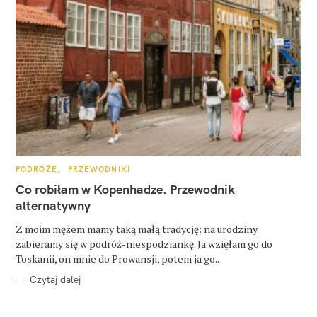
K
PODRÓŻE
PRZEWODNIKI
A
T
Co robiłam w Kopenhadze. Przewodnik
E
G
alternatywny
O
R
Z moim mężem mamy taką małą tradycję: na urodziny
I
E
zabieramy się w podróż-niespodziankę. Ja wzięłam go do
Toskanii, on mnie do Prowansji, potem ja go..
Czytaj dalej