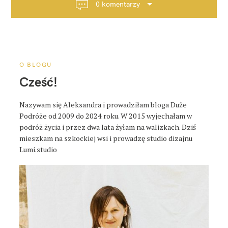
a
0 komentarzy
c
j
a
p
o
O BLOGU
s
Cześć!
t
a
Nazywam się Aleksandra i prowadziłam bloga Duże
Podróże od 2009 do 2024 roku. W 2015 wyjechałam w
podróż życia i przez dwa lata żyłam na walizkach. Dziś
mieszkam na szkockiej wsi i prowadzę studio dizajnu
Lumi.studio