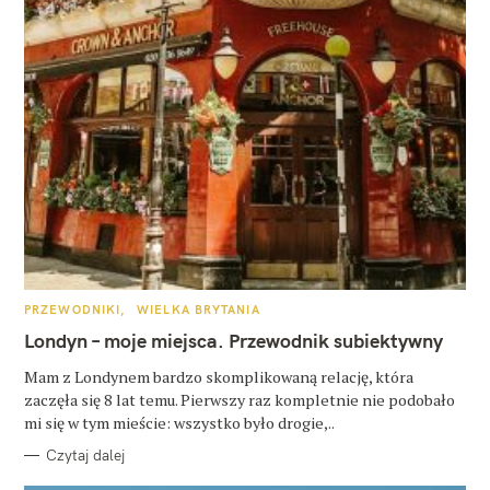
K
PRZEWODNIKI
WIELKA BRYTANIA
A
T
Londyn – moje miejsca. Przewodnik subiektywny
E
G
O
Mam z Londynem bardzo skomplikowaną relację, która
R
zaczęła się 8 lat temu. Pierwszy raz kompletnie nie podobało
I
E
mi się w tym mieście: wszystko było drogie,..
Czytaj dalej