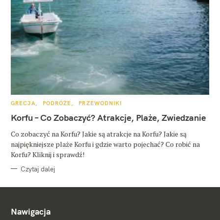
K
GRECJA
PODRÓŻE
PRZEWODNIKI
A
T
Korfu – Co Zobaczyć? Atrakcje, Plaże, Zwiedzanie
E
G
O
Co zobaczyć na Korfu? Jakie są atrakcje na Korfu? Jakie są
R
najpiękniejsze plaże Korfu i gdzie warto pojechać? Co robić na
I
E
Korfu? Kliknij i sprawdź!
Czytaj dalej
Nawigacja