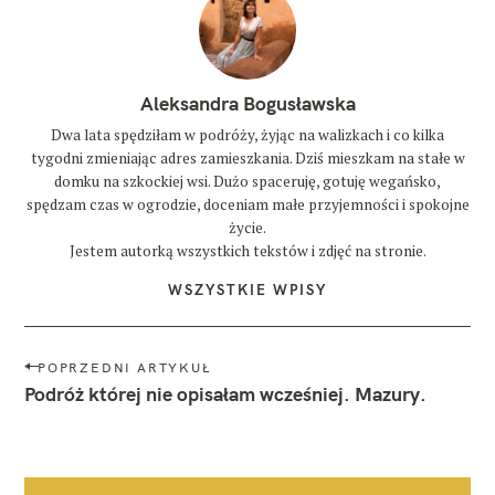
Aleksandra Bogusławska
Dwa lata spędziłam w podróży, żyjąc na walizkach i co kilka
tygodni zmieniając adres zamieszkania. Dziś mieszkam na stałe w
domku na szkockiej wsi. Dużo spaceruję, gotuję wegańsko,
spędzam czas w ogrodzie, doceniam małe przyjemności i spokojne
życie.
Jestem autorką wszystkich tekstów i zdjęć na stronie.
WSZYSTKIE WPISY
N
POPRZEDNI ARTYKUŁ
a
Podróż której nie opisałam wcześniej. Mazury.
w
i
g