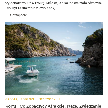
wyjechaliśmy już w trójkę: Miłosz, ja oraz nasza mała córeczka
Lily. Był to dla mnie niezły szok,..
Czytaj dalej
K
GRECJA
PODRÓŻE
PRZEWODNIKI
A
T
Korfu – Co Zobaczyć? Atrakcje, Plaże, Zwiedzanie
E