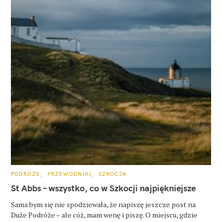
K
PODRÓŻE
PRZEWODNIKI
SZKOCJA
A
T
St Abbs – wszystko, co w Szkocji najpiękniejsze
E
G
O
Sama bym się nie spodziewała, że napiszę jeszcze post na
R
Duże Podróże – ale cóż, mam wenę i piszę. O miejscu, gdzie
I
E