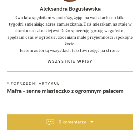
Aleksandra Bogusławska
Dwa lata spędziłam w podróży, żyjąc na walizkach i co kilka
tygodni zmieniając adres zamieszkania. Dziś mieszkam na stałe w
domku na szkockiej wsi. Dużo spaceruję, gotuję wegańsko,
spędzam czas w ogrodzie, doceniam małe przyjemności i spokojne
życie.
Jestem autorką wszystkich tekstów i zdjęć na stronie.
WSZYSTKIE WPISY
N
POPRZEDNI ARTYKUŁ
a
Mafra – senne miasteczko z ogromnym pałacem
w
i
g
a
0 komentarzy
c
j