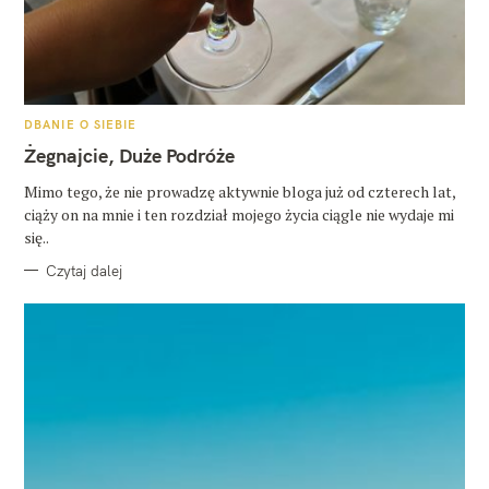
K
DBANIE O SIEBIE
A
T
Żegnajcie, Duże Podróże
E
G
O
Mimo tego, że nie prowadzę aktywnie bloga już od czterech lat,
R
ciąży on na mnie i ten rozdział mojego życia ciągle nie wydaje mi
I
E
się..
Czytaj dalej