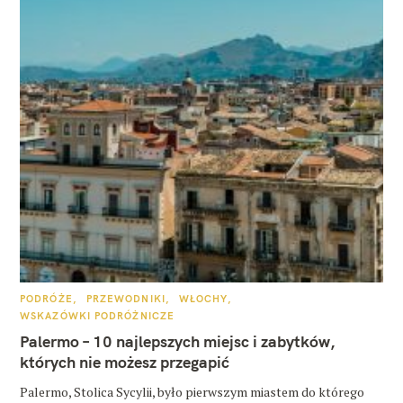
K
PODRÓŻE
PRZEWODNIKI
WŁOCHY
A
WSKAZÓWKI PODRÓŻNICZE
T
E
Palermo – 10 najlepszych miejsc i zabytków,
G
O
których nie możesz przegapić
R
I
E
Palermo, Stolica Sycylii, było pierwszym miastem do którego