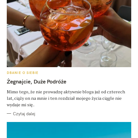
K
DBANIE O SIEBIE
A
T
Żegnajcie, Duże Podróże
E
G
O
Mimo tego, że nie prowadzę aktywnie bloga już od czterech
R
lat, ciąży on na mnie i ten rozdział mojego życia ciągle nie
I
E
wydaje mi się..
Czytaj dalej