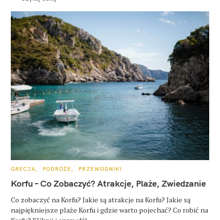
K
GRECJA
PODRÓŻE
PRZEWODNIKI
A
T
Korfu – Co Zobaczyć? Atrakcje, Plaże, Zwiedzanie
E
G
O
Co zobaczyć na Korfu? Jakie są atrakcje na Korfu? Jakie są
R
najpiękniejsze plaże Korfu i gdzie warto pojechać? Co robić na
I
E