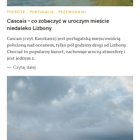
u
k
K
PODRÓŻE
PORTUGALIA
PRZEWODNIKI
A
a
T
Cascais – co zobaczyć w uroczym mieście
E
G
niedaleko Lizbony
j
O
R
:
Cascais (czyt. Kaszkaisz) jest portugalską miejscowością
I
E
położoną nad oceanem, tylko pół godziny drogi od Lizbony.
Chociaż to popularny kurort, zachowuje uroczą atmosferę i
jest jednym z..
Czytaj dalej