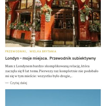
K
PRZEWODNIKI
WIELKA BRYTANIA
A
T
Londyn – moje miejsca. Przewodnik subiektywny
E
G
O
Mam z Londynem bardzo skomplikowaną relację, która
R
zaczęła się 8 lat temu. Pierwszy raz kompletnie nie podobało
I
E
mi się w tym mieście: wszystko było drogie,..
Czytaj dalej