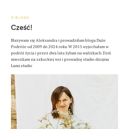
a
p
o
O BLOGU
s
Cześć!
t
a
Nazywam się Aleksandra i prowadziłam bloga Duże
Podróże od 2009 do 2024 roku. W 2015 wyjechałam w
podróż życia i przez dwa lata żyłam na walizkach. Dziś
mieszkam na szkockiej wsi i prowadzę studio dizajnu
Lumi.studio