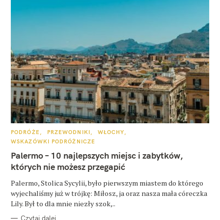
K
PODRÓŻE
PRZEWODNIKI
WŁOCHY
A
WSKAZÓWKI PODRÓŻNICZE
T
E
Palermo – 10 najlepszych miejsc i zabytków,
G
O
których nie możesz przegapić
R
I
E
Palermo, Stolica Sycylii, było pierwszym miastem do którego
wyjechaliśmy już w trójkę: Miłosz, ja oraz nasza mała córeczka
Lily. Był to dla mnie niezły szok,..
Czytaj dalej