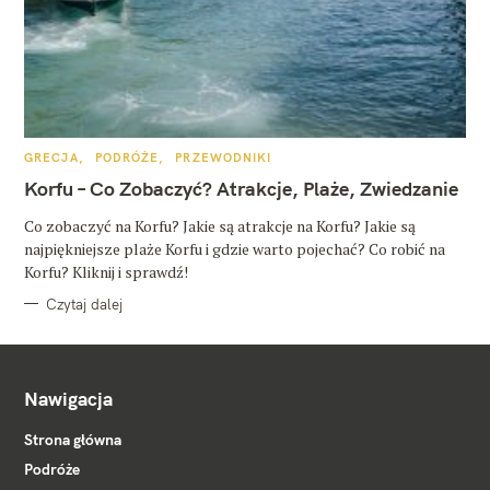
K
GRECJA
PODRÓŻE
PRZEWODNIKI
A
T
Korfu – Co Zobaczyć? Atrakcje, Plaże, Zwiedzanie
E
G
O
Co zobaczyć na Korfu? Jakie są atrakcje na Korfu? Jakie są
R
najpiękniejsze plaże Korfu i gdzie warto pojechać? Co robić na
I
E
Korfu? Kliknij i sprawdź!
Czytaj dalej
Nawigacja
Strona główna
Podróże