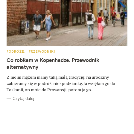
K
PODRÓŻE
PRZEWODNIKI
A
T
Co robiłam w Kopenhadze. Przewodnik
E
G
alternatywny
O
R
Z moim mężem mamy taką małą tradycję: na urodziny
I
E
zabieramy się w podróż-niespodziankę. Ja wzięłam go do
Toskanii, on mnie do Prowansji, potem ja go..
Czytaj dalej