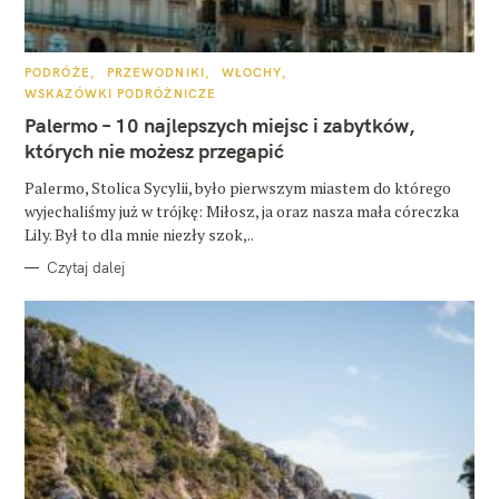
K
PODRÓŻE
PRZEWODNIKI
WŁOCHY
A
WSKAZÓWKI PODRÓŻNICZE
T
E
Palermo – 10 najlepszych miejsc i zabytków,
G
O
których nie możesz przegapić
R
I
E
Palermo, Stolica Sycylii, było pierwszym miastem do którego
wyjechaliśmy już w trójkę: Miłosz, ja oraz nasza mała córeczka
Lily. Był to dla mnie niezły szok,..
Czytaj dalej