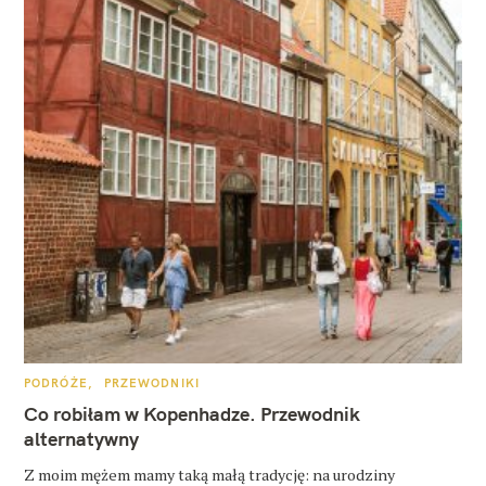
K
PODRÓŻE
PRZEWODNIKI
A
T
Co robiłam w Kopenhadze. Przewodnik
E
G
alternatywny
O
R
Z moim mężem mamy taką małą tradycję: na urodziny
I