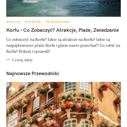
K
GRECJA
PODRÓŻE
PRZEWODNIKI
A
T
Korfu – Co Zobaczyć? Atrakcje, Plaże, Zwiedzanie
E
G
O
Co zobaczyć na Korfu? Jakie są atrakcje na Korfu? Jakie są
R
najpiękniejsze plaże Korfu i gdzie warto pojechać? Co robić na
I
E
Korfu? Kliknij i sprawdź!
Czytaj dalej
Najnowsze Przewodniki