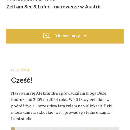
a
Zell am See & Lofer – na rowerze w Austrii
w
i
g
a
0 komentarzy
c
j
a
p
o
O BLOGU
s
Cześć!
t
a
Nazywam się Aleksandra i prowadziłam bloga Duże
Podróże od 2009 do 2024 roku. W 2015 wyjechałam w
podróż życia i przez dwa lata żyłam na walizkach. Dziś
mieszkam na szkockiej wsi i prowadzę studio dizajnu
Lumi.studio