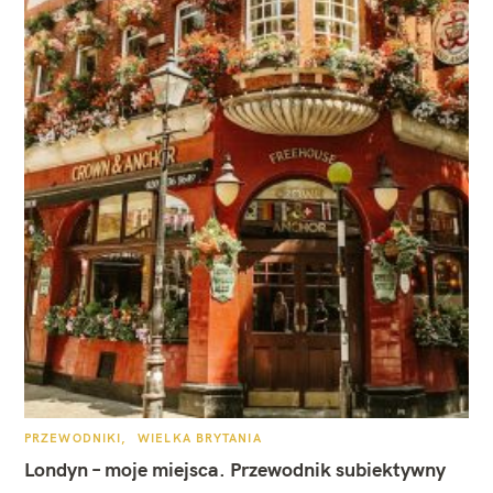
K
PRZEWODNIKI
WIELKA BRYTANIA
A
T
Londyn – moje miejsca. Przewodnik subiektywny
E
G