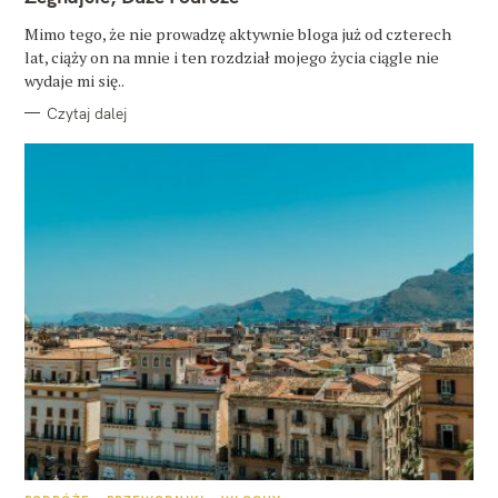
E
G
O
Mimo tego, że nie prowadzę aktywnie bloga już od czterech
R
lat, ciąży on na mnie i ten rozdział mojego życia ciągle nie
I
E
wydaje mi się..
Czytaj dalej