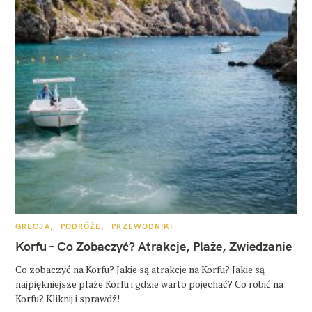
K
GRECJA
PODRÓŻE
PRZEWODNIKI
A
T
Korfu – Co Zobaczyć? Atrakcje, Plaże, Zwiedzanie
E
G
O
Co zobaczyć na Korfu? Jakie są atrakcje na Korfu? Jakie są
R
najpiękniejsze plaże Korfu i gdzie warto pojechać? Co robić na
I
E
Korfu? Kliknij i sprawdź!