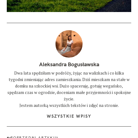
Aleksandra Bogusławska
Dwa lata spędziłam w podróży, żyjąc na walizkach i co kilka
tygodni zmieniając adres zamieszkania. Dziś mieszkam na stałe w
domku na szkockiej wsi. Dużo spaceruję, gotuję wegańsko,
spędzam czas w ogrodzie, doceniam małe przyjemności i spokojne
życie.
Jestem autorką wszystkich tekstów i zdjęć na stronie.
WSZYSTKIE WPISY
N
POPRZEDNI ARTYKUŁ