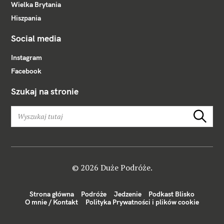
Wielka Brytania
Hiszpania
Social media
Instagram
Facebook
Szukaj na stronie
W
Szukaj
y
s
z
u
k
© 2026 Duże Podróże.
a
j
Strona główna
Podróże
Jedzenie
Podkast Blisko
:
O mnie / Kontakt
Polityka Prywatności i plików cookie