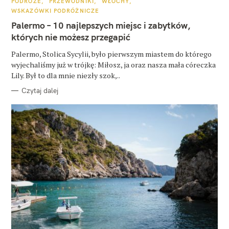
K
PODRÓŻE
PRZEWODNIKI
WŁOCHY
A
WSKAZÓWKI PODRÓŻNICZE
T
E
Palermo – 10 najlepszych miejsc i zabytków,
G
O
których nie możesz przegapić
R
I
E
Palermo, Stolica Sycylii, było pierwszym miastem do którego
wyjechaliśmy już w trójkę: Miłosz, ja oraz nasza mała córeczka
Lily. Był to dla mnie niezły szok,..
Czytaj dalej