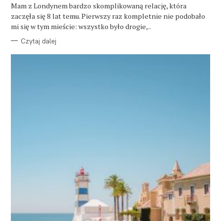
O
Mam z Londynem bardzo skomplikowaną relację, która
R
zaczęła się 8 lat temu. Pierwszy raz kompletnie nie podobało
I
E
mi się w tym mieście: wszystko było drogie,..
Czytaj dalej