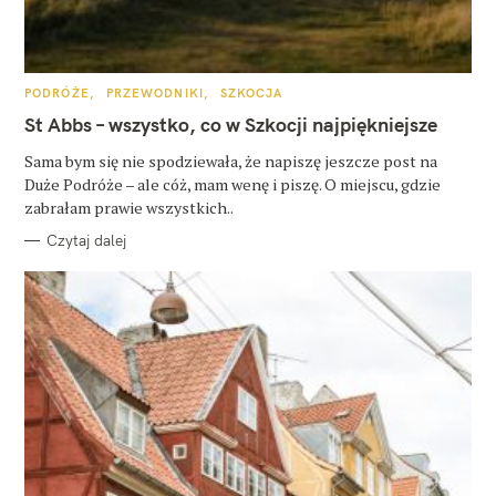
K
PODRÓŻE
PRZEWODNIKI
SZKOCJA
A
T
St Abbs – wszystko, co w Szkocji najpiękniejsze
E
G
O
Sama bym się nie spodziewała, że napiszę jeszcze post na
R
Duże Podróże – ale cóż, mam wenę i piszę. O miejscu, gdzie
I
E
zabrałam prawie wszystkich..
Czytaj dalej