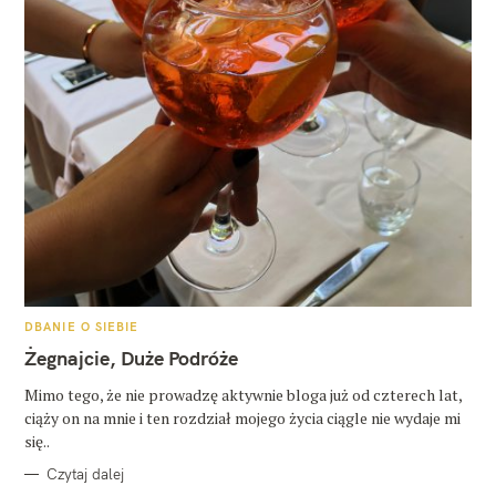
K
DBANIE O SIEBIE
A
T
Żegnajcie, Duże Podróże
E
G
O
Mimo tego, że nie prowadzę aktywnie bloga już od czterech lat,
R
ciąży on na mnie i ten rozdział mojego życia ciągle nie wydaje mi
I
E
się..
Czytaj dalej