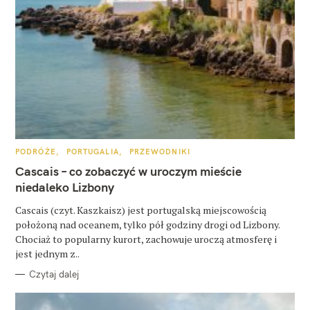
W
K
PODRÓŻE
PORTUGALIA
PRZEWODNIKI
y
A
T
Cascais – co zobaczyć w uroczym mieście
s
E
G
niedaleko Lizbony
O
z
R
Cascais (czyt. Kaszkaisz) jest portugalską miejscowością
I
u
E
położoną nad oceanem, tylko pół godziny drogi od Lizbony.
k
Chociaż to popularny kurort, zachowuje uroczą atmosferę i
jest jednym z..
a
Czytaj dalej
j
: